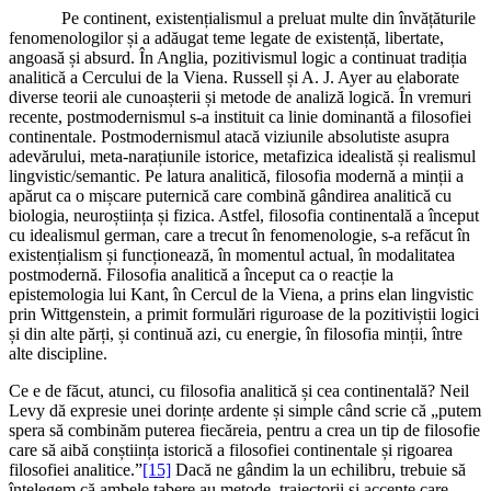
Pe continent, existențialismul a preluat multe din învățăturile
fenomenologilor și a adăugat teme legate de existență, libertate,
angoasă și absurd. În Anglia, pozitivismul logic a continuat tradiția
analitică a Cercului de la Viena. Russell și A. J. Ayer au elaborate
diverse teorii ale cunoașterii și metode de analiză logică. În vremuri
recente, postmodernismul s-a instituit ca linie dominantă a filosofiei
continentale. Postmodernismul atacă viziunile absolutiste asupra
adevărului, meta-narațiunile istorice, metafizica idealistă și realismul
lingvistic/semantic. Pe latura analitică, filosofia modernă a minții a
apărut ca o mișcare puternică care combină gândirea analitică cu
biologia, neuroștiința și fizica. Astfel, filosofia continentală a început
cu idealismul german, care a trecut în fenomenologie, s-a refăcut în
existențialism și funcționează, în momentul actual, în modalitatea
postmodernă. Filosofia analitică a început ca o reacție la
epistemologia lui Kant, în Cercul de la Viena, a prins elan lingvistic
prin Wittgenstein, a primit formulări riguroase de la pozitiviștii logici
și din alte părți, și continuă azi, cu energie, în filosofia minții, între
alte discipline.
Ce e de făcut, atunci, cu filosofia analitică și cea continentală? Neil
Levy dă expresie unei dorințe ardente și simple când scrie că „putem
spera să combinăm puterea fiecăreia, pentru a crea un tip de filosofie
care să aibă conștiința istorică a filosofiei continentale și rigoarea
filosofiei analitice.”
[15]
Dacă ne gândim la un echilibru, trebuie să
înțelegem că ambele tabere au metode, traiectorii și accente care