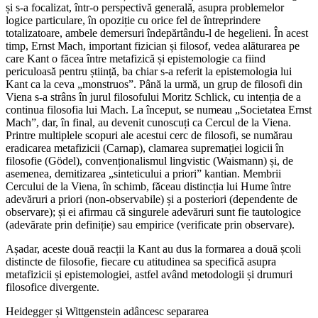
și s-a focalizat, într-o perspectivă generală, asupra problemelor
logice particulare, în opoziție cu orice fel de întreprindere
totalizatoare, ambele demersuri îndepărtându-l de hegelieni. În acest
timp, Ernst Mach, important fizician și filosof, vedea alăturarea pe
care Kant o făcea între metafizică și epistemologie ca fiind
periculoasă pentru știință, ba chiar s-a referit la epistemologia lui
Kant ca la ceva „monstruos”. Până la urmă, un grup de filosofi din
Viena s-a strâns în jurul filosofului Moritz Schlick, cu intenția de a
continua filosofia lui Mach. La început, se numeau „Societatea Ernst
Mach”, dar, în final, au devenit cunoscuți ca Cercul de la Viena.
Printre multiplele scopuri ale acestui cerc de filosofi, se numărau
eradicarea metafizicii (Carnap), clamarea supremației logicii în
filosofie (Gödel), convenționalismul lingvistic (Waismann) și, de
asemenea, demitizarea „sinteticului a priori” kantian. Membrii
Cercului de la Viena, în schimb, făceau distincția lui Hume între
adevăruri a priori (non-observabile) și a posteriori (dependente de
observare); și ei afirmau că singurele adevăruri sunt fie tautologice
(adevărate prin definiție) sau empirice (verificate prin observare).
Așadar, aceste două reacții la Kant au dus la formarea a două școli
distincte de filosofie, fiecare cu atitudinea sa specifică asupra
metafizicii și epistemologiei, astfel având metodologii și drumuri
filosofice divergente.
Heidegger și Wittgenstein adâncesc separarea