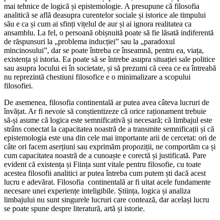
mai tehnice de logică și epistemologie. A presupune că filosofia
analitică se află deasupra curentelor sociale și istorice ale timpului
său e ca și cum ai sfinți vițelul de aur și ai ignora realitatea ca
ansamblu. La fel, o persoană obișnuită poate să fie lăsată indiferentă
de răspunsuri la „problema inducției” sau la „paradoxul
mincinosului”, dar se poate întreba ce înseamnă, pentru ea, viața,
existența și istoria. Ea poate să se întrebe asupra situației sale politice
sau asupra locului ei în societate, și să prezumi că ceea ce ea întreabă
nu reprezintă chestiuni filosofice e o minimalizare a scopului
filosofiei.
De asemenea, filosofia continentală ar putea avea câteva lucruri de
învățat. Ar fi nevoie să conștientizeze că orice raționament trebuie
să-și asume că logica este semnificativă și necesară; că limbajul este
strâns conectat la capacitatea noastră de a transmite semnificații și că
epistemologia este una din cele mai importante arii de cercetat: ori de
câte ori facem aserțiuni sau exprimăm propoziții, ne comportăm ca și
cum capacitatea noastră de a cunoaște e corectă și justificată. Pare
evident că existența și Ființa sunt vitale pentru filosofie, cu toate
acestea filosofii analitici ar putea întreba cum putem ști dacă acest
lucru e adevărat. Filosofia continentală ar fi uitat acele fundamente
necesare unei experiențe inteligibile. Știința, logica și analiza
limbajului nu sunt singurele lucruri care contează, dar același lucru
se poate spune despre literatură, artă și istorie.