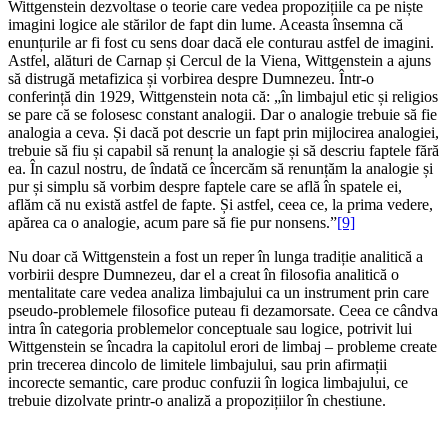
Wittgenstein dezvoltase o teorie care vedea propozițiile ca pe niște
imagini logice ale stărilor de fapt din lume. Aceasta însemna că
enunțurile ar fi fost cu sens doar dacă ele conturau astfel de imagini.
Astfel, alături de Carnap și Cercul de la Viena, Wittgenstein a ajuns
să distrugă metafizica și vorbirea despre Dumnezeu. Într-o
conferință din 1929, Wittgenstein nota că: „în limbajul etic și religios
se pare că se folosesc constant analogii. Dar o analogie trebuie să fie
analogia a ceva. Și dacă pot descrie un fapt prin mijlocirea analogiei,
trebuie să fiu și capabil să renunț la analogie și să descriu faptele fără
ea. În cazul nostru, de îndată ce încercăm să renunțăm la analogie și
pur și simplu să vorbim despre faptele care se află în spatele ei,
aflăm că nu există astfel de fapte. Și astfel, ceea ce, la prima vedere,
apărea ca o analogie, acum pare să fie pur nonsens.”
[9]
Nu doar că Wittgenstein a fost un reper în lunga tradiție analitică a
vorbirii despre Dumnezeu, dar el a creat în filosofia analitică o
mentalitate care vedea analiza limbajului ca un instrument prin care
pseudo-problemele filosofice puteau fi dezamorsate. Ceea ce cândva
intra în categoria problemelor conceptuale sau logice, potrivit lui
Wittgenstein se încadra la capitolul erori de limbaj – probleme create
prin trecerea dincolo de limitele limbajului, sau prin afirmații
incorecte semantic, care produc confuzii în logica limbajului, ce
trebuie dizolvate printr-o analiză a propozițiilor în chestiune.