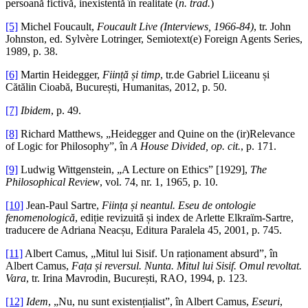
persoană fictivă, inexistentă în realitate (
n. trad.
)
[5]
Michel Foucault,
Foucault Live
(Interviews, 1966-84)
, tr. John
Johnston, ed. Sylvère Lotringer, Semiotext(e) Foreign Agents Series,
1989, p. 38.
[6]
Martin Heidegger,
Ființă și timp
, tr.de Gabriel Liiceanu și
Cătălin Cioabă, București, Humanitas, 2012, p. 50.
[7]
Ibidem
, p. 49.
[8]
Richard Matthews, „Heidegger and Quine on the (ir)Relevance
of Logic for Philosophy”, în
A House Divided, op. cit.
, p. 171.
[9]
Ludwig Wittgenstein, „A Lecture on Ethics” [1929],
The
Philosophical Review
, vol. 74, nr. 1, 1965, p. 10.
[10]
Jean-Paul Sartre,
Ființa și neantul. Eseu de ontologie
fenomenologică
, ediție revizuită și index de Arlette Elkraïm-Sartre,
traducere de Adriana Neacșu, Editura Paralela 45, 2001, p. 745.
[11]
Albert Camus, „Mitul lui Sisif. Un raționament absurd”, în
Albert Camus,
Fața și reversul. Nunta. Mitul lui Sisif. Omul revoltat.
Vara
, tr. Irina Mavrodin, București, RAO, 1994, p. 123.
[12]
Idem
, „Nu, nu sunt existențialist”, în Albert Camus,
Eseuri
,