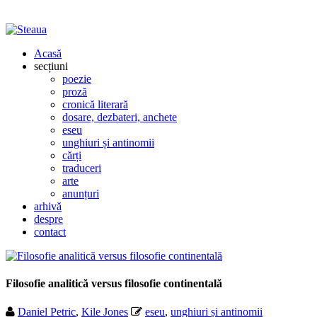
Acasă
secțiuni
poezie
proză
cronică literară
dosare, dezbateri, anchete
eseu
unghiuri și antinomii
cărți
traduceri
arte
anunțuri
arhivă
despre
contact
Filosofie analitică versus filosofie continentală
Daniel Petric
,
Kile Jones
eseu
,
unghiuri și antinomii