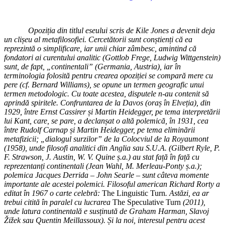
Opoziția din titlul eseului scris de Kile Jones a devenit deja
un clișeu al metafilosofiei. Cercetătorii sunt conștienți că ea
reprezintă o simplificare, iar unii chiar zâmbesc, amintind că
fondatori ai curentului analitic (Gottlob Frege, Ludwig Wittgenstein)
sunt, de fapt, „continentali” (Germania, Austria), iar în
terminologia folosită pentru crearea opoziției se compară mere cu
pere (cf. Bernard Williams), se opune un termen geografic unui
termen metodologic. Cu toate acestea, disputele n-au contenit să
aprindă spiritele. Confruntarea de la Davos (oraș în Elveția), din
1929, între Ernst Cassirer și Martin Heidegger, pe tema interpretării
lui Kant, care, se pare, a declanșat o altă polemică, în 1931, cea
între Rudolf Carnap și Martin Heidegger, pe tema eliminării
metafizicii; „dialogul surzilor” de la Colocviul de la Royaumont
(1958), unde filosofi analitici din Anglia sau S.U.A. (Gilbert Ryle, P.
F. Strawson, J. Austin, W. V. Quine ș.a.) au stat față în față cu
reprezentanți continentali (Jean Wahl, M. Merleau-Ponty ș.a.);
polemica Jacques Derrida – John Searle – sunt câteva momente
importante ale acestei polemici.
Filosoful american Richard Rorty a
editat în 1967 o carte celebră:
The Linguistic Turn
. Astăzi, ea ar
trebui citită în paralel cu lucrarea
The Speculative Turn
(2011),
unde latura continentală e susținută de Graham Harman, Slavoj
Žižek sau Quentin Meillassoux).
Și la noi, interesul pentru acest