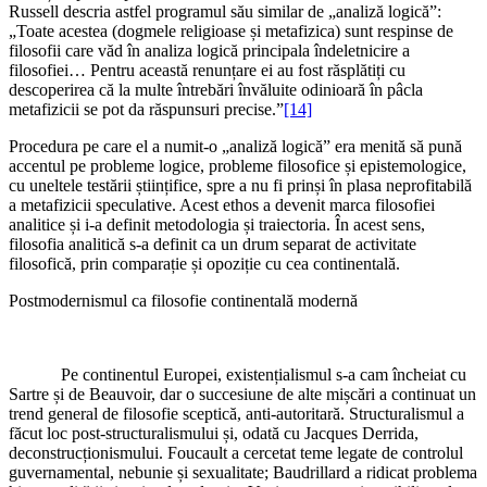
Russell descria astfel programul său similar de „analiză logică”:
„Toate acestea (dogmele religioase și metafizica) sunt respinse de
filosofii care văd în analiza logică principala îndeletnicire a
filosofiei… Pentru această renunțare ei au fost răsplătiți cu
descoperirea că la multe întrebări învăluite odinioară în pâcla
metafizicii se pot da răspunsuri precise.”
[14]
Procedura pe care el a numit-o „analiză logică” era menită să pună
accentul pe probleme logice, probleme filosofice și epistemologice,
cu uneltele testării științifice, spre a nu fi prinși în plasa neprofitabilă
a metafizicii speculative. Acest ethos a devenit marca filosofiei
analitice și i-a definit metodologia și traiectoria. În acest sens,
filosofia analitică s-a definit ca un drum separat de activitate
filosofică, prin comparație și opoziție cu cea continentală.
Postmodernismul ca filosofie continentală modernă
Pe continentul Europei, existențialismul s-a cam încheiat cu
Sartre și de Beauvoir, dar o succesiune de alte mișcări a continuat un
trend general de filosofie sceptică, anti-autoritară. Structuralismul a
făcut loc post-structuralismului și, odată cu Jacques Derrida,
deconstrucționismului. Foucault a cercetat teme legate de controlul
guvernamental, nebunie și sexualitate; Baudrillard a ridicat problema