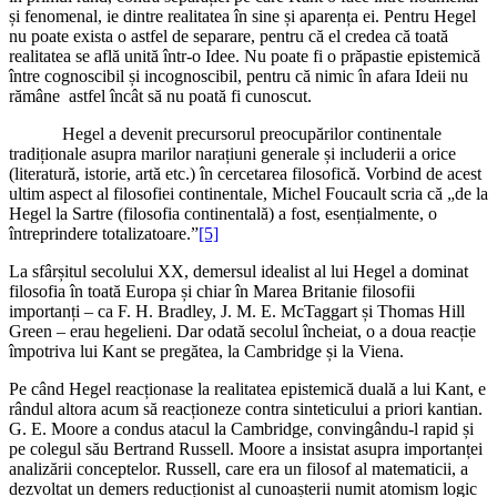
și fenomenal, ie dintre realitatea în sine și aparența ei. Pentru Hegel
nu poate exista o astfel de separare, pentru că el credea că toată
realitatea se află unită într-o Idee. Nu poate fi o prăpastie epistemică
între cognoscibil și incognoscibil, pentru că nimic în afara Ideii nu
rămâne astfel încât să nu poată fi cunoscut.
Hegel a devenit precursorul preocupărilor continentale
tradiționale asupra marilor narațiuni generale și includerii a orice
(literatură, istorie, artă etc.) în cercetarea filosofică. Vorbind de acest
ultim aspect al filosofiei continentale, Michel Foucault scria că „de la
Hegel la Sartre (filosofia continentală) a fost, esențialmente, o
întreprindere totalizatoare.”
[5]
La sfârșitul secolului XX, demersul idealist al lui Hegel a dominat
filosofia în toată Europa și chiar în Marea Britanie filosofii
importanți – ca F. H. Bradley, J. M. E. McTaggart și Thomas Hill
Green – erau hegelieni. Dar odată secolul încheiat, o a doua reacție
împotriva lui Kant se pregătea, la Cambridge și la Viena.
Pe când Hegel reacționase la realitatea epistemică duală a lui Kant, e
rândul altora acum să reacționeze contra sinteticului a priori kantian.
G. E. Moore a condus atacul la Cambridge, convingându-l rapid și
pe colegul său Bertrand Russell. Moore a insistat asupra importanței
analizării conceptelor. Russell, care era un filosof al matematicii, a
dezvoltat un demers reducționist al cunoașterii numit atomism logic