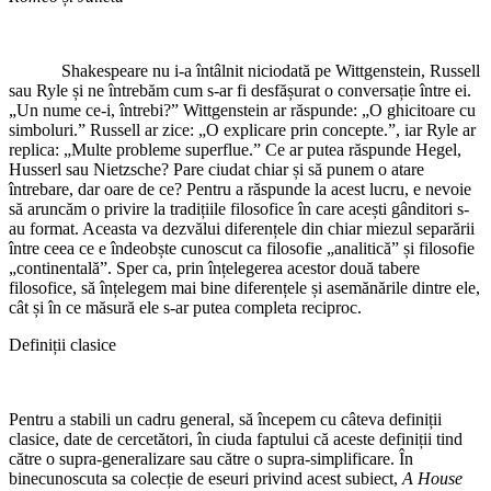
Shakespeare nu i-a întâlnit niciodată pe Wittgenstein, Russell
sau Ryle și ne întrebăm cum s-ar fi desfășurat o conversație între ei.
„Un nume ce-i, întrebi?” Wittgenstein ar răspunde: „O ghicitoare cu
simboluri.” Russell ar zice: „O explicare prin concepte.”, iar Ryle ar
replica: „Multe probleme superflue.” Ce ar putea răspunde Hegel,
Husserl sau Nietzsche? Pare ciudat chiar și să punem o atare
întrebare, dar oare de ce? Pentru a răspunde la acest lucru, e nevoie
să aruncăm o privire la tradițiile filosofice în care acești gânditori s-
au format. Aceasta va dezvălui diferențele din chiar miezul separării
între ceea ce e îndeobște cunoscut ca filosofie „analitică” și filosofie
„continentală”. Sper ca, prin înțelegerea acestor două tabere
filosofice, să înțelegem mai bine diferențele și asemănările dintre ele,
cât și în ce măsură ele s-ar putea completa reciproc.
Definiții clasice
Pentru a stabili un cadru general, să începem cu câteva definiții
clasice, date de cercetători, în ciuda faptului că aceste definiții tind
către o supra-generalizare sau către o supra-simplificare. În
binecunoscuta sa colecție de eseuri privind acest subiect,
A House