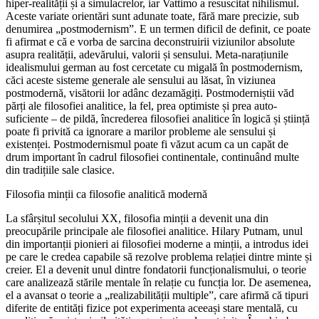
hiper-realității și a simulacrelor, iar Vattimo a resuscitat nihilismul.
Aceste variate orientări sunt adunate toate, fără mare precizie, sub
denumirea „postmodernism”. E un termen dificil de definit, ce poate
fi afirmat e că e vorba de sarcina deconstruirii viziunilor absolute
asupra realității, adevărului, valorii și sensului. Meta-narațiunile
idealismului german au fost cercetate cu migală în postmodernism,
căci aceste sisteme generale ale sensului au lăsat, în viziunea
postmodernă, visătorii lor adânc dezamăgiți. Postmoderniștii văd
părți ale filosofiei analitice, la fel, prea optimiste și prea auto-
suficiente – de pildă, încrederea filosofiei analitice în logică și știință
poate fi privită ca ignorare a marilor probleme ale sensului și
existenței. Postmodernismul poate fi văzut acum ca un capăt de
drum important în cadrul filosofiei continentale, continuând multe
din tradițiile sale clasice.
Filosofia minții ca filosofie analitică modernă
La sfârșitul secolului XX, filosofia minții a devenit una din
preocupările principale ale filosofiei analitice. Hilary Putnam, unul
din importanții pionieri ai filosofiei moderne a minții, a introdus idei
pe care le credea capabile să rezolve problema relației dintre minte și
creier. El a devenit unul dintre fondatorii funcționalismului, o teorie
care analizează stările mentale în relație cu funcția lor. De asemenea,
el a avansat o teorie a „realizabilității multiple”, care afirmă că tipuri
diferite de entități fizice pot experimenta aceeași stare mentală, cu