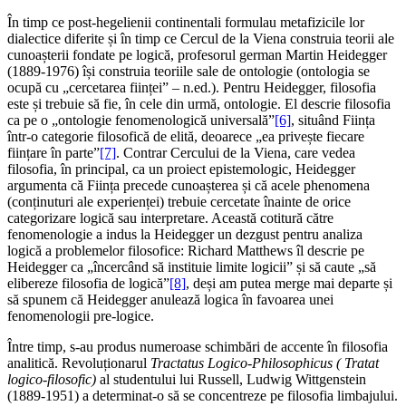
În timp ce post-hegelienii continentali formulau metafizicile lor
dialectice diferite și în timp ce Cercul de la Viena construia teorii ale
cunoașterii fondate pe logică, profesorul german Martin Heidegger
(1889-1976) își construia teoriile sale de ontologie (ontologia se
ocupă cu „cercetarea ființei” – n.ed.). Pentru Heidegger, filosofia
este și trebuie să fie, în cele din urmă, ontologie. El descrie filosofia
ca pe o „ontologie fenomenologică universală”
[6]
, situând Ființa
într-o categorie filosofică de elită, deoarece „ea privește fiecare
ființare în parte”
[7]
. Contrar Cercului de la Viena, care vedea
filosofia, în principal, ca un proiect epistemologic, Heidegger
argumenta că Ființa precede cunoașterea și că acele phenomena
(conținuturi ale experienței) trebuie cercetate înainte de orice
categorizare logică sau interpretare. Această cotitură către
fenomenologie a indus la Heidegger un dezgust pentru analiza
logică a problemelor filosofice: Richard Matthews îl descrie pe
Heidegger ca „încercând să instituie limite logicii” și să caute „să
elibereze filosofia de logică”
[8]
, deși am putea merge mai departe și
să spunem că Heidegger anulează logica în favoarea unei
fenomenologii pre-logice.
Între timp, s-au produs numeroase schimbări de accente în filosofia
analitică. Revoluționarul
Tractatus Logico-Philosophicus ( Tratat
logico-filosofic)
al studentului lui Russell, Ludwig Wittgenstein
(1889-1951) a determinat-o să se concentreze pe filosofia limbajului.