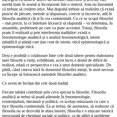
merită luate în seamă și încorporate într-o sinteză. Asta nu înseamnă
că trebuie să credem orice. Mai degrabă trebuie să realizăm că există
puncte de plecare, metode și răspunsuri, corecte și incorecte, atât în
filosofia analitică cât și în cea continentală. Cu ce se ocupă filosoful
– mai precis, la ce întrebare încearcă să răspundă – va determina, în
ansamblu, problemele pe care va pune accentul. Totuși, filosofia
poate fi realizată și prin interferența tradițiilor: există o
fenomenologie analitică și o analiză fenomenologică, istorie
științifică și știință care ține cont de istorie, etică epistemologică și
epistemologie etică.
Deși e posibilă o colaborare între cele două tabere pentru elaborarea
unei filosofii a vieții, echilibrată, acest lucru e destul de dificil de
realizat, odată ce perspectiva e cea a unor domenii specializate. De
pildă, când cineva intră în domeniul filosofiei minții, în mod necesar
va începe să folosească metodele filosofiei analitice.
Ce avem de învățat din cele două tradiții
Fiecare tabără contribuie prin ceva special la filosofie. Filosofia
analitică ar trebui să poată pătrunde în fenomenologie,
existențialism, literatură și politică, cu același entuziasm cu care o
face filosofia continentală. Ea ar trebui, de asemenea, să realizeze că
filosofia nu se dezvoltă în afara istoriei, filosofia e o mișcare istorică
preocupată de chestiuni sociale și politice, ca de altfel și probleme