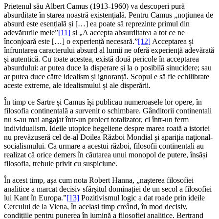
Prietenul său Albert Camus (1913-1960) va descoperi pură
absurditate în starea noastră existențială. Pentru Camus „noțiunea de
absurd este esențială și […] ea poate să reprezinte primul din
adevărurile mele”
[11]
și „A accepta absurditatea a tot ce ne
înconjoară este […] o experiență necesară.”
[12]
Acceptarea și
înfruntarea caracterului absurd al lumii ne oferă experiență adevărată
și autentică. Cu toate acestea, există două pericole în acceptarea
absurdului: ar putea duce la disperare și la o posibilă sinucidere; sau
ar putea duce către idealism și ignoranță. Scopul e să fie echilibrate
aceste extreme, ale idealismului și ale disperării.
În timp ce Sartre și Camus își publicau numeroasele lor opere, în
filosofia continentală a survenit o schimbare. Gânditorii continentali
nu s-au mai angajat într-un proiect totalizator, ci într-un ferm
individualism. Ideile utopice hegeliene despre marea roată a istoriei
nu prevăzuseră cel de-al Doilea Război Mondial și apariția național-
socialismului. Ca urmare a acestui război, filosofii continentali au
realizat că orice demers în căutarea unui monopol de putere, însăși
filosofia, trebuie privit cu suspiciune.
În acest timp, așa cum nota Robert Hanna, „nașterea filosofiei
analitice a marcat decisiv sfârșitul dominației de un secol a filosofiei
lui Kant în Europa.”
[13]
Pozitivismul logic a dat roade prin ideile
Cercului de la Viena, în același timp creând, în mod decisiv,
condițiile pentru punerea în lumină a filosofiei analitice. Bertrand