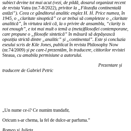
subiect devine tot mai acut (vezi, de pildă, dosarul organizat recent
de revista
Vatra (nr.7-8/2022)
, privitor la „
Filozofia continentală
astăzi
”). Ceea ce gânditorul analitic englez H. H. Price numea, în
1945, o „claritate sinoptică” ce ar trebui să completeze o „
claritate
analitică
”, în virtutea ideii că, la o privire de ansamblu, “clarity is
not enough”, e tot mai mult o temă a (meta)filosofiei contemporane,
care propune o „
filosofie sintetică
” în măsură să depășească
opoziția strictă dintre „analitic”
și
„continental”
. Este și concluzia
eseului scris de Kile Jones, publicat în revista
Philosophy Now
(nr.74/2009)
și pe care-l prezentăm, în traducere, cititorilor revistei
Steaua
, cu amabila permisiune a autorului.
Prezentare și
traducere de Gabriel Petric
„Un nume ce-i? Ce numim trandafir,
Oricum s-ar chema, la fel de dulce-ar parfuma.”
Romeo și Julieta