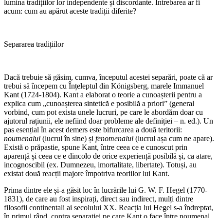
lumina tradițiilor lor independente și discordante. Întrebarea ar fi
acum: cum au apărut aceste tradiții diferite?
Separarea tradițiilor
Dacă trebuie să găsim, cumva, începutul acestei separări, poate că ar
trebui să începem cu Înțeleptul din Königsberg, marele Immanuel
Kant (1724-1804). Kant a elaborat o teorie a cunoașterii pentru a
explica cum „cunoașterea sintetică e posibilă a priori” (general
vorbind, cum pot exista unele lucruri, pe care le abordăm doar cu
ajutorul rațiunii, ele nefiind doar probleme ale definiției – n. ed.). Un
pas esențial în acest demers este bifurcarea a două teritorii:
noumenalul
(lucrul în sine) și
fenomenalul
(lucrul așa cum ne apare).
Există o prăpastie, spune Kant, între ceea ce e cunoscut prin
aparență și ceea ce e dincolo de orice experiență posibilă și, ca atare,
incognoscibil (ex. Dumnezeu, imortalitate, libertate). Totuși, au
existat două reacții majore împotriva teoriilor lui Kant.
Prima dintre ele și-a găsit loc în lucrările lui G. W. F. Hegel (1770-
1831), de care au fost inspirați, direct sau indirect, mulți dintre
filosofii continentali ai secolului XX. Reacția lui Hegel s-a îndreptat,
în primul rând, contra separației pe care Kant o face între noumenal