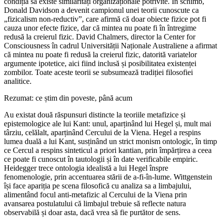
condiția să existe similarități organizaționale potrivite. În schimb,
Donald Davidson a devenit campionul unei teorii cunoscute ca
„fizicalism non-reductiv”, care afirmă că doar obiecte fizice pot fi
cauza unor efecte fizice, dar că mintea nu poate fi în întregime
redusă la creierul fizic. David Chalmers, director la Center for
Consciousness în cadrul Universității Naționale Australiene a afirmat
că mintea nu poate fi redusă la creierul fizic, datorită variatelor
argumente ipotetice, aici fiind inclusă și posibilitatea existenței
zombilor. Toate aceste teorii se subsumează tradiției filosofiei
analitice.
Rezumat: ce știm din poveste, până acum
Au existat două răspunsuri distincte la teoriile metafizice și
epistemologice ale lui Kant: unul, aparținând lui Hegel și, mult mai
târziu, celălalt, aparținând Cercului de la Viena. Hegel a respins
lumea duală a lui Kant, susținând un strict monism ontologic, în timp
ce Cercul a respins sinteticul a priori kantian, prin împărțirea a ceea
ce poate fi cunoscut în tautologii și în date verificabile empiric.
Heidegger trece ontologia idealistă a lui Hegel înspre
fenomenologie, prin accentuarea stării de a-fi-în-lume. Wittgenstein
își face apariția pe scena filosofică cu analiza sa a limbajului,
alimentând focul anti-metafizic al Cercului de la Viena prin
avansarea postulatului că limbajul trebuie să reflecte natura
observabilă și doar asta, dacă vrea să fie purtător de sens.