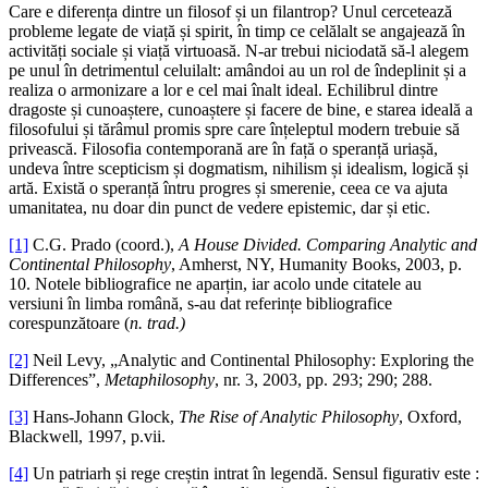
Care e diferența dintre un filosof și un filantrop? Unul cercetează
probleme legate de viață și spirit, în timp ce celălalt se angajează în
activități sociale și viață virtuoasă. N-ar trebui niciodată să-l alegem
pe unul în detrimentul celuilalt: amândoi au un rol de îndeplinit și a
realiza o armonizare a lor e cel mai înalt ideal. Echilibrul dintre
dragoste și cunoaștere, cunoaștere și facere de bine, e starea ideală a
filosofului și tărâmul promis spre care înțeleptul modern trebuie să
privească. Filosofia contemporană are în față o speranță uriașă,
undeva între scepticism și dogmatism, nihilism și idealism, logică și
artă. Există o speranță întru progres și smerenie, ceea ce va ajuta
umanitatea, nu doar din punct de vedere epistemic, dar și etic.
[1]
C.G. Prado (coord.),
A House Divided. Comparing Analytic and
Continental Philosophy
, Amherst, NY, Humanity Books, 2003, p.
10. Notele bibliografice ne aparțin, iar acolo unde citatele au
versiuni în limba română, s-au dat referințe bibliografice
corespunzătoare (
n. trad.)
[2]
Neil Levy, „Analytic and Continental Philosophy: Exploring the
Differences”,
Metaphilosophy
, nr. 3, 2003, pp. 293; 290; 288.
[3]
Hans-Johann Glock,
The Rise of Analytic Philosophy
, Oxford,
Blackwell, 1997, p.vii.
[4]
Un patriarh și rege creștin intrat în legendă. Sensul figurativ este :