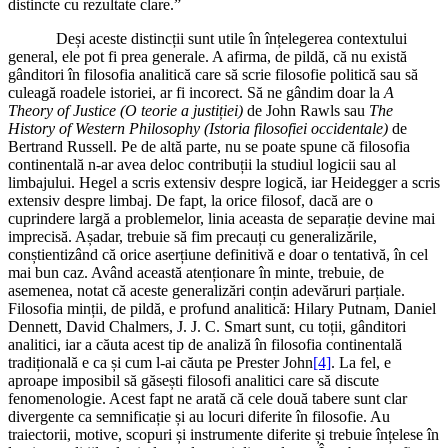
distincte cu rezultate clare.”
Deși aceste distincții sunt utile în înțelegerea contextului
general, ele pot fi prea generale. A afirma, de pildă, că nu există
gânditori în filosofia analitică care să scrie filosofie politică sau să
culeagă roadele istoriei, ar fi incorect. Să ne gândim doar la
A
Theory of Justice (O teorie a justi
ției)
de John Rawls sau
The
History of Western Philosophy (Istoria filosofiei occidentale)
de
Bertrand Russell. Pe de altă parte, nu se poate spune că filosofia
continentală n-ar avea deloc contribuții la studiul logicii sau al
limbajului. Hegel a scris extensiv despre logică, iar Heidegger a scris
extensiv despre limbaj. De fapt, la orice filosof, dacă are o
cuprindere largă a problemelor, linia aceasta de separație devine mai
imprecisă. Așadar, trebuie să fim precauți cu generalizările,
conștientizând că orice aserțiune definitivă e doar o tentativă, în cel
mai bun caz. Având această atenționare în minte, trebuie, de
asemenea, notat că aceste generalizări conțin adevăruri parțiale.
Filosofia minții, de pildă, e profund analitică: Hilary Putnam, Daniel
Dennett, David Chalmers, J. J. C. Smart sunt, cu toții, gânditori
analitici, iar a căuta acest tip de analiză în filosofia continentală
tradițională e ca și cum l-ai căuta pe Prester John
[4]
. La fel, e
aproape imposibil să găsești filosofi analitici care să discute
fenomenologie. Acest fapt ne arată că cele două tabere sunt clar
divergente ca semnificație și au locuri diferite în filosofie. Au
traiectorii, motive, scopuri și instrumente diferite și trebuie înțelese în