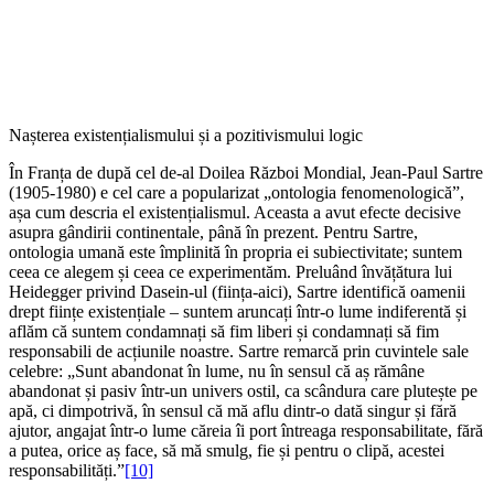
Nașterea existențialismului și a pozitivismului logic
În Franța de după cel de-al Doilea Război Mondial, Jean-Paul Sartre
(1905-1980) e cel care a popularizat „ontologia fenomenologică”,
așa cum descria el existențialismul. Aceasta a avut efecte decisive
asupra gândirii continentale, până în prezent. Pentru Sartre,
ontologia umană este împlinită în propria ei subiectivitate; suntem
ceea ce alegem și ceea ce experimentăm. Preluând învățătura lui
Heidegger privind Dasein-ul (ființa-aici), Sartre identifică oamenii
drept ființe existențiale – suntem aruncați într-o lume indiferentă și
aflăm că suntem condamnați să fim liberi și condamnați să fim
responsabili de acțiunile noastre. Sartre remarcă prin cuvintele sale
celebre: „Sunt abandonat în lume, nu în sensul că aș rămâne
abandonat și pasiv într-un univers ostil, ca scândura care plutește pe
apă, ci dimpotrivă, în sensul că mă aflu dintr-o dată singur și fără
ajutor, angajat într-o lume căreia îi port întreaga responsabilitate, fără
a putea, orice aș face, să mă smulg, fie și pentru o clipă, acestei
responsabilități.”
[10]