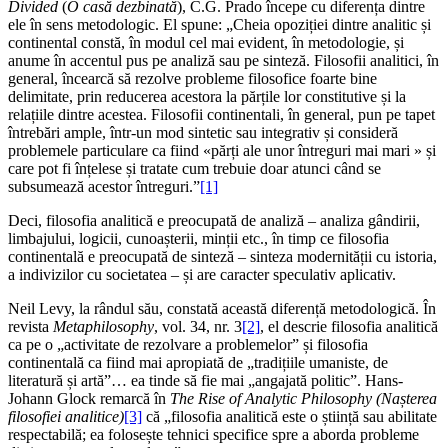
Divided
(
O casă dezbinată
), C.G. Prado începe cu diferența dintre
ele în sens metodologic. El spune: „Cheia opoziției dintre analitic și
continental constă, în modul cel mai evident, în metodologie, și
anume în accentul pus pe analiză sau pe sinteză. Filosofii analitici, în
general, încearcă să rezolve probleme filosofice foarte bine
delimitate, prin reducerea acestora la părțile lor constitutive și la
relațiile dintre acestea. Filosofii continentali, în general, pun pe tapet
întrebări ample, într-un mod sintetic sau integrativ și consideră
problemele particulare ca fiind «părți ale unor întreguri mai mari » și
care pot fi înțelese și tratate cum trebuie doar atunci când se
subsumează acestor întreguri.”
[1]
Deci, filosofia analitică e preocupată de analiză – analiza gândirii,
limbajului, logicii, cunoașterii, minții etc., în timp ce filosofia
continentală e preocupată de sinteză – sinteza modernității cu istoria,
a indivizilor cu societatea – și are caracter speculativ aplicativ.
Neil Levy, la rândul său, constată această diferență metodologică. În
revista
Metaphilosophy
, vol. 34, nr. 3
[2]
, el descrie filosofia analitică
ca pe o „activitate de rezolvare a problemelor” și filosofia
continentală ca fiind mai apropiată de „tradițiile umaniste, de
literatură și artă”… ea tinde să fie mai „angajată politic”. Hans-
Johann Glock remarcă în
The Rise of Analytic Philosophy
(
Nașterea
filosofiei analitice
)
[3]
că „filosofia analitică este o știință sau abilitate
respectabilă; ea folosește tehnici specifice spre a aborda probleme