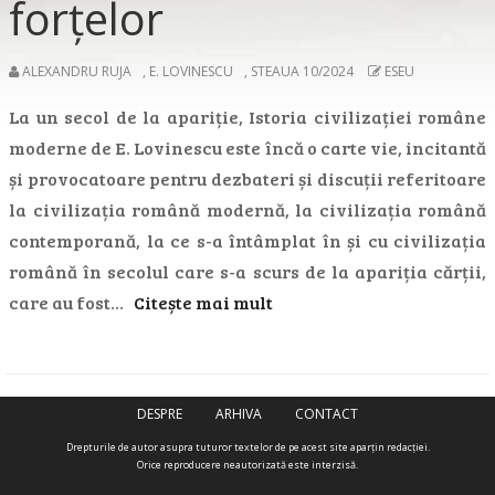
forțelor
ALEXANDRU RUJA
,
E. LOVINESCU
,
STEAUA 10/2024
ESEU
La un secol de la apariție, Istoria civilizației române
moderne de E. Lovinescu este încă o carte vie, incitantă
și provocatoare pentru dezbateri și discuții referitoare
la civilizația română modernă, la civilizația română
contemporană, la ce s-a întâmplat în și cu civilizația
română în secolul care s-a scurs de la apariția cărții,
care au fost…
Citește mai mult
DESPRE
ARHIVA
CONTACT
Drepturile de autor asupra tuturor textelor de pe acest site aparţin redacţiei.
Orice reproducere neautorizată este interzisă.