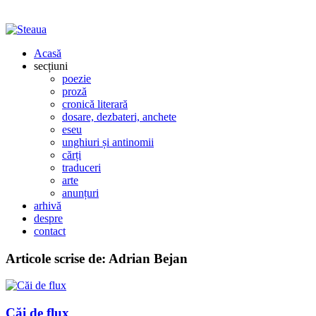
Acasă
secțiuni
poezie
proză
cronică literară
dosare, dezbateri, anchete
eseu
unghiuri și antinomii
cărți
traduceri
arte
anunțuri
arhivă
despre
contact
Articole scrise de:
Adrian Bejan
Căi de flux