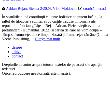
Adrian Bejan
,
Steaua 2/2024
,
Vlad Moldovan
cronică literară
În scanările după contribuții cu tente holistice ne putem întâlni, la
raftul de filozofie a științei, și cu cărțile traduse în română ale
reputatului fizician gălățean Bejan Adrian. Fizica vieții: evoluția
pretutindeni (Humanitas, 2022) și cartea de care ne vom ocupa –
Timp și frumusețe: de ce timpul zboară și frumusețea rămâne (Curtea
Veche Publishing,…
Citește mai mult
despre
arhiva
contact
Drepturile de autor asupra tuturor textelor de pe acest site aparţin
redacţiei.
Orice reproducere neautorizată este interzisă.