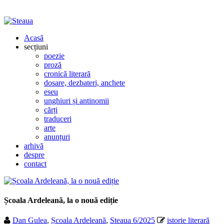
Acasă
secțiuni
poezie
proză
cronică literară
dosare, dezbateri, anchete
eseu
unghiuri și antinomii
cărți
traduceri
arte
anunțuri
arhivă
despre
contact
Școala Ardeleană, la o nouă ediție
Dan Gulea
,
Școala Ardeleană
,
Steaua 6/2025
istorie literară