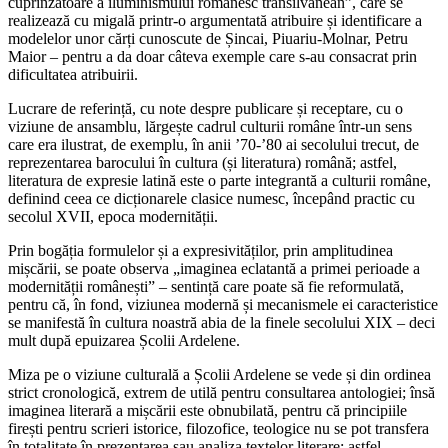
cuprinzătoare a iluminismului românesc transilvănean”, care se
realizează cu migală printr-o argumentată atribuire și identificare a
modelelor unor cărți cunoscute de Șincai, Piuariu-Molnar, Petru
Maior – pentru a da doar câteva exemple care s-au consacrat prin
dificultatea atribuirii.
Lucrare de referință, cu note despre publicare și receptare, cu o
viziune de ansamblu, lărgește cadrul culturii române într-un sens
care era ilustrat, de exemplu, în anii ’70-’80 ai secolului trecut, de
reprezentarea barocului în cultura (și literatura) română; astfel,
literatura de expresie latină este o parte integrantă a culturii române,
definind ceea ce dicționarele clasice numesc, începând practic cu
secolul XVII, epoca modernității.
Prin bogăția formulelor și a expresivităților, prin amplitudinea
mișcării, se poate observa „imaginea eclatantă a primei perioade a
modernității românești” – sentință care poate să fie reformulată,
pentru că, în fond, viziunea modernă și mecanismele ei caracteristice
se manifestă în cultura noastră abia de la finele secolului XIX – deci
mult după epuizarea Școlii Ardelene.
Miza pe o viziune culturală a Școlii Ardelene se vede și din ordinea
strict cronologică, extrem de utilă pentru consultarea antologiei; însă
imaginea literară a mișcării este obnubilată, pentru că principiile
firești pentru scrieri istorice, filozofice, teologice nu se pot transfera
în totalitate în prezentarea sau analiza textelor literare; astfel,