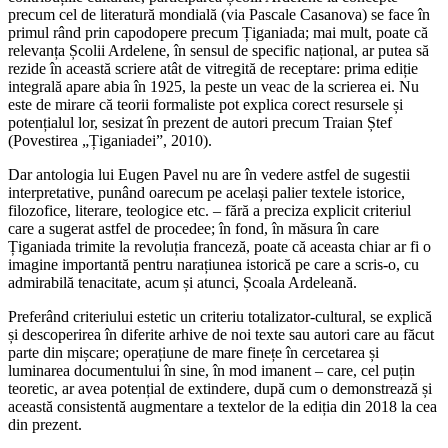
precum cel de literatură mondială (via Pascale Casanova) se face în
primul rând prin capodopere precum Țiganiada; mai mult, poate că
relevanța Școlii Ardelene, în sensul de specific național, ar putea să
rezide în această scriere atât de vitregită de receptare: prima ediție
integrală apare abia în 1925, la peste un veac de la scrierea ei. Nu
este de mirare că teorii formaliste pot explica corect resursele și
potențialul lor, sesizat în prezent de autori precum Traian Ștef
(Povestirea „Țiganiadei”, 2010).
Dar antologia lui Eugen Pavel nu are în vedere astfel de sugestii
interpretative, punând oarecum pe același palier textele istorice,
filozofice, literare, teologice etc. – fără a preciza explicit criteriul
care a sugerat astfel de procedee; în fond, în măsura în care
Țiganiada trimite la revoluția franceză, poate că aceasta chiar ar fi o
imagine importantă pentru narațiunea istorică pe care a scris-o, cu
admirabilă tenacitate, acum și atunci, Școala Ardeleană.
Preferând criteriului estetic un criteriu totalizator-cultural, se explică
și descoperirea în diferite arhive de noi texte sau autori care au făcut
parte din mișcare; operațiune de mare finețe în cercetarea și
luminarea documentului în sine, în mod imanent – care, cel puțin
teoretic, ar avea potențial de extindere, după cum o demonstrează și
această consistentă augmentare a textelor de la ediția din 2018 la cea
din prezent.