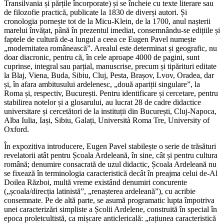
Transilvania și părțile încorporate) și se încheie cu texte literare sau
de filozofie practică, publicate la 1830 de diverși autori. Și
cronologia pornește tot de la Micu-Klein, de la 1700, anul nașterii
marelui învățat, până în prezentul imediat, consemnându-se edițiile și
faptele de cultură de-a lungul a ceea ce Eugen Pavel numește
„modernitatea românească”. Arealul este determinat și geografic, nu
doar diacronic, pentru că, în cele aproape 4000 de pagini, sunt
cuprinse, integral sau parțial, manuscrise, precum și tipărituri editate
la Blaj, Viena, Buda, Sibiu, Cluj, Pesta, Brașov, Lvov, Oradea, dar
și, în afara ambitusului ardelenesc, „două apariții singulare”, la
Roma și, respectiv, București. Pentru identificare și cercetare, pentru
stabilirea notelor și a glosarului, au lucrat 28 de cadre didactice
universitare și cercetători de la instituții din București, Cluj-Napoca,
Alba Iulia, Iași, Sibiu, Galați, Università Roma Tre, University of
Oxford.
În expozitiva introducere, Eugen Pavel stabilește o serie de trăsături
revelatorii atât pentru Școala Ardeleană, în sine, cât și pentru cultura
română; denumire consacrată de uzul didactic, Școala Ardeleană nu
se fixează în terminologia caracteristică decât în preajma celui de-Al
Doilea Război, multă vreme existând denumiri concurente
(„școala/direcția latinistă”, „renașterea ardeleană”), cu acribie
consemnate. Pe de altă parte, se asumă programatic lupta împotriva
unei caracterizări simpliste a Școlii Ardelene, construită în special în
epoca proletcultistă, ca mișcare anticlericală: „rațiunea caracteristică