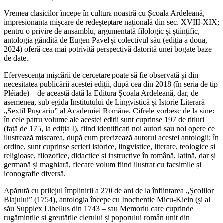
Vremea clasicilor începe în cultura noastră cu Școala Ardeleană,
impresionanta mișcare de redeșteptare națională din sec. XVIII-XIX;
pentru o privire de ansamblu, argumentată filologic și științific,
antologia gândită de Eugen Pavel și colectivul său (ediția a doua,
2024) oferă cea mai potrivită perspectivă datorită unei bogate baze
de date.
Efervescența mișcării de cercetare poate să fie observată și din
necesitatea publicării acestei ediții, după cea din 2018 (în seria de tip
Pléiade) – de această dată la Editura Școala Ardeleană, dar, de
asemenea, sub egida Institutului de Lingvistică și Istorie Literară
„Sextil Pușcariu” al Academiei Române. Cifrele vorbesc de la sine:
în cele patru volume ale acestei ediții sunt cuprinse 197 de titluri
(față de 175, la ediția I), fiind identificați noi autori sau noi opere ce
ilustrează mișcarea, după cum precizează autorul acestei antologii; în
ordine, sunt cuprinse scrieri istorice, lingvistice, literare, teologice și
religioase, filozofice, didactice și instructive în română, latină, dar și
germană și maghiară, fiecare volum fiind ilustrat cu facsimile și
iconografie diversă.
Apărută cu prilejul împlinirii a 270 de ani de la înființarea „Școlilor
Blajului” (1754), antologia începe cu Inochentie Micu-Klein (și al
său Supplex Libellus din 1743 – sau Memoriu care cuprinde
rugămințile și greutățile clerului și poporului român unit din