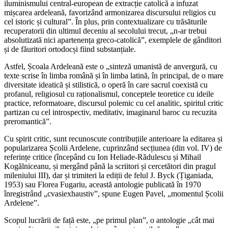
iluminismului central-european de extracție catolică a infuzat
mișcarea ardeleană, favorizând armonizarea discursului religios cu
cel istoric și cultural”. În plus, prin contextualizare cu trăsăturile
recuperatorii din ultimul deceniu al secolului trecut, „n-ar trebui
absolutizată nici apartenența greco-catolică”, exemplele de gânditori
și de făuritori ortodocși fiind substanțiale.
Astfel, Școala Ardeleană este o „sinteză umanistă de anvergură, cu
texte scrise în limba română și în limba latină, în principal, de o mare
diversitate ideatică și stilistică, o operă în care sacrul coexistă cu
profanul, religiosul cu raționalismul, conceptele teoretice cu ideile
practice, reformatoare, discursul polemic cu cel analitic, spiritul critic
partizan cu cel introspectiv, meditativ, imaginarul baroc cu recuzita
preromantică”.
Cu spirit critic, sunt recunoscute contribuțiile anterioare la editarea și
popularizarea Școlii Ardelene, cuprinzând secțiunea (din vol. IV) de
referințe critice (începând cu Ion Heliade-Rădulescu și Mihail
Kogălniceanu, și mergând până la scriitori și cercetători din pragul
mileniului III), dar și trimiteri la ediții de felul J. Byck (Țiganiada,
1953) sau Florea Fugariu, această antologie publicată în 1970
înregistrând „cvasiexhaustiv”, spune Eugen Pavel, „momentul Școlii
Ardelene”.
Scopul lucrării de față este, „pe primul plan”, o antologie „cât mai