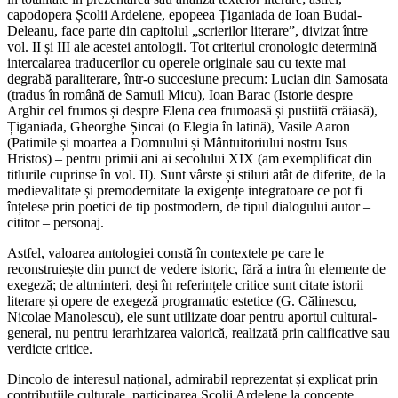
capodopera Școlii Ardelene, epopeea Țiganiada de Ioan Budai-
Deleanu, face parte din capitolul „scrierilor literare”, divizat între
vol. II și III ale acestei antologii. Tot criteriul cronologic determină
intercalarea traducerilor cu operele originale sau cu texte mai
degrabă paraliterare, într-o succesiune precum: Lucian din Samosata
(tradus în română de Samuil Micu), Ioan Barac (Istorie despre
Arghir cel frumos și despre Elena cea frumoasă și pustiită crăiasă),
Țiganiada, Gheorghe Șincai (o Elegia în latină), Vasile Aaron
(Patimile și moartea a Domnului și Mântuitoriului nostru Isus
Hristos) – pentru primii ani ai secolului XIX (am exemplificat din
titlurile cuprinse în vol. II). Sunt vârste și stiluri atât de diferite, de la
medievalitate și premodernitate la exigențe integratoare ce pot fi
înțelese prin poetici de tip postmodern, de tipul dialogului autor –
cititor – personaj.
Astfel, valoarea antologiei constă în contextele pe care le
reconstruiește din punct de vedere istoric, fără a intra în elemente de
exegeză; de altminteri, deși în referințele critice sunt citate istorii
literare și opere de exegeză programatic estetice (G. Călinescu,
Nicolae Manolescu), ele sunt utilizate doar pentru aportul cultural-
general, nu pentru ierarhizarea valorică, realizată prin calificative sau
verdicte critice.
Dincolo de interesul național, admirabil reprezentat și explicat prin
contribuțiile culturale, participarea Școlii Ardelene la concepte