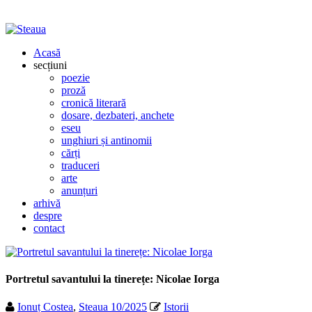
Acasă
secțiuni
poezie
proză
cronică literară
dosare, dezbateri, anchete
eseu
unghiuri și antinomii
cărți
traduceri
arte
anunțuri
arhivă
despre
contact
Portretul savantului la tinerețe: Nicolae Iorga
Ionuț Costea
,
Steaua 10/2025
Istorii