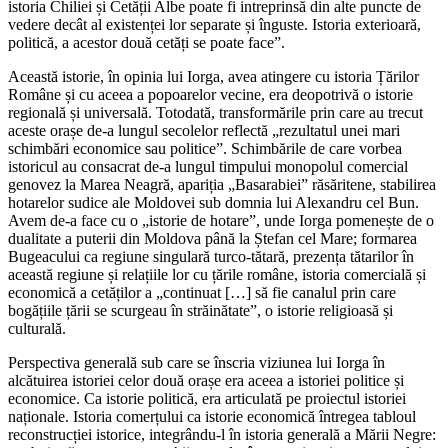
istoria Chiliei și Cetății Albe poate fi intreprinsă din alte puncte de
vedere decât al existenței lor separate și înguste. Istoria exterioară,
politică, a acestor două cetăți se poate face”.
Această istorie, în opinia lui Iorga, avea atingere cu istoria Țărilor
Române și cu aceea a popoarelor vecine, era deopotrivă o istorie
regională și universală. Totodată, transformările prin care au trecut
aceste orașe de-a lungul secolelor reflectă „rezultatul unei mari
schimbări economice sau politice”. Schimbările de care vorbea
istoricul au consacrat de-a lungul timpului monopolul comercial
genovez la Marea Neagră, apariția „Basarabiei” răsăritene, stabilirea
hotarelor sudice ale Moldovei sub domnia lui Alexandru cel Bun.
Avem de-a face cu o „istorie de hotare”, unde Iorga pomenește de o
dualitate a puterii din Moldova până la Ștefan cel Mare; formarea
Bugeacului ca regiune singulară turco-tătară, prezența tătarilor în
această regiune și relațiile lor cu țările române, istoria comercială și
economică a cetăților a „continuat […] să fie canalul prin care
bogățiile țării se scurgeau în străinătate”, o istorie religioasă și
culturală.
Perspectiva generală sub care se înscria viziunea lui Iorga în
alcătuirea istoriei celor două orașe era aceea a istoriei politice și
economice. Ca istorie politică, era articulată pe proiectul istoriei
naționale. Istoria comerțului ca istorie economică întregea tabloul
reconstrucției istorice, integrându-l în istoria generală a Mării Negre: