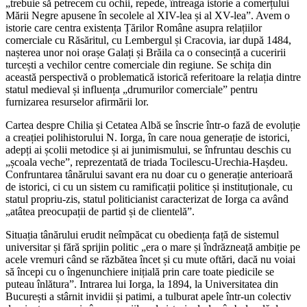
„trebuie să petrecem cu ochii, repede, întreaga istorie a comerțului
Mării Negre apusene în secolele al XIV-lea și al XV-lea”. Avem o
istorie care centra existența Țărilor Române asupra relațiilor
comerciale cu Răsăritul, cu Lembergul și Cracovia, iar după 1484,
nașterea unor noi orașe Galați și Brăila ca o consecință a cuceririi
turcești a vechilor centre comerciale din regiune. Se schița din
această perspectivă o problematică istorică referitoare la relația dintre
statul medieval și influența „drumurilor comerciale” pentru
furnizarea resurselor afirmării lor.
Cartea despre Chilia și Cetatea Albă se înscrie într-o fază de evoluție
a creației polihistorului N. Iorga, în care noua generație de istorici,
adepți ai școlii metodice și ai junimismului, se înfruntau deschis cu
„școala veche”, reprezentată de triada Tocilescu-Urechia-Hașdeu.
Confruntarea tânărului savant era nu doar cu o generație anterioară
de istorici, ci cu un sistem cu ramificații politice și instituționale, cu
statul propriu-zis, statul politicianist caracterizat de Iorga ca având
„atâtea preocupații de partid și de clientelă”.
Situația tânărului erudit neîmpăcat cu obediența față de sistemul
universitar și fără sprijin politic „era o mare și îndrăzneață ambiție pe
acele vremuri când se răzbătea încet și cu mute oftări, dacă nu voiai
să începi cu o îngenunchiere inițială prin care toate piedicile se
puteau înlătura”. Intrarea lui Iorga, la 1894, la Universitatea din
București a stârnit invidii și patimi, a tulburat apele într-un colectiv