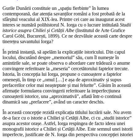
Gurile Dunării constituie un „spațiu fierbinte” în lumea
contemporană, dar atenția savanților români a fost probată de la
sfârșitul veacului al XIX-lea. Printre cei care au inaugurat acest
interes se numără polihistorul N. Iorga cu o lucrare intitulată
Studii
istorice asupra Chiliei și Cetății Albe
(Institutul de Arte Grafice
Carol Göbl, București, 1899). Ce ne dezvăluie această carte despre
tinerețea savantului Iorga?
În primă instanță, să apelăm la explicațiile istoricului. Din capul
locului, discutând despre „memoriul” său, cum îl numește în
amintirile sale, se poate observa o abordare care trădează o anume
convingere referitoare la „meseria” cercetătorului faptelor trecute.
Istoria, în concepția lui Iorga, propune o cunoaștere a faptelor
omenești, în timp ce „omul […] e așa de aproximativ și supus
prefacerilor celor mai neașteptate și mai felurite”. Găsim în această
afirmație formularea convingerii referitoare la imperfecțiunea
cunoașterii istorice, una „aproximativă”, aflată într-o continuă
dinamică sau „prefacere”, având un caracter deschis.
În această concepție rezidă explicația titlului lucrării sale. Nu avem
de-a face cu o istorie a Chiliei și Cetății Albe, ci cu „studii istorice”
asupra acestor orașe. Astfel, Iorga respingea de facto ideea unei
monografii istorice a Chiliei și Cetății Albe. Este semnul unei istorii
imperfecte, justificate de N. Iorga din perspectiva concepției istoriei