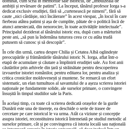
dominat, cum scria în memoriile sale istoricul, de „îmbulzeală de
ambiții și revărsare de patimi”. La început, tânărul profesor Iorga s-a
dedicat exclusiv erudiției, fără să „curtenească pe nimeni”, fără să
caute „nici cârdășie, nici încăierare” în acest viespar, „în locul în care
fierbeau atâtea patimi și așa de cumplite, pătate de o politică încă de
atunci amestecată, din nenorocire, în toate activitățile intelectuale”.
Principalul deziderat al tânărului istoric era, după cum a mărturisit
peste ani, „să pun la îndemâna tuturora ceea ce cu atâta trudă
putusem să cunosc și să descopăr”.
În cele din urmă, cartea despre Chilia și Cetatea Albă oglindește
preocupările și frământările tânărului istoric N. Iorga, aflat într-o
etapă de acumulare și căutare a împlinirii erudiției sale. Au fost anii
căutărilor prin arhivele din țară și străinătate pentru descoperirea
izvoarelor istoriei românilor, pentru editarea lor, pentru analiza și
critica cronicilor moldovenești și muntene. Se remarcă un efort
sistematic, un elan tumultuos al savantului de a așeza scrierea istoriei
naționale pe fundamente solide, ale surselor primare, o convingere
însușită în timpul studiilor sale la Paris.
În același timp, cu toate că scrierea dedicată orașelor de la gurile
Dunării este una de tinerețe, ea deschide o serie de trasee de
cercetare pe care istoricul le va urma. Atât ca viziune și concepție
asupra istoriei, reconstituirea istorică întemeiată pe studiul metodic al
surselor primare, cât și pe convingerea că istoria locală sau națională