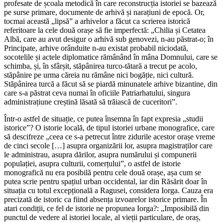
profesate de școala metodică în care reconstrucția istoriei se bazează
pe surse primare, documente de arhivă și narațiuni de epocă. Or,
tocmai această „lipsă” a arhivelor a făcut ca scrierea istorică
referitoare la cele două orașe să fie imperfectă: „Chilia și Cetatea
Albă, care au avut desigur o arhivă sub genovezi, n-au păstrat-o; în
Principate, arhive orânduite n-au existat probabil niciodată,
socotelile și actele diplomatice rămânând în mâna Domnului, care se
schimba, și, în sfârșit, stăpânirea turco-tătară a trecut pe acolo,
stăpânire pe urma căreia nu rămâne nici bogăție, nici cultură.
Stăpânirea turcă a făcut să se piardă minunatele arhive bizantine, din
care s-a păstrat ceva numai în oficiile Patriarhatului, singura
administrațiune creștină lăsată să trăiască de cuceritori”.
Într-o astfel de situație, ce putea însemna în fapt expresia „studii
istorice”? O istorie locală, de tipul istoriei urbane monografice, care
să descifreze „ceea ce s-a petrecut între zidurile acestor orașe vreme
de cinci secole […] asupra organizării lor, asupra magistraților care
le administrau, asupra dărilor, asupra numărului și compunerii
populației, asupra culturii, comerțului”, o astfel de istorie
monografică nu era posibilă pentru cele două orașe, așa cum se
putea scrie pentru spațiul urban occidental, iar din Răsărit doar în
situația cu totul excepțională a Ragusei, considera Iorga. Cauza era
precizată de istoric ca fiind absența izvoarelor istorice primare. În
atari condiții, ce fel de istorie ne propunea Iorga?: „Imposibilă din
punctul de vedere al istoriei locale, al vieții particulare, de oraș,