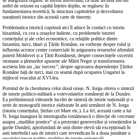
se integrează organic în istoria universală, că doar inclusă într-un
astfel de orizont ea capătă înțeles deplin, se regăsesc în
fundamentarea teoretică, în structura capitolelor și dezvoltarea
narațiunii istorice din această carte de tinerețe.
Problematica istorică cuprinsă aici îl aduce în contact cu istoria
bizantină, cu cea a orașelor italiene, cu problemele istoriei
comerțului și ale celei economice, cu relațiile politice dintre
bizantini, turci, tătari și Țările Române, ea vorbește despre rolul și
influența acestor centre comerciale în asigurarea resurselor afirmării
puterii Moldovei și a Țării Românești, despre consecințele cuceririi
otomane a țărmurilor apusene ale Mării Negre și transformarea
acesteia într-un „lac turcesc”, despre agravarea dependenței Țărilor
Române față de turci, mai cu seamă după ocuparea Ungariei la
mijlocul veacului al XVI-lea.
Pornind de la chestiunea celor două orașe, N. Iorga oferea o sinteză
de istorie politico-militară a voievodatelor românești de la Dunăre.
Ea preliminează viitoarele lucrări de sinteză de istorie națională și o
serie de monografii istorice elaborate în anii următori de N. Iorga
(istoria comerțului, Ștefan cel Mare etc.). La fel, această carte a lui
N. Iorga inaugura în istoriografia românească o direcție de cercetare
asupra „studiilor pontice” și a prezenței genovezilor și venețienilor la
gurile Dunării, aprofundată de unii dintre elevii săi excepționali în
anii interbelici sau de istorici care revendicau în a doua jumătate a
secolului trecut tradiția studiilor de istorie universală.