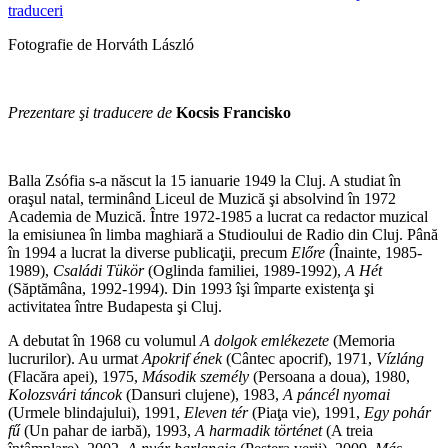
traduceri
Fotografie de Horváth László
Prezentare şi traducere de
Kocsis Francisko
Balla Zsófia s-a născut la 15 ianuarie 1949 la Cluj. A studiat în
oraşul natal, terminând Liceul de Muzică şi absolvind în 1972
Academia de Muzică. Între 1972-1985 a lucrat ca redactor muzical
la emisiunea în limba maghiară a Studioului de Radio din Cluj. Până
în 1994 a lucrat la diverse publicaţii, precum
Előre
(Înainte, 1985-
1989),
Családi Tükör
(Oglinda familiei, 1989-1992),
A Hét
(Săptămâna, 1992-1994). Din 1993 îşi împarte existenţa şi
activitatea între Budapesta şi Cluj.
A debutat în 1968 cu volumul
A dolgok emlékezete
(Memoria
lucrurilor). Au urmat
Apokrif ének
(Cântec apocrif), 1971,
Vízláng
(Flacăra apei), 1975,
Második személy
(Persoana a doua), 1980,
Kolozsvári táncok
(Dansuri clujene), 1983,
A páncél nyomai
(Urmele blindajului), 1991,
Eleven tér
(Piaţa vie), 1991,
Egy pohár
fű
(Un pahar de iarbă), 1993,
A harmadik történet
(A treia