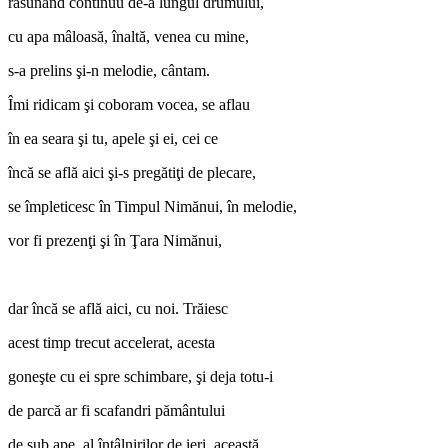
răsunând continuu de-a lungul drumului,
cu apa mâloasă, înaltă, venea cu mine,
s-a prelins şi-n melodie, cântam.
Îmi ridicam şi coboram vocea, se aflau
în ea seara şi tu, apele şi ei, cei ce
încă se află aici şi-s pregătiţi de plecare,
se împleticesc în Timpul Nimănui, în melodie,
vor fi prezenţi şi în Ţara Nimănui,
dar încă se află aici, cu noi. Trăiesc
acest timp trecut accelerat, acesta
goneşte cu ei spre schimbare, şi deja totu-i
de parcă ar fi scafandri pământului
de sub ape, al întâlnirilor de ieri, această