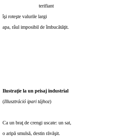
terifiant
îşi roteşte valurile largi
apa, râul imposibil de îmbucătăţit.
Ilustraţie la un peisaj industrial
(
Illusztráció ipari tájhoz
)
Ca un braţ de crengi uscate: un sat,
o aripă smulsă, destin răvăşit.