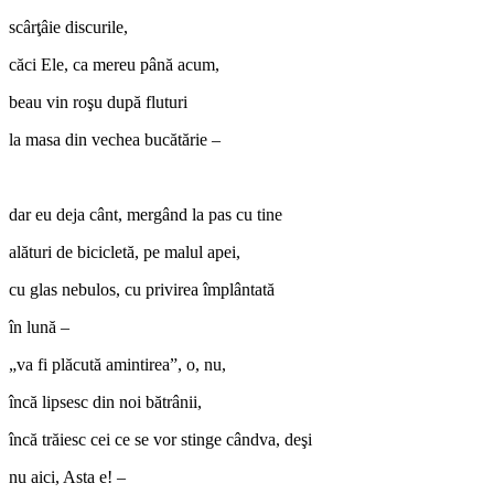
scârţâie discurile,
căci Ele, ca mereu până acum,
beau vin roşu după fluturi
la masa din vechea bucătărie –
dar eu deja cânt, mergând la pas cu tine
alături de bicicletă, pe malul apei,
cu glas nebulos, cu privirea împlântată
în lună –
„va fi plăcută amintirea”, o, nu,
încă lipsesc din noi bătrânii,
încă trăiesc cei ce se vor stinge cândva, deşi
nu aici, Asta e! –