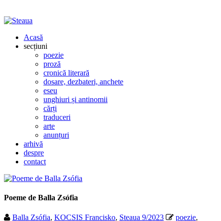
Acasă
secțiuni
poezie
proză
cronică literară
dosare, dezbateri, anchete
eseu
unghiuri și antinomii
cărți
traduceri
arte
anunțuri
arhivă
despre
contact
Poeme de Balla Zsófia
Balla Zsófia
,
KOCSIS Francisko
,
Steaua 9/2023
poezie
,