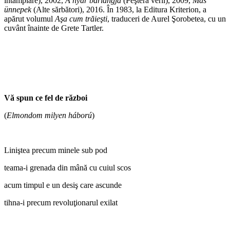
întâmplare), 2002,
A nyár barlangja
(Peştera verii), 2009,
Más
ünnepek
(Alte sărbători), 2016. În 1983, la Editura Kriterion, a
apărut volumul
Aşa cum trăieşti
, traduceri de Aurel Şorobetea, cu un
cuvânt înainte de Grete Tartler.
Vă spun ce fel de război
(
Elmondom milyen háború
)
Liniştea precum minele sub pod
teama-i grenada din mână cu cuiul scos
acum timpul e un desiş care ascunde
tihna-i precum revoluţionarul exilat