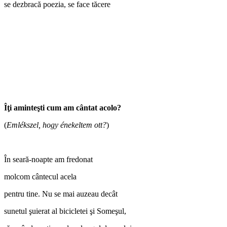
se dezbracă poezia, se face tăcere
Îţi aminteşti cum am cântat acolo?
(
Emlékszel, hogy énekeltem ott?
)
În seară-noapte am fredonat
molcom cântecul acela
pentru tine. Nu se mai auzeau decât
sunetul şuierat al bicicletei şi Someşul,