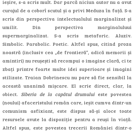
ieșire, s-a scris mult. Dar parcă niciun autor nu a avut
curajul de a coborî scutul și a privi Meduza în față. S-a
scris din perspectiva intelectualului marginalizat și
umilit. Din perspectiva marginaluluui
supermarginalizat. S-a scris metaforic. Aluziv.
Simbolic. Parabolic. Poetic. Altfel spus, citind proza
noastră (inclusiv cea „de frontieră”, adică memorii și
amintiri) nu reușești să recompui o imagine clară, ci te
zbați printre foarte multe idei superioare și imagini
stilizate. Traian Dobrinescu nu pare să fie sensibil la
această unanimă mișcare. El scrie direct, clar, la
obiect.
Siberia de la capătul drumului
este povestea
(noului) afaceristului român care, ieșit cumva dintr-un
comunism asfixiant, este dispus să-și aloce toate
resursele avute la dispoziție pentru a reuși în viață.
Altfel spus, este povestea trecerii României dintr-o