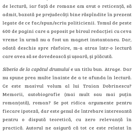
de lectură, iar față de romane am avut o reticență, să
admit, bazată pe prejudecăți bine răspîndite în prezent
legate de ce fac/spun/scriu politicienii. Tomul de peste
600 de pagini care a poposit pe biroul redacției cu ceva
vreme în urmă nu a fost un magnet instantaneu. Dar,
odată deschis spre răsfoire, m-a atras într-o lectură
care avea să se dovedească și ușoară, și plăcută.
Siberia de la capătul drumului
e un titlu bun. Atrage. Dar
nu spune prea multe înainte de a te afunda în lectură.
Ce este masivul volum al lui Traian Dobrinescu?
Memorii, autobiografie (mai mult sau mai puțin
romanțată), roman? Se pot ridica argumente pentru
fiecare ipoteză, dar este genul de întrebare interesantă
pentru o dispută teoretică, cu zero relevanță în
practică. Autorul ne asigură că tot ce este relatat în