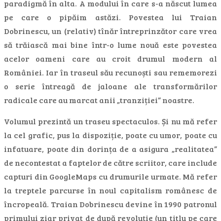
paradigmă în alta. A modului în care s-a născut lumea
pe care o pipăim astăzi. Povestea lui Traian
Dobrinescu, un (relativ) tînăr întreprinzător care vrea
să trăiască mai bine într-o lume nouă este povestea
acelor oameni care au croit drumul modern al
României. Iar în traseul său recunoști sau rememorezi
o serie întreagă de jaloane ale transformărilor
radicale care au marcat anii „tranziției” noastre.
Volumul prezintă un traseu spectaculos. Și nu mă refer
la cel grafic, pus la dispoziție, poate cu umor, poate cu
infatuare, poate din dorința de a asigura „realitatea”
de necontestat a faptelor de către scriitor, care include
capturi din GoogleMaps cu drumurile urmate. Mă refer
la treptele parcurse în noul capitalism românesc de
încropeală. Traian Dobrinescu devine în 1990 patronul
primului ziar privat de după revoluție (un titlu pe care