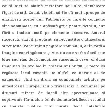
caută nici să obțină metafore sau alte alambicate
figuri de stil. Caută, vizibil, să fie cît mai aproape de
amintirea acelor ani. Tablourile pe care le compune
sînt minuțioase, cu o apăsată grijă pentru detaliu, dar
fără a insista inutil pe elemente excesive. Autorul
încearcă, vizibil și apăsat, să reconstitie o atmosferă.
Și reușește. Parcurgînd paginile volumului, ai în față o
imagine convingătoare și vie. Nu este vorba dacă este
bine sau rău, dacă imaginea înseamnă ceva, ci dacă
imaginea își are loc în galeria anilor ’90. Și toate își
regăsesc locul cuvenit. De altfel, ce nevoie ai de
exagerări, cînd un drum cu camioanele arhaice pe
autostrăzile Europei sau o traversare a României pe
drumuri mizere de iarnă sînt spectaculoase și
captivante făr niciun fel de denaturări. Șocul vestului
cu toalete publice mai curate decît hotelurile