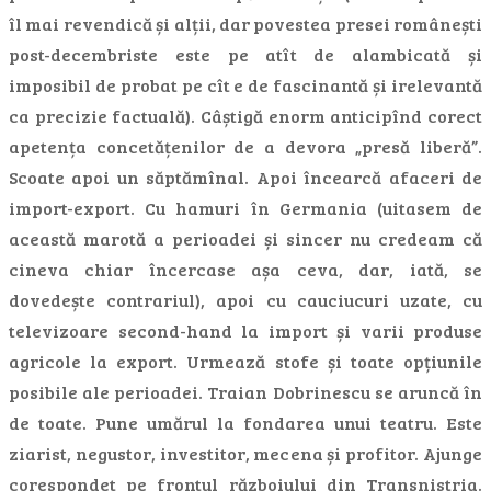
îl mai revendică și alții, dar povestea presei românești
post-decembriste este pe atît de alambicată și
imposibil de probat pe cît e de fascinantă și irelevantă
ca precizie factuală). Câștigă enorm anticipînd corect
apetența concetățenilor de a devora „presă liberă”.
Scoate apoi un săptămînal. Apoi încearcă afaceri de
import-export. Cu hamuri în Germania (uitasem de
această marotă a perioadei și sincer nu credeam că
cineva chiar încercase așa ceva, dar, iată, se
dovedește contrariul), apoi cu cauciucuri uzate, cu
televizoare second-hand la import și varii produse
agricole la export. Urmează stofe și toate opțiunile
posibile ale perioadei. Traian Dobrinescu se aruncă în
de toate. Pune umărul la fondarea unui teatru. Este
ziarist, negustor, investitor, mecena și profitor. Ajunge
corespondet pe frontul războiului din Transnistria.