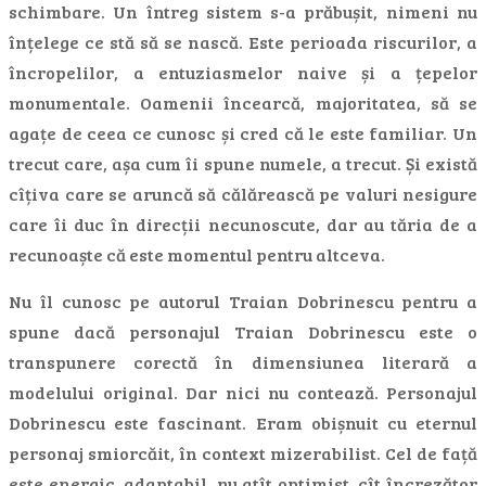
schimbare. Un întreg sistem s-a prăbușit, nimeni nu
înțelege ce stă să se nască. Este perioada riscurilor, a
încropelilor, a entuziasmelor naive și a țepelor
monumentale. Oamenii încearcă, majoritatea, să se
agațe de ceea ce cunosc și cred că le este familiar. Un
trecut care, așa cum îi spune numele, a trecut. Și există
cîțiva care se aruncă să călărească pe valuri nesigure
care îi duc în direcții necunoscute, dar au tăria de a
recunoaște că este momentul pentru altceva.
Nu îl cunosc pe autorul Traian Dobrinescu pentru a
spune dacă personajul Traian Dobrinescu este o
transpunere corectă în dimensiunea literară a
modelului original. Dar nici nu contează. Personajul
Dobrinescu este fascinant. Eram obișnuit cu eternul
personaj smiorcăit, în context mizerabilist. Cel de față
este energic, adaptabil, nu atît optimist, cît încrezător