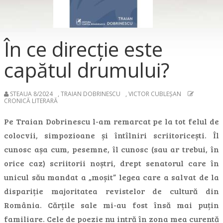
În ce direcție este
capătul drumului?
STEAUA 8/2024
,
TRAIAN DOBRINESCU
,
VICTOR CUBLEȘAN
CRONICĂ LITERARĂ
Pe Traian Dobrinescu l-am remarcat pe la tot felul de
colocvii, simpozioane și întîlniri scriitoricești. Îl
cunosc așa cum, pesemne, îl cunosc (sau ar trebui, în
orice caz) scriitorii noștri, drept senatorul care în
unicul său mandat a „moșit” legea care a salvat de la
dispariție majoritatea revistelor de cultură din
România. Cărțile sale mi-au fost însă mai puțin
familiare. Cele de poezie nu intră în zona mea curentă