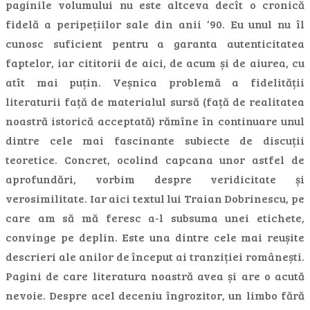
paginile volumului nu este altceva decît o cronică
fidelă a peripețiilor sale din anii ‘90. Eu unul nu îl
cunosc suficient pentru a garanta autenticitatea
faptelor, iar cititorii de aici, de acum și de aiurea, cu
atît mai puțin. Veșnica problemă a fidelității
literaturii față de materialul sursă (față de realitatea
noastră istorică acceptată) rămîne în continuare unul
dintre cele mai fascinante subiecte de discuții
teoretice. Concret, ocolind capcana unor astfel de
aprofundări, vorbim despre veridicitate și
verosimilitate. Iar aici textul lui Traian Dobrinescu, pe
care am să mă feresc a-l subsuma unei etichete,
convinge pe deplin. Este una dintre cele mai reușite
descrieri ale anilor de început ai tranziției românești.
Pagini de care literatura noastră avea și are o acută
nevoie. Despre acel deceniu îngrozitor, un limbo fără