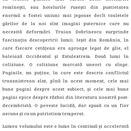
romînești, sau hotelurile rusești din pustietatea
enormă a fostei uniuni mai jegoase decît toaletele
gărilor de la noi sînt imagini puternice care nu
necesită deformări. Traian Dobrinescu surprinde
fascinația descoperirii lumii. Ieșit din România, în
care fiecare cetățean era aproape legat de glie, el
baleiază Occidentul și Estulextrem. Două lumi în
coliziune. O coliziune marcată uneori cu sînge.
Paginile, nu puține, în care este descris conflictul
transnistrean sînt, pînă în acest moment, cele mai
bune pagini despre acest subiect, și cele mai bune
pagini epice despre război din literatura noastră post-
decembristă. O poveste lucidă, dar spusă cu un fior
ascuns și cu un patriotism temperat.
Lumea volumului este o lume în continuă și accelerată