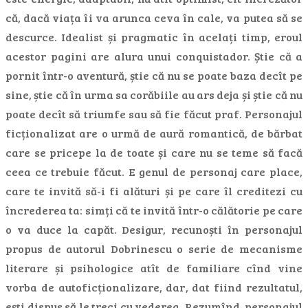
că, dacă viața îi va arunca ceva în cale, va putea să se
descurce. Idealist și pragmatic în acelați timp, eroul
acestor pagini are alura unui conquistador. Știe că a
pornit într-o aventură, știe că nu se poate baza decît pe
sine, știe că în urma sa corăbiile au ars deja și știe că nu
poate decît să triumfe sau să fie făcut praf. Personajul
ficționalizat are o urmă de aură romantică, de bărbat
care se pricepe la de toate și care nu se teme să facă
ceea ce trebuie făcut. E genul de personaj care place,
care te invită să-i fi alături și pe care îl creditezi cu
încrederea ta: simți că te invită într-o călătorie pe care
o va duce la capăt. Desigur, recunoști în personajul
propus de autorul Dobrinescu o serie de mecanisme
literare și psihologice atît de familiare cînd vine
vorba de autoficționalizare, dar, dat fiind rezultatul,
ești dispus să le treci cu vederea. Rezumînd, personajul