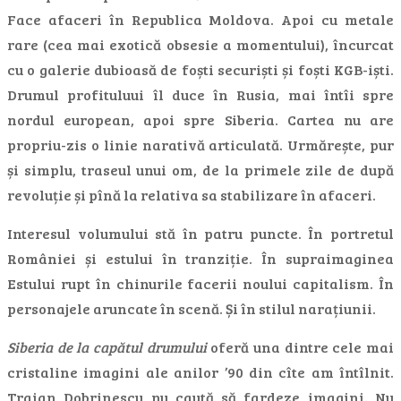
Face afaceri în Republica Moldova. Apoi cu metale
rare (cea mai exotică obsesie a momentului), încurcat
cu o galerie dubioasă de foști securiști și foști KGB-iști.
Drumul profituluui îl duce în Rusia, mai întîi spre
nordul european, apoi spre Siberia. Cartea nu are
propriu-zis o linie narativă articulată. Urmărește, pur
și simplu, traseul unui om, de la primele zile de după
revoluție și pînă la relativa sa stabilizare în afaceri.
Interesul volumului stă în patru puncte. În portretul
României și estului în tranziție. În supraimaginea
Estului rupt în chinurile facerii noului capitalism. În
personajele aruncate în scenă. Și în stilul narațiunii.
Siberia de la capătul drumului
oferă una dintre cele mai
cristaline imagini ale anilor ’90 din cîte am întîlnit.
Traian Dobrinescu nu caută să fardeze imagini. Nu