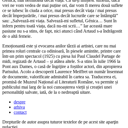
Génica, mai nemiloasă decât viața. Ca să-ți liniștesc sufletul, dacă
vrei ne vom vedea de mai puține ori, dar vom fi mereu două suflete
ce se iubesc în ciuda a orice, mai presus decât viața / mai presus
decât împrejurările, / mai presus decât lucrurile care se întâmplă”
sau: „Salvează-mi viața. Salvează-mi sufletul, Génica… Sunt în
infern pentru toată viața, dacă nu-mi scrii…” Iar această mare
pasiune nu s-a stins, de fapt, nici atunci când Artaud s-a îndrăgostit
de o altă femeie.
Emoționantă este și evocarea anilor târzii ai artistei, care nu mai
primea roluri centrale ca odinioară, în piesele amintite, printre care
într-un prim spectacol (1925) cu piesa lui Paul Claudel Partage de
midi, regizată de Artaud – și atâtea altele. S-a stins în iulie 1966 la
Pont aux Dames, o casă de îngrijire a foștilor actori, din apropierea
Parisului. Acolo a descoperit Laurence Meiffret un număr însemnat
de documente, valorificate admirabil în cartea sa. Traducerea ei,
promisă de Muzeul Național al Literaturii Române, va permite și
publicului mai larg de la noi cunoașterea vieții și creației unei
personalități salvate, iată, de la o nedreaptă uitare.
despre
arhiva
contact
Drepturile de autor asupra tuturor textelor de pe acest site aparţin
redacţiei.