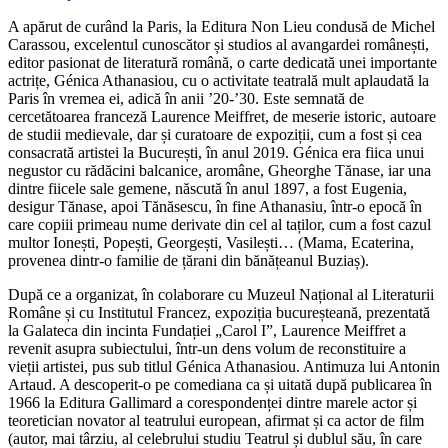
A apărut de curând la Paris, la Editura Non Lieu condusă de Michel
Carassou, excelentul cunoscător și studios al avangardei românești,
editor pasionat de literatură română, o carte dedicată unei importante
actrițe, Génica Athanasiou, cu o activitate teatrală mult aplaudată la
Paris în vremea ei, adică în anii ’20-’30. Este semnată de
cercetătoarea franceză Laurence Meiffret, de meserie istoric, autoare
de studii medievale, dar și curatoare de expoziții, cum a fost și cea
consacrată artistei la București, în anul 2019. Génica era fiica unui
negustor cu rădăcini balcanice, aromâne, Gheorghe Tănase, iar una
dintre fiicele sale gemene, născută în anul 1897, a fost Eugenia,
desigur Tănase, apoi Tănăsescu, în fine Athanasiu, într-o epocă în
care copiii primeau nume derivate din cel al taților, cum a fost cazul
multor Ionești, Popești, Georgești, Vasilești… (Mama, Ecaterina,
provenea dintr-o familie de țărani din bănățeanul Buziaș).
După ce a organizat, în colaborare cu Muzeul Național al Literaturii
Române și cu Institutul Francez, expoziția bucureșteană, prezentată
la Galateca din incinta Fundației „Carol I”, Laurence Meiffret a
revenit asupra subiectului, într-un dens volum de reconstituire a
vieții artistei, pus sub titlul Génica Athanasiou. Antimuza lui Antonin
Artaud. A descoperit-o pe comediana ca și uitată după publicarea în
1966 la Editura Gallimard a corespondenței dintre marele actor și
teoretician novator al teatrului european, afirmat și ca actor de film
(autor, mai târziu, al celebrului studiu Teatrul și dublul său, în care