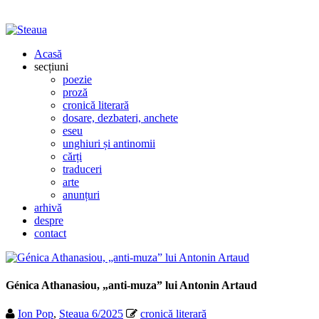
Acasă
secțiuni
poezie
proză
cronică literară
dosare, dezbateri, anchete
eseu
unghiuri și antinomii
cărți
traduceri
arte
anunțuri
arhivă
despre
contact
Génica Athanasiou, „anti-muza” lui Antonin Artaud
Ion Pop
,
Steaua 6/2025
cronică literară