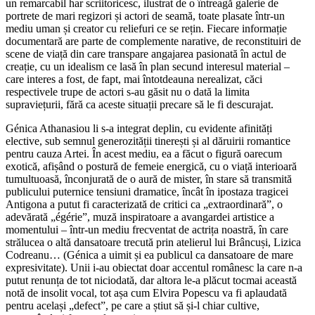
un remarcabil har scriitoricesc, ilustrat de o întreagă galerie de
portrete de mari regizori și actori de seamă, toate plasate într-un
mediu uman și creator cu reliefuri ce se rețin. Fiecare informație
documentară are parte de complemente narative, de reconstituiri de
scene de viață din care transpare angajarea pasionată în actul de
creație, cu un idealism ce lasă în plan secund interesul material –
care interes a fost, de fapt, mai întotdeauna nerealizat, căci
respectivele trupe de actori s-au găsit nu o dată la limita
supraviețurii, fără ca aceste situații precare să le fi descurajat.
Génica Athanasiou li s-a integrat deplin, cu evidente afinități
elective, sub semnul generozității tinerești și al dăruirii romantice
pentru cauza Artei. În acest mediu, ea a făcut o figură oarecum
exotică, afișând o postură de femeie energică, cu o viață interioară
tumultuoasă, înconjurată de o aură de mister, în stare să transmită
publicului puternice tensiuni dramatice, încât în ipostaza tragicei
Antigona a putut fi caracterizată de critici ca „extraordinară”, o
adevărată „égérie”, muză inspiratoare a avangardei artistice a
momentului – într-un mediu frecventat de actrița noastră, în care
strălucea o altă dansatoare trecută prin atelierul lui Brâncuși, Lizica
Codreanu… (Génica a uimit și ea publicul ca dansatoare de mare
expresivitate). Unii i-au obiectat doar accentul românesc la care n-a
putut renunța de tot niciodată, dar altora le-a plăcut tocmai această
notă de insolit vocal, tot așa cum Elvira Popescu va fi aplaudată
pentru același „defect”, pe care a știut să și-l chiar cultive,