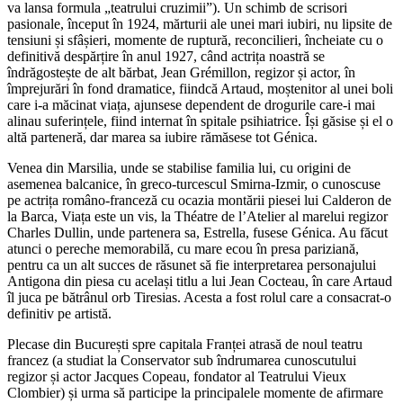
va lansa formula „teatrului cruzimii”). Un schimb de scrisori
pasionale, început în 1924, mărturii ale unei mari iubiri, nu lipsite de
tensiuni și sfâșieri, momente de ruptură, reconcilieri, încheiate cu o
definitivă despărțire în anul 1927, când actrița noastră se
îndrăgostește de alt bărbat, Jean Grémillon, regizor și actor, în
împrejurări în fond dramatice, fiindcă Artaud, moștenitor al unei boli
care i-a măcinat viața, ajunsese dependent de drogurile care-i mai
alinau suferințele, fiind internat în spitale psihiatrice. Își găsise și el o
altă parteneră, dar marea sa iubire rămăsese tot Génica.
Venea din Marsilia, unde se stabilise familia lui, cu origini de
asemenea balcanice, în greco-turcescul Smirna-Izmir, o cunoscuse
pe actrița româno-franceză cu ocazia montării piesei lui Calderon de
la Barca, Viața este un vis, la Théatre de l’Atelier al marelui regizor
Charles Dullin, unde partenera sa, Estrella, fusese Génica. Au făcut
atunci o pereche memorabilă, cu mare ecou în presa pariziană,
pentru ca un alt succes de răsunet să fie interpretarea personajului
Antigona din piesa cu același titlu a lui Jean Cocteau, în care Artaud
îl juca pe bătrânul orb Tiresias. Acesta a fost rolul care a consacrat-o
definitiv pe artistă.
Plecase din București spre capitala Franței atrasă de noul teatru
francez (a studiat la Conservator sub îndrumarea cunoscutului
regizor și actor Jacques Copeau, fondator al Teatrului Vieux
Clombier) și urma să participe la principalele momente de afirmare