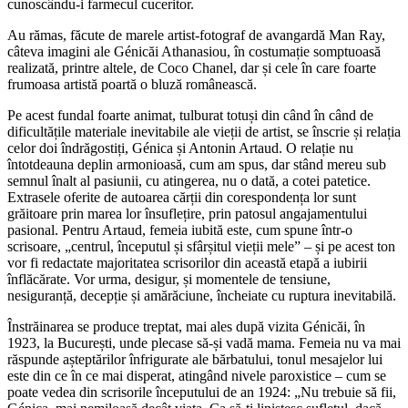
cunoscându-i farmecul cuceritor.
Au rămas, făcute de marele artist-fotograf de avangardă Man Ray,
câteva imagini ale Génicăi Athanasiou, în costumație somptuoasă
realizată, printre altele, de Coco Chanel, dar și cele în care foarte
frumoasa artistă poartă o bluză românească.
Pe acest fundal foarte animat, tulburat totuși din când în când de
dificultățile materiale inevitabile ale vieții de artist, se înscrie și relația
celor doi îndrăgostiți, Génica și Antonin Artaud. O relație nu
întotdeauna deplin armonioasă, cum am spus, dar stând mereu sub
semnul înalt al pasiunii, cu atingerea, nu o dată, a cotei patetice.
Extrasele oferite de autoarea cărții din corespondența lor sunt
grăitoare prin marea lor însuflețire, prin patosul angajamentului
pasional. Pentru Artaud, femeia iubită este, cum spune într-o
scrisoare, „centrul, începutul și sfârșitul vieții mele” – și pe acest ton
vor fi redactate majoritatea scrisorilor din această etapă a iubirii
înflăcărate. Vor urma, desigur, și momentele de tensiune,
nesiguranță, decepție și amărăciune, încheiate cu ruptura inevitabilă.
Înstrăinarea se produce treptat, mai ales după vizita Génicăi, în
1923, la București, unde plecase să-și vadă mama. Femeia nu va mai
răspunde așteptărilor înfrigurate ale bărbatului, tonul mesajelor lui
este din ce în ce mai disperat, atingând nivele paroxistice – cum se
poate vedea din scrisorile începutului de an 1924: „Nu trebuie să fii,