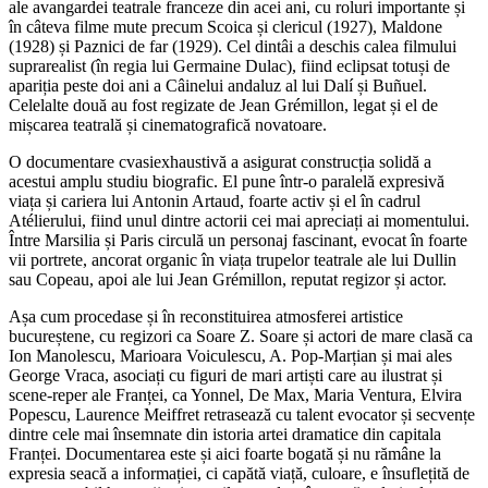
ale avangardei teatrale franceze din acei ani, cu roluri importante și
în câteva filme mute precum Scoica și clericul (1927), Maldone
(1928) și Paznici de far (1929). Cel dintâi a deschis calea filmului
suprarealist (în regia lui Germaine Dulac), fiind eclipsat totuși de
apariția peste doi ani a Câinelui andaluz al lui Dalí și Buñuel.
Celelalte două au fost regizate de Jean Grémillon, legat și el de
mișcarea teatrală și cinematografică novatoare.
O documentare cvasiexhaustivă a asigurat construcția solidă a
acestui amplu studiu biografic. El pune într-o paralelă expresivă
viața și cariera lui Antonin Artaud, foarte activ și el în cadrul
Atélierului, fiind unul dintre actorii cei mai apreciați ai momentului.
Între Marsilia și Paris circulă un personaj fascinant, evocat în foarte
vii portrete, ancorat organic în viața trupelor teatrale ale lui Dullin
sau Copeau, apoi ale lui Jean Grémillon, reputat regizor și actor.
Așa cum procedase și în reconstituirea atmosferei artistice
bucureștene, cu regizori ca Soare Z. Soare și actori de mare clasă ca
Ion Manolescu, Marioara Voiculescu, A. Pop-Marțian și mai ales
George Vraca, asociați cu figuri de mari artiști care au ilustrat și
scene-reper ale Franței, ca Yonnel, De Max, Maria Ventura, Elvira
Popescu, Laurence Meiffret retrasează cu talent evocator și secvențe
dintre cele mai însemnate din istoria artei dramatice din capitala
Franței. Documentarea este și aici foarte bogată și nu rămâne la
expresia seacă a informației, ci capătă viață, culoare, e însuflețită de