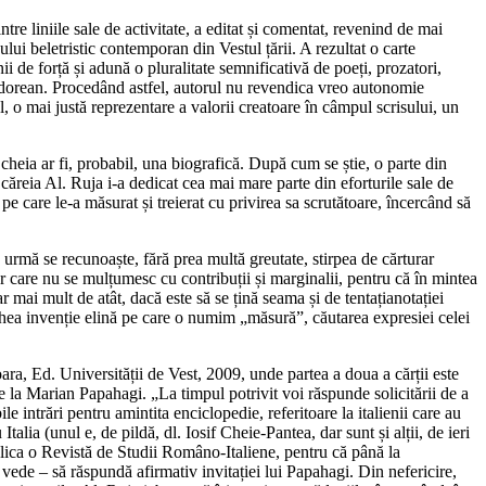
tre liniile sale de activitate, a editat și comentat, revenind de mai
sului beletristic contemporan din Vestul țării. A rezultat o carte
ii de forță și adună o pluralitate semnificativă de poeți, prozatori,
hunedorean. Procedând astfel, autorul nu revendica vreo autonomie
l, o mai justă reprezentare a valorii creatoare în câmpul scrisului, un
i, cheia ar fi, probabil, una biografică. După cum se știe, o parte din
ăreia Al. Ruja i-a dedicat cea mai mare parte din eforturile sale de
pe care le-a măsurat și treierat cu privirea sa scrutătoare, încercând să
n urmă se recunoaște, fără prea multă greutate, stirpea de cărturar
or care nu se mulțumesc cu contribuții și marginalii, pentru că în mintea
iar mai mult de atât, dacă este să se țină seama și de tentațianotației
vechea invenție elină pe care o numim „măsură”, căutarea expresiei celei
oara, Ed. Universității de Vest, 2009, unde partea a doua a cărții este
e la Marian Papahagi. „La timpul potrivit voi răspunde solicitării de a
 intrări pentru amintita enciclopedie, referitoare la italienii care au
Italia (unul e, de pildă, dl. Iosif Cheie-Pantea, dar sunt și alții, de ieri
ublica o Revistă de Studii Româno-Italiene, pentru că până la
vede – să răspundă afirmativ invitației lui Papahagi. Din nefericire,