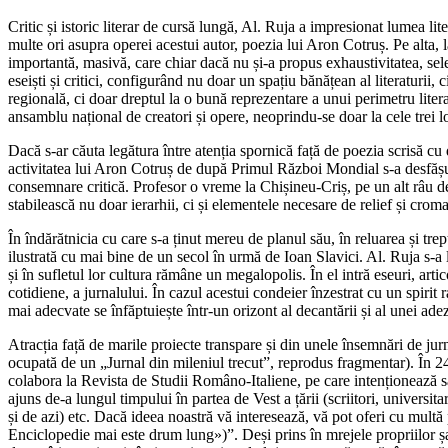
Critic și istoric literar de cursă lungă, Al. Ruja a impresionat lumea li
multe ori asupra operei acestui autor, poezia lui Aron Cotruș. Pe alta, la 
importantă, masivă, care chiar dacă nu și-a propus exhaustivitatea, selec
eseiști și critici, configurând nu doar un spațiu bănățean al literaturi
regională, ci doar dreptul la o bună reprezentare a unui perimetru litera
ansamblu național de creatori și opere, neoprindu-se doar la cele trei 
Dacă s-ar căuta legătura între atenția spornică față de poezia scrisă cu d
activitatea lui Aron Cotruș de după Primul Război Mondial s-a desfășura
consemnare critică. Profesor o vreme la Chișineu-Criș, pe un alt râu decâ
stabilească nu doar ierarhii, ci și elementele necesare de relief și crom
În îndărătnicia cu care s-a ținut mereu de planul său, în reluarea și tre
ilustrată cu mai bine de un secol în urmă de Ioan Slavici. Al. Ruja s-a 
și în sufletul lor cultura rămâne un megalopolis. În el intră eseuri, artic
cotidiene, a jurnalului. În cazul acestui condeier înzestrat cu un spiri
mai adecvate se înfăptuiește într-un orizont al decantării și al unei adezi
Atracția față de marile proiecte transpare și din unele însemnări de jurn
ocupată de un „Jurnal din mileniul trecut”, reprodus fragmentar). În 24
colabora la Revista de Studii Româno-Italiene, pe care intenționează să o
ajuns de-a lungul timpului în partea de Vest a țării (scriitori, universitar
și de azi) etc. Dacă ideea noastră vă interesează, vă pot oferi cu mult
Enciclopedie mai este drum lung»)”. Deși prins în mrejele propriilor șa