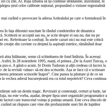
ei cu zile, Al. Ruja izbutea să își continue strădaniile, înzestrând, în
 spărgea șirul celor calibrate național, propunând o viziune regionalistă
 este mai curând o provocare la adresa Ardealului pe care o formulează în
ea în fața dihoniei suscitate în rândul condeierilor de dinamica
. Scriitorii se acceptă sau nu, se scrie despre ei sau nu, dar nu pe
rari etc. Referitoare la confrați. În unele cazuri nici nu mai este critică
e creație din cuvinte cu dreptul la aspirații estetice, rămânând doar
urii abia înlăturate, semn că schimbarea de fond întârzia. În aceeași
ții. Astfel, în 28 noiembrie 1995, marți, el primea „De la Aurel Turcuș, o
 a pus-o. A găsit-o acum. Și Dorin Tudoran și alții credeau că lucrez la
 de la revistă «uitau» să-mi dea scrisorile. Așa se face că o scrisoare
 mereu primeam scrisorile înapoi”. Cine punea la păstrare și de ce un
ăuta la vechea adresă bucureșteană era cu totul nepotrivit? Ceva continua
ește sub un destin tragic. Revizuiri și contestații, certuri și harțe, iar
Ruja, nu este vorba, așadar, despre lipsa unei organizări programatice a
prin factori care transcend voința și putința umană. Este ceva dincolo de
ai curând un răspuns care vine din profunzimile unei firi de luptător