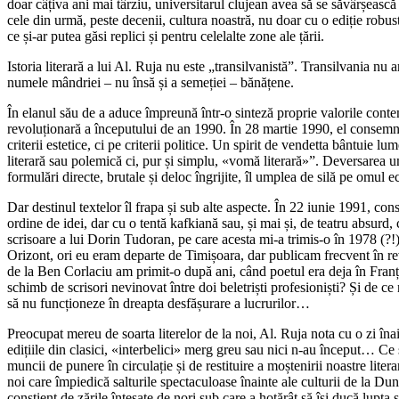
doar câțiva ani mai târziu, universitarul clujean avea să se săvârșească
cele din urmă, peste decenii, cultura noastră, nu doar cu o ediție robust
ce și-ar putea găsi replici și pentru celelalte zone ale țării.
Istoria literară a lui Al. Ruja nu este „transilvanistă”. Transilvania nu
numele mândriei – nu însă și a semeției – bănățene.
În elanul său de a aduce împreună într-o sinteză proprie valorile conte
revoluționară a începutului de an 1990. În 28 martie 1990, el consemna: 
criterii estetice, ci pe criterii politice. Un spirit de vendetta bântuie lu
literară sau polemică ci, pur și simplu, «vomă literară»”. Deversarea u
formulări directe, brutale și deloc îngrijite, îl umplea de silă pe omul e
Dar destinul textelor îl frapa și sub alte aspecte. În 22 iunie 1991, con
ordine de idei, dar cu o tentă kafkiană sau, și mai și, de teatru absurd,
scrisoare a lui Dorin Tudoran, pe care acesta mi-a trimis-o în 1978 (?!
Orizont, ori eu eram departe de Timișoara, dar publicam frecvent în rev
de la Ben Corlaciu am primit-o după ani, când poetul era deja în Franț
schimb de scrisori nevinovat între doi beletriști profesioniști? Și de c
să nu funcționeze în dreapta desfășurare a lucrurilor…
Preocupat mereu de soarta literelor de la noi, Al. Ruja nota cu o zi înai
edițiile din clasici, «interbelici» merg greu sau nici n-au început… Ce
muncii de punere în circulație și de restituire a moștenirii noastre lite
noi care împiedică salturile spectaculoase înainte ale culturii de la Dun
conștient de zările înțesate de nori sub care a hotărât să își ducă lupta 