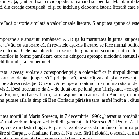
 din viață, șantierul său enciclopedic rămânând suspendat. Mai dăruit de z
ă din creația cotrușiană, ci și cu îndelung elaborata istorie literară care
 are încă o istorie similară a valorilor sale literare. S-ar putea spune că
mporane ale apusului românesc, Al. Ruja își mărturisea în jurnal stupoar
„Văd cu stupoare că, în revistele așa-zis literare, se face numai politică
mea literară. Cele mai abjecte acuze ies din gura unor scriitori, critici lite
morilor în forme pamfletare care nu atingeau aproape niciodată statutul d
chilibrului și a temperanței.
stata „aceeași violare a corespondenței și a coletelor” ca în timpul dictat
 corespondența ajungea să îi prilejuiască, peste câțiva ani, și alte revela
) pe adresa redacției Orizont. A recuperat-o atunci, dar nu mai știa unde
istă. Deși treceam o dată – de două ori pe lună prin Timișoara, «colegii»
a. Eu, neștiind acest lucru, i-am răspuns pe o adresă din București, dar
e nu putuse afla la timp că Ben Corlaciu părăsise țara, astfel încât a-l c
ntea morții lui Marin Sorescu, în 7 decembrie 1996: „literatura română trăi
 să mai vorbim despre scriitorii din generația lui Sorescu?!”. Pentru Al. 
rare, ci de un destin tragic. El pare să explice această rămânere în urmă 
ăre și Carpați, o fatalitate funestă. Nu este, fără îndoială, o scuză, ci m
solitară, indiferent dacă vremea ar fi bună sau rea.