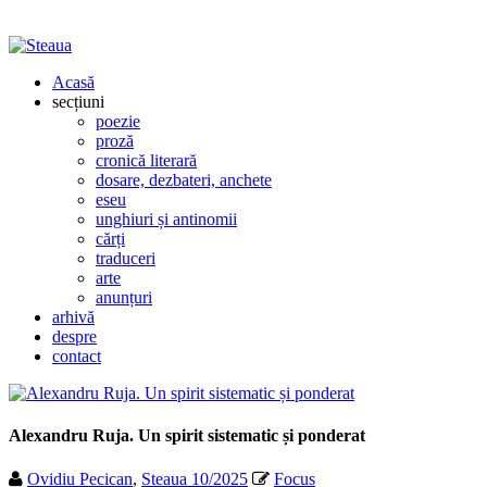
Acasă
secțiuni
poezie
proză
cronică literară
dosare, dezbateri, anchete
eseu
unghiuri și antinomii
cărți
traduceri
arte
anunțuri
arhivă
despre
contact
Alexandru Ruja. Un spirit sistematic și ponderat
Ovidiu Pecican
,
Steaua 10/2025
Focus