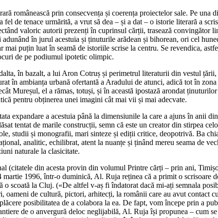
terară românească prin consecvența și coerența proiectelor sale. Pe una din
fel de tenace urmărită, a vrut să dea – și a dat – o istorie literară a scri
tând valoric autorii prezenți în cuprinsul cărții, trasează convingător lin
i, ci adunând în jurul acestuia și ținuturile arădean și bihorean, ori cel 
r mai puțin luat în seamă de istoriile scrise la centru. Se revendica, astfe
locuri de pe podiumul ipotetic olimpic.
alta, în bazalt, a lui Aron Cotruș și perimetrul literaturii din vestul țări
t în ambianța urbană ofertantă a Aradului de atunci, adică tot în zona c
t Mureșul, el a rămas, totuși, și în această ipostază arondat ținuturilor 
atică pentru obținerea unei imagini cât mai vii și mai adecvate.
ptata expandare a acestuia până la dimensiunile la care a ajuns în anii di
lăsat tentat de marile construcții, semn că este un creator din stirpea cel
ole, studii și monografii, mari sinteze și ediții critice, deopotrivă. Ba ch
t rațional, analitic, echilibrat, atent la nuanțe și ținând mereu seama de 
uni naturale la clasicitate.
al (citatele din acesta provin din volumul Printre cărți – prin ani, Timiș
 martie 1996, într-o duminică, Al. Ruja reținea că a primit o scrisoare d
 scoată la Cluj. («De altfel v-aș fi îndatorat dacă mi-ați semnala posibile
i, oameni de cultură, pictori, arhitecți, la românii care au avut contact cu 
ă plăcere posibilitatea de a colabora la ea. De fapt, vom începe prin a p
ntiere de o anvergură deloc neglijabilă, Al. Ruja își propunea – cum se 