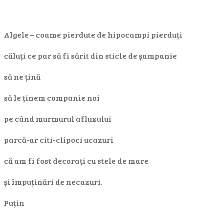
Algele – coame pierdute de hipocampi pierduți
căluți ce par să fi sărit din sticle de șampanie
să ne țină
să le ținem companie noi
pe când murmurul afluxului
parcă-ar citi-clipoci ucazuri
că am fi fost decorați cu stele de mare
și împuținări de necazuri.
Puțin