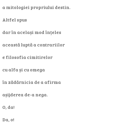
a mitologiei propriului destin.
Altfel spus
dar în același mod înțeles
această luptă a contrariilor
e filosofia cimitirelor
cu alfa și cu omega
în zădărnicia de a afirma
așijderea de-a nega.
O, da!
Da, o!