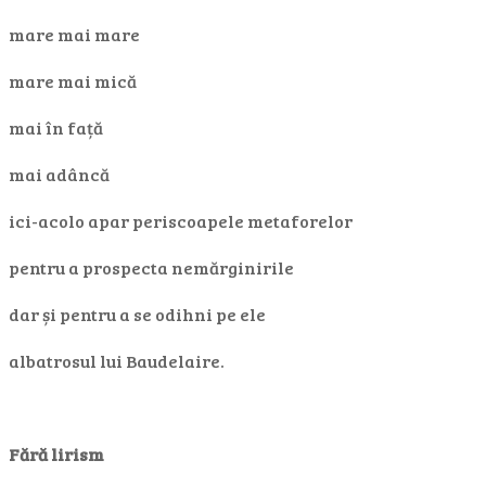
mare mai mare
mare mai mică
mai în față
mai adâncă
ici-acolo apar periscoapele metaforelor
pentru a prospecta nemărginirile
dar și pentru a se odihni pe ele
albatrosul lui Baudelaire.
Fără lirism