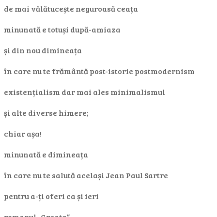
de mai vălătucește neguroasă ceața
minunată e totuși după-amiaza
și din nou dimineața
în care nu te frământă post-istorie postmodernism
existențialism dar mai ales minimalismul
și alte diverse himere;
chiar așa!
minunată e dimineața
în care nu te salută același Jean Paul Sartre
pentru a-ți oferi ca și ieri
romanul „Greața”…