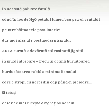
În această poluare fatală
când în loc de H
O potabil lumea bea petrol rentabil
2
printre băltoacele post-istoriei
dar mai ales ale postmodernismului
ARTA curată-adevărată stă rușinată jignită
în mută întrebare – trecu în goană huruitoarea
hurducătoarea rablă a minimalismului
care o stropi cu noroi din cap până-n picioare…
Și totuși
chiar de mai lucește dizgrațios noroiul