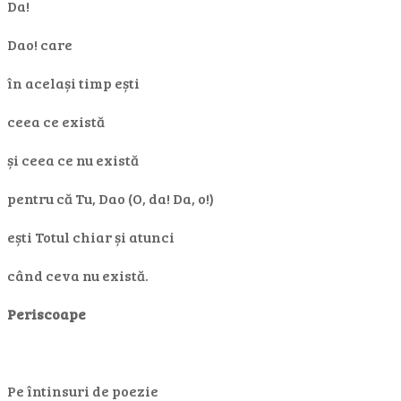
Da!
Dao! care
în același timp ești
ceea ce există
și ceea ce nu există
pentru că Tu, Dao (O, da! Da, o!)
ești Totul chiar și atunci
când ceva nu există.
Periscoape
Pe întinsuri de poezie