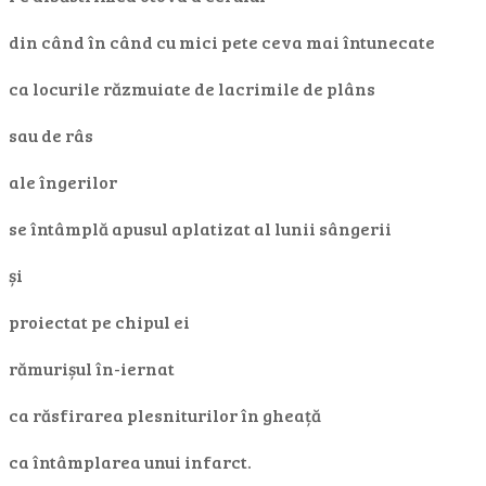
din când în când cu mici pete ceva mai întunecate
ca locurile răzmuiate de lacrimile de plâns
sau de râs
ale îngerilor
se întâmplă apusul aplatizat al lunii sângerii
și
proiectat pe chipul ei
rămurișul în-iernat
ca răsfirarea plesniturilor în gheață
ca întâmplarea unui infarct.