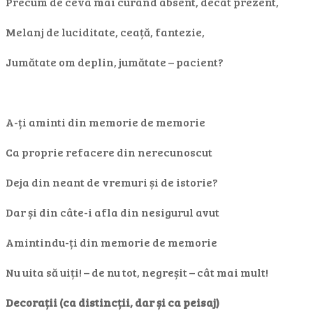
Precum de ceva mai curând absent, decât prezent,
Melanj de luciditate, ceață, fantezie,
Jumătate om deplin, jumătate – pacient?
A-ți aminti din memorie de memorie
Ca proprie refacere din nerecunoscut
Deja din neant de vremuri și de istorie?
Dar și din câte-i afla din nesigurul avut
Amintindu-ți din memorie de memorie
Nu uita să uiți! – de nu tot, negreșit – cât mai mult!
Decorații (ca distincții, dar și ca peisaj)