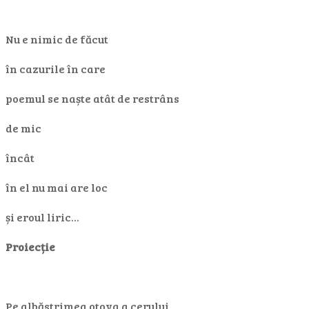
Nu e nimic de făcut
în cazurile în care
poemul se naște atât de restrâns
de mic
încât
în el nu mai are loc
și eroul liric…
Proiecție
Pe albăstrimea otova a cerului