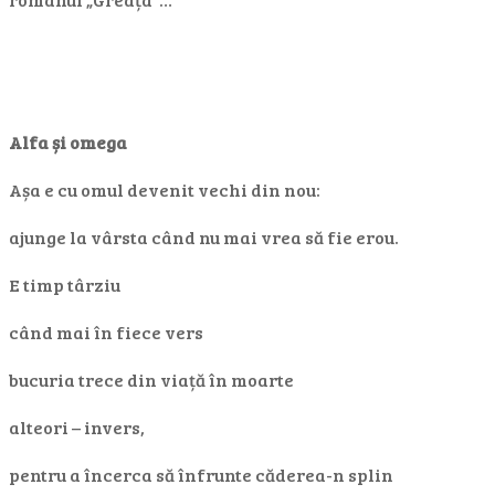
Alfa și omega
Așa e cu omul devenit vechi din nou:
ajunge la vârsta când nu mai vrea să fie erou.
E timp târziu
când mai în fiece vers
bucuria trece din viață în moarte
alteori – invers,
pentru a încerca să înfrunte căderea-n splin