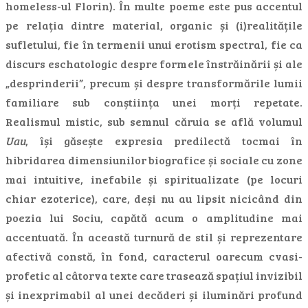
homeless-ul Florin). În multe poeme este pus accentul
pe relația dintre material, organic și (i)realitățile
sufletului, fie în termenii unui erotism spectral, fie ca
discurs eschatologic despre formele înstrăinării și ale
„desprinderii”, precum și despre transformările lumii
familiare sub conștiința unei morți repetate.
Realismul mistic, sub semnul căruia se află volumul
Uau
, își găsește expresia predilectă tocmai în
hibridarea dimensiunilor biografice și sociale cu zone
mai intuitive, inefabile și spiritualizate (pe locuri
chiar ezoterice), care, deși nu au lipsit nicicând din
poezia lui Sociu, capătă acum o amplitudine mai
accentuată. În această turnură de stil și reprezentare
afectivă constă, în fond, caracterul oarecum cvasi-
profetic al câtorva texte care trasează spațiul invizibil
și inexprimabil al unei decăderi și iluminări profund