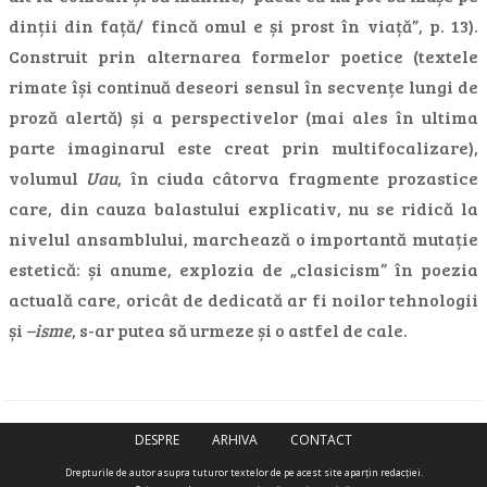
dinții din față/ fincă omul e și prost în viață”, p. 13).
Construit prin alternarea formelor poetice (textele
rimate își continuă deseori sensul în secvențe lungi de
proză alertă) și a perspectivelor (mai ales în ultima
parte imaginarul este creat prin multifocalizare),
volumul
Uau
, în ciuda câtorva fragmente prozastice
care, din cauza balastului explicativ, nu se ridică la
nivelul ansamblului, marchează o importantă mutație
estetică: și anume, explozia de „clasicism” în poezia
actuală care, oricât de dedicată ar fi noilor tehnologii
și
–isme
, s-ar putea să urmeze și o astfel de cale.
DESPRE
ARHIVA
CONTACT
Drepturile de autor asupra tuturor textelor de pe acest site aparţin redacţiei.