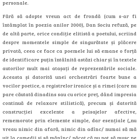
personale.
Fără să adopte vreun act de frondă (cum s-ar fi
întâmplat în poezia anilor 2000), Dan Sociu refuză, pe
de altă parte, orice condiție elitistă a poetului, scriind
despre momentele simple de singurătate și plăcere
privată, ceea ce face ca poemele lui să emane o forță
de identificare puțin întâlnită astăzi chiar și în textele
autorilor mult mai atașați de reprezentările sociale.
Aceasta și datorită unei orchestrări foarte bune a
vocilor poetice, a registrelor ironice și a rimei (care nu
pare căutată dinadins sau cu orice preț, dând impresia
continuă de relaxare stilistică), precum și datorită
construcției excelente a peisajelor afective,
rememorate prin elemente simple, dar esențiale („nu
vreau nimic din afară, nimic din adînc/ numai să mă
uit la comedii și să mănînc/ păcat că nu pot să mușc pe