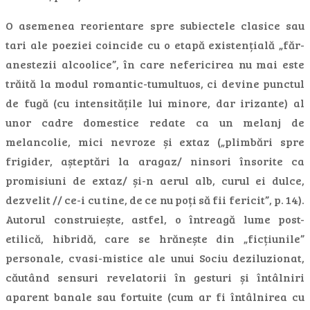
O asemenea reorientare spre subiectele clasice sau
tari ale poeziei coincide cu o etapă existențială „făr-
anestezii alcoolice”, în care nefericirea nu mai este
trăită la modul romantic-tumultuos, ci devine punctul
de fugă (cu intensitățile lui minore, dar irizante) al
unor cadre domestice redate ca un melanj de
melancolie, mici nevroze și extaz („plimbări spre
frigider, așteptări la aragaz/ ninsori însorite ca
promisiuni de extaz/ și-n aerul alb, curul ei dulce,
dezvelit // ce-i cu tine, de ce nu poți să fii fericit”, p. 14).
Autorul construiește, astfel, o întreagă lume post-
etilică, hibridă, care se hrănește din „ficțiunile”
personale, cvasi-mistice ale unui Sociu deziluzionat,
căutând sensuri revelatorii în gesturi și întâlniri
aparent banale sau fortuite (cum ar fi întâlnirea cu