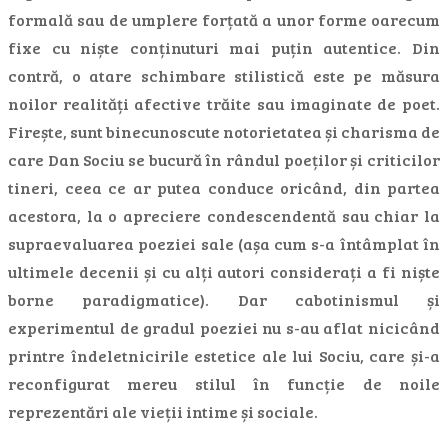
formală sau de umplere forțată a unor forme oarecum
fixe cu niște conținuturi mai puțin autentice. Din
contră, o atare schimbare stilistică este pe măsura
noilor realități afective trăite sau imaginate de poet.
Firește, sunt binecunoscute notorietatea și charisma de
care Dan Sociu se bucură în rândul poeților și criticilor
tineri, ceea ce ar putea conduce oricând, din partea
acestora, la o apreciere condescendentă sau chiar la
supraevaluarea poeziei sale (așa cum s-a întâmplat în
ultimele decenii și cu alți autori considerați a fi niște
borne paradigmatice). Dar cabotinismul și
experimentul de gradul poeziei nu s-au aflat nicicând
printre îndeletnicirile estetice ale lui Sociu, care și-a
reconfigurat mereu stilul în funcție de noile
reprezentări ale vieții intime și sociale.