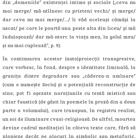
din „domeniile” existenței intime și sociale („ceva nu
mai merge/ mă-ntîlnesc cu prieteni vechi/ și merge/
dar ceva nu mai merge/…/ îi văd aceleași cămăși la
uscat/ pe care le poartă una peste alta din liceu/ și mă
înduioșează/ dar mă-ntorc la viața mea, la golul meu/
și nu mai cuplează”, p. 9).
În continuarea acestor (auto)proiecții transgresive,
care vorbesc, în fond, despre o identitate liminală, la
granița dintre degradare sau „căderea-n amînare”
(cum o numește Sociu) și o potențială reconstrucție de
sine, pot fi așezate narațiunile cu tentă mistică sau
chiar faustică (de găsit în poemele în proză din a doua
parte a volumului), care transpun, în registru realist,
un soi de iluminare cvasi-religioasă. De altfel, moartea
devine cadrul meditației în câteva texte care, fără să
plonjeze decât pe alocuri în simbolic sau metaforic,