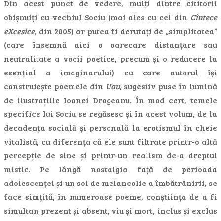
Din acest punct de vedere, mulți dintre cititorii
obișnuiți cu vechiul Sociu (mai ales cu cel din
Cîntece
eXcesice
, din 2005) ar putea fi derutați de „simplitatea”
(care însemnă aici o oarecare distanțare sau
neutralitate a vocii poetice, precum și o reducere la
esențial a imaginarului) cu care autorul își
construiește poemele din
Uau
, sugestiv puse în lumină
de ilustrațiile Ioanei Drogeanu. În mod cert, temele
specifice lui Sociu se regăsesc și în acest volum, de la
decadența socială și personală la erotismul în cheie
vitalistă, cu diferența că ele sunt filtrate printr-o altă
percepție de sine și printr-un realism de-a dreptul
mistic. Pe lângă nostalgia față de perioada
adolescenței și un soi de melancolie a îmbătrânirii, se
face simțită, în numeroase poeme, conștiința de a fi
simultan prezent și absent, viu și mort, inclus și exclus