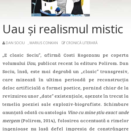
Uau și realismul mistic
DAN SOCIU
,
MARIUS CONKAN
CRONICĂ LITERARĂ
„E clasic Sociu”, afirmă Costi Rogozanu pe coperta
volumului
Uau
, publicat recent la editura Polirom. Dan
Sociu, însă, este mai degrabă un „clasic” transgresiv,
care mizează în ultima perioadă pe reconstrucția
deloc artificială a formei poetice, pornind chiar de la
revizuirea unor „date” existențiale, așezate în trecut la
temelia poeziei sale exploziv-biografiste. Schimbare
anunțată odată cu antologia
Vino cu mine știu exact unde
mergem
(Polirom, 2014), folosirea accentuată a rimelor
ingenioase nu lasă defel impresia de constrângere