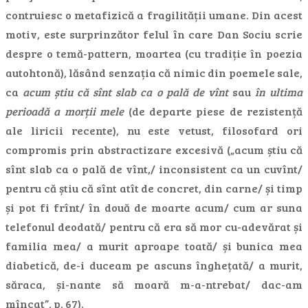
contruiesc o metafizică a fragilității umane. Din acest
motiv, este surprinzător felul în care Dan Sociu scrie
despre o temă-pattern, moartea (cu tradiție în poezia
autohtonă), lăsând senzația că nimic din poemele sale,
ca
acum știu că sînt slab ca o pală de vînt
sau
în ultima
perioadă a morții mele
(de departe piese de rezistență
ale liricii recente), nu este vetust, filosofard ori
compromis prin abstractizare excesivă („acum știu că
sînt slab ca o pală de vînt,/ inconsistent ca un cuvînt/
pentru că știu că sînt atît de concret, din carne/ și timp
și pot fi frînt/ în două de moarte acum/ cum ar suna
telefonul deodată/ pentru că era să mor cu-adevărat și
familia mea/ a murit aproape toată/ și bunica mea
diabetică, de-i duceam pe ascuns înghețată/ a murit,
săraca, și-nante să moară m-a-ntrebat/ dac-am
mîncat”, p. 67).