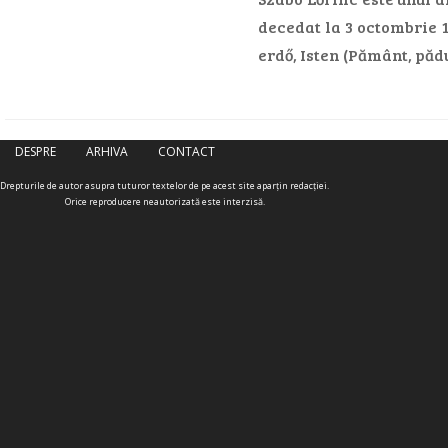
decedat la 3 octombrie 1
erdő, Isten (Pământ, pă
DESPRE
ARHIVA
CONTACT
Drepturile de autor asupra tuturor textelor de pe acest site aparţin redacţiei.
Orice reproducere neautorizată este interzisă.