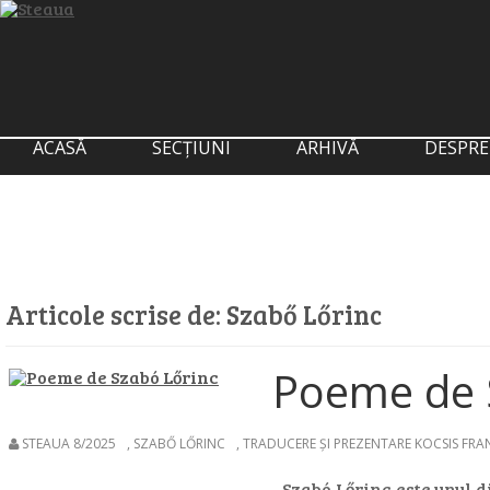
ACASĂ
SECȚIUNI
ARHIVĂ
DESPRE
Articole scrise de:
Szabő Lőrinc
Poeme de 
STEAUA 8/2025
,
SZABŐ LŐRINC
,
TRADUCERE ȘI PREZENTARE KOCSIS FRA
Szabó Lőrinc este unul d