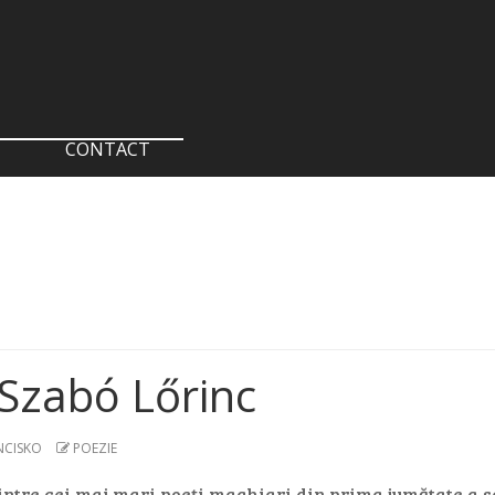
CONTACT
Szabó Lőrinc
NCISKO
POEZIE
intre cei mai mari poeţi maghiari din prima jumătate a sec