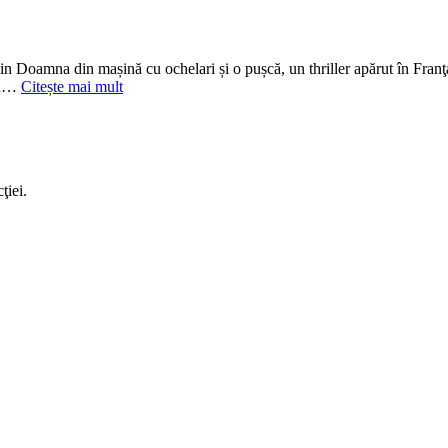
n Doamna din mașină cu ochelari și o pușcă, un thriller apărut în Franţa 
 în…
Citește mai mult
ţiei.