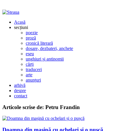
Acasă
secțiuni
poezie
proză
cronică literară
dosare, dezbateri, anchete
eseu
unghiuri și antinomii
cărți
traduceri
arte
anunțuri
arhivă
despre
contact
Articole scrise de:
Petru Frandin
Doamna din mașină cu ochelari și o pușcă