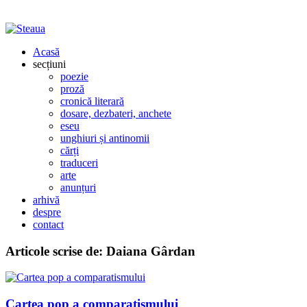
Acasă
secțiuni
poezie
proză
cronică literară
dosare, dezbateri, anchete
eseu
unghiuri și antinomii
cărți
traduceri
arte
anunțuri
arhivă
despre
contact
Articole scrise de:
Daiana Gârdan
Cartea pop a comparatismului