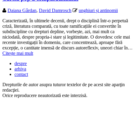
Daiana Gârdan
,
David Damrosch
unghiuri și antinomii
Caracterizată, în ultimele decenii, drept o disciplină într-o perpetuă
criză, literatura comparată, cu toate ramificațiile ei convertite în
subdiscipline cu drepturi depline, vorbește, azi, mai mult ca
niciodată, despre propria-i stare și legitimitate. O dovedesc cele mai
recente investigații în domeniu, care concentrează, aproape fără
excepție, o cantitate imensă de discurs autoreflexiv, uneori chiar în…
Citește mai mult
despre
arhiva
contact
Drepturile de autor asupra tuturor textelor de pe acest site aparţin
redacţiei.
Orice reproducere neautorizată este interzisă.