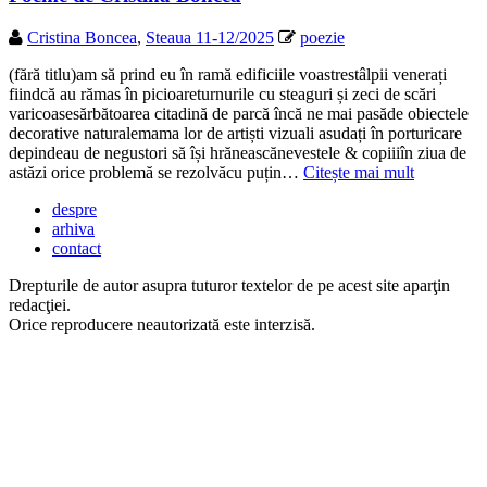
Cristina Boncea
,
Steaua 11-12/2025
poezie
(fără titlu)am să prind eu în ramă edificiile voastrestâlpii venerați
fiindcă au rămas în picioareturnurile cu steaguri și zeci de scări
varicoasesărbătoarea citadină de parcă încă ne mai pasăde obiectele
decorative naturalemama lor de artiști vizuali asudați în porturicare
depindeau de negustori să își hrăneascănevestele & copiiiîn ziua de
astăzi orice problemă se rezolvăcu puțin…
Citește mai mult
despre
arhiva
contact
Drepturile de autor asupra tuturor textelor de pe acest site aparţin
redacţiei.
Orice reproducere neautorizată este interzisă.