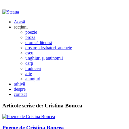
Acasă
secțiuni
poezie
proză
cronică literară
dosare, dezbateri, anchete
eseu
unghiuri și antinomii
cărți
traduceri
arte
anunțuri
arhivă
despre
contact
Articole scrise de:
Cristina Boncea
Poeme de Cristina Boncea