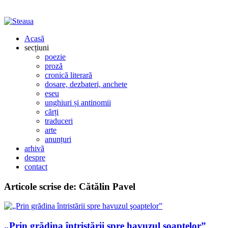
Acasă
secțiuni
poezie
proză
cronică literară
dosare, dezbateri, anchete
eseu
unghiuri și antinomii
cărți
traduceri
arte
anunțuri
arhivă
despre
contact
Articole scrise de:
Cătălin Pavel
„Prin grădina întristării spre havuzul şoaptelor”