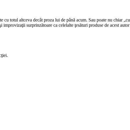
 cu totul altceva decât proza lui de până acum. Sau poate nu chiar „cu t
ii şi improvizaţii surprinzătoare ca celelalte ţesături produse de acest aut
ţiei.