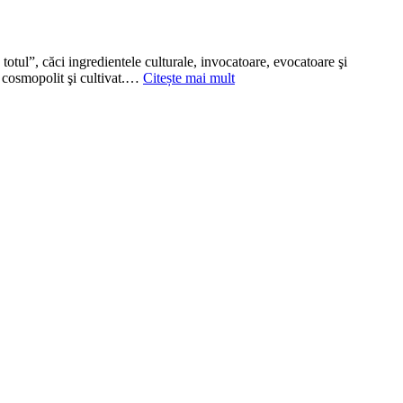
otul”, căci ingredientele culturale, invocatoare, evocatoare şi
or cosmopolit şi cultivat.…
Citește mai mult