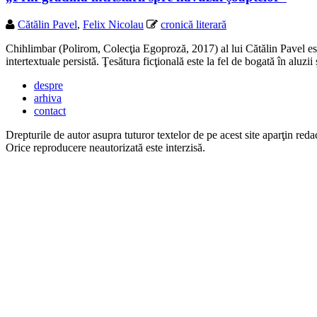
Cătălin Pavel
,
Felix Nicolau
cronică literară
Chihlimbar (Polirom, Colecţia Egoproză, 2017) al lui Cătălin Pavel este
intertextuale persistă. Ţesătura ficţională este la fel de bogată în aluz
despre
arhiva
contact
Drepturile de autor asupra tuturor textelor de pe acest site aparţin redac
Orice reproducere neautorizată este interzisă.