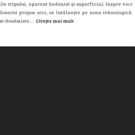
ile tripului, aparent hedonist și superficial, înspre voci
 dosarul propus aici, se întâlnește pe zona tehnologică.
 post-douămiste…
Citește mai mult