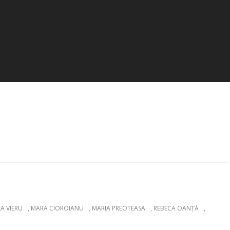
A VIERU
,
MARA CIOROIANU
,
MARIA PREOTEASA
,
REBECA OANŢĂ
,