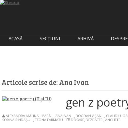
ACASĂ
SECȚIUNI
ARHIVĂ
DESPRE
Articole scrise de:
Ana Ivan
gen z poetry (
ALEXANDRA-MĂLINA LIPARĂ
,
ANA IVAN
,
BOGDAN VIȘAN
,
CLAUDIU IOA
SORINA RÎNDAȘU
,
TEONA FARMATU
DOSARE, DEZBATERI, ANCHETE