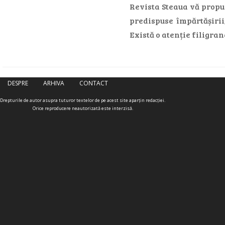
Revista Steaua vă propun
predispuse împărtășirii
Există o atenție filigran
DESPRE
ARHIVA
CONTACT
Drepturile de autor asupra tuturor textelor de pe acest site aparţin redacţiei.
Orice reproducere neautorizată este interzisă.