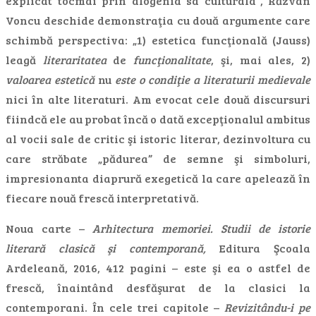
explicat tocmai prin alogenia sa culturalä”, Răzvan
Voncu deschide demonstraţia cu două argumente care
schimbă perspectiva: „1) estetica funcţională (Jauss)
leagă
literaritatea
de
funcţionalitate
, şi, mai ales, 2)
valoarea estetică
nu
este o condiţie a literaturii medievale
nici în alte literaturi. Am evocat cele două discursuri
fiindcă ele au probat încă o dată excepţionalul ambitus
al vocii sale de critic şi istoric literar, dezinvoltura cu
care străbate „pădurea” de semne şi simboluri,
impresionanta diaprură exegetică la care apelează în
fiecare nouă frescă interpretativă.
Noua carte –
Arhitectura memoriei. Studii de istorie
literară clasică şi contemporană,
Editura Şcoala
Ardeleană, 2016, 412 pagini – este şi ea o astfel de
frescă, înaintând desfăşurat de la clasici la
contemporani. În cele trei capitole –
Revizitându-i pe