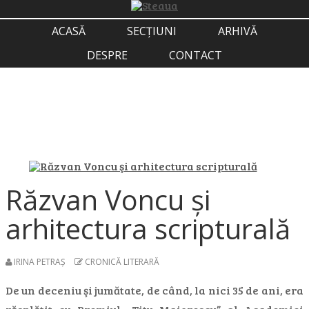
ACASĂ
SECȚIUNI
ARHIVĂ
DESPRE
CONTACT
Răzvan Voncu şi
arhitectura scripturală
IRINA PETRAȘ
CRONICĂ LITERARĂ
De un deceniu şi jumătate, de când, la nici 35 de ani, era