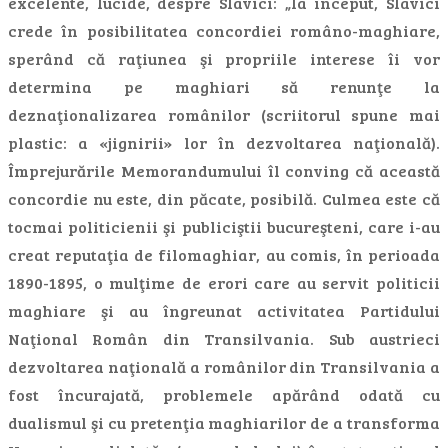
excelente, lucide, despre Slavici: „la început, Slavici
crede în posibilitatea concordiei româno-maghiare,
sperând că raţiunea şi propriile interese îi vor
determina pe maghiari să renunţe la
deznaţionalizarea românilor (scriitorul spune mai
plastic: a «jignirii» lor în dezvoltarea naţională).
Împrejurările Memorandumului îl conving că această
concordie nu este, din păcate, posibilă. Culmea este că
tocmai politicienii şi publiciştii bucureşteni, care i-au
creat reputaţia de filomaghiar, au comis, în perioada
1890-1895, o mulţime de erori care au servit politicii
maghiare şi au îngreunat activitatea Partidului
Naţional Român din Transilvania. Sub austrieci
dezvoltarea naţională a românilor din Transilvania a
fost încurajată, problemele apărând odată cu
dualismul şi cu pretenţia maghiarilor de a transforma