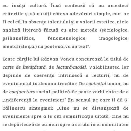
ea însăşi cultură. Însă contează să nu amesteci
criteriile şi să nu uiţi câteva adevăruri simple, cum ar
fi cel că, în absenţa talentului şi a valorii estetice, nicio
analiză literară făcută cu alte metode (sociologice,
psihanalitice, fenomenologice, imagologice,
mentaliste ş.a.) nu poate salva un text”.
Toate cărţile lui Răzvan Voncu concurează la titlul de
carte de învăţătură
, de
lectură-model
. Valabilitatea lor
depinde de coerenţa intrinsecă a lecturii, nu de
evenimentul totdeauna trecător. De
contextul
uman, nu
de
conjunctura
social-politică. Se poate vorbi chiar de o
„indiferenţă la eveniment” (în sensul pe care îl dă G.
Călinescu sintagmei: „Cine nu se distanţează de
evenimente spre a le citi semnificaţia uitată, cine nu
se depărtează de oameni spre a scruta în ei umanitatea