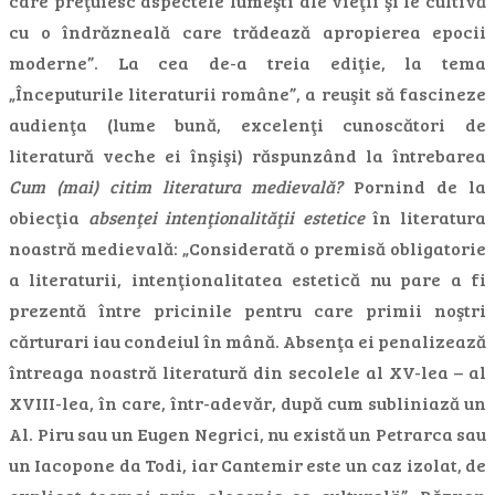
care preţuiesc aspectele lumeşti ale vieţii şi le cultivă
cu o îndrăzneală care trădează apropierea epocii
moderne”. La cea de-a treia ediţie, la tema
„Începuturile literaturii române”, a reuşit să fascineze
audienţa (lume bună, excelenţi cunoscători de
literatură veche ei înşişi) răspunzând la întrebarea
Cum (mai) citim literatura medievală?
Pornind de la
obiecţia
absenţei intenţionalităţii estetice
în literatura
noastră medievală: „Considerată o premisă obligatorie
a literaturii, intenţionalitatea estetică nu pare a fi
prezentă între pricinile pentru care primii noştri
cărturari iau condeiul în mână. Absenţa ei penalizează
întreaga noastră literatură din secolele al XV-lea – al
XVIII-lea, în care, într-adevăr, după cum subliniază un
Al. Piru sau un Eugen Negrici, nu există un Petrarca sau
un Iacopone da Todi, iar Cantemir este un caz izolat, de