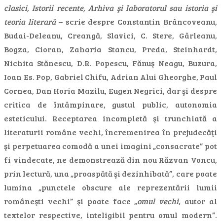
clasici, Istorii recente, Arhiva şi laboratorul sau istoria şi
teoria literară
– scrie despre Constantin Brâncoveanu,
Budai-Deleanu, Creangă, Slavici, C. Stere, Gârleanu,
Bogza, Cioran, Zaharia Stancu, Preda, Steinhardt,
Nichita Stănescu, D.R. Popescu, Fănuş Neagu, Buzura,
Ioan Es. Pop, Gabriel Chifu, Adrian Alui Gheorghe, Paul
Cornea, Dan Horia Mazilu, Eugen Negrici, dar şi despre
critica de întâmpinare, gustul public, autonomia
esteticului. Receptarea incompletă şi trunchiată a
literaturii române vechi, încremenirea în prejudecăţi
şi perpetuarea comodă a unei imagini „consacrate” pot
fi vindecate, ne demonstrează din nou Răzvan Voncu,
prin lectură, una „proaspătă şi dezinhibată”, care poate
lumina „punctele obscure ale reprezentării lumii
româneşti vechi” şi poate face „
omul vechi
, autor al
textelor respective, inteligibil pentru omul modern”.