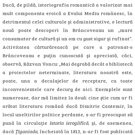
Dacă, de pildă, istoriografia romantică a valorizat mai
mult componenta eroică a Evului Mediu românesc, în
detrimentul celei culturale şi administrative, o lectură
nouă poate descoperi în Brâncoveanu un „mare
consumator de cultură şi un om cu gust sigur şi rafinat”.
Activitatea cărturărească pe care a patronat-o
Brâncoveanu e puţin cunoscută şi apreciată, căci,
observă, Răzvan Voncu: „Mai degrabă decât o bibliotecă
a proiectelor neterminate, literatura noastră este,
poate, una a decalajelor de receptare, cu toate
inconvenientele care decurg de aici. Exemplele sunt
numeroase, dar mă limitez la două: cine ştie cum ar fi
arătat literatura română dacă Dimitrie Cantemir, în
locul uneltirilor politice perdante, s-ar fi preocupat să
pună în circulaţie
Istoria ieroglifică
, şi, de asemenea,
dacă
Ţiganiada
, încheiată în 1812, n-ar fi fost publicată