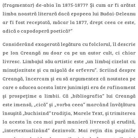
(fragmentar) de-abia în 1875-1877? Şi cum ar fi arătat
limba noastră literară dacă epopeea lui Budai-Deleanu
ar fi fost receptată, măcar la 1877, drept ceea ce este,
adică o capodoperă poetică?”
Considerând exagerată legătura cu folclorul, îl descrie
pe Ion Creangă nu doar ca pe un autor cult, ci chiar
livresc. Limbajul său artistic este „un limbaj cizelat cu
minuţiozitate şi cu migală de orfevru”. Scriind despre
Creangă, încercam şi eu să argumentez că noutatea pe
care o aducea acesta între junimişti era de rafinament
şi prospeţime a limbii. Că „bibliografia” lui Creangă
este imensă, „cică” şi „vorba ceea” marcând învăţătura
însuşită „buchisind” tradiţia, Marele Text, şi trimiterea
la acesta în cea mai pură manieră livrescă şi erudită,
„intertextualizând” dezinvolt. Mai reţin din paginile