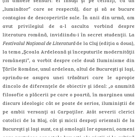
(în ambele sensuri: el însuşi şi pe ceilalţi, ca un
„luminător” care se respectă), dar şi să se bucure
contagios de descoperirile sale. În anii din urmă, am
avut privilegiul de a-l asculta vorbind despre
literatura română, invidiindu-i în secret studenţii. La
Festivalul Naţional de Literatură
de la Cluj (ediţia a doua),
la tema „Şcoala Ardeleană şi începuturile modernităţii
româneşti”, a vorbit despre cele două Iluminisme din
Ţările Române, unul ardelean, altul de Bucureşti şi Iaşi,
oprindu-se asupra unei trăsături care le apropie
dincolo de diferenţele de obiectiv şi ideal: „o anumită
filosofie a plăcerii pe care o poartă, în marginea unui
discurs ideologic cât se poate de serios, iluminiştii de
pe ambii versanţi ai Carpaţilor. Atât severii clerici
catolici de la Blaj, cât şi micii despoţi orientali de la
Bucureşti şi Iaşi sunt, ca şi omologii lor apuseni, oameni