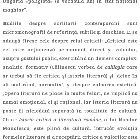
Ungaria «poliglotă» (e vocabula lui) în stat naţional
maghiar”.
Studiile despre scriitorii contemporani sunt
micromonografii de referinţă, subtile şi deschise. Li se
adaugă firesc cele despre rolul criticii: „Criticul este
cel care acţionează permanent, direct şi voluntar,
asupra gustului public, exercitând un demers complex:
analitic, formativ (Călinescu vorbea de
calilogia
care
ar trebui să fie critica şi istoria literară) şi, deloc în
ultimul rând, normativ”, şi despre valoarea estetică:
„Opera literară ne place în multe feluri, ne implică nu
numai emoţional, ci şi raţional, iar istoria literară nu
poate fi niciodată separată în totalitate de cultură.
Chiar
Istoria critică a literaturii române
, a lui Nicolae
Manolescu, este plină de cultură, întrucât evoluţia
formelor literare şi a receptării critice a valorilor este