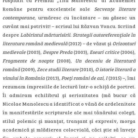
răsplătit cu Premiul „Titu Maiorescu” al Academiei
Române pentru excelentele sale
Secvenţe literare
contemporane
, urmăresc cu încântare – nu găsesc un
cuvânt mai potrivit! – scrisul lui Răzvan Voncu. Scriind
despre
Labirintul mărturisirii. Strategii autoreferenţiale în
literatura română medievală
(2012) – de văzut şi
Orizonturi
medievale
(2003),
Despre Preda
(2003),
Eseuri critice
(2006),
Fragmente de noapte
(2008),
Un deceniu de literatură
română
(2009),
Zece studii literare
(2010),
O istorie literară a
vinului în România
(2013),
Poeţi români de azi, I
(2015) –, îmi
rezumam impresiile de lectură într-o schiţă de portret.
Îi admiram echilibrul şi seriozitatea (mă bucur că
Nicolae Manolescu a identificat o vână de ardelenitate
în manifestările scripturale ale mai tânărului coleg!),
stilul polemic şi nuanţat, tranşant şi expresiv, morga
academică şi mlădierea colocvială, căci ştie să înveţe