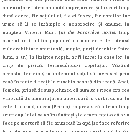
amenințase într-o anumită împrejurare, și la scurt timp
după aceea, fie soțului ei, fie ei înseși, fie copiilor lor
urma să li se întâmple o nenorocire. Și anume, în
noaptea Vinerii Mari [
in die Parascève noctis
; timp
asociat în tradiția populară cu momente de intensă
vulnerabilitate spirituală, magie, porți deschise între
lumi, n. tr.], în liniștea nopții, ar fi intrat în casa lor, în
chip de pisică, fermecându-i copilașul. Văzând
aceasta, femeia și-a îndemnat soțul să lovească prin
casă în toate direcțiile cu sabia scoasă din teacă. Apoi,
femeia, prinsă de suspiciunea că numita Prisca era cea
vinovată de amenințarea anterioară, a vorbit cu ea. În
cele din urmă, aceea (Prisca) i-a prezis că într-un timp
scurt copilul ei se va însănătoși și a amenințat-o că o va
face pe martoră să fie aruncată în apă [se face referire
la proba apei, procedeu prin care era verificată dacă o