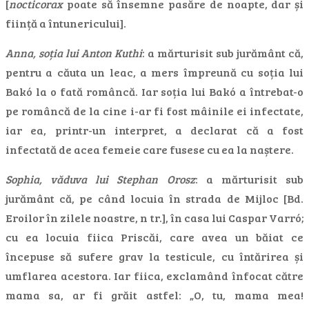
[
nocticorax
poate să însemne pasăre de noapte, dar și
ființă a întunericului].
Anna, soția lui Anton Kuthi
: a mărturisit sub jurământ că,
pentru a căuta un leac, a mers împreună cu soția lui
Bakó la o fată româncă. Iar soția lui Bakó a întrebat-o
pe româncă de la cine i-ar fi fost mâinile ei infectate,
iar ea, printr-un interpret, a declarat că a fost
infectată de acea femeie care fusese cu ea la naștere.
Sophia, văduva lui Stephan Orosz
: a mărturisit sub
jurământ că, pe când locuia în strada de Mijloc [Bd.
Eroilor în zilele noastre, n tr.], în casa lui Caspar Varró;
cu ea locuia fiica Priscăi, care avea un băiat ce
începuse să sufere grav la testicule, cu întărirea și
umflarea acestora. Iar fiica, exclamând înfocat către
mama sa, ar fi grăit astfel: „O, tu, mama mea!