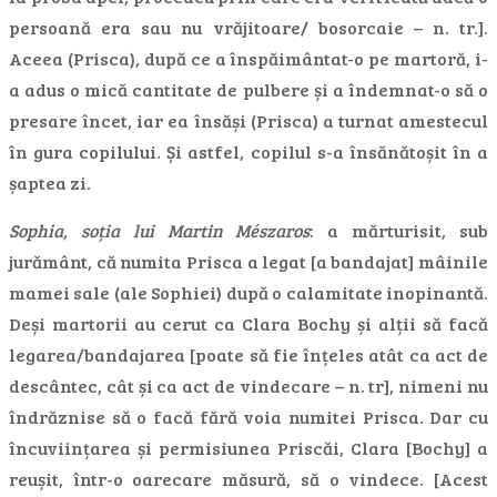
persoană era sau nu vrăjitoare/ bosorcaie – n. tr.].
Aceea (Prisca), după ce a înspăimântat-o pe martoră, i-
a adus o mică cantitate de pulbere și a îndemnat-o să o
presare încet, iar ea însăși (Prisca) a turnat amestecul
în gura copilului. Și astfel, copilul s-a însănătoșit în a
șaptea zi.
Sophia, soția lui Martin Mészaros
: a mărturisit, sub
jurământ, că numita Prisca a legat [a bandajat] mâinile
mamei sale (ale Sophiei) după o calamitate inopinantă.
Deși martorii au cerut ca Clara Bochy și alții să facă
legarea/bandajarea [poate să fie înțeles atât ca act de
descântec, cât și ca act de vindecare – n. tr], nimeni nu
îndrăznise să o facă fără voia numitei Prisca. Dar cu
încuviințarea și permisiunea Priscăi, Clara [Bochy] a
reușit, într-o oarecare măsură, să o vindece. [Acest