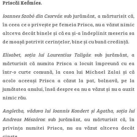
Priscăi Keőmíes.
Ioannes Szabó din Csorvás
: sub jurământ, a mărturisit că,
în ceea ce o privește pe femeia Prisca, nu a văzut nimic
altceva decât binele și că ea și-a îndeplinit meseria sa
de moașă potrivit cerințelor, bine și cu bună credință.
Elisabet, soția lui Laurentius Taligás
: sub jurământ, a
mărturisit că numita Prisca a locuit împreună cu ea
într-o curte comună, la casa lui Michael Zalai și că
acolo aceeași Prisca a căzut la pat, bolnavă, pe la
jumătatea anului, însă despre ea nu a văzut și nu a auzit
nimic rău.
Angletha, văduva lui Ioannis Kondert și Agatha, soția lui
Andreas Mészáros
: sub jurământ, au mărturisit că, în
privința numitei Prisca, nu au văzut altceva decât
cinste.