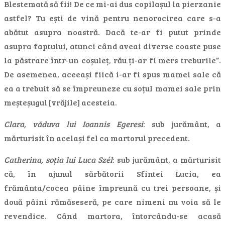
Blestemată să fii! De ce mi-ai dus copilașul la pierzanie
astfel? Tu ești de vină pentru nenorocirea care s-a
abătut asupra noastră. Dacă te-ar fi putut prinde
asupra faptului, atunci când aveai diverse coaste puse
la păstrare într-un coșuleț, rău ți-ar fi mers treburile”.
De asemenea, aceeași fiică i-ar fi spus mamei sale că
ea a trebuit să se împreuneze cu soțul mamei sale prin
meșteșugul [vrăjile] acesteia.
Clara, văduva lui Ioannis Egeresi
: sub jurământ, a
mărturisit în același fel ca martorul precedent.
Catherina, soția lui Luca Szél
: sub jurământ, a mărturisit
că, în ajunul sărbătorii Sfintei Lucia, ea
frământa/cocea pâine împreună cu trei persoane, și
două pâini rămăseseră, pe care nimeni nu voia să le
revendice. Când martora, întorcându-se acasă