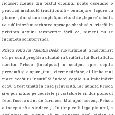
ligasset manus din textul original poate desemna o
practică medicală tradițională – bandajare, legare cu
plante –, dar și una magică, un ritual de „legare” a bolii.
Se subliniază autoritatea aproape absolută a Priscăi în
privința actului terapeutic: fără ea, nimeni nu se
încumeta să intervină].
Prisca, soția lui Valentin Deák
: sub jurământ, a mărturisit
că, pe când pregătea aluatul în brutăria lui Barth Sala,
numita Prisca [inculpata] a scuipat spre copila
prezentă și a spus: „Ptui, vierme târâtor, ai limba mai
mare decât tu însuți!” Și îndată, copila s-a îmbolnăvit
grav, a fost ținută în casă și învelită, iar numita Prisca
și-a pus mâna pe coastele și vertebrele ei, dar piciorul
fetei fusese atins de farmece. Mai apoi, aceeași Prisca
a început să o vindece și, în timp ce îi lega piciorul, a
exclamat cu suspin că nu atinsese acel picior cu