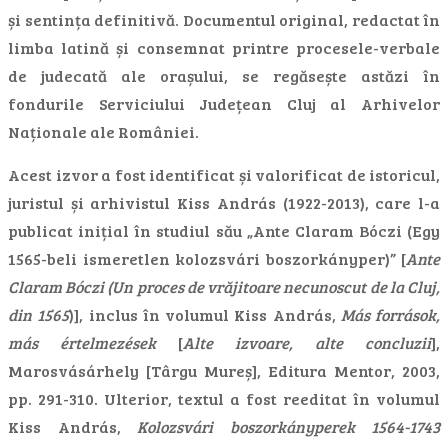
și sentința definitivă. Documentul original, redactat în
limba latină și consemnat printre procesele-verbale
de judecată ale orașului, se regăsește astăzi în
fondurile Serviciului Județean Cluj al Arhivelor
Naționale ale României.
Acest izvor a fost identificat și valorificat de istoricul,
juristul și arhivistul Kiss András (1922-2013), care l-a
publicat inițial în studiul său „Ante Claram Bóczi (Egy
1565-beli ismeretlen kolozsvári boszorkányper)” [
Ante
Claram Bóczi (Un proces de vrăjitoare necunoscut de la Cluj,
din 1565
)], inclus în volumul Kiss András,
Más források,
más értelmezések
[
Alte izvoare, alte concluzii
],
Marosvásárhely [Târgu Mureș], Editura Mentor, 2003,
pp. 291-310. Ulterior, textul a fost reeditat în volumul
Kiss András,
Kolozsvári boszorkányperek 1564-1743