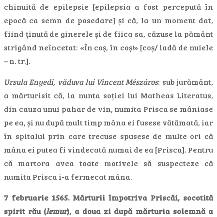
chinuită de epilepsie [epilepsia a fost percepută în
epocă ca semn de posedare] și că, la un moment dat,
fiind ținută de ginerele și de fiica sa, căzuse la pământ
strigând neîncetat: «În coș, în coș!» [coș/ ladă de nuiele
– n. tr.].
Ursula Enyedi, văduva lui Vincent Mészáros
: sub jurământ,
a mărturisit că, la nunta soției lui Matheas Literatus,
din cauza unui pahar de vin, numita Prisca se mâniase
pe ea, și nu după mult timp mâna ei fusese vătămată, iar
în spitalul prin care trecuse spusese de multe ori că
mâna ei putea fi vindecată numai de ea [Prisca]. Pentru
că martora avea toate motivele să suspecteze că
numita Prisca i-a fermecat mâna.
7 februarie 1565. Mărturii împotriva Priscăi, socotită
spirit rău (
lemur
), a doua zi după mărturia solemnă a