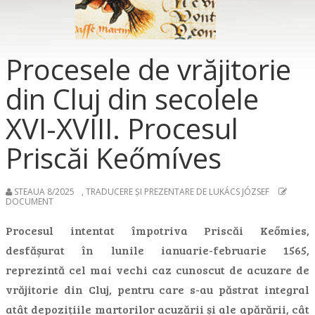
Procesele de vrăjitorie
din Cluj din secolele
XVI-XVIII. Procesul
Priscăi Keőmíves
STEAUA 8/2025
,
TRADUCERE ȘI PREZENTARE DE LUKÁCS JÓZSEF
DOCUMENT
Procesul intentat împotriva Priscăi Keőmies,
desfășurat în lunile ianuarie-februarie 1565,
reprezintă cel mai vechi caz cunoscut de acuzare de
vrăjitorie din Cluj, pentru care s-au păstrat integral
atât depozițiile martorilor acuzării și ale apărării, cât