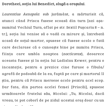
Dorotheei, soția lui Benedict, slugă a orașului
.
Laurentius Aenopola
: sub jurământ, a mărturisit că,
atunci când Prisca fusese scoasă din turn [azi așa-
numitul Vechiul Turn, aflat pe str. Sextil Pușcariu 8 – n.
tr.], soția lui venise să o vadă cu mirare și, întrebată
acasă de soțul-martor, spusese că fusese acolo o fată
care declarase că o cunoaște bine pe numita Prisca,
ființa care umbla noaptea (
nocticorax
), deoarece
aceasta fusese și la soția lui Ladislau Kewer, pentru o
incantație, pentru a prezice cine furase o fibula/
agrafă de podoabă de la ea, faptă pe care și martorul îl
știa, pentru că Prisca mersese acolo pentru acel scop.
Dar fata, din partea acelei femei [Priscăi], spusese
următoarele fratelui său, Nicolai: „Tu, Nicolai, dacă
vreau, te pot coborî de pe zidul acestui oraș doar cu un