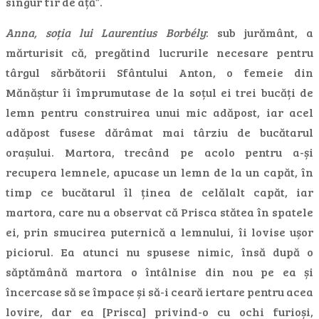
singur fir de ață”.
Anna, soția lui Laurentius Borbély
: sub jurământ, a
mărturisit că, pregătind lucrurile necesare pentru
târgul sărbătorii Sfântului Anton, o femeie din
Mănăștur îi împrumutase de la soțul ei trei bucăți de
lemn pentru construirea unui mic adăpost, iar acel
adăpost fusese dărâmat mai târziu de bucătarul
orașului. Martora, trecând pe acolo pentru a-și
recupera lemnele, apucase un lemn de la un capăt, în
timp ce bucătarul îl ținea de celălalt capăt, iar
martora, care nu a observat că Prisca stătea în spatele
ei, prin smucirea puternică a lemnului, îi lovise ușor
piciorul. Ea atunci nu spusese nimic, însă după o
săptămână martora o întâlnise din nou pe ea și
încercase să se împace și să-i ceară iertare pentru acea
lovire, dar ea [Prisca] privind-o cu ochi furioși,