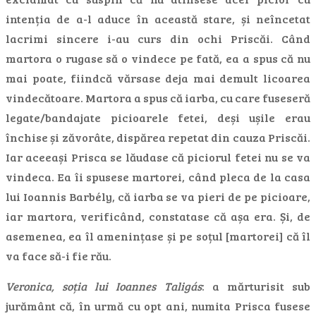
intenția de a-l aduce în această stare, și neîncetat
lacrimi sincere i-au curs din ochi Priscăi. Când
martora o rugase să o vindece pe fată, ea a spus că nu
mai poate, fiindcă vărsase deja mai demult licoarea
vindecătoare. Martora a spus că iarba, cu care fuseseră
legate/bandajate picioarele fetei, deși ușile erau
închise și zăvorâte, dispărea repetat din cauza Priscăi.
Iar aceeași Prisca se lăudase că piciorul fetei nu se va
vindeca. Ea îi spusese martorei, când pleca de la casa
lui Ioannis Barbély, că iarba se va pieri de pe picioare,
iar martora, verificând, constatase că așa era. Și, de
asemenea, ea îl amenințase și pe soțul [martorei] că îl
va face să-i fie rău.
Veronica, soția lui Ioannes Taligás
: a mărturisit sub
jurământ că, în urmă cu opt ani, numita Prisca fusese