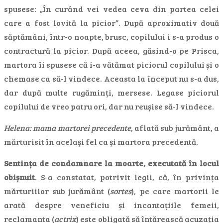
spusese: „În curând vei vedea ceva din partea celei
care a fost lovită la picior”. După aproximativ două
săptămâni, într-o noapte, brusc, copilului i s-a produs o
contractură la picior. După aceea, găsind-o pe Prisca,
martora îi spusese că i-a vătămat piciorul copilului și o
chemase ca să-l vindece. Aceasta la început nu s-a dus,
dar după multe rugăminți, mersese. Legase piciorul
copilului de vreo patru ori, dar nu reușise să-l vindece.
Helena: mama martorei precedente
, aflată sub jurământ, a
mărturisit în același fel ca și martora precedentă.
Sentința de condamnare la moarte, executată în locul
obișnuit
. S-a constatat, potrivit legii, că, în privința
mărturiilor sub jurământ (
sortes
), pe care martorii le
arată despre veneficiu și incantațiile femeii,
reclamanta (
actrix
) este obligată să întărească acuzația