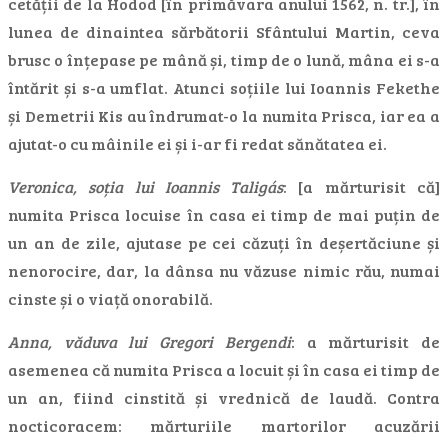
cetății de la Hodod [în primăvara anului 1562, n. tr.], în
lunea de dinaintea sărbătorii Sfântului Martin, ceva
brusc o înțepase pe mână și, timp de o lună, mâna ei s-a
întărit și s-a umflat. Atunci soțiile lui Ioannis Fekethe
și Demetrii Kis au îndrumat-o la numita Prisca, iar ea a
ajutat-o cu mâinile ei și i-ar fi redat sănătatea ei.
Veronica, soția lui Ioannis Taligás
: [a mărturisit că]
numita Prisca locuise în casa ei timp de mai puțin de
un an de zile, ajutase pe cei căzuți în deșertăciune și
nenorocire, dar, la dânsa nu văzuse nimic rău, numai
cinste și o viață onorabilă.
Anna, văduva lui Gregori Bergendi
: a mărturisit de
asemenea că numita Prisca a locuit și în casa ei timp de
un an, fiind cinstită și vrednică de laudă. Contra
nocticoracem: mărturiile martorilor acuzării