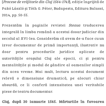
[
Procese de vrăjitorie din Cluj 1564-1743
], ediție îngrijită de
Pakó László și Tóth G. Péter, Budapesta, Editura Balassi,
2014, pp. 50-55.
Prezentăm în paginile revistei
Steaua
traducerea
integrală în limba română a acestui dosar judiciar din
secolul al XVI-lea. Considerăm că avem de-a face cu un
izvor documentar de primă importanță, ilustrativ nu
doar pentru procedurile juridice aplicate de
autoritățile orașului Cluj ale epocii, ci și pentru
mentalitățile și modul de gândire al oamenilor simpli
din acea vreme. Mai mult, lectura acestui document
relevă o dimensiune dramatică, pe alocuri chiar
absurdă, ce îi conferă intensitatea unei veritabile
piese de teatru documentar.
Cluj, după 20 ianuarie 1565. Mărturiile în favoarea