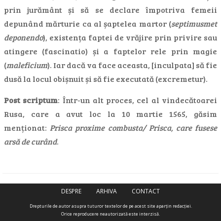
prin jurământ și să se declare împotriva femeii
depunând mărturie ca al șaptelea martor (
septimusmet
deponendo
), existența faptei de vrăjire prin privire sau
atingere (fascinatio) și a faptelor rele prin magie
(
maleficium
). Iar dacă va face aceasta, [inculpata] să fie
dusă la locul obișnuit și să fie executată (excremetur).
Post scriptum
: Într-un alt proces, cel al vindecătoarei
Rusa, care a avut loc la 10 martie 1565, găsim
menționat:
Prisca proxime combusta/ Prisca, care fusese
arsă de curând
.
DESPRE
ARHIVA
CONTACT
Drepturile de autor asupra tuturor textelor de pe acest site aparţin redacţiei.
Orice reproducere neautorizată este interzisă.