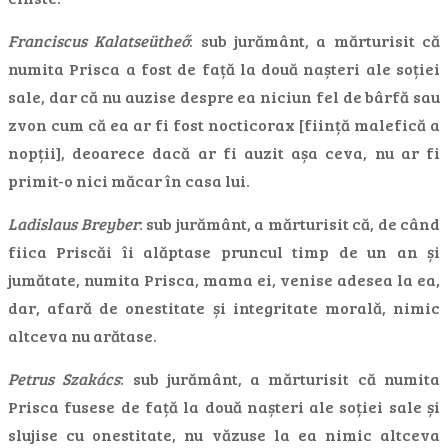
Franciscus Kalatseütheő
: sub jurământ, a mărturisit că
numita Prisca a fost de față la două nașteri ale soției
sale, dar că nu auzise despre ea niciun fel de bârfă sau
zvon cum că ea ar fi fost nocticorax [ființă malefică a
nopții], deoarece dacă ar fi auzit așa ceva, nu ar fi
primit-o nici măcar în casa lui.
Ladislaus Breyber
: sub jurământ, a mărturisit că, de când
fiica Priscăi îi alăptase pruncul timp de un an și
jumătate, numita Prisca, mama ei, venise adesea la ea,
dar, afară de onestitate și integritate morală, nimic
altceva nu arătase.
Petrus Szakács
: sub jurământ, a mărturisit că numita
Prisca fusese de față la două nașteri ale soției sale și
slujise cu onestitate, nu văzuse la ea nimic altceva