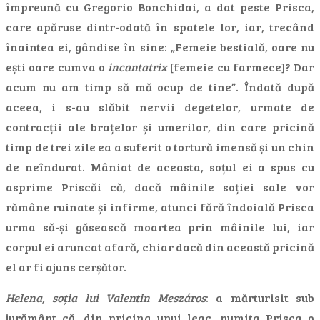
împreună cu Gregorio Bonchidai, a dat peste Prisca,
care apăruse dintr-odată în spatele lor, iar, trecând
înaintea ei, gândise în sine: „Femeie bestială, oare nu
ești oare cumva o
incantatrix
[femeie cu farmece]? Dar
acum nu am timp să mă ocup de tine”. Îndată după
aceea, i s-au slăbit nervii degetelor, urmate de
contracții ale brațelor și umerilor, din care pricină
timp de trei zile ea a suferit o tortură imensă și un chin
de neîndurat. Mâniat de aceasta, soțul ei a spus cu
asprime Priscăi că, dacă mâinile soției sale vor
rămâne ruinate și infirme, atunci fără îndoială Prisca
urma să-și găsească moartea prin mâinile lui, iar
corpul ei aruncat afară, chiar dacă din această pricină
el ar fi ajuns cerșător.
Helena, soția lui Valentin Meszáros
: a mărturisit sub
jurământ că, din pricina unui leac, numita Prisca o