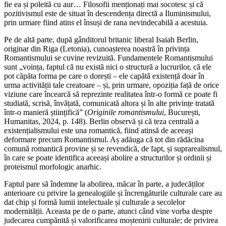
fie ea și poleită cu aur… Filosofii menționați mai socotesc și că
pozitivismul este de situat în descendența directă a Iluminismului,
prin urmare fiind atins el însuși de rana nevindecabilă a acestuia.
Pe de altă parte, după gânditorul britanic liberal Isaiah Berlin,
originar din Riga (Letonia), cunoașterea noastră în privința
Romantismului se cuvine revizuită. Fundamentele Romantismului
sunt „voința, faptul că nu există nici o structură a lucrurilor, că ele
pot căpăta forma pe care o dorești – ele capătă existență doar în
urma activității tale creatoare – și, prin urmare, opoziția față de orice
viziune care încearcă să reprezinte realitatea într-o formă ce poate fi
studiată, scrisă, învățată, comunicată altora și în alte privințe tratată
într-o manieră științifică” (
Originile romantismului
, București,
Humanitas, 2024, p. 148). Berlin observă și că teza centrală a
existențialismului este una romantică, fiind atinsă de aceeași
deformare precum Romantismul. Aș adăuga că tot din rădăcina
comună romantică provine și se revendică, de fapt, și suprarealismul,
în care se poate identifica aceeași abolire a structurilor și ordinii și
proteismul morfologic anarhic.
Faptul pare să îndemne la abolirea, măcar în parte, a judecăților
anterioare cu privire la genealogiile și încrengăturile culturale care au
dat chip și formă lumii intelectuale și culturale a secolelor
modernității. Aceasta pe de o parte, atunci când vine vorba despre
judecarea cumpănită și valorificarea moștenirii culturale; de privirea