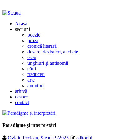
Acasă
secțiuni
poezie
proză
cronică literară
dosare, dezbateri, anchete
eseu
unghiuri și antinomii
cărți
traduceri
arte
anunțuri
arhivă
despre
contact
Paradigme și interpretări
Ovidiu Pecican
,
Steaua 9/2025
editorial