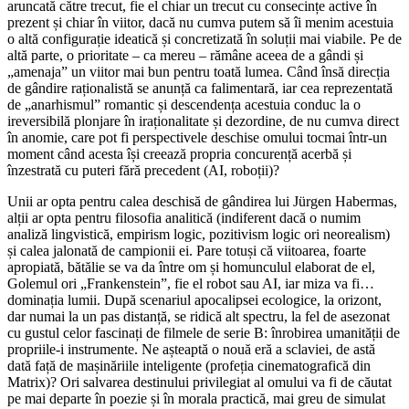
aruncată către trecut, fie el chiar un trecut cu consecințe active în
prezent și chiar în viitor, dacă nu cumva putem să îi menim acestuia
o altă configurație ideatică și concretizată în soluții mai viabile. Pe de
altă parte, o prioritate – ca mereu – rămâne aceea de a gândi și
„amenaja” un viitor mai bun pentru toată lumea. Când însă direcția
de gândire raționalistă se anunță ca falimentară, iar cea reprezentată
de „anarhismul” romantic și descendența acestuia conduc la o
ireversibilă plonjare în iraționalitate și dezordine, de nu cumva direct
în anomie, care pot fi perspectivele deschise omului tocmai într-un
moment când acesta își creează propria concurență acerbă și
înzestrată cu puteri fără precedent (AI, roboții)?
Unii ar opta pentru calea deschisă de gândirea lui Jürgen Habermas,
alții ar opta pentru filosofia analitică (indiferent dacă o numim
analiză lingvistică, empirism logic, pozitivism logic ori neorealism)
și calea jalonată de campionii ei. Pare totuși că viitoarea, foarte
apropiată, bătălie se va da între om și homunculul elaborat de el,
Golemul ori „Frankenstein”, fie el robot sau AI, iar miza va fi…
dominația lumii. După scenariul apocalipsei ecologice, la orizont,
dar numai la un pas distanță, se ridică alt spectru, la fel de asezonat
cu gustul celor fascinați de filmele de serie B: înrobirea umanității de
propriile-i instrumente. Ne așteaptă o nouă eră a sclaviei, de astă
dată față de mașinăriile inteligente (profeția cinematografică din
Matrix)? Ori salvarea destinului privilegiat al omului va fi de căutat
pe mai departe în poezie și în morala practică, mai greu de simulat