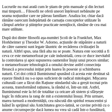
Lucrurile nu mai arată cum le știam de prin manuale și din lecturi
mai timpurii… Filosofii ne oferă uneori înțelesuri nebănuite pe
seama noțiunilor care ne păreau familiare. Analiza lor, chiar dacă
rămâne oarecum îndepărtată de carnația conceptelor utilizate în
câmpul artelor și științelor practicate nemijlocit, rămâne de cea mai
mare utilitate.
După doi dintre filosofii așa-numitei Școli de la Frankfurt, Max
Horkheimer și Theodor W. Adorno, acțiunile de stăpânire a naturii
de către oameni sunt legate lăuntric de recăderea civilizației în
natură. Altfel spus, una fără alta nu se poate. Natura este socotită a fi
ceva ce este metamorfozat pe cale industrială, ceea ce duce inevitabil
la controlarea și apoi supunerea oamenilor înșiși unui proces similar;
o metamorfozare tehnologică a omului devine astfel consecința
firească a procesului inițiat prin luarea în posesie și schimbarea
naturii. Cei doi critică Iluminismul spunând că acesta este destinat să
eșueze fiindcă nu s-a opus suficient de radical mitologiei. Mișcarea
culturală care a făcut din Rațiune stindardul său a greșit tocmai prin
aceasta, transformând rațiunea, la rândul ei, într-un mit. Astfel,
Iluminismul este la fel de totalitar ca oricare alt sistem și sfârșește
logic în ridicarea la rang de mit a existentului însuși. Prin urmare,
marea turnură a modernității, cea născută din spiritul renascentist și
luând în sprijinul său Antichitatea greco-latină, se cuvine privită cu o
anume circumspecție dacă lumea nu vrea să cadă într-o fundătură,