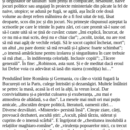
și degustător de taifasuri ­ sunt prinși în complicate, nesăbuite, naive
jocuri politice sau angajați în proiecte ministeriale din păcate la fel de
naive, utopice; se adună pe fugă, se agită, așa încât cele două
volume au drept refren mâhnirea de a fi fost uitat de toți, lăsat
deoparte, scos din joc și din jocuri. Nu primește răspunsul așteptat la
scrisorile pe care le trimite în patru zări, cei care promit să-l sune ori
să-l caute uită să se țină de cuvânt: cutare „îmi explică, încurcat, de
ce nu mi-a mai scris, deși nu e chiar clar”; „ocolit, izolat, nu are rost
să mă mai agăț de vechile relații. Să le socot capitol încheiat, mort”;
un altul „nu pare dornic să mă revadă și-l găsesc foarte schimbat”;
„o imensă amărăciune pentru izolarea și singurătatea în care trebuie
să mă zbat… în indiferența celorlalți. Inclusiv copiii”; „Tăcere
generală”. În fine: „Robinson, asta sunt. Și e de meditat dacă eroul
lui Defoe voia cu adevărat să iasă din starea (condiția) lui…”
Pendulând între România și Germania, cu câte-o vizită fugară la
București ori la Paris, culege întristări și dezamăgiri. Multele întâlniri
se petrec la masă, acasă la el ori la alții, la vreun local. Dar
convivialitatea și-a pierdut culoarea și exuberanța, „nu mai e
atmosfera de altădată, s-a dus”. La mesele mai mult ori mai puțin
amicale, „discutăm despre politică, literatură, oamenii zilei…
Diverse dezvăluiri. «Misterele» persistă însă”. Citește ziare, cărți,
provoacă dezbateri, ascultă știri: „Ascult, până târziu, siderat și
cuprins de o imensă scârbă”. E îngrijorat de „chestiunea insolubilă a
relațiilor maghiaro-române”, de „virulența popoarelor mici, cu trecut