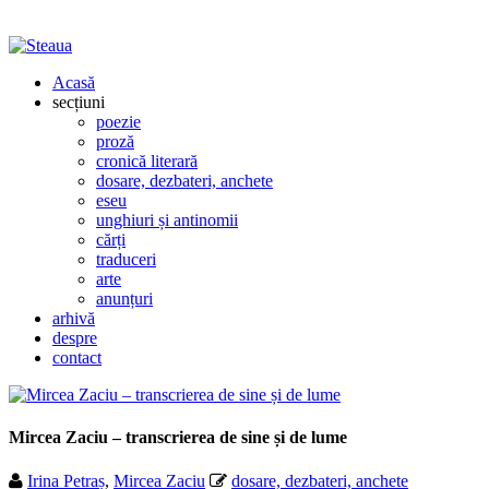
Acasă
secțiuni
poezie
proză
cronică literară
dosare, dezbateri, anchete
eseu
unghiuri și antinomii
cărți
traduceri
arte
anunțuri
arhivă
despre
contact
Mircea Zaciu – transcrierea de sine și de lume
Irina Petraș
,
Mircea Zaciu
dosare, dezbateri, anchete