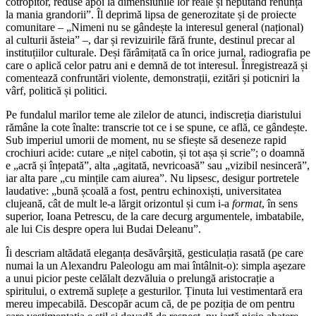
cotropitor, reduse apoi la dimensiunile lor reale și neputând renunța
la mania grandorii”. Îl deprimă lipsa de generozitate și de proiecte
comunitare – „Nimeni nu se gândește la interesul general (național)
al culturii ăsteia” –, dar și revizuirile fără frunte, destinul precar al
instituțiilor culturale. Deși fărâmițată ca în orice jurnal, radiografia pe
care o aplică celor patru ani e demnă de tot interesul. Înregistrează și
comentează confruntări violente, demonstrații, ezitări și poticniri la
vârf, politică și politici.
Pe fundalul marilor teme ale zilelor de atunci, indiscreția diaristului
rămâne la cote înalte: transcrie tot ce i se spune, ce află, ce gândește.
Sub imperiul umorii de moment, nu se sfiește să deseneze rapid
crochiuri acide: cutare „e nițel cabotin, și tot așa și scrie”; o doamnă
e „acră și înțepată”, alta „agitată, nevricoasă” sau „vizibil nesinceră”,
iar alta pare „cu mințile cam aiurea”. Nu lipsesc, desigur portretele
laudative: „bună școală a fost, pentru echinoxiști, universitatea
clujeană, cât de mult le-a lărgit orizontul și cum i-a
format
, în sens
superior, Ioana Petrescu, de la care decurg argumentele, imbatabile,
ale lui Cis despre opera lui Budai Deleanu”.
Îi descriam altădată eleganța desăvârşită, gesticulația rasată (pe care
numai la un Alexandru Paleologu am mai întâlnit-o): simpla aşezare
a unui picior peste celălalt dezvăluia o prelungă aristocrație a
spiritului, o extremă suplețe a gesturilor. Ținuta lui vestimentară era
mereu impecabilă. Descopăr acum că, de pe poziția de om pentru