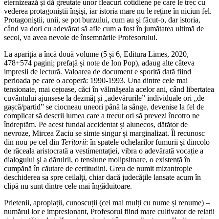
eternizează şi dă greutate unor fleacuri cotidiene pe care le trec cu
vederea protagoniştii înşişi, iar istoria mare nu le reține în niciun fel.
Protagoniştii, unii, se pot burzului, cum au şi făcut-o, dar istoria,
când va dori cu adevărat să afle cum a fost în jumătatea ultimă de
secol, va avea nevoie de însemnările Profesorului.
La apariția a încă două volume (5 și 6, Editura Limes, 2020,
478+574 pagini; prefață și note de Ion Pop), adaug alte câteva
impresii de lectură. Valoarea de document e sporită dată fiind
perioada pe care o acoperă: 1990-1993. Una dintre cele mai
tensionate, mai cețoase, căci în vălmășeala acelor ani, când libertatea
cuvântului ajunsese la dezmăț și „adevărurile” individuale ori „de
gașcă/partid” se ciocneau uneori până la sânge, devenise la fel de
complicat să descrii lumea care a trecut ori să prevezi încotro ne
îndreptăm. Pe acest fundal accidentat și alunecos, dătător de
nevroze, Mircea Zaciu se simte singur și marginalizat. Îl recunosc
din nou pe cel din
Teritorii
: în spatele ochelarilor fumurii şi dincolo
de răceala aristocrată a vestimentației, vibra o adevărată vocație a
dialogului şi a dăruirii, o tensiune molipsitoare, o existență în
cumpănă în căutare de certitudini. Greu de numit mizantropie
deschiderea sa spre ceilalți, chiar dacă judecățile lansate acum în
clipă nu sunt dintre cele mai îngăduitoare.
Prietenii, apropiații, cunoscuții (cei mai mulți cu nume și renume) –
numărul lor e impresionant, Profesorul fiind mare cultivator de relații