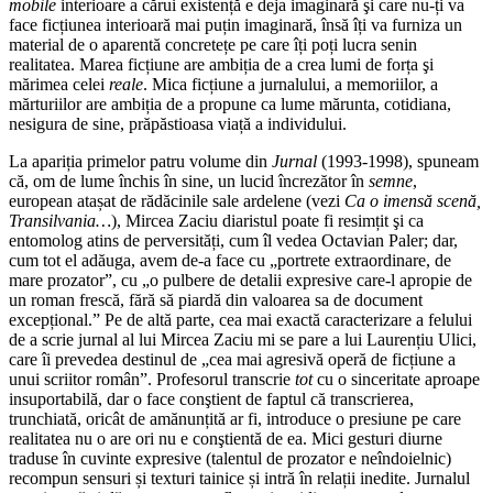
mobile
interioare a cărui existență e deja imaginară şi care nu-ți va
face ficțiunea interioară mai puțin imaginară, însă îți va furniza un
material de o aparentă concretețe pe care îți poți lucra senin
realitatea. Marea ficțiune are ambiția de a crea lumi de forța şi
mărimea celei
reale
. Mica ficțiune a jurnalului, a memoriilor, a
mărturiilor are ambiția de a propune ca lume mărunta, cotidiana,
nesigura de sine, prăpăstioasa viață a individului.
La apariția primelor patru volume din
Jurnal
(1993-1998), spuneam
că, om de lume închis în sine, un lucid încrezător în
semne
,
european atașat de rădăcinile sale ardelene (vezi
Ca o imensă scenă,
Transilvania…
), Mircea Zaciu diaristul poate fi resimțit şi ca
entomolog atins de perversități, cum îl vedea Octavian Paler; dar,
cum tot el adăuga, avem de-a face cu „portrete extraordinare, de
mare prozator”, cu „o pulbere de detalii expresive care-l apropie de
un roman frescă, fără să piardă din valoarea sa de document
excepțional.” Pe de altă parte, cea mai exactă caracterizare a felului
de a scrie jurnal al lui Mircea Zaciu mi se pare a lui Laurențiu Ulici,
care îi prevedea destinul de „cea mai agresivă operă de ficțiune a
unui scriitor român”. Profesorul transcrie
tot
cu o sinceritate aproape
insuportabilă, dar o face conştient de faptul că transcrierea,
trunchiată, oricât de amănunțită ar fi, introduce o presiune pe care
realitatea nu o are ori nu e conştientă de ea. Mici gesturi diurne
traduse în cuvinte expresive (talentul de prozator e neîndoielnic)
recompun sensuri și texturi tainice și intră în relații inedite. Jurnalul