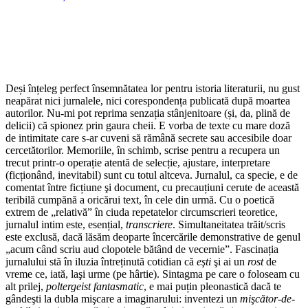
Deși înțeleg perfect însemnătatea lor pentru istoria literaturii, nu gust
neapărat nici jurnalele, nici corespondența publicată după moartea
autorilor. Nu-mi pot reprima senzația stânjenitoare (și, da, plină de
delicii) că spionez prin gaura cheii. E vorba de texte cu mare doză
de intimitate care s-ar cuveni să rămână secrete sau accesibile doar
cercetătorilor. Memoriile, în schimb, scrise pentru a recupera un
trecut printr-o operație atentă de selecție, ajustare, interpretare
(ficționând, inevitabil) sunt cu totul altceva. Jurnalul, ca specie, e de
comentat între ficțiune şi document, cu precauțiuni cerute de această
teribilă cumpănă a oricărui text, în cele din urmă. Cu o poetică
extrem de „relativă” în ciuda repetatelor circumscrieri teoretice,
jurnalul intim este, esențial,
transcriere
. Simultaneitatea trăit/scris
este exclusă, dacă lăsăm deoparte încercările demonstrative de genul
„acum când scriu aud clopotele bătând de vecernie”. Fascinația
jurnalului stă în iluzia întreținută cotidian că
eşti
şi ai un
rost
de
vreme ce, iată, laşi urme (pe hârtie). Sintagma pe care o foloseam cu
alt prilej,
poltergeist fantasmatic
, e mai puțin pleonastică dacă te
gândeşti la dubla mişcare a imaginarului: inventezi un
mişcător-de-