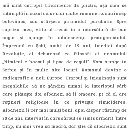
mă simt cotropit finalmente de plictis, aşa cum se
întâmplă în cazul celor mai multe romane ro: sau încep
bolovănos, sau sfârşesc piramidal parabolic. Spre
supriza mea, viitorul-trecut ia o întorsătură de bun
augur şi ajunge în adolescenţa protagonistului.
Împreună cu Şobi, ambii de 19 ani, imediat după
Revoluţie, ei debutează ca filosofi ai neantului:
„Nimicul e haosul şi lipsa de reguli”. Vom ajunge în
Serbia şi în multe alte locuri. Romanul devine o
radiografie a noii Europe. Umroul şi imaginaţia sunt
inegalabile. Să ne gândim numai la interlopul sârb
care plăteşte doi albanezi să îl omoare, pt că el are
reţineri religioase în ce priveşte sinuciderea.
Albanezii îi cer mai mulţi bani, apoi dispar răstimp de
20 de ani, interval în care sârbul se simte urmărit. Între
timp, nu mai vrea să moară, dar ştie că albanezii sunt