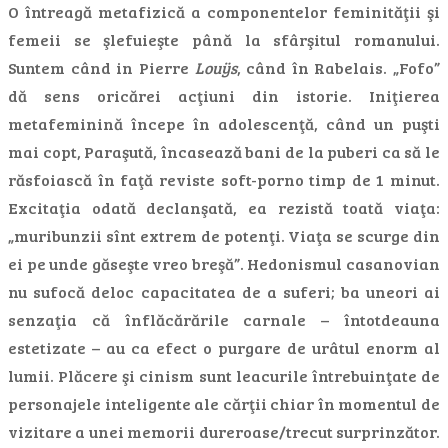
O întreagă metafizică a componentelor feminităţii şi
femeii se şlefuieşte până la sfârşitul romanului.
Suntem când in Pierre
Louÿs
, când în Rabelais. „Fofo”
dă sens oricărei acţiuni din istorie. Iniţierea
metafeminină începe în adolescenţă, când un puşti
mai copt, Paraşută, încasează bani de la puberi ca să le
răsfoiască în faţă reviste soft-porno timp de 1 minut.
Excitaţia odată declanşată, ea rezistă toată viaţa:
„muribunzii sînt extrem de potenţi. Viaţa se scurge din
ei pe unde găseşte vreo breşă”. Hedonismul casanovian
nu sufocă deloc capacitatea de a suferi; ba uneori ai
senzaţia că înflăcărările carnale – întotdeauna
estetizate – au ca efect o purgare de urâtul enorm al
lumii. Plăcere şi cinism sunt leacurile întrebuinţate de
personajele inteligente ale cărţii chiar în momentul de
vizitare a unei memorii dureroase/trecut surprinzător.