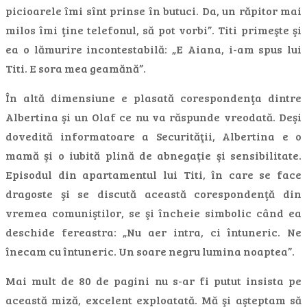
picioarele îmi sînt prinse în butuci. Da, un răpitor mai
milos îmi ţine telefonul, să pot vorbi”. Titi primeşte şi
ea o lămurire incontestabilă: „E Aiana, i-am spus lui
Titi. E sora mea geamănă”.
În altă dimensiune e plasată corespondenţa dintre
Albertina şi un Olaf ce nu va răspunde vreodată. Deşi
dovedită informatoare a Securităţii, Albertina e o
mamă şi o iubită plină de abnegaţie şi sensibilitate.
Episodul din apartamentul lui Titi, în care se face
dragoste şi se discută această corespondenţă din
vremea comuniştilor, se şi încheie simbolic când ea
deschide fereastra: „Nu aer intra, ci întuneric. Ne
înecam cu întuneric. Un soare negru lumina noaptea”.
Mai mult de 80 de pagini nu s-ar fi putut insista pe
această miză, excelent exploatată. Mă şi aşteptam să