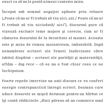
exact ca să nu le poată nimeni contesta miza.
Început sub semnul negaţiei apăsate prin reluare
(„Poate că nu ar fi trebuit să vin aici, azi./ Poate că nu ar
fi trebuit să vin niciodată/ aici”), discursul pare că
vizează exclusiv teme majore şi corecte, cum ar fi
căutarea dosarului de la Securitate al mamei. Aceasta
este şi miza de roman mainstream, imbatabilă. După
nenumărate scrisori ale femeii însărcinate către
iubitul dispărut – scrisori ale purităţii şi maternităţii,
aflăm – duş rece – că ea nu a fost chiar ceea ce ne
închipuiam.
Foarte repede intervine un anti-discurs ce va conferi
energie contrapunctică întregii scrieri. Doamna care
aduce dosarele se mişcă derutant pentru un bărbat ce
îşi caută rădăcinile: „Sînii păreau să nu comunice unul