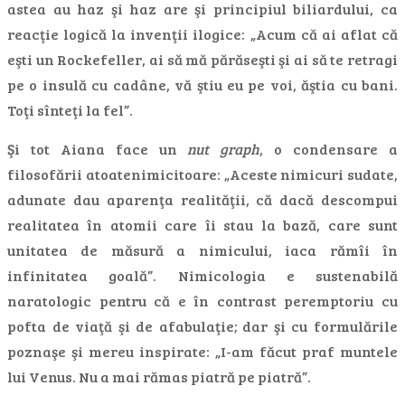
astea au haz şi haz are şi principiul biliardului, ca
reacţie logică la invenţii ilogice: „Acum că ai aflat că
eşti un Rockefeller, ai să mă părăseşti şi ai să te retragi
pe o insulă cu cadâne, vă ştiu eu pe voi, ăştia cu bani.
Toţi sînteţi la fel”.
Şi tot Aiana face un
nut graph
, o condensare a
filosofării atoatenimicitoare: „Aceste nimicuri sudate,
adunate dau aparenţa realităţii, că dacă descompui
realitatea în atomii care îi stau la bază, care sunt
unitatea de măsură a nimicului, iaca rămîi în
infinitatea goală”. Nimicologia e sustenabilă
naratologic pentru că e în contrast peremptoriu cu
pofta de viaţă şi de afabulaţie; dar şi cu formulările
poznaşe şi mereu inspirate: „I-am făcut praf muntele
lui Venus. Nu a mai rămas piatră pe piatră”.