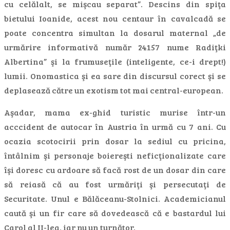
cu celălalt, se mişcau separat”. Descins din spiţa
bietului Ioanide, acest nou centaur în cavalcadă se
poate concentra simultan la dosarul maternal „de
urmărire informativă număr 24157 nume Radiţki
Albertina” şi la frumuseţile (inteligente, ce-i drept!)
lumii. Onomastica şi ea sare din discursul corect şi se
deplasează către un exotism tot mai central-european.
Aşadar, mama ex-ghid turistic murise într-un
acccident de autocar în Austria în urmă cu 7 ani. Cu
ocazia scotocirii prin dosar la sediul cu pricina,
întâlnim şi personaje boiereşti neficţionalizate care
îşi doresc cu ardoare să facă rost de un dosar din care
să reiasă că au fost urmăriţi şi persecutaţi de
Securitate. Unul e Bălăceanu-Stolnici. Academicianul
caută şi un fir care să dovedească că e bastardul lui
Carol al II-lea, iar nu un turnător.