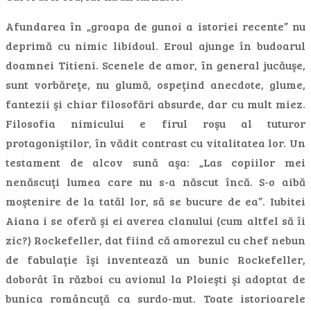
Afundarea în „groapa de gunoi a istoriei recente” nu
deprimă cu nimic libidoul. Eroul ajunge în budoarul
doamnei Titieni. Scenele de amor, în general jucăuşe,
sunt vorbăreţe, nu glumă, ospeţind anecdote, glume,
fantezii şi chiar filosofări absurde, dar cu mult miez.
Filosofia nimicului e firul roşu al tuturor
protagoniştilor, în vădit contrast cu vitalitatea lor. Un
testament de alcov sună aşa: „Las copiilor mei
nenăscuţi lumea care nu s-a născut încă. S-o aibă
moştenire de la tatăl lor, să se bucure de ea”. Iubitei
Aiana i se oferă şi ei averea clanului (cum altfel să îi
zic?) Rockefeller, dat fiind că amorezul cu chef nebun
de fabulaţie îşi inventează un bunic Rockefeller,
doborât în război cu avionul la Ploieşti şi adoptat de
bunica româncuţă ca surdo-mut. Toate istorioarele