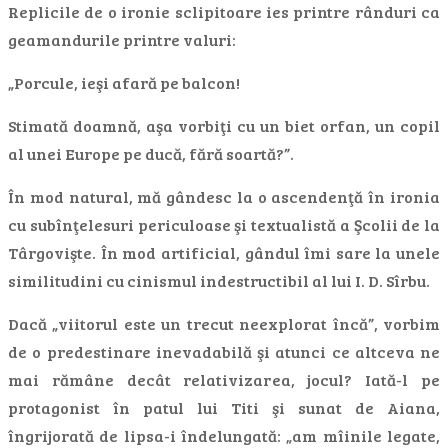
Replicile de o ironie sclipitoare ies printre rânduri ca
geamandurile printre valuri:
„Porcule, ieşi afară pe balcon!
Stimată doamnă, aşa vorbiţi cu un biet orfan, un copil
al unei Europe pe ducă, fără soartă?”.
În mod natural, mă gândesc la o ascendenţă în ironia
cu subînţelesuri periculoase şi textualistă a Şcolii de la
Târgovişte. În mod artificial, gândul îmi sare la unele
similitudini cu cinismul indestructibil al lui I. D. Sîrbu.
Dacă „viitorul este un trecut neexplorat încă”, vorbim
de o predestinare inevadabilă şi atunci ce altceva ne
mai rămâne decât relativizarea, jocul? Iată-l pe
protagonist în patul lui Titi şi sunat de Aiana,
îngrijorată de lipsa-i îndelungată: „am mîinile legate,