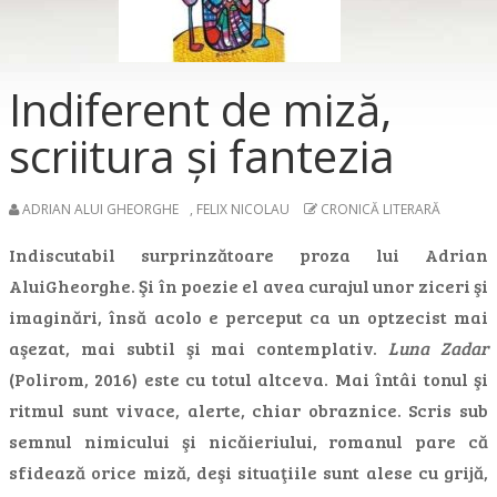
Indiferent de miză,
scriitura şi fantezia
ADRIAN ALUI GHEORGHE
,
FELIX NICOLAU
CRONICĂ LITERARĂ
Indiscutabil surprinzătoare proza lui Adrian
AluiGheorghe. Şi în poezie el avea curajul unor ziceri şi
imaginări, însă acolo e perceput ca un optzecist mai
aşezat, mai subtil şi mai contemplativ.
Luna Zadar
(Polirom, 2016) este cu totul altceva. Mai întâi tonul şi
ritmul sunt vivace, alerte, chiar obraznice. Scris sub
semnul nimicului şi nicăieriului, romanul pare că
sfidează orice miză, deşi situaţiile sunt alese cu grijă,