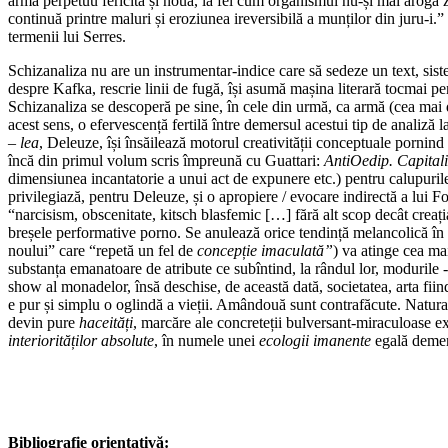
armă perpetuu fericită și nouă, la fel cum organismul nu-și mai arogă zo
continuă printre maluri și eroziunea ireversibilă a munților din juru-i.
termenii lui Serres.
Schizanaliza nu are un instrumentar-indice care să sedeze un text, sist
despre Kafka, rescrie linii de fugă, își asumă mașina literară tocmai pent
Schizanaliza se descoperă pe sine, în cele din urmă, ca armă (cea mai dul
acest sens, o efervescență fertilă între demersul acestui tip de analiză
– lea
, Deleuze, își însăilează motorul creativității conceptuale pornind 
încă din primul volum scris împreună cu Guattari:
AntiOedip. Capitali
dimensiunea incantatorie a unui act de expunere etc.) pentru calupurile 
privilegiază, pentru Deleuze, și o apropiere / evocare indirectă a lui F
“narcisism, obscenitate, kitsch blasfemic […] fără alt scop decât creaț
breșele performative porno. Se anulează orice tendință melancolică în
noului” care “repetă un fel de
concepție imaculată”
) va atinge cea mai
substanța emanatoare de atribute ce subîntind, la rândul lor, modurile -
show al monadelor, însă deschise, de această dată, societatea, arta fii
e pur și simplu o oglindă a vieții. Amândouă sunt contrafăcute. Natur
devin pure
haceități
, marcăre ale concreteții bulversant-miraculoase ex
interiorităților absolute
, în numele unei
ecologii imanente
egală demer
Bibliografie orientativ
ă: