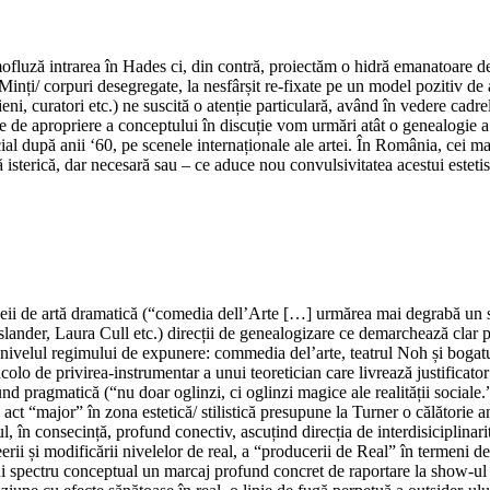
fluză intrarea în Hades ci, din contră, proiectăm o hidră emanatoare de 
inți/ corpuri desegregate, la nesfârșit re-fixate pe un model pozitiv de a
icieni, curatori etc.) ne suscită o atenție particulară, având în vedere cad
e de apropriere a conceptului în discuție vom urmări atât o genealogie a l
ial după anii ‘60, pe scenele internaționale ale artei. În România, cei m
ă isterică, dar necesară sau – ce aduce nou convulsivitatea acestui estet
ideii de artă dramatică (“comedia dell’Arte […] urmărea mai degrabă un s
uslander, Laura Cull etc.) direcții de genealogizare ce demarchează clar 
velul regimului de expunere: commedia del’arte, teatrul Noh și bogatul gr
lo de privirea-instrumentar a unui teoretician care livrează justificator
und pragmatică (“nu doar oglinzi, ci oglinzi magice ale realității sociale.
 act “major” în zona estetică/ stilistică presupune la Turner o călătorie 
l, în consecință, profund conectiv, ascuțind direcția de interdisiciplinar
rii și modificării nivelelor de real, a “producerii de Real” în termeni d
ui spectru conceptual un marcaj profund concret de raportare la show-ul 