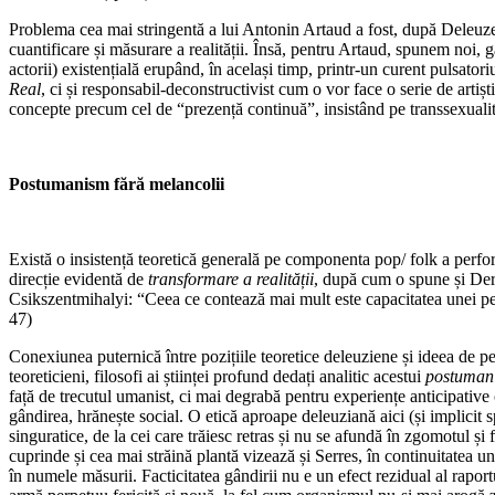
Problema cea mai stringentă a lui Antonin Artaud a fost, după Deleuze, 
cuantificare și măsurare a realității. Însă, pentru Artaud, spunem noi, 
actorii) existențială erupând, în același timp, printr-un curent pulsato
Real
, ci și responsabil-deconstructivist cum o vor face o serie de art
concepte precum cel de “prezență continuă”, insistând pe transsexualita
Postumanism fără melancolii
Există o insistență teoretică generală pe componenta pop/ folk a perform
direcție evidentă de
transformare a realității
, după cum o spune și Derr
Csikszentmihalyi: “Ceea ce contează mai mult este capacitatea unei pe
47)
Conexiunea puternică între pozițiile teoretice deleuziene și ideea de pe
teoreticieni, filosofi ai științei profund dedați analitic acestui
postumani
față de trecutul umanist, ci mai degrabă pentru experiențe anticipative 
gândirea, hrănește social. O etică aproape deleuziană aici (și implicit sp
singuratice, de la cei care trăiesc retras și nu se afundă în zgomotul și
cuprinde și cea mai străină plantă vizează și Serres, în continuitatea 
în numele măsurii. Facticitatea gândirii nu e un efect rezidual al rapor