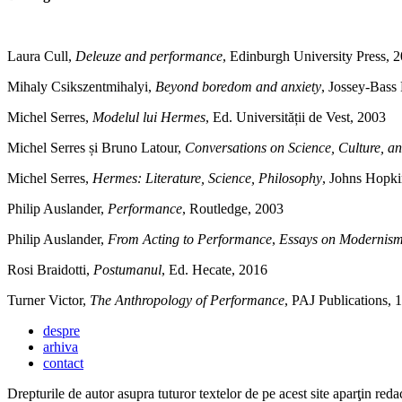
Laura Cull,
Deleuze and performance
, Edinburgh University Press, 
Mihaly Csikszentmihalyi,
Beyond boredom and anxiety
, Jossey-Bass
Michel Serres,
Modelul lui Hermes
, Ed. Universității de Vest, 2003
Michel Serres și Bruno Latour,
Conversations on Science, Culture, a
Michel Serres,
Hermes: Literature, Science, Philosophy
, Johns Hopki
Philip Auslander,
Performance
, Routledge, 2003
Philip Auslander,
From Acting to Performance
,
Essays on Modernism
Rosi Braidotti,
Postumanul
, Ed. Hecate, 2016
Turner Victor,
The Anthropology of Performance
, PAJ Publications, 
despre
arhiva
contact
Drepturile de autor asupra tuturor textelor de pe acest site aparţin redac