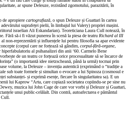
c – e un râu care curge și totuși rămâne stabil în colapsarea sa
gularitate, ar spune Deleuze, rezistând zgomotului, parazitării, în
ip de apropiere
cartografiază
, o spun Deleuze și Guattari în cartea
 adevărului suprafeței pielii, în limbajul lui Valery) propriei mașini.
criitorul israelian Ali Eskandarian). Teoreticiana Laura Cull notează, în
e. Fără să-i fi văzut punerea în scenă la piesa de teatru
Richard al III
al non-reprezentării și influențele lui pentru filosofia sa apar evidente
 concepte (corpul care ne forțează să gândim,
corpul-fără-organe
,
ar hiperfabulatoriu al psihanalizei din anii ‘60. Carmelo Bene
 vorbește de un teatru ce forțează orice procesualitate să se încarce de
dorința” (o importantă idee nietzscheană, până la urmă) tocmai prin
ase volume, la Deleuze – invenția autentică (exprimând o “tradiție a
entale sub toate formele și simultan o evocare a lui Spinoza (cosmosul e
ței substanței- și exprimă esențe, fiecare în singularitatea sa). E un
ermenii lui Kaprow “Arta, care copiază societatea copiindu-se pe sine nu
 Dewey, muzica lui John Cage de care vor vorbi și Deleuze și Guattari,
ectanțele unui public-celălalt. Din contră, autoafectarea e pământul
 Cull.