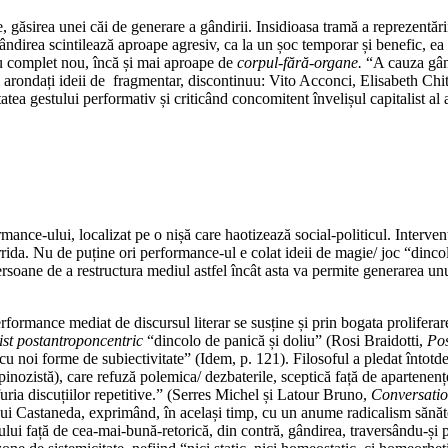
găsirea unei căi de generare a gândirii. Insidioasa tramă a reprezentării 
gândirea scintilează aproape agresiv, ca la un șoc temporar și benefic, e
riu complet nou, încă și mai aproape de
corpul-fără-organe.
“A cauza gând
iști arondați ideii de fragmentar, discontinuu: Vito Acconci, Elisabeth 
tea gestului performativ și criticând concomitent învelișul capitalist a
ance-ului, localizat pe o nișă care haotizează social-politicul. Intervenț
ida. Nu de puține ori performance-ul e colat ideii de magie/ joc “dincol
rsoane de a restructura mediul astfel încât asta va permite generarea u
rformance mediat de discursul literar se susține și prin bogata proliferar
st postantroponcentric
“dincolo de panică și doliu” (Rosi Braidotti,
Po
cu noi forme de subiectivitate” (Idem, p. 121). Filosoful a pledat întotde
inozistă), care refuză polemica/ dezbaterile, sceptică față de apartenențe 
 furia discuțiilor repetitive.” (Serres Michel și Latour Bruno,
Conversatio
unui Castaneda, exprimând, în același timp, cu un anume radicalism sănăto
tului față de cea-mai-bună-retorică, din contră, gândirea, traversându-și 