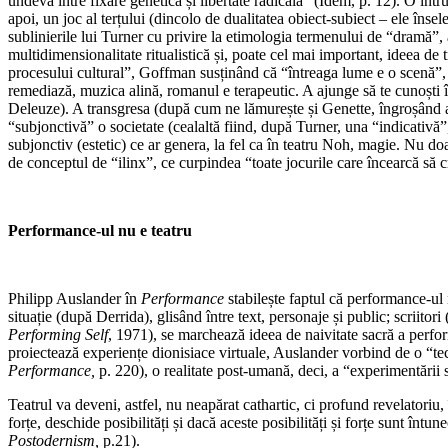
undeva între fixare genetică și libertate radicală” (Idem, p. 12). O intr
apoi, un joc al terțului (dincolo de dualitatea obiect-subiect – ele însele 
sublinierile lui Turner cu privire la etimologia termenului de “dramă”,
multidimensionalitate ritualistică și, poate cel mai important, ideea de 
procesului cultural”, Goffman susținând că “întreaga lume e o scenă”,
remediază, muzica alină, romanul e terapeutic. A ajunge să te cunoști î
Deleuze). A transgresa (după cum ne lămurește și Genette, îngroșând al
“subjonctivă” o societate (cealaltă fiind, după Turner, una “indicativ
subjonctiv (estetic) ce ar genera, la fel ca în teatru Noh, magie. Nu do
de conceptul de “ilinx”, ce curpindea “toate jocurile care încearcă să 
Performance-ul nu e teatru
Philipp Auslander în
Performance
stabilește faptul că performance-ul n
situație (după Derrida), glisând între text, personaje și public; scriit
Performing Self
, 1971), se marchează ideea de naivitate sacră a perfor
proiectează experiențe dionisiace virtuale, Auslander vorbind de o “tech
Performance,
p. 220), o realitate post-umană, deci, a “experimentării 
Teatrul va deveni, astfel, nu neapărat cathartic, ci profund revelatori
forțe, deschide posibilități și dacă aceste posibilități și forțe sunt întun
Postodernism,
p.21).