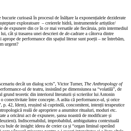
bucurie curioasă în procesul de înălțare la exponențialele deziderate
șteptare exploratoare – creierele hidră, instrumentele artiștilor/
rele de expunere din ce în ce mai versatile ale fiecăruia, prin intermediul
ui, cât și trasarea unei descrieri de
de
-cadrare a câtorva dintre
ai aprope de performance din spațiul literar sunt poeții – ne întrebăm,
ism urgent?
cenariu decât un dialog scris”, Victor Turner,
The Anthropology of
performance-ul de teatru, insistând pe dimensiunea sa “volatilă”, de
und teoretic din interiorul literaturii și scrierilor lui Antonin
 o conectivitate între concepte. A arăta că performance-ul, și orice
”, p. 42, Idem), reușind să cuprindă, concomitent, intenții terapeutice
antropologică reală de apropriere a anumitor ritualuri, moduri etc.
itate a oricărui act de expunere, șansa noastră de modificare și
eleuzieni). Indiscernabilul, improbabilul, ambiguitatea contextuală
cu bule de insight: ideea de creier ca și “organ liminal operând