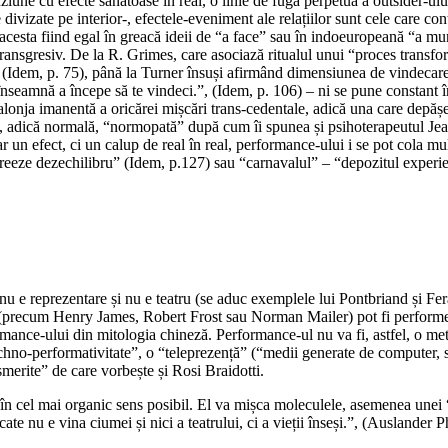
uziune cu efecte sănătoase în real, o linie de fugă perpetuă a outsider-ului
divizate pe interior-, efectele-eveniment ale relațiilor sunt cele care contro
 acesta fiind egal în greacă ideii de “a face” sau în indoeuropeană “a mu
transgresiv. De la R. Grimes, care asociază ritualul unui “proces transform
 (Idem, p. 75), până la Turner însuși afirmând dimensiunea de vindecar
nseamnă a începe să te vindeci.”, (Idem, p. 106) – ni se pune constant în
onja imanentă a oricărei mișcări trans-cedentale, adică una care depășeș
ă”, adică normală, “normopată” după cum îi spunea și psihoterapeutul Jea
ar un efect, ci un calup de real în real, performance-ului i se pot cola 
creeze dezechilibru” (Idem, p.127) sau “carnavalul” – “depozitul experien
u e reprezentare și nu e teatru (se aduc exemplele lui Pontbriand și Feral
ori (precum Henry James, Robert Frost sau Norman Mailer) pot fi performeri
mance-ului din mitologia chineză. Performance-ul nu va fi, astfel, o meta
no-performativitate”, o “teleprezență” (“medii generate de computer, stați
smerite” de care vorbește și Rosi Braidotti.
u, în cel mai organic sens posibil. El va mișca moleculele, asemenea une
ecate nu e vina ciumei și nici a teatrului, ci a vieții înseși.”, (Auslander P