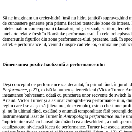
Să ne imaginam un creier-hidră, însă nu hidra (antică) supraveghind mo
de cunoaștere generate prin prisma fiecărei tentacule/ zone de interes. M
intelectualilor contemporani (dansatori, artiști vizuali, scriitori, teoret
unei arte relativ fresh în România: performance-ul. În cele trei episoad
demersurile figurilor din zona performance-ului, prezente, iată, în spec
astfel: e performance-ul, venind dinspre cadrele lor, o imixiune politic
Dimensiunea pozitiv-haotizantă a performance-ului
Deși conceptul de performance s-a decantat, în primul rând, în jurul 
Performance,
p.27), există la numeroși teoreticieni (Victor Turner, A
instantaneu bulversant, odată cu punctarea unor secvențe de switch la ni
Artaud. Victor Turner și-a asumat cartografierea performance-ului, dinco
regim care i se atașează (literatura, de exemplu), este o chestiune prof
și, nu în ultimul rând, exalând o anumită temporalitate fără pretenții de
Instrumentarul lăsat de Turner în
Antropologia performance-ului
e unu
împrietenire reală cu haosul rămânând cea a deschiderii, a multi-permee
catalizatoare nivelează ideea de performance. Turner i-ar asocia acest