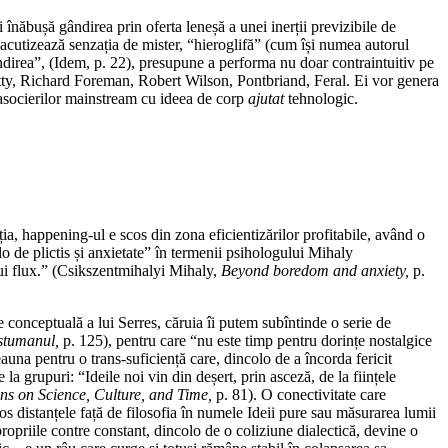
înăbușă gândirea prin oferta leneșă a unei inerții previzibile de
a acutizează senzația de mister, “hieroglifă” (cum își numea autorul
irea”, (Idem, p. 22), presupune a performa nu doar contraintuitiv pe
Chitty, Richard Foreman, Robert Wilson, Pontbriand, Feral. Ei vor genera
l asocierilor mainstream cu ideea de corp
ajutat
tehnologic.
ia, happening-ul e scos din zona eficientizărilor profitabile, având o
o de plictis și anxietate” în termenii psihologului Mihaly
nui flux.” (Csikszentmihalyi Mihaly,
Beyond boredom and anxiety,
p.
e conceptuală a lui Serres, căruia îi putem subîntinde o serie de
stumanul,
p. 125), pentru care “nu este timp pentru dorințe nostalgice
auna pentru o trans-suficiență care, dincolo de a încorda fericit
la grupuri: “Ideile noi vin din deșert, prin asceză, de la ființele
ns on Science, Culture, and Time,
p. 81). O conectivitate care
s distanțele față de filosofia în numele Ideii pure sau măsurarea lumii
propriile contre constant, dincolo de o coliziune dialectică, devine o