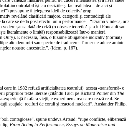
 care vânează mișcarea pentru a-i cuceri intensitatea și a livra altele
lat-incontrolabil își iau deciziile și fac realitatea – de aici și
nci”) presupune înțelegerea ideii de colectiv/ grup,
ativ revelând clasificări majore, categorii și contradicții ale
e la care se dedă post-efectul unui performance – “Drama vindecă, arta
 vedere șansa dată de criză (o obsesie teoretică și a lui Foucault sau
te literalmente o limită) responsabilizează într-o manieră
n Oury). E necesară, însă, o fuziune obligatorie indicativ (normal) –
multipe alte denumiri sau spectre de traducere: Turner ne aduce aminte
țelor noastre ancestrale.”, (Idem, p. 167).
 care în 1982 refuză artificialitatea teatrului), acesta -transformă- o
i propriilor texte literare (citându-l aici pe Richard Poirier din
The
-experiență în afara vieții, e experimentarea care crează real. Se
i spațiale, recifuri de corali și reactori nucleari”, Auslander Philip,
i “boli contagioase”, spune undeva Artaud: “rupe conflicte, eliberează
hilip,
From Acting to Performance
,
Essays on Modernism and