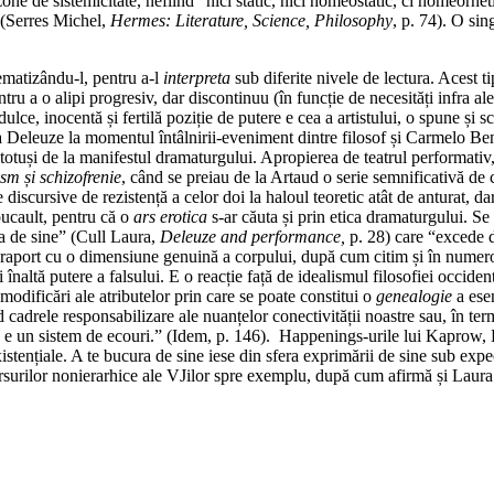
ne de sistemicitate, nefiind “nici static, nici homeostatic, ci homeorheti
” (Serres Michel,
Hermes: Literature, Science, Philosophy
, p. 74). O sin
ematizându-l, pentru a-l
interpreta
sub diferite nivele de lectura. Acest t
ru a o alipi progresiv, dar discontinuu (în funcție de necesități infra ale
ce, inocentă și fertilă poziție de putere e cea a artistului, o spune și s
 la Deleuze la momentul întâlnirii-eveniment dintre filosof și Carmelo Ben
totuși de la manifestul dramaturgului. Apropierea de teatrul performativ, 
sm și schizofrenie
, când se preiau de la Artaud o serie semnificativă de
discursive de rezistență a celor doi la haloul teoretic atât de anturat, d
oucault, pentru că o
ars erotica
s-ar căuta și prin etica dramaturgului. Se
ia de sine” (Cull Laura,
Deleuze and performance,
p. 28) care “excede 
 raport cu o dimensiune genuină a corpului, după cum citim și în numero
 înaltă putere a falsului. E o reacție față de idealismul filosofiei occid
modificări ale atributelor prin care se poate constitui o
genealogie
a esen
nd cadrele responsabilizare ale nuanțelor conectivității noastre sau, în t
a e un sistem de ecouri.” (Idem, p. 146). Happenings-urile lui Kaprow,
istențiale. A te bucura de sine iese din sfera exprimării de sine sub exp
surilor nonierarhice ale VJilor spre exemplu, după cum afirmă și Laura