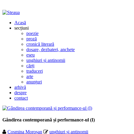
Acasă
secțiuni
poezie
proză
cronică literară
dosare, dezbateri, anchete
eseu
unghiuri și antinomii
cărți
traduceri
arte
anunțuri
arhivă
despre
contact
Gândirea contemporană și performance-ul (I)
Cosmina Moroșan
unghiuri și antinomii