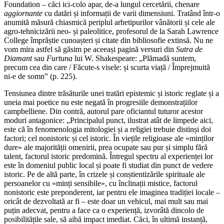
Foundation – căci ici-colo apar, de-a lungul cercetării, chenare
aggiornante
cu datări și informații de varii dimensiuni. Tratând într-o
anumită măsură chiasmică periplul arhetipurilor vânătorii și cele ale
agro-tehnicizării neo- și paleolitice, profesorul de la Sarah Lawrence
College împrăștie cunoașteri și citate din bibliosofie extinsă. Nu ne
vom mira astfel să găsim pe aceeași pagină versuri din
Sutra de
Diamant
sau
Furtuna
lui W. Shakespeare: „Plămadă suntem,
precum cea din care / Făcute-s visele: și scurta viață / Împrejmuită
ni-e de somn” (p. 225).
Tensiunea dintre trăsăturile unei tratări epistemic și istoric reglate și a
uneia mai poetice nu este negată în progresiile demonstrațiilor
campbelliene. Din contră, autorul pare oficiantul tuturor acestor
moduri antagonice: „Principalul punct, ilustrat atât de limpede aici,
este că în fenomenologia mitologiei și a religiei trebuie distinși doi
factori; cel nonistoric și cel istoric. În viețile religioase ale «minților
dure» ale majorității omenirii, prea ocupate sau pur și simplu fără
talent, factorul istoric predomină. Întregul spectru al experienței lor
este în domeniul public local și poate fi studiat din punct de vedere
istoric. Pe de altă parte, în crizele și conștientizările spirituale ale
persoanelor cu «minți sensibile», cu înclinații mistice, factorul
nonistoric este preponderent, iar pentru ele imaginea tradiției locale –
oricât de dezvoltată ar fi – este doar un vehicul, mai mult sau mai
puțin adecvat, pentru a face ca o experiență, izvorâtă dincolo de
posibilitățile sale, să aibă impact imediat. Căci, în ultimă instanță,