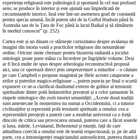
experiența religioasă este psihologică și spontană în cel mai profund
sens; se produce în interior și este ajutată sau împiedicată de
circumstanțele istorice, însă este într-un asemenea grad de constantă
pentru specia umană, încât putem sări de la Golful Hudson până în
Australia sau de la Țara de Foc până la lacul Baikal și să rămânem
în mediul cunoscut” (p. 252).
Cartea este și un dinam ce stârnește curiozitatea despre avalanșa de
imagini din istoria vastă a practicilor religioase din nenumărate
ordine. Oricine simte chemare pentru bizareria radiantă a jocului
mitologic poate pune mâna cu încredere pe îngrijitele volume. Deși
ar fi încă multe de spus despre arheologia reconstructivă propusă
aici, una ce operează direct prin
simprezentare
a miturilor – o căutare
pe care Campbell o propune magistral pe filele acestei catapesme a
zeilor și puterilor magico-religioase –, putem puncta pe final o scurtă
expunere ce ne-a clarificat dualismul extrem de grăitor al tensiunii
spiritualiste dintre polii îndatoririlor preoțești și a celor șamaniste în
etapele mitologice din zorii istoriei umanității: „Aceste două tradiții
sunt amestecate în moștenirea nu numai a Occidentului, ci a tuturor
civilizațiilor și reprezintă polii tensiunii spirituale a omului: cea a
reprezentării preoțești a puterii care a modelat universul ca o forță
dincolo de critica sau provocarea umană, puterea care a făcut soarele
și luna, mările, Leviatanul, Behemotul și munții, față de care
atitudinea corectă a omului este de teamă respectuoasă; și, pe de altă
parte, cea a intransigenței magicianului autosuficient, puterea titanică