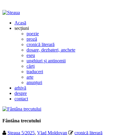
Acasă
secțiuni
poezie
proză
cronică literară
dosare, dezbateri, anchete
eseu
unghiuri și antinomii
cărți
traduceri
arte
anunțuri
arhivă
despre
contact
Fântâna trecutului
Steaua 5/2025
,
Vlad Moldovan
cronică literară