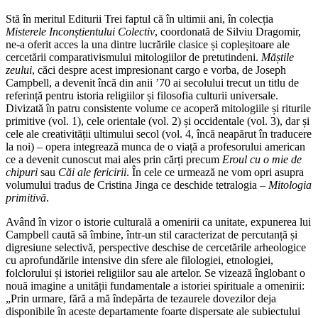
Stă în meritul Editurii Trei faptul că în ultimii ani, în colecția
Misterele Inconștientului Colectiv
, coordonată de Silviu Dragomir,
ne-a oferit acces la una dintre lucrările clasice și copleșitoare ale
cercetării comparativismului mitologiilor de pretutindeni.
Măștile
zeului
, căci despre acest impresionant cargo e vorba, de Joseph
Campbell, a devenit încă din anii ’70 ai secolului trecut un titlu de
referință pentru istoria religiilor și filosofia culturii universale.
Divizată în patru consistente volume ce acoperă mitologiile și riturile
primitive (vol. 1), cele orientale (vol. 2) și occidentale (vol. 3), dar și
cele ale creativității ultimului secol (vol. 4, încă neapărut în traducere
la noi) – opera integrează munca de o viață a profesorului american
ce a devenit cunoscut mai ales prin cărți precum
Eroul cu o mie de
chipuri
sau
Căi ale fericirii
. În cele ce urmează ne vom opri asupra
volumului tradus de Cristina Jinga ce deschide tetralogia –
Mitologia
primitivă
.
Având în vizor o istorie culturală a omenirii ca unitate, expunerea lui
Campbell caută să îmbine, într-un stil caracterizat de percutanță și
digresiune selectivă, perspective deschise de cercetările arheologice
cu aprofundările intensive din sfere ale filologiei, etnologiei,
folclorului și istoriei religiilor sau ale artelor. Se vizează înglobant o
nouă imagine a unității fundamentale a istoriei spirituale a omenirii:
„Prin urmare, fără a mă îndepărta de tezaurele dovezilor deja
disponibile în aceste departamente foarte dispersate ale subiectului