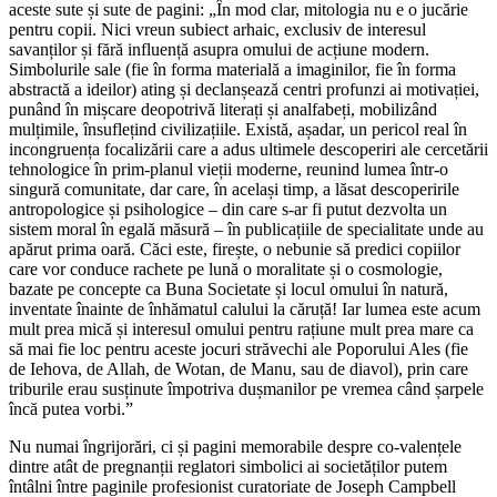
aceste sute și sute de pagini: „În mod clar, mitologia nu e o jucărie
pentru copii. Nici vreun subiect arhaic, exclusiv de interesul
savanților și fără influență asupra omului de acțiune modern.
Simbolurile sale (fie în forma materială a imaginilor, fie în forma
abstractă a ideilor) ating și declanșează centri profunzi ai motivației,
punând în mișcare deopotrivă literați și analfabeți, mobilizând
mulțimile, însuflețind civilizațiile. Există, așadar, un pericol real în
incongruența focalizării care a adus ultimele descoperiri ale cercetării
tehnologice în prim-planul vieții moderne, reunind lumea într-o
singură comunitate, dar care, în același timp, a lăsat descoperirile
antropologice și psihologice – din care s-ar fi putut dezvolta un
sistem moral în egală măsură – în publicațiile de specialitate unde au
apărut prima oară. Căci este, firește, o nebunie să predici copiilor
care vor conduce rachete pe lună o moralitate și o cosmologie,
bazate pe concepte ca Buna Societate și locul omului în natură,
inventate înainte de înhămatul calului la căruță! Iar lumea este acum
mult prea mică și interesul omului pentru rațiune mult prea mare ca
să mai fie loc pentru aceste jocuri străvechi ale Poporului Ales (fie
de Iehova, de Allah, de Wotan, de Manu, sau de diavol), prin care
triburile erau susținute împotriva dușmanilor pe vremea când șarpele
încă putea vorbi.”
Nu numai îngrijorări, ci și pagini memorabile despre co-valențele
dintre atât de pregnanții reglatori simbolici ai societăților putem
întâlni între paginile profesionist curatoriate de Joseph Campbell