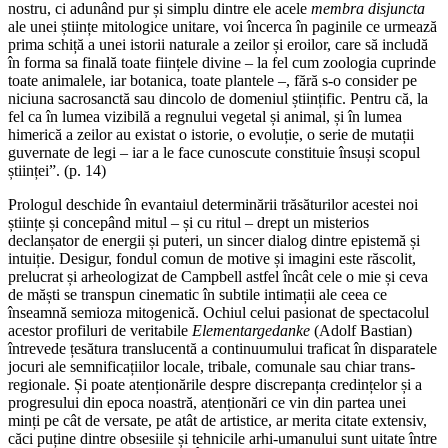
nostru, ci adunând pur și simplu dintre ele acele
membra disjuncta
ale unei științe mitologice unitare, voi încerca în paginile ce urmează
prima schiță a unei istorii naturale a zeilor și eroilor, care să includă
în forma sa finală toate ființele divine – la fel cum zoologia cuprinde
toate animalele, iar botanica, toate plantele –, fără s-o consider pe
niciuna sacrosanctă sau dincolo de domeniul științific. Pentru că, la
fel ca în lumea vizibilă a regnului vegetal și animal, și în lumea
himerică a zeilor au existat o istorie, o evoluție, o serie de mutații
guvernate de legi – iar a le face cunoscute constituie însuși scopul
științei”. (p. 14)
Prologul deschide în evantaiul determinării trăsăturilor acestei noi
științe și concepând mitul – și cu ritul – drept un misterios
declanșator de energii și puteri, un sincer dialog dintre epistemă și
intuiție. Desigur, fondul comun de motive și imagini este răscolit,
prelucrat și arheologizat de Campbell astfel încât cele o mie și ceva
de măști se transpun cinematic în subtile intimații ale ceea ce
înseamnă semioza mitogenică. Ochiul celui pasionat de spectacolul
acestor profiluri de veritabile
Elementargedanke
(Adolf Bastian)
întrevede țesătura translucentă a continuumului traficat în disparatele
jocuri ale semnificațiilor locale, tribale, comunale sau chiar trans-
regionale. Și poate atenționările despre discrepanța credințelor și a
progresului din epoca noastră, atenționări ce vin din partea unei
minți pe cât de versate, pe atât de artistice, ar merita citate extensiv,
căci puține dintre obsesiile și tehnicile arhi-umanului sunt uitate între