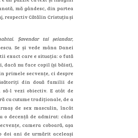
mnată, mă gândesc, din partea
, respectiv Cătălin Cristuțiu și
ahtai. Șavendar tai șeiandar
,
escu. Se și vede mâna Danei
ii exact care e situația: o fată
, dacă nu face copil (și băiat),
din primele secvențe, ci despre
ăsătoriți din două familii de
să-l vezi obiectiv. E atât de
ură cu cutume tradiționale, de a
urmaș de sex masculin, încât
cu o decență de admirat: când
secvențe, camera coboară, așa
o doi ani de urmărit aceleași