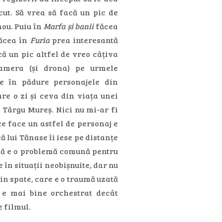
ut. Să vrea să facă un pic de
nou. Puiu în
Marfa și banii
făcea
făcea în
Furia
prea interesantă
că un pic altfel de vreo câțiva
mera (și drona) pe urmele
te în pădure personajele din
are o zi și ceva din viața unei
 Târgu Mureș. Nici nu mi-ar fi
ce face un astfel de personaj e
ă lui Tănase îi iese pe distanțe
d că e o problemă comună pentru
 în situații neobișnuite, dar nu
 din spate, care e o traumă uzată
, e mai bine orchestrat decât
e filmul.