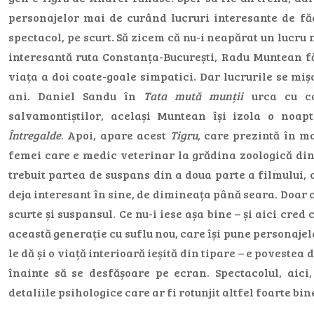
personajelor mai de curând lucruri interesante de făc
spectacol, pe scurt. Să zicem că nu-i neapărat un lucru 
interesantă ruta Constanța-București, Radu Muntean 
viața a doi coate-goale simpatici. Dar lucrurile se miș
ani. Daniel Sandu în
Tata mută munții
urca cu ca
salvamontiștilor, același Muntean își izola o noap
Întregalde
. Apoi, apare acest
Tigru
, care prezintă în m
femei care e medic veterinar la grădina zoologică din
trebuit partea de suspans din a doua parte a filmului, 
deja interesant în sine, de dimineața până seara. Doar c
scurte și suspansul. Ce nu-i iese așa bine – și aici cre
această generație cu suflu nou, care își pune personajele
le dă și o viață interioară ieșită din tipare – e povestea
înainte să se desfășoare pe ecran. Spectacolul, aici
detaliile psihologice care ar fi rotunjit altfel foarte bin