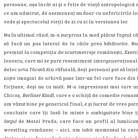
persoane, așa încât ai și o felie de viață antropologică a
ce am admirat, de asemenea) nu doar cu nefericirile lor
vede și spectacolul vieții de zi cu zi în versiunea lor.
Nu în ultimul rând, m-a surprins în mod plăcut faptul că
să facă un pas lateral de la căile prea bătătorite. N
premiul la competiția de scurtmetraje românești,
Exerci
Ionescu, care mi se pare resentiment intergenerațional d
deloc arta făcută din răfuială, deși personal pot să înțe
niște imagini de arhivă puse într-un fel care face din
ficțiune, deși nu cu mult. M-a impresionat mai tare u
Chicoș,
Berliner Kindl
, care e o schiță de comedie romant
am văzut bine pe genericul final, e și lucrat de vreo pat
concluzie care îți lasă în minte o ambiguitate bine ț
Iorgu!
de Matei Preda, care face un profil al lumii
ca
wrestling românesc – aici, am iubit momentul în care 