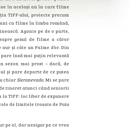
ise în același an în care filme
cția TIFF-ului, proiecte precum
bani cu filme în limba română,
ânească. Agonie pe de o parte,
despre genul de filme a căror
 aur și câte un Palme d’or. Din
e pare însă mai puțin relevantă
n sezon mai prost – dacă, de
-ul și pare departe de ce putea
u chiar
Sieranevada
. Mi se pare
de tineret atunci când seniorii
ta la TIFF: loc liber de expunere
lo de limitele trasate de Puiu
gur pe el, dar nesigur pe ce vrea