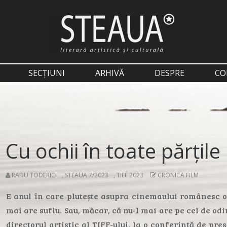
SECȚIUNI
ARHIVĂ
DESPRE
CO
Cu ochii în toate părțile
RADU TODERICI
,
STEAUA 7/2023
,
TIFF 2023
CRONICA FILM
E anul în care plutește asupra cinemaului românesc o 
mai are suflu. Sau, măcar, că nu-l mai are pe cel de odi
directorul artistic al TIFF-ului, la o conferință de pre