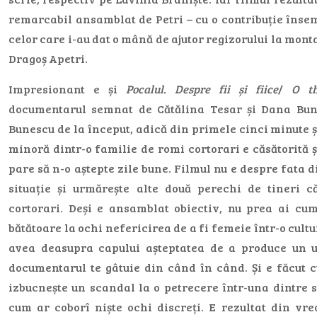
remarcabil ansamblat de Petri – cu o contribuție înse
celor care i-au dat o mână de ajutor regizorului la montaj
Dragoș Apetri.
Impresionant e și
Pocalul. Despre fii și fiice
/
O th
documentarul semnat de Cătălina Tesar și Dana Bun
Bunescu de la început, adică din primele cinci minute șt
minoră dintr-o familie de romi cortorari e căsătorită și
pare să n-o aștepte zile bune. Filmul nu e despre fata 
situație și urmărește alte două perechi de tineri c
cortorari. Deși e ansamblat obiectiv, nu prea ai cum 
bătătoare la ochi nefericirea de a fi femeie într-o cult
avea deasupra capului așteptatea de a produce un 
documentarul te gâtuie din când în când. Și e făcut 
izbucnește un scandal la o petrecere într-una dintre 
cum ar coborî niște ochi discreți. E rezultat din vre