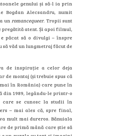
toanele genului și să-l ia prin
 de Bogdan Alecsandru, numit
la un
romancequeer
. Tropii sunt
pregătită atent. Și apoi filmul,
e păcat să o divulgi – înspre
u să văd un lungmetraj făcut de
a de inspirație a celor deja
r de montaj (și trebuie spus că
numai în România) care pune în
ă din 1989, legându-le printr-o
e care se cunosc la studii în
rs – mai ales că, spre final,
eva mult mai dureros. Bănuiala
are de primă mână care știe să
t e un puzzle cu text și imagini