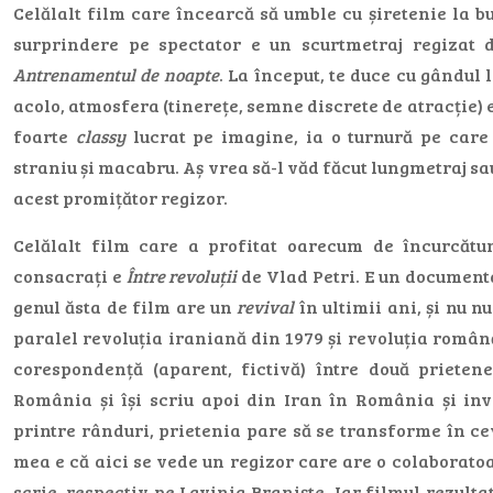
Celălalt film care încearcă să umble cu șiretenie la bu
surprindere pe spectator e un scurtmetraj regizat
Antrenamentul de noapte
. La început, te duce cu gândul 
acolo, atmosfera (tinerețe, semne discrete de atracție) e 
foarte
classy
lucrat pe imagine, ia o turnură pe care 
straniu și macabru. Aș vrea să-l văd făcut lungmetraj sa
acest promițător regizor.
Celălalt film care a profitat oarecum de încurcătur
consacrați e
Între revoluții
de Vlad Petri. E un documenta
genul ăsta de film are un
revival
în ultimii ani, și nu 
paralel revoluția iraniană din 1979 și revoluția român
corespondență (aparent, fictivă) între două prieten
România și își scriu apoi din Iran în România și inve
printre rânduri, prietenia pare să se transforme în c
mea e că aici se vede un regizor care are o colaborato
scrie, respectiv pe Lavinia Braniște. Iar filmul rezulta