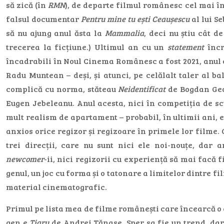
să zică (în
RMN
), de departe filmul românesc cel mai în
falsul documentar
Pentru mine tu ești Ceaușescu
al lui S
să nu ajung anul ăsta la
Mammalia
, deci nu știu cât d
trecerea la ficțiune.) Ultimul an cu un
statement
încr
încadrabili în Noul Cinema Românesc a fost 2021, anul
Radu Muntean – deși, și atunci, pe celălalt taler al ba
complică cu norma, stăteau
Neidentificat
de Bogdan Geo
Eugen Jebeleanu. Anul acesta, nici în competiția de sc
mult realism de apartament – probabil, în ultimii ani, 
anxios orice regizor și regizoare în primele lor filme. 
trei direcții, care nu sunt nici ele noi-nouțe, dar 
newcomer
-ii, nici regizorii cu experiență să mai facă fi
genul, un joc cu forma și o tatonare a limitelor dintre fil
material cinematografic.
Primul pe lista mea de filme românești care încearcă o 
gen e
Tigru
de Andrei Tănase. Sper sa fie un trend, dar 