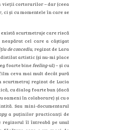
 vieții cortorarilor – dar (ceea
, ci și cu momentele în care se
 există scurtmetraje care riscă
u neapărat cel care a câștigat
țiu de concediu
, regizat de Lara
istilat artistic (și nu-mi place
leg foarte bine
feeling
-ul) – și cu
 film ceva mai mult decât pură
n scurtmetraj regizat de Lucia
ică, cu dialog foarte bun (dacă
ru oameni în colaborare) și cu o
intită. Sau mini-documentarul
mpy
a puținilor practicanți de
regizorul îl întreabă pe unul