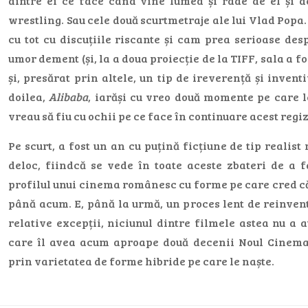
dintre ei ce face când vine lumea și râde de el și 
wrestling. Sau cele două scurtmetraje ale lui Vlad Popa.
cu tot cu discuțiile riscante și cam prea serioase des
umor dement (și, la a doua proiecție de la TIFF, sala a f
și, presărat prin altele, un tip de ireverență și invent
doilea,
Alibaba
, iarăși cu vreo două momente pe care l
vreau să fiu cu ochii pe ce face în continuare acest regiz
Pe scurt, a fost un an cu puțină ficțiune de tip realist
deloc, fiindcă se vede în toate aceste zbateri de a 
profilul unui cinema românesc cu forme pe care cred că
până acum. E, până la urmă, un proces lent de reinven
relative excepții, niciunul dintre filmele astea nu a 
care îl avea acum aproape două decenii Noul Cinem
prin varietatea de forme hibride pe care le naște.