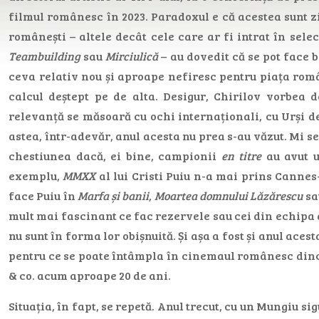
filmul românesc în 2023. Paradoxul e că acestea sunt z
românești – altele decât cele care ar fi intrat în sele
Teambuilding
sau
Mirciulică
– au dovedit că se pot face 
ceva relativ nou și aproape nefiresc pentru piața rom
calcul deștept pe de alta. Desigur, Chirilov vorbea 
relevanță se măsoară cu ochi internaționali, cu Urși de
astea, într-adevăr, anul acesta nu prea s-au văzut. Mi s
chestiunea dacă, ei bine, campionii
en titre
au avut u
exemplu,
MMXX
al lui Cristi Puiu n-a mai prins Cannes
face Puiu în
Marfa și banii
,
Moartea domnului Lăzărescu
sa
mult mai fascinant ce fac rezervele sau cei din echipa 
nu sunt în forma lor obișnuită. Și așa a fost și anul aces
pentru ce se poate întâmpla în cinemaul românesc dinco
& co. acum aproape 20 de ani.
Situația, în fapt, se repetă. Anul trecut, cu un Mungiu si