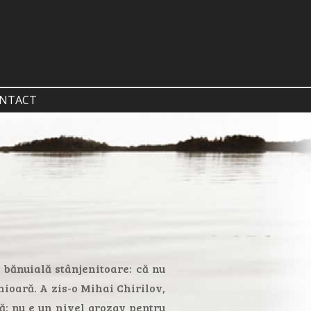
NTACT
bănuială stânjenitoare: că nu
nioară. A zis-o Mihai Chirilov,
să: nu e un nivel grozav pentru