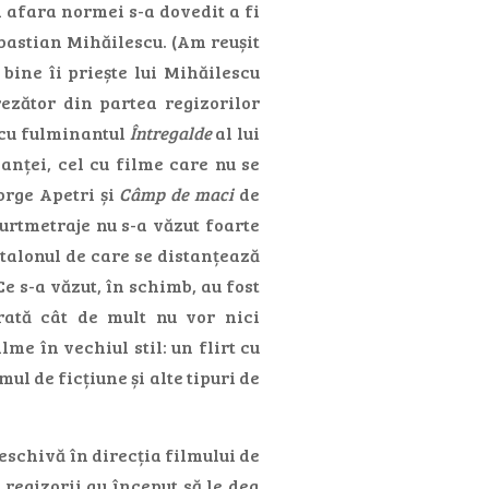
 afara normei s-a dovedit a fi
ebastian Mihăilescu. (Am reușit
e bine îi priește lui Mihăilescu
ezător din partea regizorilor
 cu fulminantul
Întregalde
al lui
lanței, cel cu filme care nu se
rge Apetri și
Câmp de maci
de
urtmetraje nu s-a văzut foarte
etalonul de care se distanțează
Ce s-a văzut, în schimb, au fost
arată cât de mult nu vor nici
lme în vechiul stil: un flirt cu
mul de ficțiune și alte tipuri de
eschivă în direcția filmului de
regizorii au început să le dea