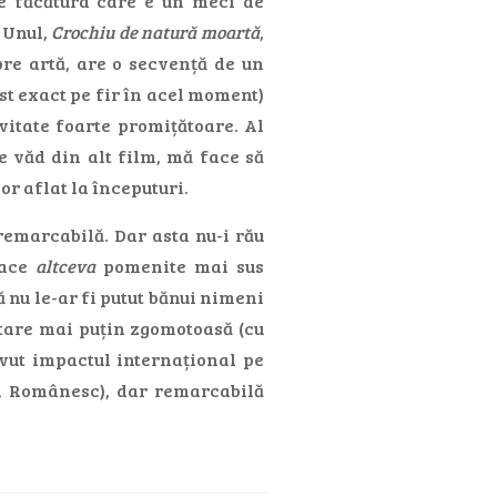
de făcătura care e un meci de
 Unul,
Crochiu de natură moartă
,
pre artă, are o secvență de un
ost exact pe fir în acel moment)
ivitate foarte promițătoare. Al
e văd din alt film, mă face să
or aflat la începuturi.
 remarcabilă. Dar asta nu-i rău
face
altceva
pomenite mai sus
 nu le-ar fi putut bănui nimeni
tare mai puțin zgomotoasă (cu
avut impactul internațional pe
a Românesc), dar remarcabilă