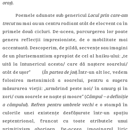
oraș
).
Poemele adunate sub genericul
Locul prin care-am
trecut
nu mai au un centru radiant atât de elocvent ca în
primele două cicluri. De-aceea, parcurgerea lor poate
genera reflecții impresioniste, de o mobilitate mai
accentuată. Descoperim, de pildă, secvențe sau imagini
de un plurisemantism apropiat de cel al haiku-ului: „te
uită la întunericul acesta/ care dă naștere soarelui/
atât de ușor” (
În partea de jos
).Într-un alt loc, vedem
folosirea metonimică a soarelui, pentru a sugera
măsurarea vieții: „urmărind peste noi/ în amurg și în
zori/ cum soarele se naște și moare” (
Câmpul – o definiție
a câmpului
).
Refren pentru umbrele vechi
e o stampă în
culorile unei existențe desfășurate într-un spațiu
septentrional, francat cu toate atributele unui
primitivism aborigen. De-aceea, imaginarul liric