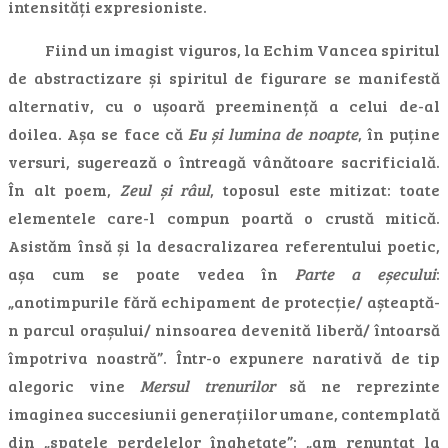
intensități expresioniste.
Fiind un imagist viguros, la Echim Vancea spiritul
de abstractizare și spiritul de figurare se manifestă
alternativ, cu o ușoară preeminență a celui de-al
doilea. Așa se face că
Eu și lumina de noapte
, în puține
versuri, sugerează o întreagă vânătoare sacrificială.
În alt poem,
Zeul și râul
, toposul este mitizat: toate
elementele care-l compun poartă o crustă mitică.
Asistăm însă și la desacralizarea referentului poetic,
așa cum se poate vedea în
Parte a eșecului
:
„anotimpurile fără echipament de protecție/ așteaptă-
n parcul orașului/ ninsoarea devenită liberă/ întoarsă
împotriva noastră”. Într-o expunere narativă de tip
alegoric vine
Mersul trenurilor
să ne reprezinte
imaginea succesiunii generațiilor umane, contemplată
din „spatele perdelelor înghețate”: „am renunțat la