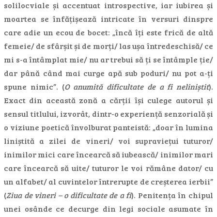
solilocviale și accentuat introspective, iar iubirea și
moartea se înfățișează intricate în versuri dinspre
care adie un ecou de bocet: „încă îți este frică de altă
femeie/ de sfârșit și de morți/ las ușa întredeschisă/ ce
mi s-a întâmplat mie/ nu ar trebui să ți se întâmple ție/
dar până când mai curge apă sub poduri/ nu pot a-ți
spune nimic”. (
O anumită dificultate de a fi neliniștit
).
Exact din această zonă a cărții își culege autorul și
sensul titlului, izvorât, dintr-o experiență senzorială și
o viziune poetică învolburat panteistă: „doar în lumina
liniștită a zilei de vineri/ voi supraviețui tuturor/
inimilor mici care încearcă să iubească/ inimilor mari
care încearcă să uite/ tuturor le voi rămâne dator/ cu
un alfabet/ al cuvintelor întrerupte de creșterea ierbii”
(
Ziua de vineri – o dificultate de a fi
). Penitența în chipul
unei osânde ce decurge din legi sociale asumate în