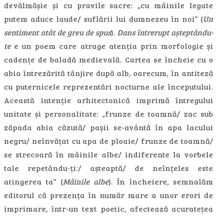
devălmășie și cu pravile sacre: „cu mâinile legate
putem aduce laude/ suflării lui dumnezeu în noi” (
Un
sentiment atât de greu de spus
).
Dans întrerupt așteptându-
te
e un poem care atrage atenția prin morfologie și
cadențe de baladă medievală. Cartea se încheie cu o
abia întrezărită tânjire după alb, oarecum, în antiteză
cu puternicele reprezentări nocturne ale începutului.
Această intenție arhitectonică imprimă întregului
unitate și personalitate: „frunze de toamnă/ zac sub
zăpada abia căzută/ pașii se-avântă în apa lacului
negru/ neînvățat cu apa de ploaie/ frunze de toamnă/
se strecoară în mâinile albe/ indiferente la vorbele
tale repetându-ți:/ așteaptă/ de neînțeles este
atingerea ta” (
Mâinile albe
). În încheiere, semnalăm
editorul că prezența în număr mare a unor erori de
imprimare, într-un text poetic, afectează acuratețea