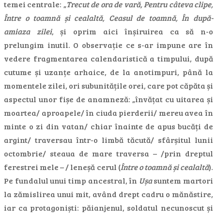
temei centrale: „
Trecut de ora de vară, Pentru câteva clipe,
Între o toamnă și cealaltă, Ceasul de toamnă, În după-
amiaza zilei
, și oprim aici înșiruirea ca să n-o
prelungim inutil. O observație ce s-ar impune are în
vedere fragmentarea calendaristică a timpului, după
cutume și uzanțe arhaice, de la anotimpuri, până la
momentele zilei, ori subunitățile orei, care pot căpăta și
aspectul unor fișe de anamneză: „învățat cu uitarea și
moartea/ aproapele/ în ciuda pierderii/ mereu avea în
minte o zi din vatan/ chiar înainte de apus bucăți de
argint/ traversau într-o limbă tăcută/ sfârșitul lunii
octombrie/ steaua de mare traversa – /prin dreptul
ferestrei mele – / leneșă cerul (
Între o toamnă și cealaltă
).
Pe fundalul unui timp ancestral, în
Ușa
suntem martori
la zămislirea unui mit, având drept cadru o mănăstire,
iar ca protagoniști: păianjenul, soldatul necunoscut și