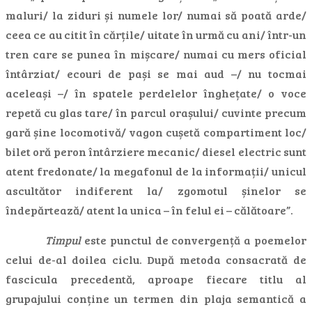
maluri/ la ziduri și numele lor/ numai să poată arde/
ceea ce au citit în cărțile/ uitate în urmă cu ani/ într-un
tren care se punea în mișcare/ numai cu mers oficial
întârziat/ ecouri de pași se mai aud –/ nu tocmai
aceleași –/ în spatele perdelelor înghețate/ o voce
repetă cu glas tare/ în parcul orașului/ cuvinte precum
gară șine locomotivă/ vagon cușetă compartiment loc/
bilet oră peron întârziere mecanic/ diesel electric sunt
atent fredonate/ la megafonul de la informații/ unicul
ascultător indiferent la/ zgomotul șinelor se
îndepărtează/ atent la unica – în felul ei – călătoare”.
Timpul
este punctul de convergență a poemelor
celui de-al doilea ciclu. După metoda consacrată de
fascicula precedentă, aproape fiecare titlu al
grupajului conține un termen din plaja semantică a