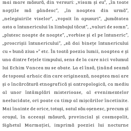
mai mare măsură, din versuri: „visam și eu”, „în toate
nopțile mă gândesc”, „în noaptea din urmă”,
„nelegiuirile viselor”, „vopsit în apusuri”, „jumătatea
asta a întunericului în limbajul tăcut”, „valuri de somn”,
„plutesc noapte de noapte”, „vorbise și el pe întuneric”,
„proscrișii întunericului”, „să dai binețe întunericului
cu « bună ziua »” etc. În toată poezia lumii, noaptea e și
una dintre fețele timpului, sens de la care nici volumul
lui Echim Vancea nu se abate. La el însă, ținând seamă
de toposul arhaic din care originează, noaptea mai are
și o încărcătură etnografică și antropologică, ca mediu
al unor întâmplări misterioase, al evenimentelor
neelucidate, ori poate ca timp al mișcărilor încetinite.
Mai înainte de orice, totuși, satul său oșenesc, precum și
orașul, în aceeași măsură, provincial și cosmopolit,
Sighetul Marmației, imprimă poeziei lui nocturne