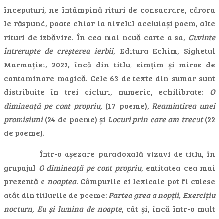
începuturi, ne întâmpină rituri de consacrare, cărora
le răspund, poate chiar la nivelul aceluiași poem, alte
rituri de izbăvire. În cea mai nouă carte a sa,
Cuvinte
întrerupte de creșterea ierbii
, Editura Echim, Sighetul
Marmației, 2022, încă din titlu, simțim și miros de
contaminare magică. Cele 63 de texte din sumar sunt
distribuite în trei cicluri, numeric, echilibrate:
O
dimineață pe cont propriu,
(17 poeme),
Reamintirea unei
promisiuni
(24 de poeme) și
Locuri prin care am trecut
(22
de poeme).
Într-o așezare paradoxală vizavi de titlu, în
grupajul
O dimineață pe cont propriu
, entitatea cea mai
prezentă e
noaptea
. Câmpurile ei lexicale pot fi culese
atât din titlurile de poeme:
Partea grea a nopții, Exercițiu
nocturn, Eu și lumina de noapte
, cât și, încă într-o mult