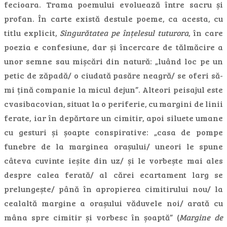
fecioara. Trama poemului evoluează între sacru și
profan. În carte există destule poeme, ca acesta, cu
titlu explicit,
Singurătatea pe înțelesul tuturora
, în care
poezia e confesiune, dar și încercare de tălmăcire a
unor semne sau mișcări din natură: „luând loc pe un
petic de zăpadă/ o ciudată pasăre neagră/ se oferi să-
mi țină companie la micul dejun”. Alteori peisajul este
cvasibacovian, situat la o periferie, cu margini de linii
ferate, iar în depărtare un cimitir, apoi siluete umane
cu gesturi și șoapte conspirative: „casa de pompe
funebre de la marginea orașului/ uneori le spune
câteva cuvinte ieșite din uz/ și le vorbește mai ales
despre calea ferată/ al cărei ecartament larg se
prelungește/ până în apropierea cimitirului nou/ la
cealaltă margine a orașului văduvele noi/ arată cu
mâna spre cimitir și vorbesc în șoaptă” (
Margine de