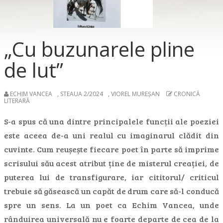
„Cu buzunarele pline
de lut”
ECHIM VANCEA
,
STEAUA 2/2024
,
VIOREL MUREŞAN
CRONICĂ
LITERARĂ
S-a spus că una dintre principalele funcții ale poeziei
este aceea de-a uni realul cu imaginarul clădit din
cuvinte. Cum reușește fiecare poet în parte să imprime
scrisului său acest atribut ține de misterul creației, de
puterea lui de transfigurare, iar cititorul/ criticul
trebuie să găsească un capăt de drum care să-l conducă
spre un sens. La un poet ca Echim Vancea, unde
rânduirea universală nu e foarte departe de cea de la