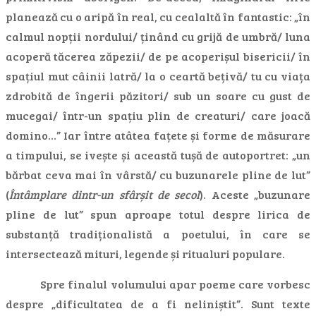
planează cu o aripă în real, cu cealaltă în fantastic: „în
calmul nopții nordului/ ținând cu grijă de umbră/ luna
acoperă tăcerea zăpezii/ de pe acoperișul bisericii/ în
spațiul mut câinii latră/ la o ceartă bețivă/ tu cu viața
zdrobită de îngerii păzitori/ sub un soare cu gust de
mucegai/ într-un spațiu plin de creaturi/ care joacă
domino…” Iar între atâtea fațete și forme de măsurare
a timpului, se ivește și această tușă de autoportret: „un
bărbat ceva mai în vârstă/ cu buzunarele pline de lut”
(
Întâmplare dintr-un sfârșit de secol
). Aceste „buzunare
pline de lut” spun aproape totul despre lirica de
substanță tradiționalistă a poetului, în care se
intersectează mituri, legende și ritualuri populare.
Spre finalul volumului apar poeme care vorbesc
despre „dificultatea de a fi neliniștit”. Sunt texte