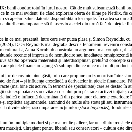
conduc totul în jurul nostru. Cât de mult subsumează banii producția
in ce în ce mai evident, fie când explorăm oferta de filme pe Netflix, f
em să apelăm zilnic datorită disponibilității lor rapide. În cartea sa din 
 culturii contemporane stă în aservirea celei din urmă față de piețele f
n ce mai prezentă, între care s-ar putea plasa și Simon Reynolds, cu
(2024). Dacă Reynolds mai degrabă descria fenomenul revenirii constant
ivism culturalist, Anna Kornbluh construia un argument mai complex, în si
ulturale recente și impresia de nemijlocire sau imediatețe omniprezent
tive Media
operează materialist și interdisciplinar, preluând concepte și
in care piețele financiare ajung să subjuge din ce în ce mai mult producția
 de cuvinte bine găsit, prin care propune un izomorfism între starea
uiește, de fapt – și influența crescândă a derivatelor în piețele financiare
tracte (mai bine zis active, în termeni de specialitate) care se desfac în a
egii este exploatarea sau evitarea riscului prin păstrarea activei inițiale, 
atele indică o influență determinantă din partea unor elemente exterioare î
i explicita argumentele, amintind de multe alte strategii sau instrumente
r fi dividendele, răscumpărarea acțiunilor (
stock buybacks
), fondurile 
 în multiple moduri și pe mai multe paliere, iar una dintre reușitele 
tru marxiști, ultragiant pentru liberali sau conservatori – cultura este di