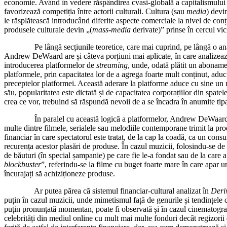
economie. Având în vedere răspândirea cvasi-globală a capitalismului neo
favorizează competiția între actorii culturali. Cultura (sau
media
) devi
le răsplătească introducând diferite aspecte comerciale la nivel de conți
produsele culturale devin „(
mass-media
derivate)” prinse în cercul vic
Pe lângă secțiunile teoretice, care mai cuprind, pe lângă o analiză 
Andrew DeWaard are și câteva porțiuni mai aplicate, în care analizează 
introducerea platformelor de
streaming
, unde, odată plătit un abonamen
platformele, prin capacitatea lor de a agrega foarte mult conținut, aduc
preceptelor platformei. Această aderare la platforme aduce cu sine un 
său, popularitatea este dictată și de capacitatea corporațiilor din spatele 
crea ce vor, trebuind să răspundă nevoii de a se încadra în anumite tipa
În paralel cu această logică a platformelor, Andrew DeWaard identif
multe dintre filmele, serialele sau melodiile contemporane trimit la pro
financiar în care spectatorul este tratat, de la cap la coadă, ca un co
recurența acestor plasări de produse. În cazul muzicii, folosindu-se de
de băuturi (în special șampanie) pe care fie le-a fondat sau de la car
blockbuster
”, referindu-se la filme cu buget foarte mare în care apar un
încurajați să achiziționeze produse.
Ar putea părea că sistemul financiar-cultural analizat în
Deri
puțin în cazul muzicii, unde mimetismul față de genurile și tendințele c
puțin pronunțată momentan, poate fi observată și în cazul cinematogra
celebrități din mediul online cu mult mai multe fonduri decât regizorii