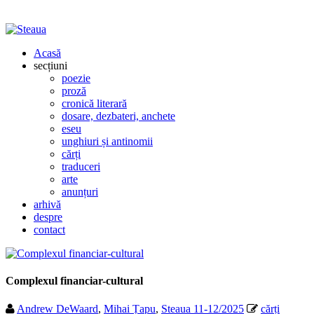
Acasă
secțiuni
poezie
proză
cronică literară
dosare, dezbateri, anchete
eseu
unghiuri și antinomii
cărți
traduceri
arte
anunțuri
arhivă
despre
contact
Complexul financiar-cultural
Andrew DeWaard
,
Mihai Țapu
,
Steaua 11-12/2025
cărți