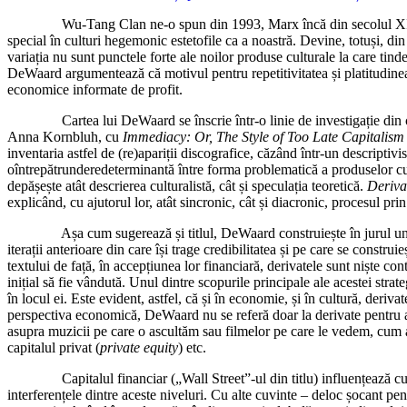
Wu-Tang Clan ne-o spun din 1993, Marx încă din secolul XIX: banii 
special în culturi hegemonic estetofile ca a noastră. Devine, totuși, d
variația nu sunt punctele forte ale noilor produse culturale la care tind
DeWaard argumentează că motivul pentru repetitivitatea și platitudinea
economice informate de profit.
Cartea lui DeWaard se înscrie într-o linie de investigație din ce î
Anna Kornbluh, cu
Immediacy: Or, The Style of Too Late Capitalism
inventaria astfel de (re)apariții discografice, căzând într-un descript
oîntrepătrunderedeterminantă între forma problematică a produselor c
depășește atât descrierea culturalistă, cât și speculația teoretică.
Deriva
explicând, cu ajutorul lor, atât sincronic, cât și diacronic, procesul pr
Așa cum sugerează și titlul, DeWaard construiește în jurul unui joc
iterații anterioare din care își trage credibilitatea și pe care se constr
textului de față, în accepțiunea lor financiară, derivatele sunt niște con
inițial să fie vândută. Unul dintre scopurile principale ale acestei strat
în locul ei. Este evident, astfel, că și în economie, și în cultură, deriv
perspectiva economică, DeWaard nu se referă doar la derivate pentru a-ș
asupra muzicii pe care o ascultăm sau filmelor pe care le vedem, cum a
capitalul privat (
private equity
) etc.
Capitalul financiar („Wall Street”-ul din titlu) influențează cultura
interferențele dintre aceste niveluri. Cu alte cuvinte – deloc șocant pen