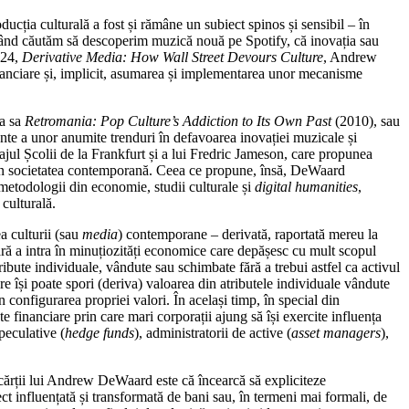
 culturală a fost și rămâne un subiect spinos și sensibil – în
ie când căutăm să descoperim muzică nouă pe Spotify, că inovația sau
2024,
Derivative Media: How Wall Street Devours Culture
, Andrew
inanciare și, implicit, asumarea și implementarea unor mecanisme
 a sa
Retromania: Pop Culture’s Addiction to Its Own Past
(2010), sau
e a unor anumite trenduri în defavoarea inovației muzicale și
ajul Școlii de la Frankfurt și a lui Fredric Jameson, care propunea
ă în societatea contemporană. Ceea ce propune, însă, DeWaard
 metodologii din economie, studii culturale și
digital humanities
,
 culturală.
 culturii (sau
media
) contemporane – derivată, raportată mereu la
. Fără a intra în minuțiozități economice care depășesc cu mult scopul
tribute individuale, vândute sau schimbate fără a trebui astfel ca activul
care își poate spori (deriva) valoarea din atributele individuale vândute
n configurarea propriei valori. În același timp, în special din
 financiare prin care mari corporații ajung să își exercite influența
speculative (
hedge funds
), administratorii de active (
asset managers
),
cărții lui Andrew DeWaard este că încearcă să expliciteze
rect influențată și transformată de bani sau, în termeni mai formali, de