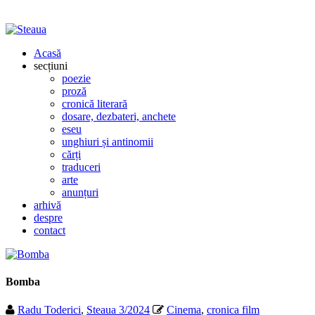
Acasă
secțiuni
poezie
proză
cronică literară
dosare, dezbateri, anchete
eseu
unghiuri și antinomii
cărți
traduceri
arte
anunțuri
arhivă
despre
contact
Bomba
Radu Toderici
,
Steaua 3/2024
Cinema
,
cronica film