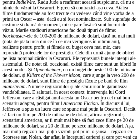
pentru
IndieWire
, Radu Jude a reafirmat această suspiciune, că nu e
nimic de văzut la Oscaruri. E greu să contrazici așa ceva. Atâtea
filme fundamentale au fost trecute cu vederea când vine vorba de a
primi un Oscar – asta, dacă au și fost nominalizate. Sub suprafața de
costume și dramă de moment, mi se pare însă că sunt lucruri de
văzut. Marile studiouri americane fac două tipuri de filme:
blockbuster
-ele de 100-200 de milioane de dolari, dacă nu mai mult
(nota de plată urcă din ce în ce mai vertiginos în ultimii ani),
realizate pentru profit, și filmele cu buget ceva mai mic, care
reprezintă proiectele lor de prestigiu. Cele din urmă ajung de obicei
pe lista nominalizărilor la Oscaruri. Ele reprezintă bunele intenții ale
sistemului. De notat că, ocazional, există filme care sunt un hibrid în
acest model. Și
Oppenheimer
, cu un buget de peste 100 de milioane
de dolari, și
Killers of the Flower Moon
, care ajunge la vreo 200 de
milioane de dolari, sunt filme de prestigiu făcute pe bani de film
mainstream
. Numele regizorulilor și ale star-urilor le garantează
vandabilitatea. E salutară, în acest context, intervenția lui Cord
Jefferson, care a câștigat anul acesta un Oscar pentru cel mai bun
scenariu adaptat, pentru filmul
American Fiction
. În discursul lui,
Jefferson a spus un lucru care se spune mai puțin la Oscaruri. Decât
să faci un film pe 200 de milioane de dolari, afirma regizorul și
scenaristul american, ar fi mult mai bine să faci zece filme pe 20 de
milioane de dolari, sau 20 de filme pe zece milioane de dolari. Așa,
mai mulți regizori mai puțin vizibili pot primi o șansă – regizori ca
Scorsese sau Nolan, dar aflați la începutul carierei și care pot veni cu