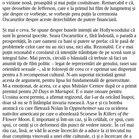
o viziune nouă, proaspătă și mai puțin costisitoare. Remarcabil e că,
spre deosebire de Jefferson, care e la primul lui film de lungmetraj și
știe despre ce vorbește, se vorbește prea puțin la ceremonia
Oscarurilor despre aceste dezechilibre de putere financiară.
Și mai e ceva. Se spune despre bunele intenții ale Hollywoodului că
sunt în general ipocrite. Seara Oscarurilor e, fără îndoială, o paradă a
prosperității, în care oameni cu bani și putere se prefac că le pasă de
problemele celor care nu au nici una, nici alta. Rezonabil. Ce e mai
puțin rezonabil e corolarul că intențiile trâmbițate de pe scenă sunt și
integral false. Mai precis, circulă o bănuială că trebuie să faci un
anumit tip de film politic – legat de reprezentări ale genului, rasei sau
orientării sexuale –, să te folosești de ceea ce e oprimat sau disprețuit
pentru a fi recompensat cultural. N-am suportat niciodată genul
acesta de argument, pentru lipsa lui fundamentală de generozitate.
M-a emoționat, de aceea, ce a spus Mstislav Cernov după ce a primit
premiul pentru
20 Days in Mariupol
. E o mare onoare pentru
Ucraina acest premiu, a afirmat regizorul, dar l-ar da oricând înapoi,
doar să nu se fi întâmplat invazia rusească. Așa e și cu bomba
atomică cu care flirtează Nolan în
Oppneheimer
sau cu uciderea
nativilor americani pe care o abordează Scorsese în
Killers of the
Flower Moon
. E important și într-un caz, și în celălalt, ce spui, cum
spui, ce omiți și ce deformezi din punct de vedere istoric. În cel mai
rău caz, însă, se văd în aceste încercări de a aduce la zi trecutul nu
doar conștiința vinovată a unei elite culturale, ci și o încercare de a