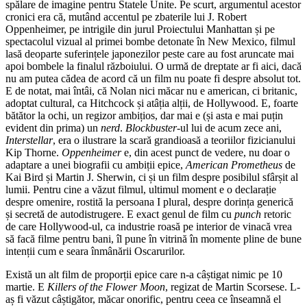
spălare de imagine pentru Statele Unite. Pe scurt, argumentul acestor
cronici era că, mutând accentul pe zbaterile lui J. Robert
Oppenheimer, pe intrigile din jurul Proiectului Manhattan și pe
spectacolul vizual al primei bombe detonate în New Mexico, filmul
lasă deoparte suferințele japonezilor peste care au fost aruncate mai
apoi bombele la finalul războiului. O urmă de dreptate ar fi aici, dacă
nu am putea cădea de acord că un film nu poate fi despre absolut tot.
E de notat, mai întâi, că Nolan nici măcar nu e american, ci britanic,
adoptat cultural, ca Hitchcock și atâția alții, de Hollywood. E, foarte
bătător la ochi, un regizor ambițios, dar mai e (și asta e mai puțin
evident din prima) un
nerd
.
Blockbuster
-ul lui de acum zece ani,
Interstellar
, era o ilustrare la scară grandioasă a teoriilor fizicianului
Kip Thorne.
Oppenheimer
e, din acest punct de vedere, nu doar o
adaptare a unei biografii cu ambiții epice,
American Prometheus
de
Kai Bird și Martin J. Sherwin, ci și un film despre posibilul sfârșit al
lumii. Pentru cine a văzut filmul, ultimul moment e o declarație
despre omenire, rostită la persoana I plural, despre dorința generică
și secretă de autodistrugere. E exact genul de film cu
punch
retoric
de care Hollywood-ul, ca industrie roasă pe interior de vinacă vrea
să facă filme pentru bani, îl pune în vitrină în momente pline de bune
intenții cum e seara înmânării Oscarurilor.
Există un alt film de proporții epice care n-a câștigat nimic pe 10
martie. E
Killers of the Flower Moon
, regizat de Martin Scorsese. L-
aș fi văzut câștigător, măcar onorific, pentru ceea ce înseamnă el