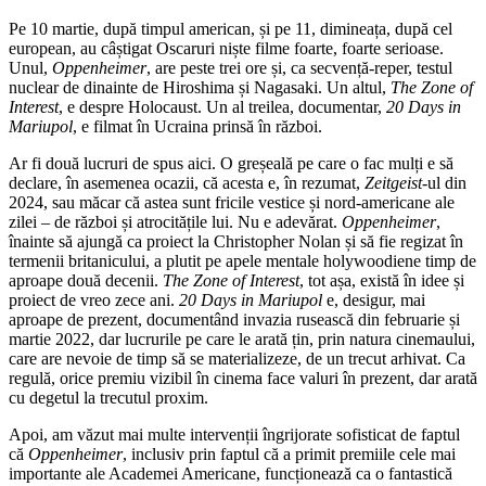
Pe 10 martie, după timpul american, și pe 11, dimineața, după cel
european, au câștigat Oscaruri niște filme foarte, foarte serioase.
Unul,
Oppenheimer
, are peste trei ore și, ca secvență-reper, testul
nuclear de dinainte de Hiroshima și Nagasaki. Un altul,
The Zone of
Interest
, e despre Holocaust. Un al treilea, documentar,
20 Days in
Mariupol
, e filmat în Ucraina prinsă în război.
Ar fi două lucruri de spus aici. O greșeală pe care o fac mulți e să
declare, în asemenea ocazii, că acesta e, în rezumat,
Zeitgeist
-ul din
2024, sau măcar că astea sunt fricile vestice și nord-americane ale
zilei – de război și atrocitățile lui. Nu e adevărat.
Oppenheimer
,
înainte să ajungă ca proiect la Christopher Nolan și să fie regizat în
termenii britanicului, a plutit pe apele mentale holywoodiene timp de
aproape două decenii.
The Zone of Interest
, tot așa, există în idee și
proiect de vreo zece ani.
20 Days in Mariupol
e, desigur, mai
aproape de prezent, documentând invazia rusească din februarie și
martie 2022, dar lucrurile pe care le arată țin, prin natura cinemaului,
care are nevoie de timp să se materializeze, de un trecut arhivat. Ca
regulă, orice premiu vizibil în cinema face valuri în prezent, dar arată
cu degetul la trecutul proxim.
Apoi, am văzut mai multe intervenții îngrijorate sofisticat de faptul
că
Oppenheimer
, inclusiv prin faptul că a primit premiile cele mai
importante ale Academei Americane, funcționează ca o fantastică