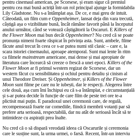
pentru cinemaul american, pe Scorsese, și eram sigur că premiul
pentru cea mai bună actriță într-un rol principal ajunge la formidabila
Lily Gladstone. Nu s-a întâmplat așa. De ce, e mai greu de intuit.
Câteodată, un film cum e
Oppenheimer
, lansat deja din vara trecută,
câștigă așa o vizibilitate bună, încât rămâne favorit până la începutul
anului următor, când se votează câștigătorii la Oscaruri. E
Killers of
the Flower Moon
mai bun decât
Oppenheimer
? Nu cred că se poate
pronunța nimeni foarte răspicat în privința asta. Sunt, ambele, filme
făcute anul trecut în ceea ce s-ar putea numi stil clasic – care e, la
scara istoriei cinemaului, aproape atemporal. Sunt mai lente în ritm
ca filmele
mainstream
americane, mai dense și mai apropiate de
literatura care încearcă să creeze o frescă a unei epoci.
Killers of the
Flower Moon
ar fi primul western regizat de Scorsese, dar un
western făcut cu sensibilitatea și ochiul pentru detaliu și cinism al
unui Theodore Dreiser. Și
Oppenheimer
, și
Killers of the Flower
Moon
sunt filme pe care nu le iubești, dar le respecți. Alegerea între
cele două, așa cum îmi închipui eu că s-a întâmplat, e circumstanțială
și s-ar putea decide în funcție de care film de peste trei ore te-a
plictisit mai puțin. E paradoxul unei ceremonii care, de regulă,
recompensează foarte rar comediile, fiindcă membrii votanți par să
prefere arta serioasă, respectabilă, dar nu atât de serioasă încât să te
intimideze cu aspirații prea înalte.
Nu cred că o să dispară vreodată ideea că Oscarurile și ceremonia
care le susține sunt, la urma urmei, o farsă. Recent, într-un interviu