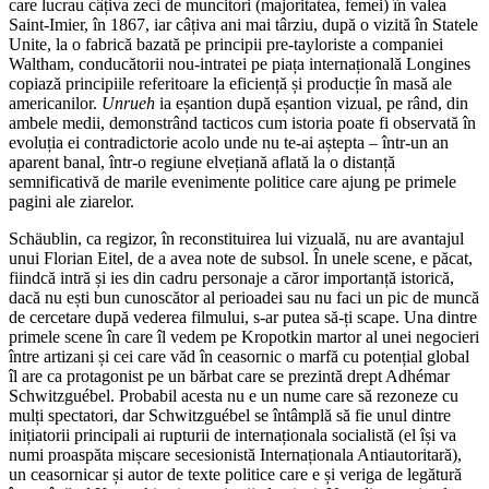
care lucrau câțiva zeci de muncitori (majoritatea, femei) în valea
Saint-Imier, în 1867, iar câțiva ani mai târziu, după o vizită în Statele
Unite, la o fabrică bazată pe principii pre-tayloriste a companiei
Waltham, conducătorii nou-intratei pe piața internațională Longines
copiază principiile referitoare la eficiență și producție în masă ale
americanilor.
Unrueh
ia eșantion după eșantion vizual, pe rând, din
ambele medii, demonstrând tacticos cum istoria poate fi observată în
evoluția ei contradictorie acolo unde nu te-ai aștepta – într-un an
aparent banal, într-o regiune elvețiană aflată la o distanță
semnificativă de marile evenimente politice care ajung pe primele
pagini ale ziarelor.
Schäublin, ca regizor, în reconstituirea lui vizuală, nu are avantajul
unui Florian Eitel, de a avea note de subsol. În unele scene, e păcat,
fiindcă intră și ies din cadru personaje a căror importanță istorică,
dacă nu ești bun cunoscător al perioadei sau nu faci un pic de muncă
de cercetare după vederea filmului, s-ar putea să-ți scape. Una dintre
primele scene în care îl vedem pe Kropotkin martor al unei negocieri
între artizani și cei care văd în ceasornic o marfă cu potențial global
îl are ca protagonist pe un bărbat care se prezintă drept Adhémar
Schwitzguébel. Probabil acesta nu e un nume care să rezoneze cu
mulți spectatori, dar Schwitzguébel se întâmplă să fie unul dintre
inițiatorii principali ai rupturii de internaționala socialistă (el își va
numi proaspăta mișcare secesionistă Internaționala Antiautoritară),
un ceasornicar și autor de texte politice care e și veriga de legătură