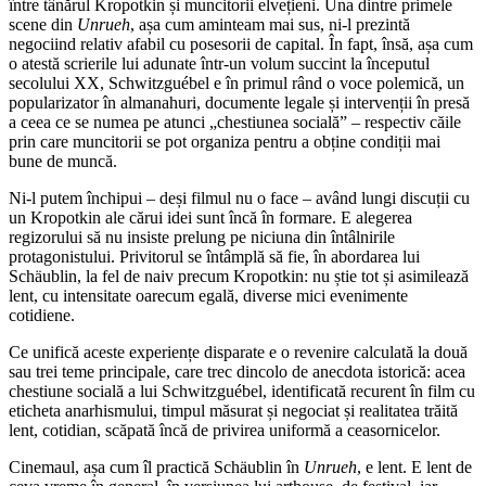
între tânărul Kropotkin și muncitorii elvețieni. Una dintre primele
scene din
Unrueh
, așa cum aminteam mai sus, ni-l prezintă
negociind relativ afabil cu posesorii de capital. În fapt, însă, așa cum
o atestă scrierile lui adunate într-un volum succint la începutul
secolului XX, Schwitzguébel e în primul rând o voce polemică, un
popularizator în almanahuri, documente legale și intervenții în presă
a ceea ce se numea pe atunci „chestiunea socială” – respectiv căile
prin care muncitorii se pot organiza pentru a obține condiții mai
bune de muncă.
Ni-l putem închipui – deși filmul nu o face – având lungi discuții cu
un Kropotkin ale cărui idei sunt încă în formare. E alegerea
regizorului să nu insiste prelung pe niciuna din întâlnirile
protagonistului. Privitorul se întâmplă să fie, în abordarea lui
Schäublin, la fel de naiv precum Kropotkin: nu știe tot și asimilează
lent, cu intensitate oarecum egală, diverse mici evenimente
cotidiene.
Ce unifică aceste experiențe disparate e o revenire calculată la două
sau trei teme principale, care trec dincolo de anecdota istorică: acea
chestiune socială a lui Schwitzguébel, identificată recurent în film cu
eticheta anarhismului, timpul măsurat și negociat și realitatea trăită
lent, cotidian, scăpată încă de privirea uniformă a ceasornicelor.
Cinemaul, așa cum îl practică Schäublin în
Unrueh
, e lent. E lent de