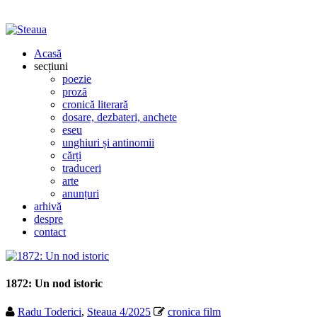
Acasă
secțiuni
poezie
proză
cronică literară
dosare, dezbateri, anchete
eseu
unghiuri și antinomii
cărți
traduceri
arte
anunțuri
arhivă
despre
contact
1872: Un nod istoric
Radu Toderici
,
Steaua 4/2025
cronica film