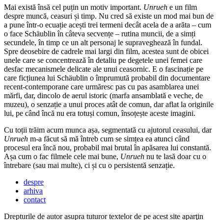
Mai există însă cel puțin un motiv important.
Unrueh
e un film
despre muncă, ceasuri și timp. Nu cred să existe un mod mai bun de
a pune într-o ecuație acești trei termeni decât acela de a arăta – cum
o face Schäublin în câteva secvențe – rutina muncii, de a simți
secundele, în timp ce un alt personaj le supraveghează în fundal.
Spre deosebire de cadrele mai largi din film, acestea sunt de obicei
unele care se concentrează în detaliu pe degetele unei femei care
desfac mecanismele delicate ale unui ceasornic. E o fascinație pe
care ficțiunea lui Schäublin o împrumută probabil din documentare
recent-contemporane care urmăresc pas cu pas asamblarea unei
mărfi, dar, dincolo de aerul istoric (marfa ansamblată e veche, de
muzeu), o senzație a unui proces atât de comun, dar aflat la originile
lui, pe când încă nu era totuși comun, însoțește aceste imagini.
Cu toții trăim acum munca așa, segmentată cu ajutorul ceasului, dar
Unrueh
m-a făcut să mă întreb cum se simțea ea atunci când
procesul era încă nou, probabil mai brutal în apăsarea lui constantă.
Așa cum o fac filmele cele mai bune,
Unrueh
nu te lasă doar cu o
întrebare (sau mai multe), ci și cu o persistentă senzație.
despre
arhiva
contact
Drepturile de autor asupra tuturor textelor de pe acest site aparţin