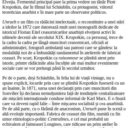
Elveția. Fermentul principal pare la prima vedere un tânăr Piotr
Kropotkin, dar în filmul lui Schäublin, ca protagonist, viitorul
teoretician anarhist e în mare parte un observator politicos.
Unrueh
e un film cu rădăcini intelectuale, o reconstituire a unei stări
a ideilor la 1872 care datorează mult unei monografii dedicate de
istoricul Florian Eitel ceasornicarilor anarhiști elvețieni activi în
ultimele decenii ale secolului XIX. Kropotkin, ca personaj, trece de
la cadru la cadru pe lângă muncitori ceasornicari, oficiali ai
administrației, fotografi ambulanți sau patroni care se gândesc la
modalități noi de a îmbunătăți randamentul în atelierele de fabricat
ceasuri. Pe scurt, Kropotkin ca
raisonneur
se plimbă atent prin
istorie, printre rădăcinile abia încolțite ale mai multor evenimente
sociale care se vor prelungi până în secolul următor.
Pe de o parte, deși Schäublin, în felia lui de viață vintage, nu o
spune explicit, locurile prin care se plimbă Kropotkin fuseseră cu un
an înainte, în 1871, sursa unei declarații prin care muncitorii din
Sonvilier își declarau nemulțumirea față de tendințele centralizatoare
ale mișcării internaționale conduse informal de Karl Marx. E o fisură
care va deveni rapid falie – între mișcarea socialistă și cea anarhistă.
Pe de altă parte, cu o fărâmă de anacronism,
Unrueh
pune în scenă o
altă evoluție importantă. Fabrica de ceasuri din film, numită cu fin
umor etimologico-politic
Centralines
, e cel mai probabil un
echivalent al faimoasei Longines, care ridicase un prim atelier în