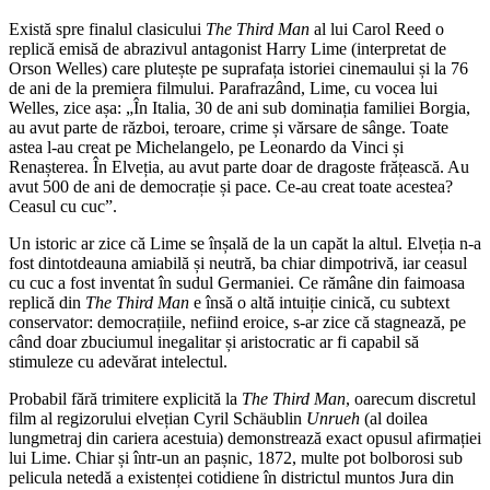
Există spre finalul clasicului
The Third Man
al lui Carol Reed o
replică emisă de abrazivul antagonist Harry Lime (interpretat de
Orson Welles) care plutește pe suprafața istoriei cinemaului și la 76
de ani de la premiera filmului. Parafrazând, Lime, cu vocea lui
Welles, zice așa: „În Italia, 30 de ani sub dominația familiei Borgia,
au avut parte de război, teroare, crime și vărsare de sânge. Toate
astea l-au creat pe Michelangelo, pe Leonardo da Vinci și
Renașterea. În Elveția, au avut parte doar de dragoste frățească. Au
avut 500 de ani de democrație și pace. Ce-au creat toate acestea?
Ceasul cu cuc”.
Un istoric ar zice că Lime se înșală de la un capăt la altul. Elveția n-a
fost dintotdeauna amiabilă și neutră, ba chiar dimpotrivă, iar ceasul
cu cuc a fost inventat în sudul Germaniei. Ce rămâne din faimoasa
replică din
The Third Man
e însă o altă intuiție cinică, cu subtext
conservator: democrațiile, nefiind eroice, s-ar zice că stagnează, pe
când doar zbuciumul inegalitar și aristocratic ar fi capabil să
stimuleze cu adevărat intelectul.
Probabil fără trimitere explicită la
The Third Man
, oarecum discretul
film al regizorului elvețian Cyril Schäublin
Unrueh
(al doilea
lungmetraj din cariera acestuia) demonstrează exact opusul afirmației
lui Lime. Chiar și într-un an pașnic, 1872, multe pot bolborosi sub
pelicula netedă a existenței cotidiene în districtul muntos Jura din