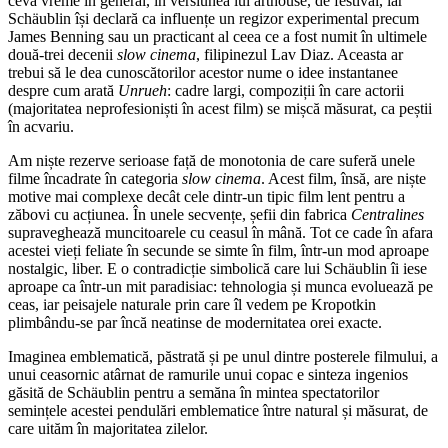
ceva vreme în general, în versiunea lui arthouse, de festival, iar
Schäublin își declară ca influențe un regizor experimental precum
James Benning sau un practicant al ceea ce a fost numit în ultimele
două-trei decenii
slow cinema
, filipinezul Lav Diaz. Aceasta ar
trebui să le dea cunoscătorilor acestor nume o idee instantanee
despre cum arată
Unrueh
: cadre largi, compoziții în care actorii
(majoritatea neprofesioniști în acest film) se mișcă măsurat, ca peștii
în acvariu.
Am niște rezerve serioase față de monotonia de care suferă unele
filme încadrate în categoria
slow cinema
. Acest film, însă, are niște
motive mai complexe decât cele dintr-un tipic film lent pentru a
zăbovi cu acțiunea. În unele secvențe, șefii din fabrica
Centralines
supraveghează muncitoarele cu ceasul în mână. Tot ce cade în afara
acestei vieți feliate în secunde se simte în film, într-un mod aproape
nostalgic, liber. E o contradicție simbolică care lui Schäublin îi iese
aproape ca într-un mit paradisiac: tehnologia și munca evoluează pe
ceas, iar peisajele naturale prin care îl vedem pe Kropotkin
plimbându-se par încă neatinse de modernitatea orei exacte.
Imaginea emblematică, păstrată și pe unul dintre posterele filmului, a
unui ceasornic atârnat de ramurile unui copac e sinteza ingenios
găsită de Schäublin pentru a semăna în mintea spectatorilor
semințele acestei pendulări emblematice între natural și măsurat, de
care uităm în majoritatea zilelor.