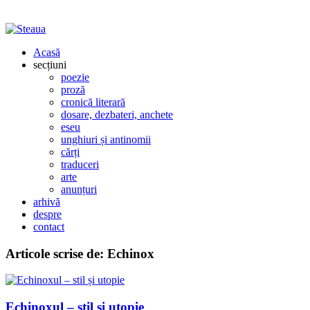
Acasă
secțiuni
poezie
proză
cronică literară
dosare, dezbateri, anchete
eseu
unghiuri și antinomii
cărți
traduceri
arte
anunțuri
arhivă
despre
contact
Articole scrise de:
Echinox
Echinoxul – stil și utopie