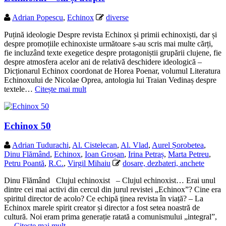
Adrian Popescu
,
Echinox
diverse
Puțină ideologie Despre revista Echinox și primii echinoxiști, dar și
despre promoțiile echinoxiste următoare s-au scris mai multe cărți,
fie incluzând texte exegetice despre protagoniștii grupării clujene, fie
despre atmosfera acelor ani de relativă deschidere ideologică –
Dicționarul Echinox coordonat de Horea Poenar, volumul Literatura
Echinoxului de Nicolae Oprea, antologia lui Traian Vedinaș despre
textele…
Citește mai mult
Echinox 50
Adrian Tudurachi
,
Al. Cistelecan
,
Al. Vlad
,
Aurel Șorobetea
,
Dinu Flămând
,
Echinox
,
Ioan Groșan
,
Irina Petraș
,
Marta Petreu
,
Petru Poantă
,
R.C.
,
Virgil Mihaiu
dosare, dezbateri, anchete
Dinu Flămând Clujul echinoxist – Clujul echinoxist… Erai unul
dintre cei mai activi din cercul din jurul revistei „Echinox”? Cine era
spiritul director de acolo? Ce echipă ținea revista în viață? – La
Echinox marele spirit creator și director a fost setea noastră de
cultură. Noi eram prima generație ratată a comunismului „integral”,
…
Citește mai mult