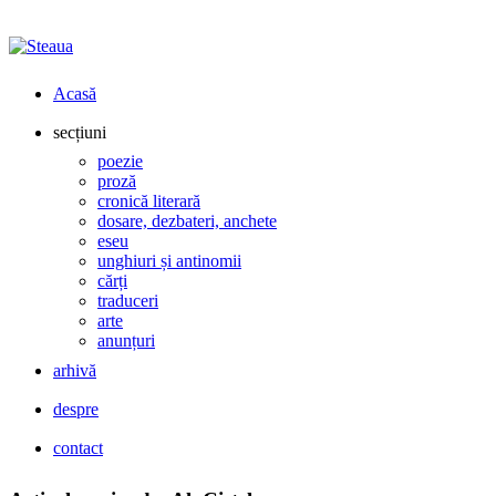
Acasă
secțiuni
poezie
proză
cronică literară
dosare, dezbateri, anchete
eseu
unghiuri și antinomii
cărți
traduceri
arte
anunțuri
arhivă
despre
contact