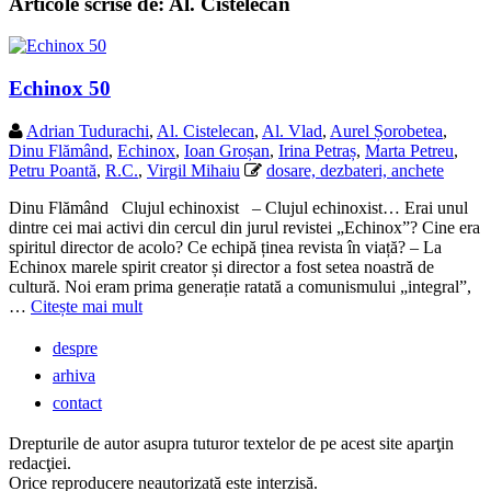
Articole scrise de:
Al. Cistelecan
Echinox 50
Adrian Tudurachi
,
Al. Cistelecan
,
Al. Vlad
,
Aurel Șorobetea
,
Dinu Flămând
,
Echinox
,
Ioan Groșan
,
Irina Petraș
,
Marta Petreu
,
Petru Poantă
,
R.C.
,
Virgil Mihaiu
dosare, dezbateri, anchete
Dinu Flămând Clujul echinoxist – Clujul echinoxist… Erai unul
dintre cei mai activi din cercul din jurul revistei „Echinox”? Cine era
spiritul director de acolo? Ce echipă ținea revista în viață? – La
Echinox marele spirit creator și director a fost setea noastră de
cultură. Noi eram prima generație ratată a comunismului „integral”,
…
Citește mai mult
despre
arhiva
contact
Drepturile de autor asupra tuturor textelor de pe acest site aparţin
redacţiei.
Orice reproducere neautorizată este interzisă.