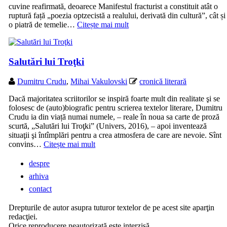
cuvine reafirmată, deoarece Manifestul fracturist a constituit atât o
ruptură față „poezia optzecistă a realului, derivată din cultură”, cât și
o piatră de temelie…
Citește mai mult
Salutări lui Troţki
Dumitru Crudu
,
Mihai Vakulovski
cronică literară
Dacă majoritatea scriitorilor se inspiră foarte mult din realitate şi se
folosesc de (auto)biografic pentru scrierea textelor literare, Dumitru
Crudu ia din viață numai numele, – reale în noua sa carte de proză
scurtă, „Salutări lui Troţki” (Univers, 2016), – apoi inventează
situaţii şi întîmplări pentru a crea atmosfera de care are nevoie. Sînt
convins…
Citește mai mult
despre
arhiva
contact
Drepturile de autor asupra tuturor textelor de pe acest site aparţin
redacţiei.
Orice reproducere neautorizată este interzisă.