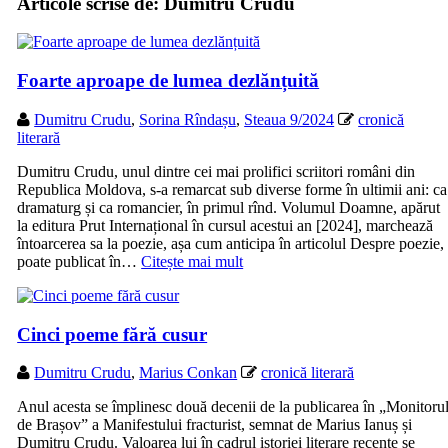
Articole scrise de:
Dumitru Crudu
Foarte aproape de lumea dezlănțuită
Dumitru Crudu
,
Sorina Rîndașu
,
Steaua 9/2024
cronică
literară
Dumitru Crudu, unul dintre cei mai prolifici scriitori români din
Republica Moldova, s-a remarcat sub diverse forme în ultimii ani: ca
dramaturg și ca romancier, în primul rînd. Volumul Doamne, apărut
la editura Prut Internațional în cursul acestui an [2024], marchează
întoarcerea sa la poezie, așa cum anticipa în articolul Despre poezie,
poate publicat în…
Citește mai mult
Cinci poeme fără cusur
Dumitru Crudu
,
Marius Conkan
cronică literară
Anul acesta se împlinesc două decenii de la publicarea în „Monitoru
de Brașov” a Manifestului fracturist, semnat de Marius Ianuș și
Dumitru Crudu. Valoarea lui în cadrul istoriei literare recente se