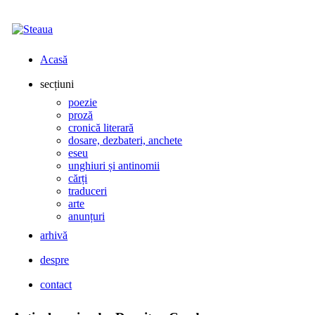
Acasă
secțiuni
poezie
proză
cronică literară
dosare, dezbateri, anchete
eseu
unghiuri și antinomii
cărți
traduceri
arte
anunțuri
arhivă
despre
contact