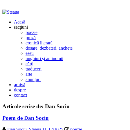
Acasă
secțiuni
poezie
proză
cronică literară
dosare, dezbateri, anchete
eseu
unghiuri și antinomii
cărți
traduceri
arte
anunțuri
arhivă
despre
contact
Articole scrise de:
Dan Sociu
Poem de Dan Sociu
Dan Sociu
,
Steaua 11-12/2025
poezie