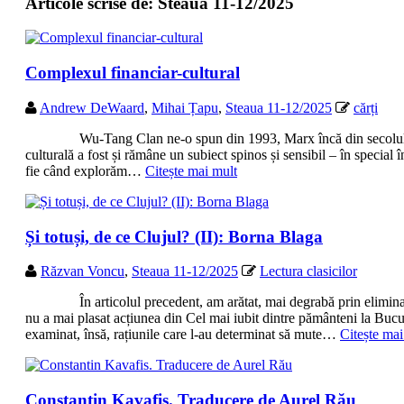
Articole scrise de:
Steaua 11-12/2025
Complexul financiar-cultural
Andrew DeWaard
,
Mihai Țapu
,
Steaua 11-12/2025
cărți
Wu-Tang Clan ne-o spun din 1993, Marx încă din secolul XIX: 
culturală a fost și rămâne un subiect spinos și sensibil – în special 
fie când explorăm…
Citește mai mult
Și totuși, de ce Clujul? (II): Borna Blaga
Răzvan Voncu
,
Steaua 11-12/2025
Lectura clasicilor
În articolul precedent, am arătat, mai degrabă prin eliminare d
nu a mai plasat acțiunea din Cel mai iubit dintre pământeni la Bucu
examinat, însă, rațiunile care l-au determinat să mute…
Citește mai
Constantin Kavafis. Traducere de Aurel Rău