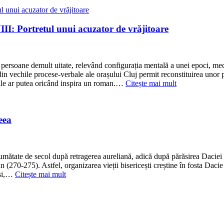
III: Portretul unui acuzator de vrăjitoare
soane demult uitate, relevând configurația mentală a unei epoci, me
 din vechile procese-verbale ale orașului Cluj permit reconstituirea unor
orale ar putea oricând inspira un roman.…
Citește mai mult
eea
o jumătate de secol după retragerea aureliană, adică după părăsirea Daciei
 (270-275). Astfel, organizarea vieții bisericești creștine în fosta Daci
eși,…
Citește mai mult