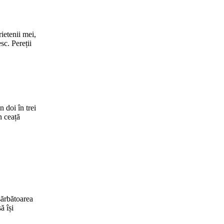
etenii mei,
sc. Pereții
 doi în trei
n ceață
esărbătoarea
ă își