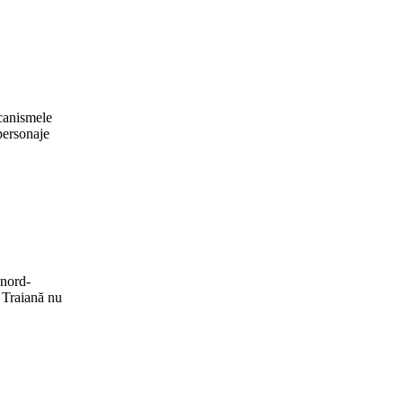
canismele
 personaje
 nord-
e Traiană nu