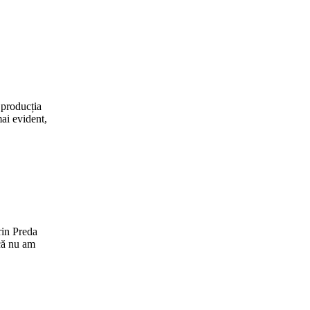
producția
mai evident,
rin Preda
ncă nu am