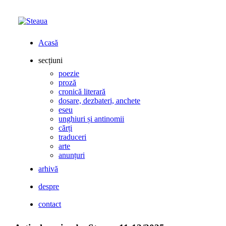
Acasă
secțiuni
poezie
proză
cronică literară
dosare, dezbateri, anchete
eseu
unghiuri și antinomii
cărți
traduceri
arte
anunțuri
arhivă
despre
contact