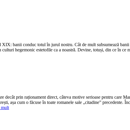
banii conduc totul în jurul nostru. Cât de mult subsumează banii 
în culturi hegemonic estetofile ca a noastră. Devine, totuși, din ce în ce 
ecât prin raționament direct, câteva motive serioase pentru care Ma
rești, așa cum o făcuse în toate romanele sale „citadine” precedente. Î
 mult