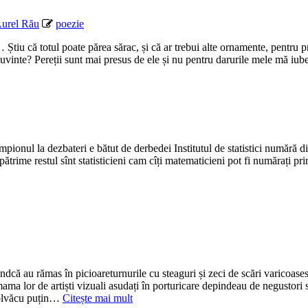
Aurel Rău
poezie
ul poate părea sărac, și că ar trebui alte ornamente, pentru pri
cuvinte? Pereții sunt mai presus de ele și nu pentru darurile mele mă iube
onul la dezbateri e bătut de derbedei Institutul de statistici numără din
ătrime restul sînt statisticieni cam cîți matematicieni pot fi numărați pri
fiindcă au rămas în picioareturnurile cu steaguri și zeci de scări varicoas
ma lor de artiști vizuali asudați în porturicare depindeau de negustori s
ezolvăcu puțin…
Citește mai mult