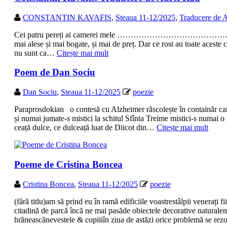
CONSTANTIN KAVAFIS
,
Steaua 11-12/2025
,
Traducere de 
Cei patru pereți ai camerei mele …………………………………… Știu că tot
mai alese și mai bogate, și mai de preț. Dar ce rost au toate aceste 
nu sunt ca…
Citește mai mult
Poem de Dan Sociu
Dan Sociu
,
Steaua 11-12/2025
poezie
Paraprosdokian o contesă cu Alzheimer răscolește în containăr campi
și numai jumate-s mistici la schitul Sfînta Treime mistici-s numai o p
ceață dulce, ce dulceață luat de Diicot din…
Citește mai mult
Poeme de Cristina Boncea
Cristina Boncea
,
Steaua 11-12/2025
poezie
(fără titlu)am să prind eu în ramă edificiile voastrestâlpii venerați 
citadină de parcă încă ne mai pasăde obiectele decorative naturalema
hrăneascănevestele & copiiiîn ziua de astăzi orice problemă se r