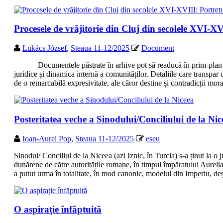
Procesele de vrăjitorie din Cluj din secolele XVI-XV
Lukács József
,
Steaua 11-12/2025
Document
Documentele păstrate în arhive pot să readucă în prim-plan per
juridice și dinamica internă a comunităților. Detaliile care transpar
de o remarcabilă expresivitate, ale căror destine și contradicții m
Posteritatea veche a Sinodului/Conciliului de la Nic
Ioan-Aurel Pop
,
Steaua 11-12/2025
eseu
Sinodul/ Conciliul de la Niceea (azi Iznic, în Turcia) s-a ținut la 
dunărene de către autoritățile romane, în timpul împăratului Aurelian
a putut urma în totalitate, în mod canonic, modelul din Imperiu, d
O aspirație înfăptuită