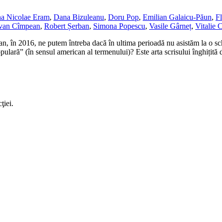
a Nicolae Eram
,
Dana Bizuleanu
,
Doru Pop
,
Emilian Galaicu-Păun
,
Fl
van Cîmpean
,
Robert Șerban
,
Simona Popescu
,
Vasile Gârneț
,
Vitalie 
n, în 2016, ne putem întreba dacă în ultima perioadă nu asistăm la o sc
“populară” (în sensul american al termenului)? Este arta scrisului înghițit
ţiei.