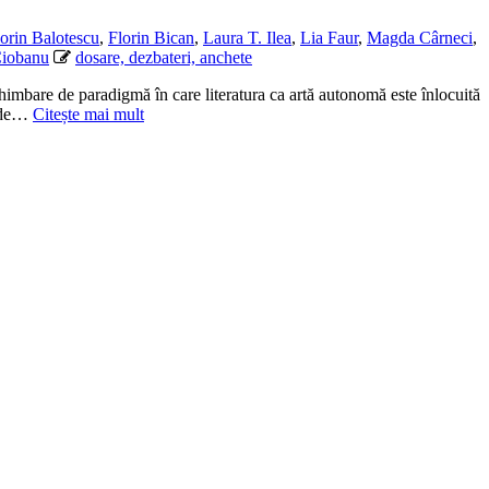
orin Balotescu
,
Florin Bican
,
Laura T. Ilea
,
Lia Faur
,
Magda Cârneci
,
Ciobanu
dosare, dezbateri, anchete
himbare de paradigmă în care literatura ca artă autonomă este înlocuită
ă de…
Citește mai mult