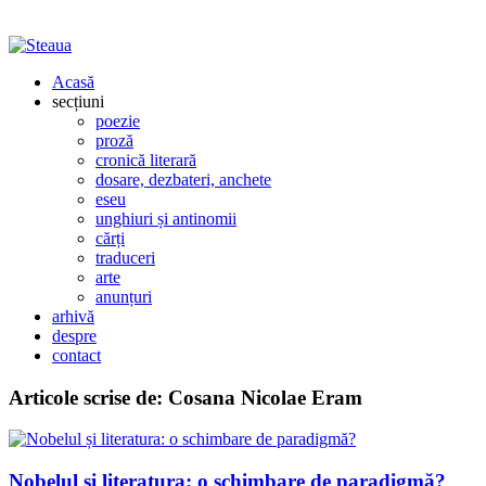
Acasă
secțiuni
poezie
proză
cronică literară
dosare, dezbateri, anchete
eseu
unghiuri și antinomii
cărți
traduceri
arte
anunțuri
arhivă
despre
contact
Articole scrise de:
Cosana Nicolae Eram
Nobelul și literatura: o schimbare de paradigmă?