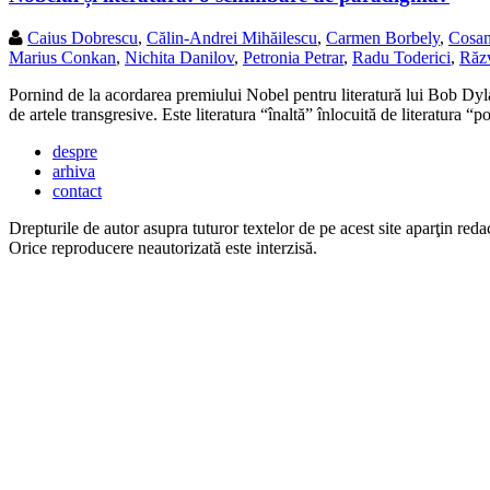
Caius Dobrescu
,
Călin-Andrei Mihăilescu
,
Carmen Borbely
,
Cosan
Marius Conkan
,
Nichita Danilov
,
Petronia Petrar
,
Radu Toderici
,
Răz
Pornind de la acordarea premiului Nobel pentru literatură lui Bob Dyla
de artele transgresive. Este literatura “înaltă” înlocuită de literatura 
despre
arhiva
contact
Drepturile de autor asupra tuturor textelor de pe acest site aparţin redac
Orice reproducere neautorizată este interzisă.