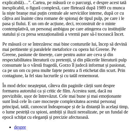
explicabilă)…”. Cartea, pe măsură ce o parcurgi, e despre acest tată
inexplicabil, o figură complexă, care flirtează după 1989 cu munca
la niște branșe mai puțin centrale ale serviciilor interne, după ce cu
câțiva ani înainte citea romane de spionaj de tipul pulp, pe care i le
pasa și fiului. E un om de acțiune, deci, reconstruit de o minte
contemplativă, un personaj ambiguu pe care atingerea cu instituțiile
statului și cu presa senzaționalistă a vremii pare să-l tocească încet.
Pe măsură ce se întrezăresc mai bine contururile lui, încep să devină
mai pertinente și paralelele metaforice cu opera lui Greene. Pe
Greene, pasiune de tinerețe, care pentru autor are ceva și din
respectabilitatea literaturii cu pretenții, și din plăcerile literaturii pulp
consumate la o vârstă fragedă, Gorzo îl judecă informat și pasionat,
ca pe un om cu prea multe fațete pentru a fi etichetat din scurt. Prin
contagiune, la fel stau lucrurile și cu tatăl rememorat.
În mod deloc neașteptat, câteva din paginile cărții sunt despre
formarea autorului ca și critic de film. Acestea sunt, dacă nu
previzibile, ușor de întrevăzut. Cele mai bune și mai emoționante
sunt însă cele în care mocnește complexitatea acestui personaj
principal, tatăl, cunoscut îndeaproape și de la distanță în același timp,
o lume pestriță cu spioni, ambiții și iluzii nerealizate, pe un fundal de
epocă schițat cu eleganță și precizie afectuoasă.
despre