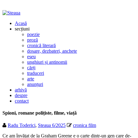
Acasă
secțiuni
poezie
proză
cronică literară
dosare, dezbateri, anchete
eseu
unghiuri și antinomii
cărți
traduceri
arte
anunțuri
arhivă
despre
contact
Spioni, romane polițiste, filme, viață
Radu Toderici
,
Steaua 6/2025
cronica film
Ce am învățat de la Graham Greene e o carte dintr-un gen care de-