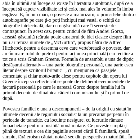
abia în ultimii ani începe să existe în literatura autohtonă, după ce a
început să capete vizibilitate ici și colo, mai ales în volume în limba
engleză. E, în linii mari, o poveste a maturizării, o primă felie dintr-o
autobiografie pe care ți-o poți închipui mai vastă, o schiță de
biografie intelectuală, dar cu o găselniță care îi servește de
contrapunct. În acest caz, pentru criticul de film Andrei Gorzo,
această găselniță (căruia poate amatorul de idei clasice despre film
nu i-ar refuza numele de „McGuffin”, propus hâtru de Alfred
Hitchcock pentru a desemna ceva care vertebrează o poveste, dar
are în mare rolul de pretext pentru acțiunea principală) e o recitire a
tot ce a scris Graham Greene. Formula de ansamblu e una de diptic,
desfășurat alternativ – una parte biografie personală, una parte eseu
literar despre scriitorul britanic –, cu mențiunea că pasajele
comentate și chiar motto-urile alese pentru capitole din opera lui
Greene încep să reflecte cât se poate de deliberat evenimentele de
factură personală pe care le narează Gorzo despre familia lui în
primul deceniu de dinaintea căderii comunismului și în primul de
după.
Povestea familiei e una a descompunerii – de la origini cu statut în
ultimele decenii ale regimului socialist la un precariat perpetuu în
perioada de tranziție, cu locuințe nesigure, cu lucrurile rămase
împachetate pentru o posibilă nouă mutare. Ce poveste simplă și
plină de textură e cea din paginile acestei cărți! E familiară, spusă
simplu, fără eroism căutat, notată sec din perspectiva maturității. În