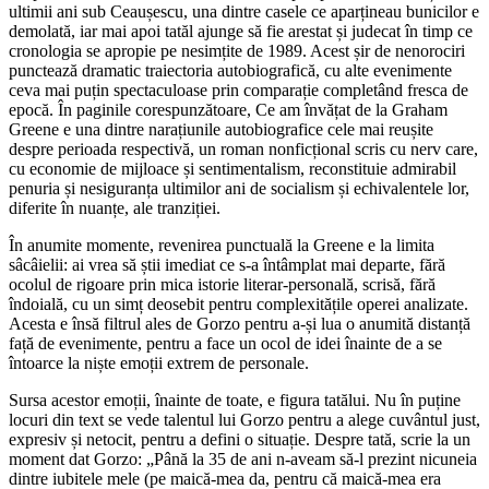
ultimii ani sub Ceaușescu, una dintre casele ce aparțineau bunicilor e
demolată, iar mai apoi tatăl ajunge să fie arestat și judecat în timp ce
cronologia se apropie pe nesimțite de 1989. Acest șir de nenorociri
punctează dramatic traiectoria autobiografică, cu alte evenimente
ceva mai puțin spectaculoase prin comparație completând fresca de
epocă. În paginile corespunzătoare, Ce am învățat de la Graham
Greene e una dintre narațiunile autobiografice cele mai reușite
despre perioada respectivă, un roman nonficțional scris cu nerv care,
cu economie de mijloace și sentimentalism, reconstituie admirabil
penuria și nesiguranța ultimilor ani de socialism și echivalentele lor,
diferite în nuanțe, ale tranziției.
În anumite momente, revenirea punctuală la Greene e la limita
sâcâielii: ai vrea să știi imediat ce s-a întâmplat mai departe, fără
ocolul de rigoare prin mica istorie literar-personală, scrisă, fără
îndoială, cu un simț deosebit pentru complexitățile operei analizate.
Acesta e însă filtrul ales de Gorzo pentru a-și lua o anumită distanță
față de evenimente, pentru a face un ocol de idei înainte de a se
întoarce la niște emoții extrem de personale.
Sursa acestor emoții, înainte de toate, e figura tatălui. Nu în puține
locuri din text se vede talentul lui Gorzo pentru a alege cuvântul just,
expresiv și netocit, pentru a defini o situație. Despre tată, scrie la un
moment dat Gorzo: „Până la 35 de ani n-aveam să-l prezint nicuneia
dintre iubitele mele (pe maică-mea da, pentru că maică-mea era