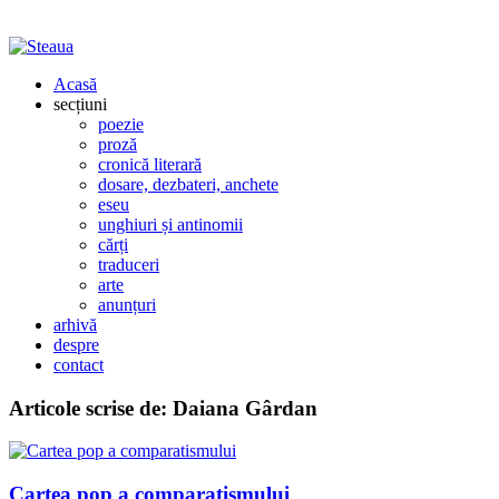
Acasă
secțiuni
poezie
proză
cronică literară
dosare, dezbateri, anchete
eseu
unghiuri și antinomii
cărți
traduceri
arte
anunțuri
arhivă
despre
contact
Articole scrise de:
Daiana Gârdan
Cartea pop a comparatismului