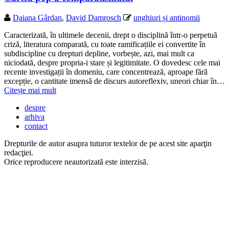
Daiana Gârdan
,
David Damrosch
unghiuri și antinomii
Caracterizată, în ultimele decenii, drept o disciplină într-o perpetuă
criză, literatura comparată, cu toate ramificațiile ei convertite în
subdiscipline cu drepturi depline, vorbește, azi, mai mult ca
niciodată, despre propria-i stare și legitimitate. O dovedesc cele mai
recente investigații în domeniu, care concentrează, aproape fără
excepție, o cantitate imensă de discurs autoreflexiv, uneori chiar în…
Citește mai mult
despre
arhiva
contact
Drepturile de autor asupra tuturor textelor de pe acest site aparţin
redacţiei.
Orice reproducere neautorizată este interzisă.