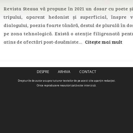
Revista Steaua vă propune în 2021 un dosar cu poete și
tripului, aparent hedonist și superficial, înspre v
dialogului, poezia foarte tânără, destul de plurală în do
pe zona tehnologică. Există o atenție filigranată pentru
atins de afectări post-douămiste…
Citește mai mult
DESPRE
ARHIVA
CONTACT
Drepturile de autor asupra tuturor textelor de pe acest site aparţin redacţiei.
Orice reproducere neautorizată este interzisă.