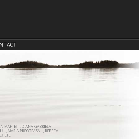
NTACT
AN MAFTEI
,
DIANA GABRIELA
NU
,
MARIA PREOTEASA
,
REBECA
NCHETE