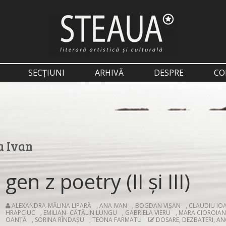
SECȚIUNI
ARHIVĂ
DESPRE
CO
 Ivan
gen z poetry (II și III)
ALEXANDRA-MĂLINA LIPARĂ
,
ANA IVAN
,
BOGDAN VIȘAN
,
CLAUDIU IO
HRAPCIUC
,
EMILIAN- CĂTĂLIN LUNGU
,
GABRIELA VIERU
,
MARA CIOROIA
OANŢĂ
,
SORINA RÎNDAȘU
,
TEONA FARMATU
DOSARE, DEZBATERI, A