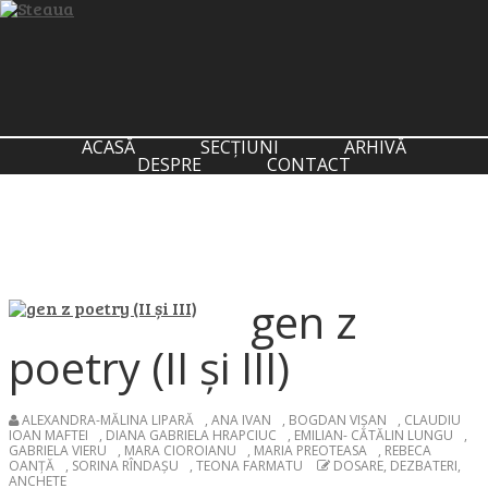
ACASĂ
SECȚIUNI
ARHIVĂ
DESPRE
CONTACT
gen z
poetry (II și III)
ALEXANDRA-MĂLINA LIPARĂ
,
ANA IVAN
,
BOGDAN VIȘAN
,
CLAUDIU
IOAN MAFTEI
,
DIANA GABRIELA HRAPCIUC
,
EMILIAN- CĂTĂLIN LUNGU
,
GABRIELA VIERU
,
MARA CIOROIANU
,
MARIA PREOTEASA
,
REBECA
OANŢĂ
,
SORINA RÎNDAȘU
,
TEONA FARMATU
DOSARE, DEZBATERI,
ANCHETE