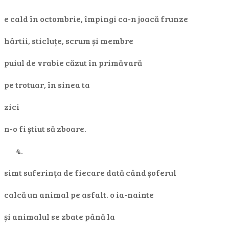
e cald în octombrie, împingi ca-n joacă frunze
hârtii, sticluțe, scrum și membre
puiul de vrabie căzut în primăvară
pe trotuar, în sinea ta
zici
n-o fi știut să zboare.
simt suferința de fiecare dată când șoferul
calcă un animal pe asfalt. o ia-nainte
și animalul se zbate până la