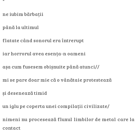
*
ne iubim bărbații
până la ultimul
flatate când sonorul era întrerupt
iar horrorul avea esența-n oameni
așa cum fusesem obișnuite până atunci//
mi se pare doar mie că o vânătaie protestează
și desenează timid
un iglu pe coperta unei compilații civilizate/
nimeni nu procesează fluxul limbilor de metal care la
contact