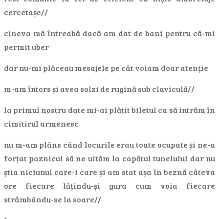
cercetașe//
cineva mă întreabă dacă am dat de bani pentru că-mi
permit uber
dar nu-mi plăceau mesajele pe cât voiam doar atenție
m-am întors și avea solzi de rugină sub claviculă//
la primul nostru date mi-ai plătit biletul ca să intrăm în
cimitirul armenesc
nu m-am plâns când locurile erau toate ocupate și ne-a
forțat paznicul să ne uităm la capătul tunelului dar nu
știa niciunul care-i care și am stat așa în beznă câteva
ore fiecare lățindu-și gura cum voia fiecare
strâmbându-se la soare//