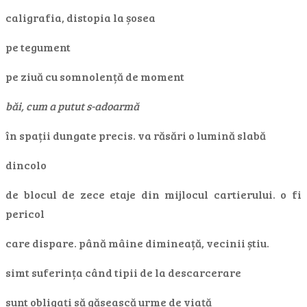
caligrafia, distopia la șosea
pe tegument
pe ziuă cu somnolență de moment
băi, cum a putut s-adoarmă
în spații dungate precis. va răsări o lumină slabă
dincolo
de blocul de zece etaje din mijlocul cartierului. o fi
pericol
care dispare. până mâine dimineață, vecinii știu.
simt suferința când tipii de la descarcerare
sunt obligați să găsească urme de viață