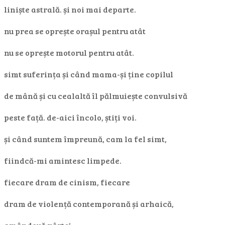
liniște astrală. și noi mai departe.
nu prea se oprește orașul pentru atât
nu se oprește motorul pentru atât.
simt suferința și când mama-și ține copilul
de mână și cu cealaltă îl pălmuiește convulsivă
peste față. de-aici încolo, știți voi.
și când suntem împreună, cam la fel simt,
fiindcă-mi amintesc limpede.
fiecare dram de cinism, fiecare
dram de violență contemporană și arhaică,