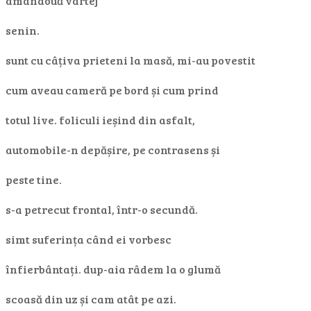
amândouă vârtej
senin.
sunt cu câțiva prieteni la masă, mi-au povestit
cum aveau cameră pe bord și cum prind
totul live. foliculi ieșind din asfalt,
automobile-n depășire, pe contrasens și
peste tine.
s-a petrecut frontal, într-o secundă.
simt suferința când ei vorbesc
înfierbântați. dup-aia râdem la o glumă
scoasă din uz și cam atât pe azi.