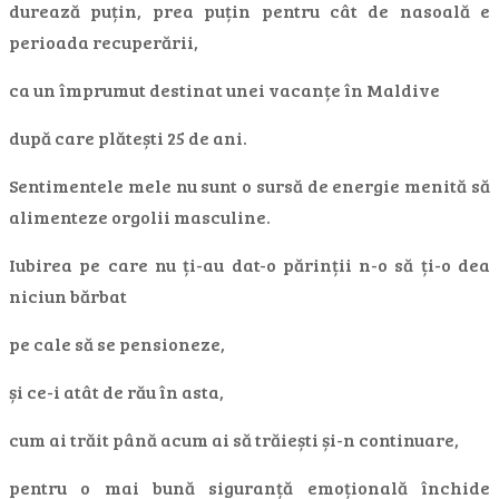
durează puțin, prea puțin pentru cât de nasoală e
perioada recuperării,
ca un împrumut destinat unei vacanțe în Maldive
după care plătești 25 de ani.
Sentimentele mele nu sunt o sursă de energie menită să
alimenteze orgolii masculine.
Iubirea pe care nu ți-au dat-o părinții n-o să ți-o dea
niciun bărbat
pe cale să se pensioneze,
și ce-i atât de rău în asta,
cum ai trăit până acum ai să trăiești și-n continuare,
pentru o mai bună siguranță emoțională închide