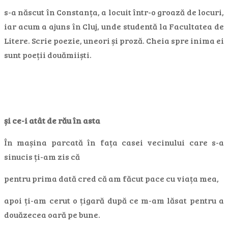
s-a născut în Constanța, a locuit într-o groază de locuri,
iar acum a ajuns în Cluj, unde studentă la Facultatea de
Litere. Scrie poezie, uneori și proză. Cheia spre inima ei
sunt poeții douămiiști.
și ce-i atât de rău în asta
În mașina parcată în fața casei vecinului care s-a
sinucis ți-am zis că
pentru prima dată cred că am făcut pace cu viața mea,
apoi ți-am cerut o țigară după ce m-am lăsat pentru a
douăzecea oară pe bune.