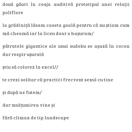
două găuri în coaja auditivă prototipul unei relații
poliflore
la grădiniță lăsam caseta goală pentru că nu știam cum
mă cheamă iar la liceu doar o hașuram/
pătratele gigantice ale unui sudoku se așază în cocon
dar respir ușurată
știu să colorez în excel//
te crezi solitar că practici frecvent sexul cu tine
și după ne futem/
dar mulțumirea vine și
fără climax de tip landscape