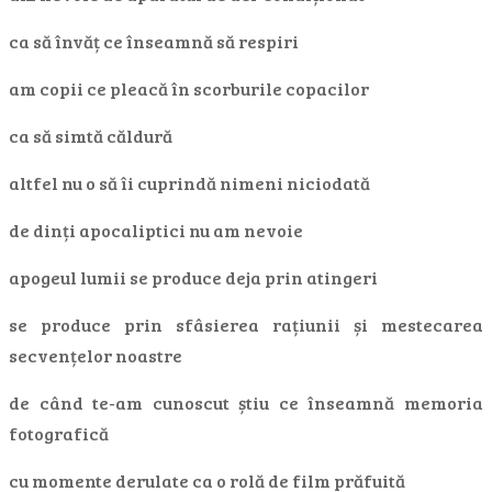
ca să învăț ce înseamnă să respiri
am copii ce pleacă în scorburile copacilor
ca să simtă căldură
altfel nu o să îi cuprindă nimeni niciodată
de dinți apocaliptici nu am nevoie
apogeul lumii se produce deja prin atingeri
se produce prin sfâsierea rațiunii și mestecarea
secvențelor noastre
de când te-am cunoscut știu ce înseamnă memoria
fotografică
cu momente derulate ca o rolă de film prăfuită