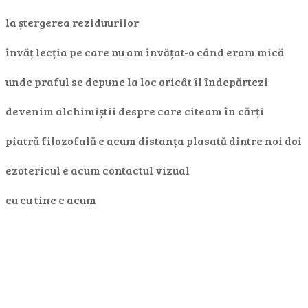
la ștergerea reziduurilor
învăț lecția pe care nu am învățat-o când eram mică
unde praful se depune la loc oricât îl îndepărtezi
devenim alchimiștii despre care citeam în cărți
piatră filozofală e acum distanța plasată dintre noi doi
ezotericul e acum contactul vizual
eu cu tine e acum