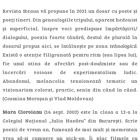
Revista Steaua vă propune în 2021 un dosar cu poete și
poeți tineri. Din genealogiile tripului, aparent hedonist
și superficial, înspre voci predispuse împărtășirii/
dialogului, poezia foarte tânără, destul de plurală în
dosarul propus aici, se întâlnește pe zona
tehnologică.
Există o atenție filigranată pentru ritm (sau lipsa lui),
fie unul atins de afectări post-douămiste sau de
încercări voioase de experimentalism ludic.
Abandonul, melancolia tensionează tematic un
vizionarism colorat, practic, senin din când în când.
(Cosmina Moroșan și Vlad Moldovan)
Mara Cioroianu
(16 sept. 2002) este în clasa a 12-a la
Colegiul Național ,,Iulia Hasdeu” din București. Scrie
poezii de vreun an, fumează de mai mult și momentan
vrea să-și cumpere un pick-up. Îi plac filmele cu