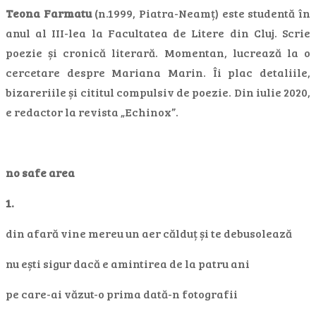
Teona Farmatu
(n.1999, Piatra-Neamț) este studentă în
anul al III-lea la Facultatea de Litere din Cluj. Scrie
poezie și cronică literară. Momentan, lucrează la o
cercetare despre Mariana Marin. Îi plac detaliile,
bizareriile și cititul compulsiv de poezie. Din iulie 2020,
e redactor la revista „Echinox”.
no safe area
1.
din afară vine mereu un aer călduț și te debusolează
nu ești sigur dacă e amintirea de la patru ani
pe care-ai văzut-o prima dată-n fotografii