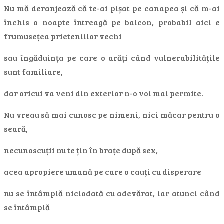
Nu mă deranjează că te-ai pișat pe canapea și că m-ai
închis o noapte întreagă pe balcon, probabil aici e
frumusețea prieteniilor vechi
sau îngăduința pe care o arăți când vulnerabilitățile
sunt familiare,
dar oricui va veni din exterior n-o voi mai permite.
Nu vreau să mai cunosc pe nimeni, nici măcar pentru o
seară,
necunoscuții nu te țin în brațe după sex,
acea apropiere umană pe care o cauți cu disperare
nu se întâmplă niciodată cu adevărat, iar atunci când
se întâmplă