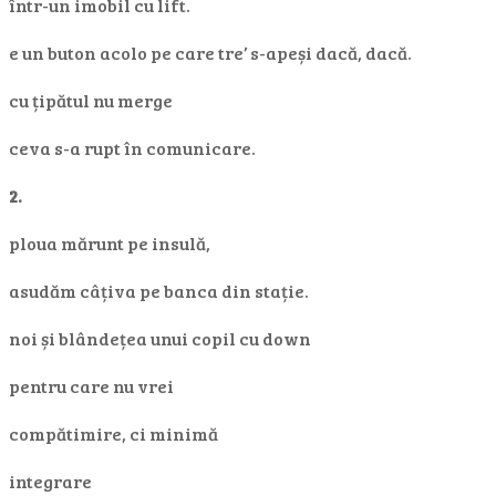
într-un imobil cu lift.
e un buton acolo pe care tre’ s-apeși dacă, dacă.
cu țipătul nu merge
ceva s-a rupt în comunicare.
2.
ploua mărunt pe insulă,
asudăm câțiva pe banca din stație.
noi și blândețea unui copil cu down
pentru care nu vrei
compătimire, ci minimă
integrare