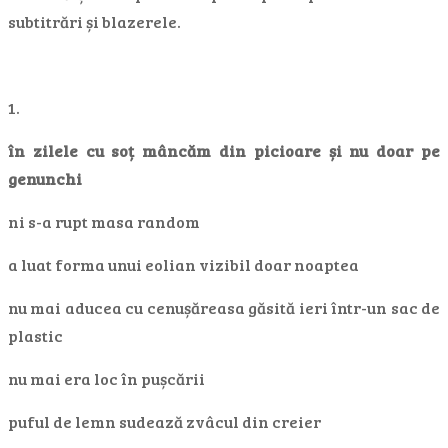
subtitrări și blazerele.
1.
în zilele cu soț mâncăm din picioare și nu doar pe
genunchi
ni s-a rupt masa random
a luat forma unui eolian vizibil doar noaptea
nu mai aducea cu cenușăreasa găsită ieri într-un sac de
plastic
nu mai era loc în pușcării
puful de lemn sudează zvâcul din creier