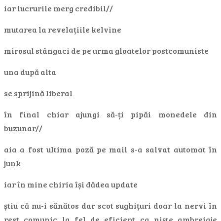
iar lucrurile merg credibil//
mutarea la revelațiile kelvine
mirosul stângaci de pe urma gloatelor postcomuniste
una după alta
se sprijină liberal
în final chiar ajungi să-ți pipăi monedele din
buzunar//
aia a fost ultima poză pe mail s-a salvat automat în
junk
iar în mine chiria își dădea update
știu că nu-i sănătos dar scot sughițuri doar la nervi în
rest comunic la fel de eficient ca niște ambreiaje