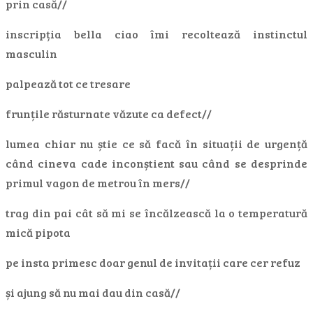
prin casă//
inscripția bella ciao îmi recoltează instinctul
masculin
palpează tot ce tresare
frunțile răsturnate văzute ca defect//
lumea chiar nu știe ce să facă în situații de urgență
când cineva cade inconștient sau când se desprinde
primul vagon de metrou în mers//
trag din pai cât să mi se încălzească la o temperatură
mică pipota
pe insta primesc doar genul de invitații care cer refuz
și ajung să nu mai dau din casă//