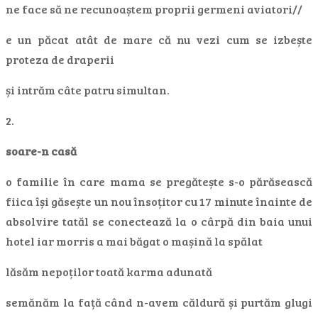
ne face să ne recunoaștem proprii germeni aviatori//
e un păcat atât de mare că nu vezi cum se izbește
proteza de draperii
și intrăm câte patru simultan.
2.
soare-n casă
o familie în care mama se pregătește s-o părăsească
fiica își găsește un nou însoțitor cu 17 minute înainte de
absolvire tatăl se conectează la o cârpă din baia unui
hotel iar morris a mai băgat o mașină la spălat
lăsăm nepoților toată karma adunată
semănăm la față când n-avem căldură și purtăm glugi