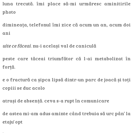
luna trecută. îmi place să-mi urmăresc aminitirile
photo
dimineața, telefonul îmi zice că acum un an, acum doi
ani
uite ce făceai
. nu-i același val de caniculă
peste care tăceai triumfător că l-ai metabolizat în
forță.
e o fractură ca șipca lipsă dintr-un parc de joacă și toți
copiii se duc acolo
atrași de absență. ceva s-a rupt în comunicare
de astea mi-am adus aminte când trebuia să urc pân’ la
etaju’ opt