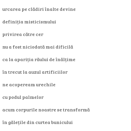
urcarea pe clădiri înalte devine
definiția misticismului
privirea către cer
nu a fost niciodată mai dificilă
ca la apariția răului de înălțime
în trecut la auzul artificiilor
ne acopeream urechile
cu podul palmelor
acum corpurile noastre se transformă
în gălețile din curtea bunicului