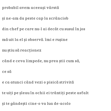
probabil avem aceeași vârstă
și ne-am da peste cap la scrânciob
din chef pe care nu-l ai decât cu susul în jos
mă uit la el și observă. îmi e rușine
nu știu să reacționez
când e ceva limpede, nu prea știi cum să,
ce să
e ca atunci când vezi o pisică strivită
te uiți pe șleau în ochii ei trântiți peste asfalt
și te gândești cine-o va lua de-acolo