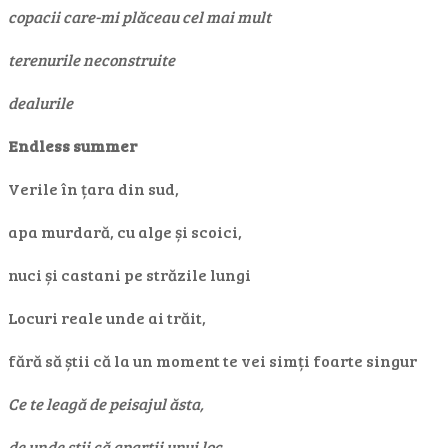
copacii care-mi plăceau cel mai mult
terenurile neconstruite
dealurile
Endless summer
Verile în țara din sud,
apa murdară, cu alge și scoici,
nuci și castani pe străzile lungi
Locuri reale unde ai trăit,
fără să știi că la un moment te vei simți foarte singur
Ce te leagă de peisajul ăsta,
de unde știi că aparții unui loc