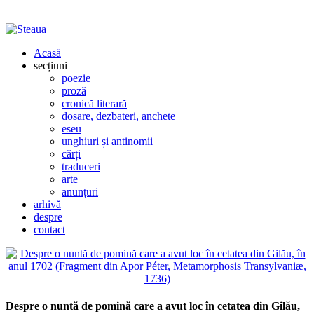
Acasă
secțiuni
poezie
proză
cronică literară
dosare, dezbateri, anchete
eseu
unghiuri și antinomii
cărți
traduceri
arte
anunțuri
arhivă
despre
contact
Despre o nuntă de pomină care a avut loc în cetatea din Gilău,