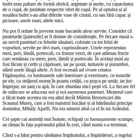
bufet erau pahare de formă sferică, argintate și aurite, cu capacitatea
de o cupă, de jumătate respectiv sfert de cupă. Pe al optulea și al
nouălea bufet s-au aflat diferite vase de cristal, cu sau fără capac și
picioare, unele mari, altele mici.
Nu pot fi redate în poveste toate bucatele alese servite. Consider că
pasteturile [pateurile] ar fi demne de considerație. Pe fiecare masă s-
au servit pasteturi cu felurite aluaturi, colorate cu tot felul de
vopseluri, servite pe tăvi mari, cuprinzătoare. Unele reprezentau
meri, peri, lămâi, portocali, cu frunze verzi, de care atârnau fructe
care semănau cu mere, pere, lămâi și portocale. În același mod au
fost făcute și cerbi și căprioare, iar pe pomi, turturele și porumbei,
stând unele lângă altele. A fost recreată
ad vivum
cetatea
Făgărașului, cu bastioanele sale interioare și exterioare, cu tunurile
pe ele, cu străjerul neamț în poarta cetății, cu pușca pe umăr, iar jur-
împrejur, un șanț cu apă, în care zburdau mici pești vii. La fiecare fel
de mâncare se aduceau noi și noi asemenea pasteturi. Meșterul care
a făcut toate acestea nu era altul decât Márton Berzenczei din
Scaunul Mureș, care a fost maistrul bucătar și al bătrânului principe
domnitor, Mihály Apaffi. Nu era nimeni altul ca el în tot Ardealul.
Cei șapte cai amintiți mai înainte, echipați cu harnașamente scumpe,
au rămas în fața șopronului până în zori, când nunta s-a terminat.
Când s-a băut pentru sănătatea împăratului, a împărătesei, a regelui