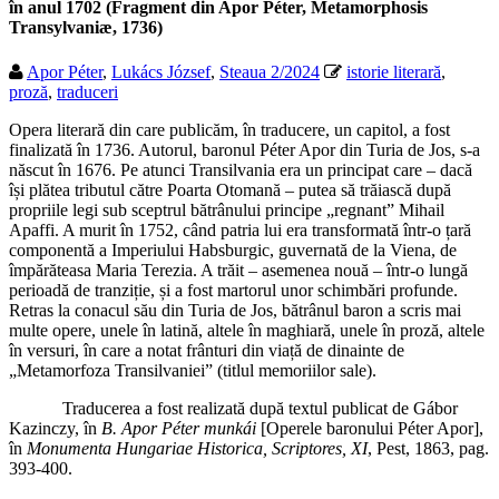
în anul 1702 (Fragment din Apor Péter, Metamorphosis
Transylvaniæ, 1736)
Apor Péter
,
Lukács József
,
Steaua 2/2024
istorie literară
,
proză
,
traduceri
Opera literară din care publicăm, în traducere, un capitol, a fost
finalizată în 1736. Autorul, baronul Péter Apor din Turia de Jos, s-a
născut în 1676. Pe atunci Transilvania era un principat care – dacă
își plătea tributul către Poarta Otomană – putea să trăiască după
propriile legi sub sceptrul bătrânului principe „regnant” Mihail
Apaffi. A murit în 1752, când patria lui era transformată într-o țară
componentă a Imperiului Habsburgic, guvernată de la Viena, de
împărăteasa Maria Terezia. A trăit – asemenea nouă – într-o lungă
perioadă de tranziție, și a fost martorul unor schimbări profunde.
Retras la conacul său din Turia de Jos, bătrânul baron a scris mai
multe opere, unele în latină, altele în maghiară, unele în proză, altele
în versuri, în care a notat frânturi din viață de dinainte de
„Metamorfoza Transilvaniei” (titlul memoriilor sale).
Traducerea a fost realizată după textul publicat de Gábor
Kazinczy, în
B. Apor Péter munkái
[Operele baronului Péter Apor],
în
Monumenta
Hungariae Historica, Scriptores, XI
, Pest, 1863, pag.
393-400.