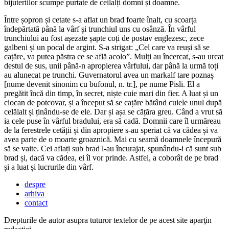
bijuteriilor scumpe purtate de ceilalți domni și doamne.
Între șopron și cetate s-a aflat un brad foarte înalt, cu scoarța
îndepărtată până la vârf și trunchiul uns cu osânză. În vârful
trunchiului au fost așezate șapte coți de postav englezesc, zece
galbeni și un pocal de argint. S-a strigat: „Cel care va reuși să se
cațăre, va putea păstra ce se află acolo”. Mulți au încercat, s-au urcat
destul de sus, unii până-n apropierea vârfului, dar până la urmă toți
au alunecat pe trunchi. Guvernatorul avea un markalf tare poznaș
[nume devenit sinonim cu bufonul, n. tr.], pe nume Pisli. El a
pregătit încă din timp, în secret, niște cuie mari din fier. A luat și un
ciocan de potcovar, și a început să se cațăre bătând cuiele unul după
celălalt și ținându-se de ele. Dar și așa se cățăra greu. Când a vrut să
ia cele puse în vârful bradului, era să cadă. Domnii care îl urmăreau
de la ferestrele cetății și din apropiere s-au speriat că va cădea și va
avea parte de o moarte groaznică. Mai cu seamă doamnele începură
să se vaite. Cei aflați sub brad l-au încurajat, spunându-i că sunt sub
brad și, dacă va cădea, ei îl vor prinde. Astfel, a coborât de pe brad
și a luat și lucrurile din vârf.
despre
arhiva
contact
Drepturile de autor asupra tuturor textelor de pe acest site aparţin