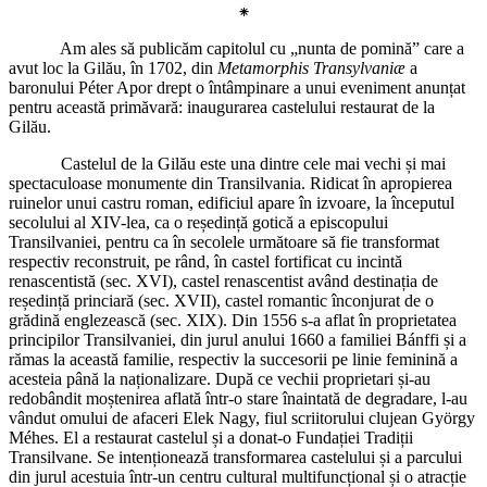
⁕
Am ales să publicăm capitolul cu „nunta de pomină” care a
avut loc la Gilău, în 1702, din
Metamorphis Transylvaniæ
a
baronului Péter Apor drept o întâmpinare a unui eveniment anunțat
pentru această primăvară: inaugurarea castelului restaurat de la
Gilău.
Castelul de la Gilău este una dintre cele mai vechi și mai
spectaculoase monumente din Transilvania. Ridicat în apropierea
ruinelor unui castru roman, edificiul apare în izvoare, la începutul
secolului al XIV-lea, ca o reședință gotică a episcopului
Transilvaniei, pentru ca în secolele următoare să fie transformat
respectiv reconstruit, pe rând, în castel fortificat cu incintă
renascentistă (sec. XVI), castel renascentist având destinația de
reședință princiară (sec. XVII), castel romantic înconjurat de o
grădină englezească (sec. XIX). Din 1556 s-a aflat în proprietatea
principilor Transilvaniei, din jurul anului 1660 a familiei Bánffi și a
rămas la această familie, respectiv la succesorii pe linie feminină a
acesteia până la naționalizare. După ce vechii proprietari și-au
redobândit moștenirea aflată într-o stare înaintată de degradare, l-au
vândut omului de afaceri Elek Nagy, fiul scriitorului clujean György
Méhes. El a restaurat castelul și a donat-o Fundației Tradiții
Transilvane. Se intenționează transformarea castelului și a parcului
din jurul acestuia într-un centru cultural multifuncțional și o atracție