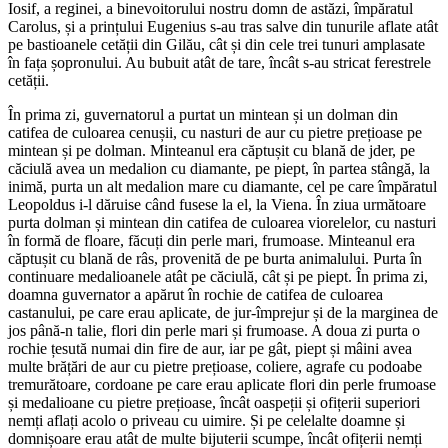
Iosif, a reginei, a binevoitorului nostru domn de astăzi, împăratul
Carolus, și a prințului Eugenius s-au tras salve din tunurile aflate atât
pe bastioanele cetății din Gilău, cât și din cele trei tunuri amplasate
în fața șopronului. Au bubuit atât de tare, încât s-au stricat ferestrele
cetății.
În prima zi, guvernatorul a purtat un mintean și un dolman din
catifea de culoarea cenușii, cu nasturi de aur cu pietre prețioase pe
mintean și pe dolman. Minteanul era căptușit cu blană de jder, pe
căciulă avea un medalion cu diamante, pe piept, în partea stângă, la
inimă, purta un alt medalion mare cu diamante, cel pe care împăratul
Leopoldus i-l dăruise când fusese la el, la Viena. În ziua următoare
purta dolman și mintean din catifea de culoarea viorelelor, cu nasturi
în formă de floare, făcuți din perle mari, frumoase. Minteanul era
căptușit cu blană de râs, provenită de pe burta animalului. Purta în
continuare medalioanele atât pe căciulă, cât și pe piept. În prima zi,
doamna guvernator a apărut în rochie de catifea de culoarea
castanului, pe care erau aplicate, de jur-împrejur și de la marginea de
jos până-n talie, flori din perle mari și frumoase. A doua zi purta o
rochie țesută numai din fire de aur, iar pe gât, piept și mâini avea
multe brățări de aur cu pietre prețioase, coliere, agrafe cu podoabe
tremurătoare, cordoane pe care erau aplicate flori din perle frumoase
și medalioane cu pietre prețioase, încât oaspeții și ofițerii superiori
nemți aflați acolo o priveau cu uimire. Și pe celelalte doamne și
domnișoare erau atât de multe bijuterii scumpe, încât ofițerii nemți