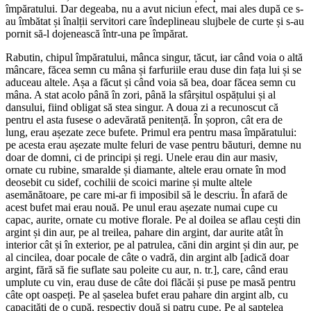
împăratului. Dar degeaba, nu a avut niciun efect, mai ales după ce s-
au îmbătat și înalții servitori care îndeplineau slujbele de curte și s-au
pornit să-l dojenească într-una pe împărat.
Rabutin, chipul împăratului, mânca singur, tăcut, iar când voia o altă
mâncare, făcea semn cu mâna și farfuriile erau duse din fața lui și se
aduceau altele. Așa a făcut și când voia să bea, doar făcea semn cu
mâna. A stat acolo până în zori, până la sfârșitul ospățului și al
dansului, fiind obligat să stea singur. A doua zi a recunoscut că
pentru el asta fusese o adevărată penitență. În șopron, cât era de
lung, erau așezate zece bufete. Primul era pentru masa împăratului:
pe acesta erau așezate multe feluri de vase pentru băuturi, demne nu
doar de domni, ci de principi și regi. Unele erau din aur masiv,
ornate cu rubine, smaralde și diamante, altele erau ornate în mod
deosebit cu sidef, cochilii de scoici marine și multe altele
asemănătoare, pe care mi-ar fi imposibil să le descriu. În afară de
acest bufet mai erau nouă. Pe unul erau așezate numai cupe cu
capac, aurite, ornate cu motive florale. Pe al doilea se aflau cești din
argint și din aur, pe al treilea, pahare din argint, dar aurite atât în
interior cât și în exterior, pe al patrulea, căni din argint și din aur, pe
al cincilea, doar pocale de câte o vadră, din argint alb [adică doar
argint, fără să fie suflate sau poleite cu aur, n. tr.], care, când erau
umplute cu vin, erau duse de câte doi flăcăi și puse pe masă pentru
câte opt oaspeți. Pe al șaselea bufet erau pahare din argint alb, cu
capacități de o cupă, respectiv două și patru cupe. Pe al șaptelea