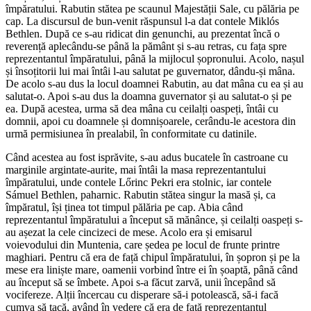
împăratului. Rabutin stătea pe scaunul Majestății Sale, cu pălăria pe
cap. La discursul de bun-venit răspunsul l-a dat contele Miklós
Bethlen. După ce s-au ridicat din genunchi, au prezentat încă o
reverență aplecându-se până la pământ și s-au retras, cu fața spre
reprezentantul împăratului, până la mijlocul șopronului. Acolo, nașul
și însoțitorii lui mai întâi l-au salutat pe guvernator, dându-și mâna.
De acolo s-au dus la locul doamnei Rabutin, au dat mâna cu ea și au
salutat-o. Apoi s-au dus la doamna guvernator și au salutat-o și pe
ea. După acestea, urma să dea mâna cu ceilalți oaspeți, întâi cu
domnii, apoi cu doamnele și domnișoarele, cerându-le acestora din
urmă permisiunea în prealabil, în conformitate cu datinile.
Când acestea au fost isprăvite, s-au adus bucatele în castroane cu
marginile argintate-aurite, mai întâi la masa reprezentantului
împăratului, unde contele Lőrinc Pekri era stolnic, iar contele
Sámuel Bethlen, paharnic. Rabutin stătea singur la masă și, ca
împăratul, își ținea tot timpul pălăria pe cap. Abia când
reprezentantul împăratului a început să mănânce, și ceilalți oaspeți s-
au așezat la cele cincizeci de mese. Acolo era și emisarul
voievodului din Muntenia, care ședea pe locul de frunte printre
maghiari. Pentru că era de față chipul împăratului, în șopron și pe la
mese era liniște mare, oamenii vorbind între ei în șoaptă, până când
au început să se îmbete. Apoi s-a făcut zarvă, unii începând să
vocifereze. Alții încercau cu disperare să-i potolească, să-i facă
cumva să tacă, având în vedere că era de față reprezentantul