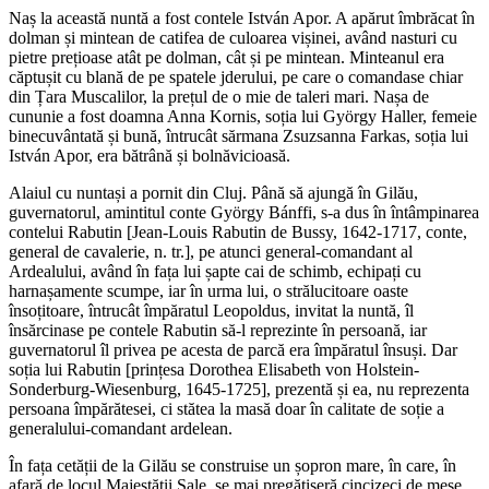
Naș la această nuntă a fost contele István Apor. A apărut îmbrăcat în
dolman și mintean de catifea de culoarea vișinei, având nasturi cu
pietre prețioase atât pe dolman, cât și pe mintean. Minteanul era
căptușit cu blană de pe spatele jderului, pe care o comandase chiar
din Țara Muscalilor, la prețul de o mie de taleri mari. Nașa de
cununie a fost doamna Anna Kornis, soția lui György Haller, femeie
binecuvântată și bună, întrucât sărmana Zsuzsanna Farkas, soția lui
István Apor, era bătrână și bolnăvicioasă.
Alaiul cu nuntași a pornit din Cluj. Până să ajungă în Gilău,
guvernatorul, amintitul conte György Bánffi, s-a dus în întâmpinarea
contelui Rabutin [Jean-Louis Rabutin de Bussy, 1642-1717, conte,
general de cavalerie, n. tr.], pe atunci general-comandant al
Ardealului, având în fața lui șapte cai de schimb, echipați cu
harnașamente scumpe, iar în urma lui, o strălucitoare oaste
însoțitoare, întrucât împăratul Leopoldus, invitat la nuntă, îl
însărcinase pe contele Rabutin să-l reprezinte în persoană, iar
guvernatorul îl privea pe acesta de parcă era împăratul însuși. Dar
soția lui Rabutin [prințesa Dorothea Elisabeth von Holstein-
Sonderburg-Wiesenburg, 1645-1725], prezentă și ea, nu reprezenta
persoana împărătesei, ci stătea la masă doar în calitate de soție a
generalului-comandant ardelean.
În fața cetății de la Gilău se construise un șopron mare, în care, în
afară de locul Majestății Sale, se mai pregătiseră cincizeci de mese.