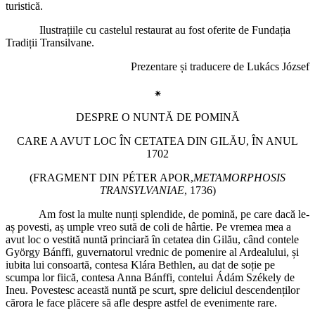
turistică.
Ilustrațiile cu castelul restaurat au fost oferite de Fundația
Tradiții Transilvane.
Prezentare și traducere de Lukács József
⁕
DESPRE O NUNTĂ DE POMINĂ
CARE A AVUT LOC ÎN CETATEA DIN GILĂU, ÎN ANUL
1702
(FRAGMENT DIN PÉTER APOR,
METAMORPHOSIS
TRANSYLVANIAE
, 1736)
Am fost la multe nunți splendide, de pomină, pe care dacă le-
aș povesti, aș umple vreo sută de coli de hârtie. Pe vremea mea a
avut loc o vestită nuntă princiară în cetatea din Gilău, când contele
György Bánffi, guvernatorul vrednic de pomenire al Ardealului, și
iubita lui consoartă, contesa Klára Bethlen, au dat de soție pe
scumpa lor fiică, contesa Anna Bánffi, contelui Ádám Székely de
Ineu. Povestesc această nuntă pe scurt, spre deliciul descendenților
cărora le face plăcere să afle despre astfel de evenimente rare.