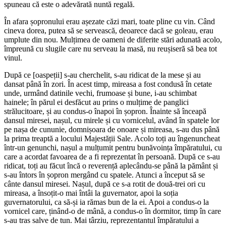
spuneau că este o adevărată nuntă regală.
În afara șopronului erau așezate căzi mari, toate pline cu vin. Când
cineva dorea, putea să se servească, deoarece dacă se goleau, erau
umplute din nou. Mulțimea de oameni de diferite stări adunată acolo,
împreună cu slugile care nu serveau la masă, nu reușiseră să bea tot
vinul.
După ce [oaspeții] s-au cherchelit, s-au ridicat de la mese și au
dansat până în zori. În acest timp, mireasa a fost condusă în cetate
unde, urmând datinile vechi, frumoase și bune, i-au schimbat
hainele; în părul ei desfăcut au prins o mulțime de panglici
strălucitoare, și au condus-o înapoi în șopron. Înainte să înceapă
dansul miresei, nașul, cu mirele și cu vornicelul, având în spatele lor
pe nașa de cununie, domnișoara de onoare și mireasa, s-au dus până
la prima treaptă a locului Majestății Sale. Acolo toți au îngenuncheat
într-un genunchi, nașul a mulțumit pentru bunăvoința împăratului, cu
care a acordat favoarea de a fi reprezentat în persoană. După ce s-au
ridicat, toți au făcut încă o reverență aplecându-se până la pământ și
s-au întors în șopron mergând cu spatele. Atunci a început să se
cânte dansul miresei. Nașul, după ce s-a rotit de două-trei ori cu
mireasa, a însoțit-o mai întâi la guvernator, apoi la soția
guvernatorului, ca să-și ia rămas bun de la ei. Apoi a condus-o la
vornicel care, ținând-o de mână, a condus-o în dormitor, timp în care
s-au tras salve de tun. Mai târziu, reprezentantul împăratului a