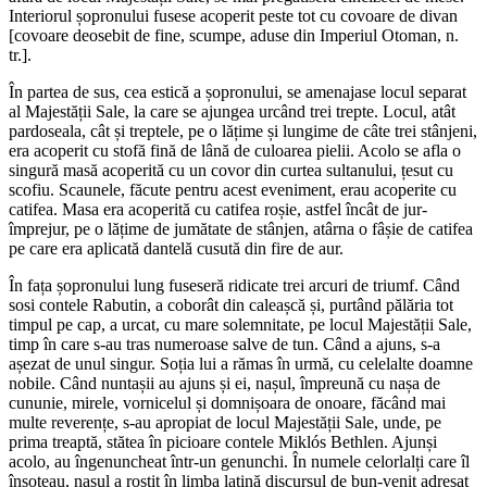
Interiorul șopronului fusese acoperit peste tot cu covoare de divan
[covoare deosebit de fine, scumpe, aduse din Imperiul Otoman, n.
tr.].
În partea de sus, cea estică a șopronului, se amenajase locul separat
al Majestății Sale, la care se ajungea urcând trei trepte. Locul, atât
pardoseala, cât și treptele, pe o lățime și lungime de câte trei stânjeni,
era acoperit cu stofă fină de lână de culoarea pielii. Acolo se afla o
singură masă acoperită cu un covor din curtea sultanului, țesut cu
scofiu. Scaunele, făcute pentru acest eveniment, erau acoperite cu
catifea. Masa era acoperită cu catifea roșie, astfel încât de jur-
împrejur, pe o lățime de jumătate de stânjen, atârna o fâșie de catifea
pe care era aplicată dantelă cusută din fire de aur.
În fața șopronului lung fuseseră ridicate trei arcuri de triumf. Când
sosi contele Rabutin, a coborât din caleașcă și, purtând pălăria tot
timpul pe cap, a urcat, cu mare solemnitate, pe locul Majestății Sale,
timp în care s-au tras numeroase salve de tun. Când a ajuns, s-a
așezat de unul singur. Soția lui a rămas în urmă, cu celelalte doamne
nobile. Când nuntașii au ajuns și ei, nașul, împreună cu nașa de
cununie, mirele, vornicelul și domnișoara de onoare, făcând mai
multe reverențe, s-au apropiat de locul Majestății Sale, unde, pe
prima treaptă, stătea în picioare contele Miklós Bethlen. Ajunși
acolo, au îngenuncheat într-un genunchi. În numele celorlalți care îl
însoțeau, nașul a rostit în limba latină discursul de bun-venit adresat