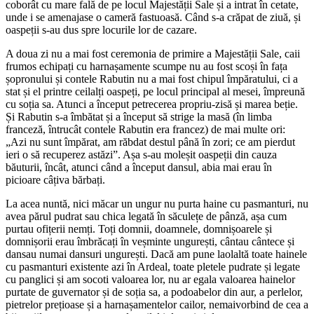
coborât cu mare fală de pe locul Majestății Sale și a intrat în cetate,
unde i se amenajase o cameră fastuoasă. Când s-a crăpat de ziuă, și
oaspeții s-au dus spre locurile lor de cazare.
A doua zi nu a mai fost ceremonia de primire a Majestății Sale, caii
frumos echipați cu harnașamente scumpe nu au fost scoși în fața
șopronului și contele Rabutin nu a mai fost chipul împăratului, ci a
stat și el printre ceilalți oaspeți, pe locul principal al mesei, împreună
cu soția sa. Atunci a început petrecerea propriu-zisă și marea beție.
Și Rabutin s-a îmbătat și a început să strige la masă (în limba
franceză, întrucât contele Rabutin era francez) de mai multe ori:
„Azi nu sunt împărat, am răbdat destul până în zori; ce am pierdut
ieri o să recuperez astăzi”. Așa s-au moleșit oaspeții din cauza
băuturii, încât, atunci când a început dansul, abia mai erau în
picioare câțiva bărbați.
La acea nuntă, nici măcar un ungur nu purta haine cu pasmanturi, nu
avea părul pudrat sau chica legată în săculețe de pânză, așa cum
purtau ofițerii nemți. Toți domnii, doamnele, domnișoarele și
domnișorii erau îmbrăcați în veșminte ungurești, cântau cântece și
dansau numai dansuri ungurești. Dacă am pune laolaltă toate hainele
cu pasmanturi existente azi în Ardeal, toate pletele pudrate și legate
cu panglici și am socoti valoarea lor, nu ar egala valoarea hainelor
purtate de guvernator și de soția sa, a podoabelor din aur, a perlelor,
pietrelor prețioase și a harnașamentelor cailor, nemaivorbind de cea a