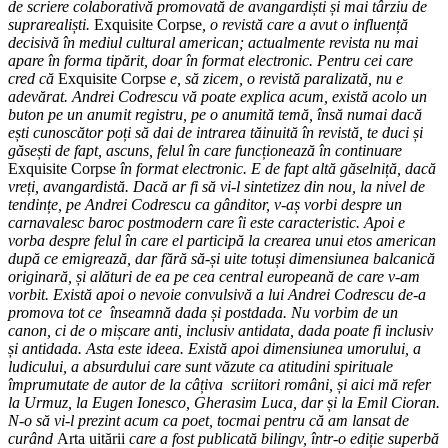
de scriere colaborativă promovată de avangardiști și mai târziu de
suprarealiști.
Exquisite Corpse
, o revistă care a avut o influență
decisivă în mediul cultural american; actualmente revista nu mai
apare în forma tipărit, doar în format electronic. Pentru cei care
cred că
Exquisite Corpse
e, să zicem, o revistă paralizată, nu e
adevărat. Andrei Codrescu vă poate explica acum, există acolo un
buton pe un anumit registru, pe o anumită temă, însă numai dacă
ești cunoscător poți să dai de intrarea tăinuită în revistă, te duci și
găsești de fapt, ascuns, felul în care funcționează în continuare
Exquisite Corpse
în format electronic. E de fapt altă găselniță, dacă
vreți, avangardistă. Dacă ar fi să vi-l sintetizez din nou, la nivel de
tendințe, pe Andrei Codrescu ca gânditor, v-aș vorbi despre un
carnavalesc baroc postmodern care îi este caracteristic. Apoi e
vorba despre felul în care el participă la crearea unui etos american
după ce emigrează, dar fără să-și uite totuși dimensiunea balcanică
originară, și alături de ea pe cea central europeană de care v-am
vorbit. Există apoi o nevoie convulsivă a lui Andrei Codrescu de-a
promova tot ce înseamnă dada și postdada. Nu vorbim de un
canon, ci de o mișcare anti, inclusiv antidata, dada poate fi inclusiv
și antidada. Asta este ideea. Există apoi dimensiunea umorului, a
ludicului, a absurdului care sunt văzute ca atitudini spirituale
împrumutate de autor de la câțiva scriitori români, și aici mă refer
la Urmuz, la Eugen Ionesco, Gherasim Luca, dar și la Emil Cioran.
N-o să vi-l prezint acum ca poet, tocmai pentru că am lansat de
curând
Arta uitării
care a fost publicată bilingv, într-o ediție superbă