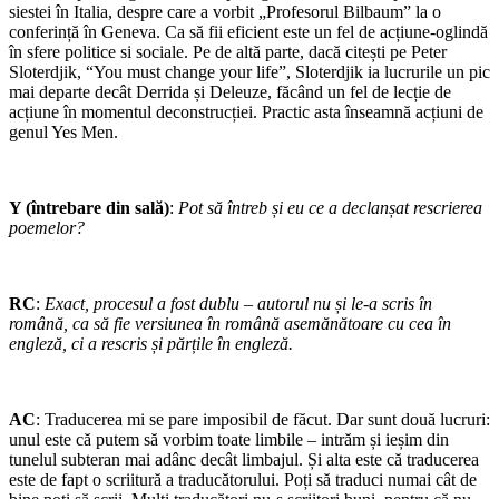
siestei în Italia, despre care a vorbit „Profesorul Bilbaum” la o
conferință în Geneva. Ca să fii eficient este un fel de acțiune-oglindă
în sfere politice si sociale. Pe de altă parte, dacă citești pe Peter
Sloterdjik, “You must change your life”, Sloterdjik ia lucrurile un pic
mai departe decât Derrida și Deleuze, făcând un fel de lecție de
acțiune în momentul deconstrucției. Practic asta înseamnă acțiuni de
genul Yes Men.
Y (întrebare din sală)
:
Pot să întreb și eu ce a declanșat rescrierea
poemelor?
RC
:
Exact, procesul a fost dublu – autorul nu și le-a scris în
română, ca să fie versiunea în română asemănătoare cu cea în
engleză, ci a rescris și părțile în engleză.
AC
: Traducerea mi se pare imposibil de făcut. Dar sunt două lucruri:
unul este că putem să vorbim toate limbile – intrăm și ieșim din
tunelul subteran mai adânc decât limbajul. Și alta este că traducerea
este de fapt o scriitură a traducătorului. Poți să traduci numai cât de