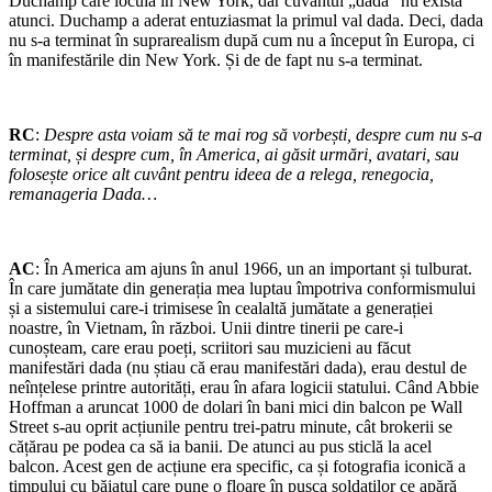
Duchamp care locuia în New York, dar cuvantul „dada” nu exista
atunci. Duchamp a aderat entuziasmat la primul val dada. Deci, dada
nu s-a terminat în suprarealism după cum nu a început în Europa, ci
în manifestările din New York. Și de de fapt nu s-a terminat.
RC
:
Despre asta voiam să te mai rog să vorbești, despre cum nu s-a
terminat, și despre cum, în America, ai găsit urmări, avatari, sau
folosește orice alt cuvânt pentru ideea de a relega, renegocia,
remanageria Dada…
AC
: În America am ajuns în anul 1966, un an important și tulburat.
În care jumătate din generația mea luptau împotriva conformismului
și a sistemului care-i trimisese în cealaltă jumătate a generației
noastre, în Vietnam, în război. Unii dintre tinerii pe care-i
cunoșteam, care erau poeți, scriitori sau muzicieni au făcut
manifestări dada (nu știau că erau manifestări dada), erau destul de
neînțelese printre autorități, erau în afara logicii statului. Când Abbie
Hoffman a aruncat 1000 de dolari în bani mici din balcon pe Wall
Street s-au oprit acțiunile pentru trei-patru minute, cât brokerii se
cățărau pe podea ca să ia banii. De atunci au pus sticlă la acel
balcon. Acest gen de acțiune era specific, ca și fotografia iconică a
timpului cu băiatul care pune o floare în pușca soldaților ce apără