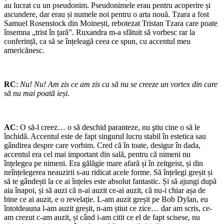
au lucrat cu un pseudonim. Pseudonimele erau pentru acoperire și
ascundere, dar erau și numele noi pentru o arta nouă. Tzara a fost
Samuel Rosenstock din Moinești, rebotezat Tristan Tzara care poate
însemna „trist în țară”. Ruxandra m-a sfătuit să vorbesc rar la
conferință, ca să se înțeleagă ceea ce spun, cu accentul meu
americănesc.
RC
:
Nu! Nu! Am zis ce am zis ca să nu se creeze un vortex din care
să nu mai poată ieși.
AC
: O să-l creez… o să deschid paranteze, nu ştiu cine o să le
închidă. Accentul este de fapt singurul lucru stabil în estetica sau
gândirea despre care vorbim. Cred că în toate, desigur în dada,
accentul era cel mai important din sală, pentru că nimeni nu
înțelegea pe nimeni. Era gălăgie mare afară și în zeitgeist, și din
neînțelegerea neauzirii s-au ridicat acele forme. Să înțelegi greșit și
să te gândești la ce ai înțeles este absolut fantastic. Și să ajungi după
aia înapoi, și să auzi că n-ai auzit ce-ai auzit, că nu-i chiar așa de
bine ce ai auzit, e o revelație. L-am auzit greșit pe Bob Dylan, eu
întotdeauna l-am auzit greșit, n-am știut ce zice… dar am scris, ce-
am crezut c-am auzit, și când i-am citit ce el de fapt scisese, nu