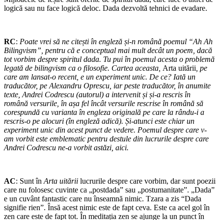
logică sau nu face logică deloc. Dada dezvoltă tehnici de evadare.
RC
:
Poate vrei să ne citești în engleză și-n română poemul “Ah Ah
Bilingvism”, pentru că e conceptual mai mult decât un poem, dacă
tot vorbim despre spiritul dada. Tu pui în poemul acesta o problemă
legată de bilingvism ca o filosofie. Cartea aceasta,
Arta uitării
, pe
care am lansat-o recent, e un experiment unic. De ce? Iată un
traducător, pe Alexandru Oprescu, iar peste traducător, în anumite
texte, Andrei Codrescu (autorul) a intervenit și și-a rescris în
română versurile, în așa fel încât versurile rescrise în română să
corespundă cu varianta în engleza originală pe care la rându-i a
rescris-o pe alocuri (în engleză adică). Și-atunci este chiar un
experiment unic din acest punct de vedere. Poemul despre care v-
am vorbit este emblematic pentru destule din lucrurile despre care
Andrei Codrescu ne-a vorbit astăzi, aici.
AC
: Sunt în
Arta uitării
lucrurile despre care vorbim, dar sunt poezii
care nu folosesc cuvinte ca „postdada” sau „postumanitate”. „Dada”
e un cuvânt fantastic care nu înseamnă nimic. Tzara a zis “Dada
signifie rien”. Însă acest nimic este de fapt ceva. Este ca acel gol în
zen care este de fapt tot. În meditația zen se ajunge la un punct în