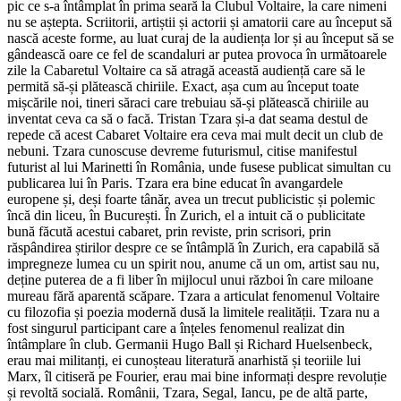
pic ce s-a întâmplat în prima seară la Clubul Voltaire, la care nimeni
nu se aștepta. Scriitorii, artiștii și actorii și amatorii care au început să
nască aceste forme, au luat curaj de la audiența lor și au început să se
gândească oare ce fel de scandaluri ar putea provoca în următoarele
zile la Cabaretul Voltaire ca să atragă această audiență care să le
permită să-și plătească chiriile. Exact, așa cum au început toate
mișcările noi, tineri săraci care trebuiau să-și plătească chiriile au
inventat ceva ca să o facă. Tristan Tzara și-a dat seama destul de
repede că acest Cabaret Voltaire era ceva mai mult decit un club de
nebuni. Tzara cunoscuse devreme futurismul, citise manifestul
futurist al lui Marinetti în România, unde fusese publicat simultan cu
publicarea lui în Paris. Tzara era bine educat în avangardele
europene și, deși foarte tânăr, avea un trecut publicistic și polemic
încă din liceu, în București. În Zurich, el a intuit că o publicitate
bună făcută acestui cabaret, prin reviste, prin scrisori, prin
răspândirea știrilor despre ce se întâmplă în Zurich, era capabilă să
impregneze lumea cu un spirit nou, anume că un om, artist sau nu,
deține puterea de a fi liber în mijlocul unui război în care miloane
mureau fără aparentă scăpare. Tzara a articulat fenomenul Voltaire
cu filozofia și poezia modernă dusă la limitele realității. Tzara nu a
fost singurul participant care a înțeles fenomenul realizat din
întâmplare în club. Germanii Hugo Ball și Richard Huelsenbeck,
erau mai militanți, ei cunoșteau literatură anarhistă și teoriile lui
Marx, îl citiseră pe Fourier, erau mai bine informați despre revoluție
și revoltă socială. Românii, Tzara, Segal, Iancu, pe de altă parte,