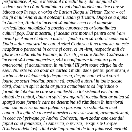
performance. Apoi, e interesant traiectul lui și din alt punct de
vedere, pentru că în România a avut două modele poetice care se
băteau cap în cap, e vorba de Lucian Blaga și Tristan Tzara – cei
doi fii ai lui Andrei sunt botezați Lucian și Tristan. După ce a ajuns
în America, Andrei a încercat să îmbine ceea ce el numește
verticalitatea metafizică a poeziei europene cu orizontalitatea
culturii pop. Dar maestrul, și acesta este motivul pentru care l-am
invitat pe Andrei Codrescu astăzi – fiindcă am sărbătorit centenarul
Dada – dar maestrul pe care Andrei Codrescu îl recunoaște, nu este
neapărat o persoană în carne și oase, ci un -ism, respectiv anii de
glorie ai Cabaretului Voltaire, la Zurich, pe care Andrei Codrescu a
încercat să-i remanagerieze, să-i reconfigureze în cultura pop
americană, și actualmente, în mileniul III prin toate cărțile lui de
eseu. Nu este vorba doar de cartea
Ghidul dada pentru postumani
, e
vorba și de celelalte cărți despre eseu, despre care vă voi vorbi
foarte pe scurt imediat, pentru că, explică autorul în toate aceste
cărți, doar un spirit dada ar putea actualmente să împiedice o
formă de lobotomie care se manifestă cu tot sistemul electronic
global de control, doar un spirit avangardist reactualizat ar putea să
spargă toate formele care ne determină să rămânem în interiorul
unui canon și să nu mai putem să părăsim, să schimbăm acel
canon. Îl legătură cu acest maestru care este -ismul, avangardismul,
în ceea ce-l privește pe Andrei Codrescu, nu-n zadar este esențial
faptul că el fondează, în America, o revistă,
Exquisite Corpse
(Cadavru delicios). Titlul este împrumutat de la o faimoasă metodă