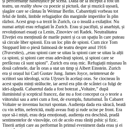
și performanțe năstrușnice pe scenă. Dada de la început a fost un
teatru, un
reality show
cu poezie și pictură, dar și muzică ușoară,
șlagăre care se cântau în Weimar Berlin. Cabaretiștii vorbeau tot
felul de limbi, limbile refugiaților din marginile imperiilor în plin
război. Acest grup s-a trezit în Zurich, ca o insulă a exilaților. Nu
numai artiști erau refugiati în Zurich. Erau și pacifiști, și anarhiști, și
revoluționari esuați ca Lenin, Zinoviev ori Radek. Neutralitatea
Elveției era menținută de marile puteri și ca un spațiu în care puteau
să circule liber spionii. Era un loc plin de spioni. Cum zice Tom
Stoppard într-o piesă faimoasă de teatru despre anul 1916
(
Travesties
), „erau spioni care se uitau la spioni care se uitau la alții
ca spioni, și spioni care erau adevărați spioni, și spioni care se
prefăceau că sunt spioni”. Zurich era oraș mic. Refugiații mișunau în
două cafenele, dar în oras a stat un timp și Albert Einstein. Zurich
era și orașul lui Carl Gustav Jung. James Joyce, neinteresat de
scriitori sau ideologi, scria
Ulysses
în același oras. Se ciocneau în
acest spațiu minți strălucite, iar aerul era plin de scântei ca fulgi de
idei-zăpadă. Cabaretul dada a fost botezat „Voltaire,” după
iluministul și scepticul francez, dar nu a fost conceput ca o teorie a
viitorului sau a artei cum a fost, de exemplu, futurismul. În Cabaret
Voltaire se inventau lucruri spontan. Audiența dada era săracă, beată
cu vin ieftin, nefericită, mulți aveau frați și rude ucise pe front. Era
ușor să-i miști, erau deja emoționați, audiența era deschisă, pradă
sentimentelor de vinovăție, cei de acolo erau răniți pshic și fizic.
Tinerii artiști care au performat în primul eveniment dada erau și ei