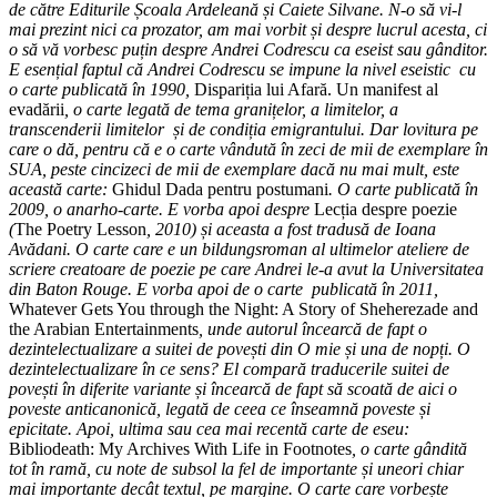
de către Editurile Școala Ardeleană și Caiete Silvane. N-o să vi-l
mai prezint nici ca prozator, am mai vorbit și despre lucrul acesta, ci
o să vă vorbesc puțin despre Andrei Codrescu ca eseist sau gânditor.
E esențial faptul că Andrei Codrescu se impune la nivel eseistic cu
o carte publicată în 1990,
Dispariția lui Afară. Un manifest al
evadării
, o carte legată de tema granițelor, a limitelor, a
transcenderii limitelor și de condiția emigrantului. Dar lovitura pe
care o dă, pentru că e o carte vândută în zeci de mii de exemplare în
SUA, peste cincizeci de mii de exemplare dacă nu mai mult, este
această carte:
Ghidul Dada pentru postumani
. O carte publicată în
2009, o anarho-carte. E vorba apoi despre
Lecția despre poezie
(
The Poetry Lesson
, 2010) și aceasta a fost tradusă de Ioana
Avădani. O carte care e un bildungsroman al ultimelor ateliere de
scriere creatoare de poezie pe care Andrei le-a avut la Universitatea
din Baton Rouge. E vorba apoi de o carte publicată în 2011,
Whatever Gets You through the Night: A Story of Sheherezade and
the Arabian Entertainments
, unde autorul încearcă de fapt o
dezintelectualizare a suitei de povești din O mie și una de nopți. O
dezintelectualizare în ce sens? El compară traducerile suitei de
povești în diferite variante și încearcă de fapt să scoată de aici o
poveste anticanonică, legată de ceea ce înseamnă poveste și
epicitate. Apoi, ultima sau cea mai recentă carte de eseu:
Bibliodeath: My Archives With Life in Footnotes
, o carte gândită
tot în ramă, cu note de subsol la fel de importante și uneori chiar
mai importante decât textul, pe margine. O carte care vorbește