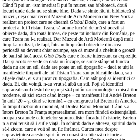
Când îi pui un -ism imediat îl pui în muzeu sau bibliotecă, două
locuri unde dada nu se simte bine. Dada se simte rău în bibliotecă și
muzeu, deși chiar recent Muzeul de Artă Modernă din New York a
realizat un proiect care se cheamă
Global Dada,
care a fost un
proiect al lui Tristan Tzara, să adune lucrări de artă și poezii și
obiecte dada, din toată lumea, de peste tot inclusiv din România, pe
care Tzara nu l-a realizat. Dar Muzeul de Artă Modernă după mult
timp l-a realizat, de fapt, într-un timp când obiectele din acea
perioadă au devenit chiar scumpe, așa că muzeul a cheltuit o groază
de bani să facă acest
Glob Dada
care e foarte interesant ca expoziție.
Dar și acolo se vede că dada nu încape, se simte stânjenit fiindcă
dada nu are un stil, dada are poate un stil tipografic – dacă te uiți la
manifestele timpurii ale lui Tristan Tzara sau publicațiile dada, sau
afișele dada, ei s-au jucat cu tipografia. Cam atât poți să identifici ca
dada. Ei, din voință, n-au vrut să aibă un stil. Poți să identifici
suprarealismul destul de ușor și să-l pui într-o cronologie a mișcărilor
moderne, să zici exact când începe – cu manifestul lui André Breton
în anii ’20 – și când se termină – cu emigrarea lui Breton în America
în timpul războiului mondial, al Doilea Răboi Mondial. Când s-a
întors Breton în Franța suprarealismul era mort fiindcă existenţialiştii
ocupau scaunele cafenelelor suprarealiste. Încadrat în istorie, Breton
n-a mai reusit să-i sufle viață. În schimb dada e altceva, spiritul dada
să-i zicem, care a voit să nu fie înrămat. Cartea mea despre
supraviețuirea acestui spirit în era noastră schițează o istorie a