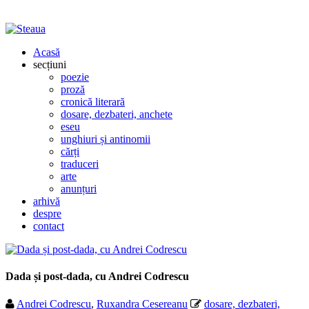
Acasă
secțiuni
poezie
proză
cronică literară
dosare, dezbateri, anchete
eseu
unghiuri și antinomii
cărți
traduceri
arte
anunțuri
arhivă
despre
contact
Dada și post-dada, cu Andrei Codrescu
Andrei Codrescu
,
Ruxandra Cesereanu
dosare, dezbateri,