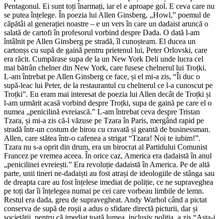
Pentagonul. Ei sunt toți înarmați, iar el e aproape gol. E ceva care nu
se putea înțelege. În poezia lui Allen Ginsberg, „Howl,” poemul de
căpătâi al generației noastre – e un vers în care un dadaist aruncă o
salată de cartofi în profesorul vorbind despre Dada. O dată l-am
întâlnit pe Allen Ginsberg pe stradă, îl cunoșteam. El ducea un
cartonșs cu supă de gaină pentru prietenul lui, Peter Orlovski, care
era răcit. Cumpărase supa de la un New York Deli unde lucra cel
mai bătrân chelner din New York, care fusese chelnerul lui Troțki.
L-am întrebat pe Allen Ginsberg ce face, și el mi-a zis, “Îi duc o
supă-leac lui Peter, de la restaurantul cu chelnerul ce l-a cunoscut pe
Troțki”. Eu eram mai interesat de poezia lui Allen decât de Troțki și
l-am urmărit acasă vorbind despre Troțki, supa de gaină pe care el o
numea „penicilină evreiască.” L-am întrebat ceva despre Tristan
Tzara, și mi-a zis că-l văzuse pe Tzara în Paris, mergând rapid pe
stradă într-un costum de birou cu cravată și geantă de businessman.
Allen, care stătea într-o cafenea a strigat “Tzara! Noi te iubim!”.
Tzara nu s-a oprit din drum, era un birocrat al Partidului Comunist
Francez pe vremea aceea. În orice caz, America era dadaistă în anul
„penicilinei evreiești.” Era revoluție dadaistă în America. Pe de altă
parte, unii tineri ne-dadaiști au fost atrași de ideologiile de stânga sau
de dreapta care au fost înțelese imediat de poliție, ce ne supraveghea
pe toți dar îi înțelegea numai pe cei care vorbeau limbile de lemn.
Restul era dada, greu de supravegheat. Andy Warhol când a pictat
conserva de supă de roșii a adus o sfidare directă picturii, dar și
societății, pentru că imediat toată lumea, inclusiv poliția, a zis “Asta-i