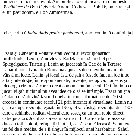
nimerisem nici un cuvânt. Am publicat o cărticică care se numeste
30 cântece de Bob Dylan
de Andrei Codrescu. Bob Dylan care e și
el un pseudonim, e Bob Zimmerman.
[citește din
Ghidul dada pentru postumani
, apoi continuă conferința]
Tzara și Cabaretul Voltaire erau vecini ai revoluționarilor
profesioniști Lenin, Zinoviev și Radek care trăiau si ei pe
Spiegelgasse. Tristan și Lenin au jucat șah în Cae de la Terasse.
Tânărul poet Tzara din România a jucat șah cu revoluționarul de
vârstă mijlocie, Lenin, și jocul ăsta de șah a fost de fapt un joc între
artă și ideologie, între spontaneitate, invenție, nelogică, nonsens și
ideologia riguroasă care a creat comunismul în secolul 20. În timp ce
jucau ei șah niciunul nu avea idee ce o să se întâmple. Tzara nu știa
că dada o să devină izvorul unei arte care a format secolul 20 și
creează în continuare secolul 21 prin internet și virtualitate. Lenin nu
știa că după revoluția eșuată în 1905, el va câștiga revoluția din 1907
care a schimbat radical viitorul care sosea ca un tren rapid direct
către jucători. Jocul ăsta avea mize mari. În Cafe de la Terasse se
duceau toți, spioni, refugiați și artiști, ca să se încălzească. Șahul era
un fel de a medita, de a fi singur în mijlocul unei harababuri. Șahul
era o oază de liniște. O carte foarte frumoasă a poetului newyorkez