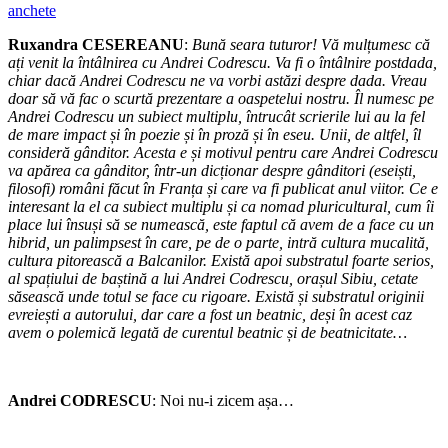
anchete
Ruxandra CESEREANU
:
Bună seara tuturor! Vă mulțumesc că
ați venit la întâlnirea cu Andrei Codrescu. Va fi o întâlnire postdada,
chiar dacă Andrei Codrescu ne va vorbi astăzi despre dada. Vreau
doar să vă fac o scurtă prezentare a oaspetelui nostru. Îl numesc pe
Andrei Codrescu un subiect multiplu, întrucât scrierile lui au la fel
de mare impact și în poezie și în proză și în eseu. Unii, de altfel, îl
consideră gânditor. Acesta e și motivul pentru care Andrei Codrescu
va apărea ca gânditor, într-un dicționar despre gânditori (eseiști,
filosofi) români făcut în Franța și care va fi publicat anul viitor. Ce e
interesant la el ca subiect multiplu și ca nomad pluricultural, cum îi
place lui însuși să se numească, este faptul că avem de a face cu un
hibrid, un palimpsest în care, pe de o parte, intră cultura mucalită,
cultura pitorească a Balcanilor. Există apoi substratul foarte serios,
al spațiului de baștină a lui Andrei Codrescu, orașul Sibiu, cetate
săsească unde totul se face cu rigoare. Există și substratul originii
evreiești a autorului, dar care a fost un beatnic, deși în acest caz
avem o polemică legată de curentul beatnic și de beatnicitate…
Andrei CODRESCU
: Noi nu-i zicem așa…