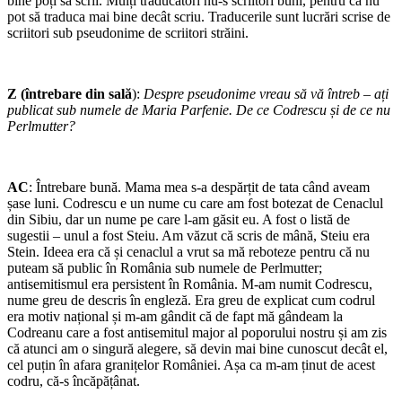
bine poți să scrii. Mulți traducători nu-s scriitori buni, pentru că nu
pot să traduca mai bine decât scriu. Traducerile sunt lucrări scrise de
scriitori sub pseudonime de scriitori străini.
Z (întrebare din sală
):
Despre pseudonime vreau să vă întreb – ați
publicat sub numele de Maria Parfenie. De ce Codrescu și de ce nu
Perlmutter?
AC
: Întrebare bună. Mama mea s-a despărțit de tata când aveam
șase luni. Codrescu e un nume cu care am fost botezat de Cenaclul
din Sibiu, dar un nume pe care l-am găsit eu. A fost o listă de
sugestii – unul a fost Steiu. Am văzut că scris de mână, Steiu era
Stein. Ideea era că și cenaclul a vrut sa mă reboteze pentru că nu
puteam să public în România sub numele de Perlmutter;
antisemitismul era persistent în România. M-am numit Codrescu,
nume greu de descris în engleză. Era greu de explicat cum codrul
era motiv național și m-am gândit că de fapt mă gândeam la
Codreanu care a fost antisemitul major al poporului nostru și am zis
că atunci am o singură alegere, să devin mai bine cunoscut decât el,
cel puțin în afara granițelor României. Așa ca m-am ținut de acest
codru, că-s încăpățânat.