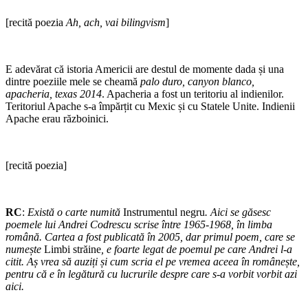
[recită poezia
Ah, ach, vai bilingvism
]
E adevărat că istoria Americii are destul de momente dada și una
dintre poeziile mele se cheamă
palo duro, canyon blanco,
apacheria, texas 2014
. Apacheria a fost un teritoriu al indienilor.
Teritoriul Apache s-a împărțit cu Mexic și cu Statele Unite. Indienii
Apache erau războinici.
[recită poezia]
RC
:
Există o carte numită
Instrumentul negru
. Aici se găsesc
poemele lui Andrei Codrescu scrise între 1965-1968, în limba
română. Cartea a fost publicată în 2005, dar primul poem, care se
numește
Limbi străine
, e foarte legat de poemul pe care Andrei l-a
citit. Aș vrea să auziți și cum scria el pe vremea aceea în românește,
pentru că e în legătură cu lucrurile despre care s-a vorbit vorbit azi
aici.