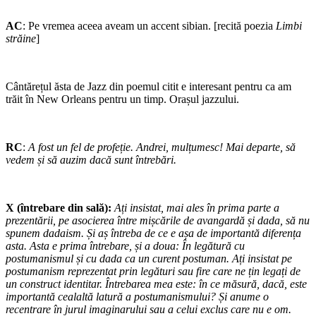
AC
: Pe vremea aceea aveam un accent sibian. [recită poezia
Limbi
străine
]
Cântărețul ăsta de Jazz din poemul citit e interesant pentru ca am
trăit în New Orleans pentru un timp. Orașul jazzului.
RC
:
A fost un fel de profeție. Andrei, mulțumesc! Mai departe, să
vedem și să auzim dacă sunt întrebări.
X (întrebare din sală):
Ați insistat, mai ales în prima parte a
prezentării, pe asocierea între mișcările de avangardă și dada, să nu
spunem dadaism. Și aș întreba de ce e așa de importantă diferența
asta. Asta e prima întrebare, și a doua: În legătură cu
postumanismul și cu dada ca un curent postuman. Ați insistat pe
postumanism reprezentat prin legături sau fire care ne țin legați de
un construct identitar. Întrebarea mea este: în ce măsură, dacă, este
importantă cealaltă latură a postumanismului? Și anume o
recentrare în jurul imaginarului sau a celui exclus care nu e om.