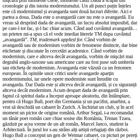
mişcării prin momente cheie, momente când Dada a scăpat din
cronologie şi din istoria modernismului. Un alt punct puțin înțeles
este că modernismul și avangarda sunt două lucruri diferite. Aici e
partea a doua. Dada este o avangardă care nu este o avangardă. Eu
vreau să desprind dada de avangardă, un lucru absolut imposibil, dar
pe care-l tot fac, și-l fac chiar acum. Când aud cuvântul avangardă…
un prieten mi-a spus că el vede imediat literele TM dupa cuvântul
„avangardă”.
TM, trademark applied for.
Când vorbim de
avangardă sau de modernism vorbim de fenomene distincte, dar bine
etichetate și discutate în cercetări academice. Când vorbim de
modernism, care e altceva decât avangarda, vorbim de mişcări mai
degrabă anglo-saxone sau americane care au fost puse sub umbrela
sau eticheta de modernism. Avangarda este văzută ca un fenomen
european. În opiniile unor critici unele avangarde aparţin
modernismului, iar unele opere moderniste sunt înrudite cu
avangarda. Dar Dada este și altceva decât avangardă, și cu siguranță
altceva decât modernism. Acum despart dada de avangardă prin
faptul că spiritul dada a început aproape aleatoriu, din întâmplare,
pentru că Hugo Ball, poet din Germania și un pacifist, anarhist, a
vrut să deschidă un cabaret în Zurich. A închiriat un club, și în acel
moment un pictor de origine română, Arthur Segal, i-a recomandat
un tânăr poet român care chiar sosise din România, Tristan Tzara,
găzduit pe acea vreme de un alt român, Marcel Janco, student la
Arhitectură. În jurul lor s-au strâns alți artiști refugiați din război.
Hugo Ball a conceput un gen de Weimar cabaret, cu picturi pe pereți