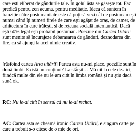
care ești eliberat de gândurile tale. În golul ăsta se găsește tot. Fac
predică pentru zen acuma, pentru meditație. Ideea că suntem în
tranziție către postumanitate este că poți să vezi cât de postuman ești
numai când îți numeri firele de care ești agățat de oraș, de camer, de
arhitectura în care trăiești, și de rețeaua socială internautică. Dacă
ești 60% legat ești probabil postuman. Poeziile din
Cartea Uitării
sunt menite să încurajeze debarasarea de gânduri, deznodarea din
fire, ca să ajungi la acel nimic creativ.
[răsfoind cartea
Arta uitării
] Partea asta nu-mi place, poeziile sunt în
două limbi. Există un conținut? La sfârșit… Mă uit la cele de-aici,
fiindcă multe din ele nu le-am citit în limba română și nu știu dacă
sună ok.
RC
:
Nu le-ai citit în sensul că nu le-ai recitat.
AC
: Cartea asta se cheamă ironic
Cartea Uitării
, e singura carte pe
care a trebuit s-o citesc de o mie de ori.