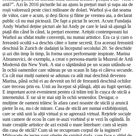
artă?”. Azi în 2016 picturile lui au ajuns la prețuri mari și supa aia de
roșii valorează peste cinci milioane de dolari. Warhol și-a dat seama
de viitor, care e acum, și deși făcea și filme pe vremea aia, a declarat
public că nu mai pictează. De fapt a pictat în secret. Acum Fundația
Andy Warhol deține picturi ale lui Andy pe care le lasă să ajungă în
piață din când în când, la prețuri enorme. Artiștii contemporani lui
Warhol au sfidat multe convenții, nu numai artistice. Era ca și cum o
fereastră ocultă s-a deschis către o lume secretă. Era aceeași fereastră
deschisă în Zurich de dadaiști la începutul secolului 20. Se deschide
și azi din timp în timp, în forma unor performanțe inspirate. Marina
Abramovici, de exemplu, a creat o persona-martir la Muzeul de Artă
Modernă din New York. A stat o săptămână pe un scaun uitându-se
în ochii oamenilor care stăteau pe un scaun în fața ei câteva secunde.
Cu cât mai mulți oameni se adunau cu atât mai deschisă devenea
Marina, până ochii ei au devenit un fel de fereastră deschisă ochilor
care treceau prin ea. Unii au început să plângă, alții au fugit speriați.
E important acest eveniment pentru că trăim toți în cușca de sticlă a
internetului. E rar să te mai uiți în ochii semenilor. Desigur, o
mulțime de oameni trăiesc în afara casei noastre de sticlă și aruncă
pietre în ea, nu-i de mirare. Casa de sticlă are numai exhibiționiști,
care se uită unii la alții virtual și se agreează virtual. Rețelele sociale
sunt camere de ecou în care te-auzi vorbind și te vezi în oglindă. În
toate creațiile artistice de azi există o mare întrebare: cum să ieșim
din casa de sticlă? Cum să ne recuperam corpul de la ingineri?
Mijloacele de ieșire sunt oferite de spiritul dada, care face o altfel de