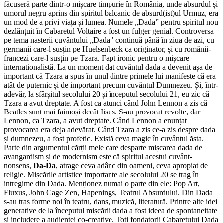
făcuseră parte dintr-o mișcare timpurie în România, unde absurdul și
umorul negru aprins din spiritul balcanic de absurd(ist)ul Urmuz, era
un mod de a privi viața și lumea. Numele „Dada” pentru spiritul nou
dezlănțuit în Cabaretul Voltaire a fost un fulger genial. Controversa
pe tema nasterii cuvântului „Dada” continuă până în ziua de azi, cu
germanii care-l susțin pe Huelsenbeck ca originator, și cu românii-
francezi care-l susțin pe Tzara. Fapt ironic pentru o mișcare
internationalistă. La un moment dat cuvântul dada a devenit așa de
important că Tzara a spus în unul dintre primele lui manifeste că era
atât de puternic și de important precum cuvântul Dumnezeu. Și, într-
adevăr, la sfârșitul secolului 20 și începutul secolului 21, eu zic că
Tzara a avut dreptate. A fost ca atunci când John Lennon a zis că
Beatles sunt mai faimoși decât Iisus. S-au provocat revolte, dar
Lennon, ca Tzara, a avut dreptate. Când Lennon a enunțat
provocarea era deja adevărat. Când Tzara a zis ce-a zis despre dada
și dumnezeu, a fost profetic. Există ceva magic în cuvântul ăsta.
Parte din argumentul cărții mele care desparte mișcarea dada de
avangardism și de modernism este că spiritul acestui cuvânt-
nonsens,
Da-Da
, atrage ceva adânc din oameni, ceva apropiat de
religie. Mișcările artistice importante ale secolului 20 se trag în
intregime din Dada. Menționez numai o parte din ele: Pop Art,
Fluxus, John Cage Zen, Hapenings, Teatrul Absurdului. Din Dada
s-au tras forme noi în teatru, dans, muzică, literatură. Printre alte idei
generative de la începutul mișcării dada a fost ideea de spontaneitate
și includere a audienței co-creative. Toți fondatorii Cabaretului Dada