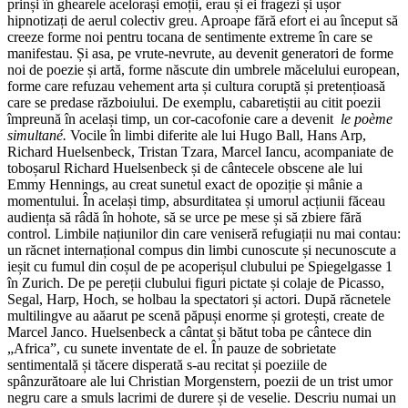
prinși în ghearele acelorași emoții, erau și ei fragezi și ușor
hipnotizați de aerul colectiv greu. Aproape fără efort ei au început să
creeze forme noi pentru tocana de sentimente extreme în care se
manifestau. Și asa, pe vrute-nevrute, au devenit generatori de forme
noi de poezie și artă, forme născute din umbrele măcelului european,
forme care refuzau vehement arta și cultura coruptă și pretențioasă
care se predase războiului. De exemplu, cabaretiștii au citit poezii
împreună în același timp, un cor-cacofonie care a devenit
le poème
simultané.
Vocile în limbi diferite ale lui Hugo Ball, Hans Arp,
Richard Huelsenbeck, Tristan Tzara, Marcel Iancu, acompaniate de
toboșarul Richard Huelsenbeck și de cântecele obscene ale lui
Emmy Hennings, au creat sunetul exact de opoziție și mânie a
momentului. În același timp, absurditatea și umorul acțiunii făceau
audiența să râdă în hohote, să se urce pe mese și să zbiere fără
control. Limbile națiunilor din care veniseră refugiații nu mai contau:
un răcnet internațional compus din limbi cunoscute și necunoscute a
ieșit cu fumul din coșul de pe acoperișul clubului pe Spiegelgasse 1
în Zurich. De pe pereții clubului figuri pictate și colaje de Picasso,
Segal, Harp, Hoch, se holbau la spectatori și actori. După răcnetele
multilingve au aăarut pe scenă păpuși enorme și grotești, create de
Marcel Janco. Huelsenbeck a cântat și bătut toba pe cântece din
„Africa”, cu sunete inventate de el. În pauze de sobrietate
sentimentală și tăcere disperată s-au recitat și poeziile de
spânzurătoare ale lui Christian Morgenstern, poezii de un trist umor
negru care a smuls lacrimi de durere și de veselie. Descriu numai un