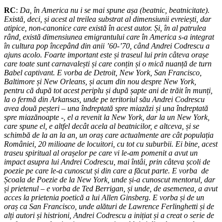
RC
:
Da, în America nu i se mai spune așa (beatnic, beatnicitate).
Există, deci, și acest al treilea substrat al dimensiunii evreiești, dar
atipice, non-canonice care există în acest autor. Și, în al patrulea
rând, există dimensiunea emigrantului care în America s-a integrat
în cultura pop începând din anii ’60-’70, când Andrei Codrescu a
ajuns acolo. Foarte important este și traseul lui prin câteva orașe
care toate sunt carnavalești și care conțin și o mică nuanță de turn
Babel captivant. E vorba de Detroit, New York, San Francisco,
Baltimore și New Orleans, și acum din nou despre New York,
pentru că după tot acest periplu și după șapte ani de trăit în munți,
la o fermă din Arkansas, unde pe teritoriul său Andrei Codrescu
avea două peșteri – una îndreptată spre miazăzi și una îndreptată
spre miazănoapte -, el a revenit la New York, dar la un New York,
care spune el, e altfel decât acela al beatnicilor, e altceva, și se
schimbă de la an la an, un oraș care actualmente are cât populația
României, 20 milioane de locuitori, cu tot cu suburbii. Ei bine, acest
traseu spiritual al orașelor pe care vi le-am pomenit a avut un
impact asupra lui Andrei Codrescu, mai întâi, prin câteva școli de
poezie pe care le-a cunoscut și din care a făcut parte. E vorba de
Școala de Poezie de la New York, unde și-a cunoscut mentorul, dar
și prietenul – e vorba de Ted Berrigan, și unde, de asemenea, a avut
acces la prietenia poetică a lui Allen Ginsberg. E vorba și de un
oraș ca San Francisco, unde alături de Lawrence Ferlinghetti și de
alți autori și histrioni, Andrei Codrescu a inițiat și a creat o serie de