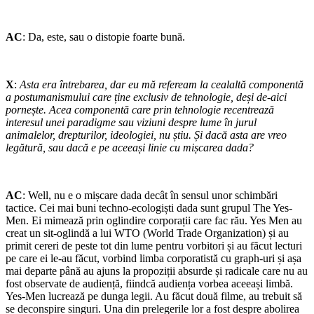
AC
: Da, este, sau o distopie foarte bună.
X
:
Asta era întrebarea, dar eu mă refeream la cealaltă componentă
a postumanismului care ține exclusiv de tehnologie, deși de-aici
pornește. Acea componentă care prin tehnologie recentrează
interesul unei paradigme sau viziuni despre lume în jurul
animalelor, drepturilor, ideologiei, nu știu. Și dacă asta are vreo
legătură, sau dacă e pe aceeași linie cu mișcarea dada?
AC
: Well, nu e o mișcare dada decât în sensul unor schimbări
tactice. Cei mai buni techno-ecologiști dada sunt grupul The Yes-
Men. Ei mimează prin oglindire corporații care fac rău. Yes Men au
creat un sit-oglindă a lui WTO (World Trade Organization) și au
primit cereri de peste tot din lume pentru vorbitori și au făcut lecturi
pe care ei le-au făcut, vorbind limba corporatistă cu graph-uri și așa
mai departe până au ajuns la propoziții absurde și radicale care nu au
fost observate de audiență, fiindcă audiența vorbea aceeași limbă.
Yes-Men lucrează pe dunga legii. Au făcut două filme, au trebuit să
se deconspire singuri. Una din prelegerile lor a fost despre abolirea