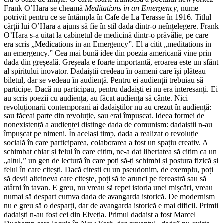
Frank O’Hara se cheamă
Meditations in an Emergency
, nume
potrivit pentru ce se întâmpla în Cafe de La Terasse în 1916. Titlul
cărții lui O’Hara a ajuns să fie în stil dada dintr-o neînțelegere. Frank
O’Hara s-a uitat la cabinetul de medicină dintr-o prăvălie, pe care
era scris „Medications in an Emergency”. El a citit „meditations in
an emergency.” Cea mai bună idee din poezia americană vine prin
dada din greșeală. Greșeala e foarte importantă, eroarea este un sfânt
al spiritului inovator. Dadaiștii credeau în oameni care își plăteau
biletul, dar se vedeau în audiență. Pentru ei audienții trebuiau să
participe. Dacă nu participau, pentru dadaiști ei nu era interesanți. Ei
au scris poezii cu audiența, au făcut audiența să cânte. Nici
revoluționarii contemporani ai dadaiștilor nu au crezut în audiență:
sau făceai parte din revoluție, sau erai împușcat. Ideea formei de
nonexistență a audienței distinge dada de comunism: dadaiștii n-au
împușcat pe nimeni. În același timp, dada a realizat o revoluție
socială în care participarea, colaborarea a fost un spațiu creativ. A
schimbat chiar și felul în care citim, ne-a dat libertatea să citim ca un
„altul,” un gen de lectură în care poți să-ți schimbi și postura fizică și
felul în care citești. Dacă citești cu un pseudonim, de exemplu, poți
să devii altcineva care citește, poți să te arunci pe fereastră sau să
atârni în tavan. E greu, nu vreau să repet istoria unei mișcări, vreau
numai să despart cumva dada de avangarda istorică. De modernism
nu e greu să o desparți, dar de avangarda istorică e mai dificil. Primii
dadaiști n-au fost cei din Elveția. Primul dadaist a fost Marcel