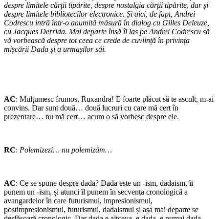
despre limitele cărții tipărite, despre nostalgia cărții tipărite, dar și
despre limitele bibliotecilor electronice. Și aici, de fapt, Andrei
Codrescu intră într-o anumită măsură în dialog cu Gilles Deleuze,
cu Jacques Derrida. Mai departe însă îl las pe Andrei Codrescu să
vă vorbească despre tot ceea ce crede de cuviință în privința
mișcării Dada și a urmașilor săi.
AC
: Mulțumesc frumos, Ruxandra! E foarte plăcut să te ascult, m-ai
convins. Dar sunt două… două lucruri cu care mă cert în
prezentare… nu mă cert… acum o să vorbesc despre ele.
RC
:
Polemizezi… nu polemizăm…
AC
: Ce se spune despre dada? Dada este un -ism, dadaism, îi
punem un -ism, și atunci îl punem în secvența cronologică a
avangardelor în care futurismul, impresionismul,
postimpresionismul, futurismul, dadaismul și așa mai departe se
desfășoară cronologic. Dar dada e altceva, e dada, e numai dada.