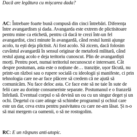
Dacă are legătura cu mișcarea dada?
AC
: Întrebare foarte bună compusă din cinci întrebări. Diferența
între avangardism și dada. Avangarda este extrem de plictisitoare
pentru mine ca etichetă, pentru că dacă te crezi într-un fel
avangardist, cinci minute în avangardă, când restul lumii ajunge
acolo, tu ești deja plictisit. Ai fost acolo. Să zicem, dacă folosim
cuvântul avangardă în sensul originar de metaforă militară, când
restul ajung acolo e deja teritoriu cunoscut. Plin de avangardiști
morți. Pentru poet, numai teritoriul necunoscut e interesant. Cât
despre postuman, asta este o noțiune de… tranziție, ușor făcută, nu
printr-un război sau o rupere socială cu ideologii și manifeste, ci prin
tehnologia care ne-ar face plăcere să credem că ne ajută să
comunicăm. Nu face deloc asta. Ce face este să ne taie în sute de
felii care au dorințe consumeriste separate. Postumanul e o franzelă
înfeliată. Eventual corpul o să devină un ou cu un singur deget și un
ochi. Degetul cu care atinge să schimbe programul și ochiul care
este un dar, ceva extra pentru pasivitatea cu care ne-am lăsat. Și n-o
să mai mergem ca oamenii, o să ne rostogolim.
RC
:
E un răspuns anti-utopic.