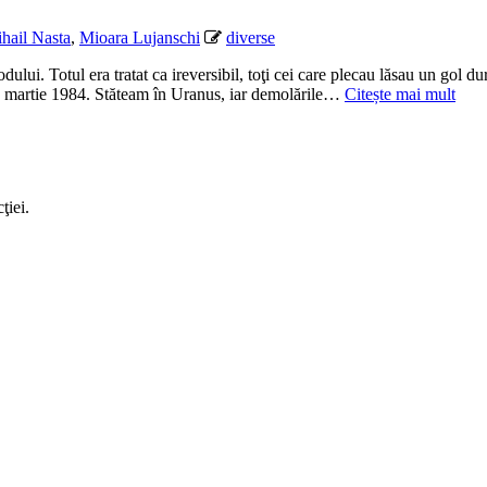
hail Nasta
,
Mioara Lujanschi
diverse
ului. Totul era tratat ca ireversibil, toţi cei care plecau lăsau un gol
 în martie 1984. Stăteam în Uranus, iar demolările…
Citește mai mult
ţiei.