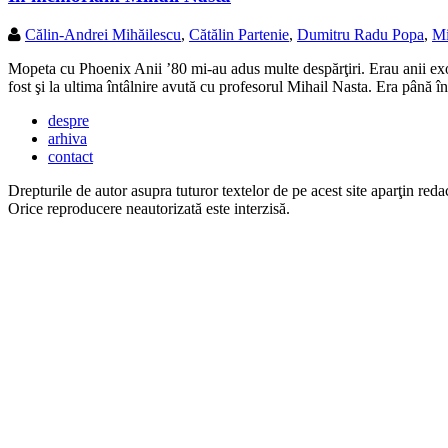
Călin-Andrei Mihăilescu
,
Cătălin Partenie
,
Dumitru Radu Popa
,
Mi
Mopeta cu Phoenix Anii ’80 mi-au adus multe despărţiri. Erau anii exod
fost şi la ultima întâlnire avută cu profesorul Mihail Nasta. Era până
despre
arhiva
contact
Drepturile de autor asupra tuturor textelor de pe acest site aparţin redac
Orice reproducere neautorizată este interzisă.