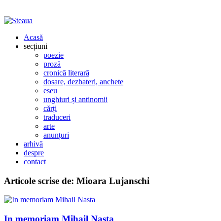
Acasă
secțiuni
poezie
proză
cronică literară
dosare, dezbateri, anchete
eseu
unghiuri și antinomii
cărți
traduceri
arte
anunțuri
arhivă
despre
contact
Articole scrise de:
Mioara Lujanschi
In memoriam Mihail Nasta