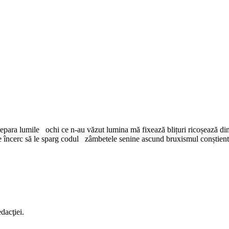
epara lumile ochi ce n-au văzut lumina mă fixează blițuri ricoșează di
are încerc să le sparg codul zâmbetele senine ascund bruxismul conștient
dacţiei.