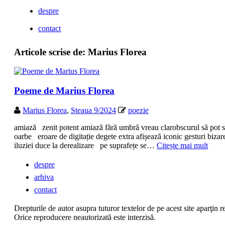
despre
contact
Articole scrise de:
Marius Florea
Poeme de Marius Florea
Marius Florea
,
Steaua 9/2024
poezie
amiază zenit potent amiază fără umbră vreau clarobscurul să pot s
oarbe eroare de digitație degete extra afișează iconic gesturi biz
iluziei duce la derealizare pe suprafețe se…
Citește mai mult
despre
arhiva
contact
Drepturile de autor asupra tuturor textelor de pe acest site aparţin re
Orice reproducere neautorizată este interzisă.