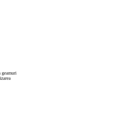
n geamuri
izarea