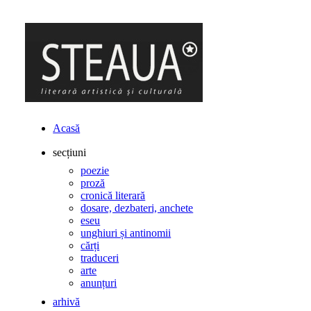
Acasă
secțiuni
poezie
proză
cronică literară
dosare, dezbateri, anchete
eseu
unghiuri și antinomii
cărți
traduceri
arte
anunțuri
arhivă