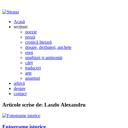
Acasă
secțiuni
poezie
proză
cronică literară
dosare, dezbateri, anchete
eseu
unghiuri și antinomii
cărți
traduceri
arte
anunțuri
arhivă
despre
contact
Articole scrise de:
Laszlo Alexandru
Fotograme istorice