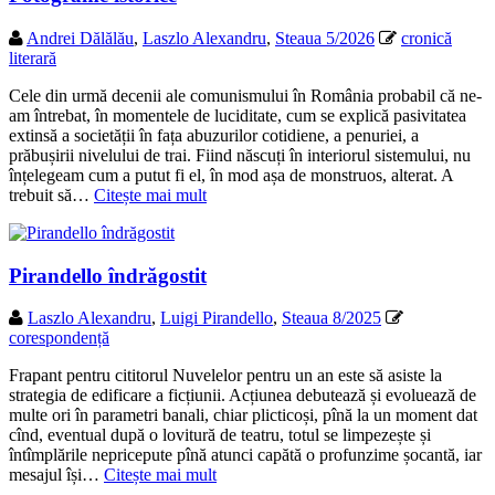
Andrei Dălălău
,
Laszlo Alexandru
,
Steaua 5/2026
cronică
literară
Cele din urmă decenii ale comunismului în România probabil că ne-
am întrebat, în momentele de luciditate, cum se explică pasivitatea
extinsă a societății în fața abuzurilor cotidiene, a penuriei, a
prăbușirii nivelului de trai. Fiind născuți în interiorul sistemului, nu
înțelegeam cum a putut fi el, în mod așa de monstruos, alterat. A
trebuit să…
Citește mai mult
Pirandello îndrăgostit
Laszlo Alexandru
,
Luigi Pirandello
,
Steaua 8/2025
corespondență
Frapant pentru cititorul Nuvelelor pentru un an este să asiste la
strategia de edificare a ficțiunii. Acțiunea debutează și evoluează de
multe ori în parametri banali, chiar plicticoși, pînă la un moment dat
cînd, eventual după o lovitură de teatru, totul se limpezește și
întîmplările nepricepute pînă atunci capătă o profunzime șocantă, iar
mesajul își…
Citește mai mult