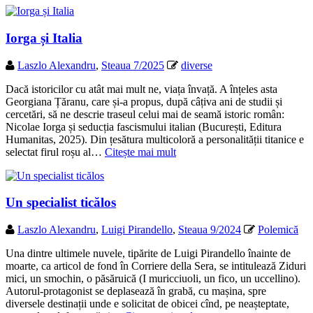
Iorga și Italia
Laszlo Alexandru
,
Steaua 7/2025
diverse
Dacă istoricilor cu atât mai mult ne, viața învață. A înțeles asta
Georgiana Țăranu, care și-a propus, după câțiva ani de studii și
cercetări, să ne descrie traseul celui mai de seamă istoric român:
Nicolae Iorga și seducția fascismului italian (București, Editura
Humanitas, 2025). Din țesătura multicoloră a personalității titanice e
selectat firul roșu al…
Citește mai mult
Un specialist ticălos
Laszlo Alexandru
,
Luigi Pirandello
,
Steaua 9/2024
Polemică
Una dintre ultimele nuvele, tipărite de Luigi Pirandello înainte de
moarte, ca articol de fond în Corriere della Sera, se intitulează Ziduri
mici, un smochin, o păsăruică (I muricciuoli, un fico, un uccellino).
Autorul-protagonist se deplasează în grabă, cu mașina, spre
diversele destinații unde e solicitat de obicei cînd, pe neașteptate,