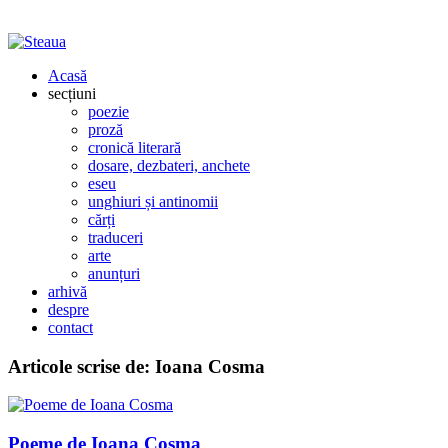
Acasă
secțiuni
poezie
proză
cronică literară
dosare, dezbateri, anchete
eseu
unghiuri și antinomii
cărți
traduceri
arte
anunțuri
arhivă
despre
contact
Articole scrise de:
Ioana Cosma
Poeme de Ioana Cosma