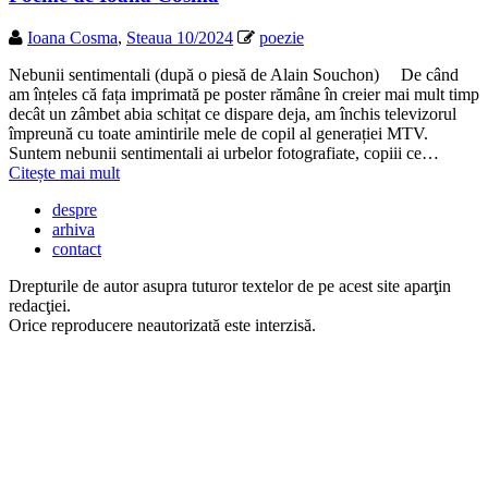
Ioana Cosma
,
Steaua 10/2024
poezie
Nebunii sentimentali (după o piesă de Alain Souchon) De când
am înțeles că fața imprimată pe poster rămâne în creier mai mult timp
decât un zâmbet abia schițat ce dispare deja, am închis televizorul
împreună cu toate amintirile mele de copil al generației MTV.
Suntem nebunii sentimentali ai urbelor fotografiate, copiii ce…
Citește mai mult
despre
arhiva
contact
Drepturile de autor asupra tuturor textelor de pe acest site aparţin
redacţiei.
Orice reproducere neautorizată este interzisă.