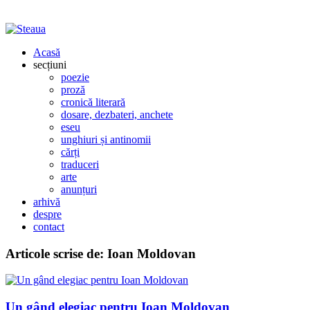
Acasă
secțiuni
poezie
proză
cronică literară
dosare, dezbateri, anchete
eseu
unghiuri și antinomii
cărți
traduceri
arte
anunțuri
arhivă
despre
contact
Articole scrise de:
Ioan Moldovan
Un gând elegiac pentru Ioan Moldovan