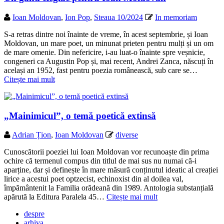
Ioan Moldovan
,
Ion Pop
,
Steaua 10/2024
In memoriam
S-a retras dintre noi înainte de vreme, în acest septembrie, și Ioan
Moldovan, un mare poet, un minunat prieten pentru mulți și un om
de mare omenie. Din nefericire, i-au luat-o înainte spre veșnicie,
congeneri ca Augustin Pop și, mai recent, Andrei Zanca, născuți în
același an 1952, fast pentru poezia românească, sub care se…
Citește mai mult
„Mainimicul”, o temă poetică extinsă
Adrian Țion
,
Ioan Moldovan
diverse
Cunoscătorii poeziei lui Ioan Moldovan vor recunoaște din prima
ochire că termenul compus din titlul de mai sus nu numai că-i
aparține, dar și definește în mare măsură conținutul ideatic al creației
lirice a acestui poet optzecist, echinoxist din al doilea val,
împământenit la Familia orădeană din 1989. Antologia substanțială
apărută la Editura Paralela 45…
Citește mai mult
despre
arhiva