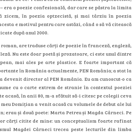
– era o poezie confesională, dar care se păstra la limita
ă zicem, în poezia optzecistă, și mai târziu în poezia
acesta e motivul pentru care astăzi, când o să vă citească
licate după anul 2000.
n roman, are traduse cărți de poezie în franceză, engleză,
eză. Nu este doar poetă și prozatoare, ci este unul dintre
pean, mai ales pe arte plastice. E foarte important că
mportante în România actualmente, PEN România; a stat la
1 a devenit director al PEN România. Eu am cunoscut-o ca
ume cu o carte extrem de stranie în contextul poeziei
te acasă, în anii 80, m-a sfătuit să-i citesc pe colegii ceva
ăl meu Domițian a venit acasă cu volumele de debut ale lui
an; erau și două poete: Marta Petreu și Magda Cârneci. Pe
tor cărți citite de mine: un conceptualism foarte rafinat
smul Magdei Cârneci trecea peste lecturile din limba