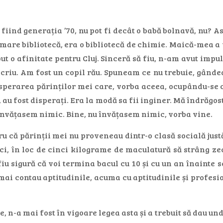
fiind generația ’70, nu pot fi decât o babă bolnavă, nu? As
o mare bibliotecă, era o bibliotecă de chimie. Maică-mea a
put o afinitate pentru Cluj. Sinceră să fiu, n-am avut im
scriu. Am fost un copil rău. Spuneam ce nu trebuie, gânde
isperarea părinților mei care, vorba aceea, ocupându-se c
 au fost disperați. Era la modă sa fii inginer. Mă îndrăgos
învățasem nimic. Bine, nu învățasem nimic, vorba vine.
u că părinții mei nu proveneau dintr-o clasă socială justă,
nci, în loc de cinci kilograme de maculatură să strâng ze
iu sigură că voi termina bacul cu 10 și cu un an înainte 
ai contau aptitudinile, acuma cu aptitudinile și profesion
, n-a mai fost în vigoare legea asta și a trebuit să dau und