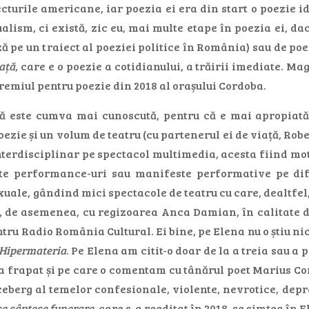
ecturile americane, iar poezia ei era din start o poezie i
alism, ci există, zic eu, mai multe etape în poezia ei, 
ă pe un traiect al poeziei politice în România) sau de p
ață
, care e o poezie a cotidianului, a trăirii imediate. M
premiul pentru poezie din 2018 al orașului Cordoba.
ă este cumva mai cunoscută, pentru că e mai apropiată
oezie și un volum de teatru (cu partenerul ei de viață, Rob
interdisciplinar pe spectacol multimedia, acesta fiind mo
te performance-uri sau manifeste performative pe dife
ale, gândind mici spectacole de teatru cu care, dealtfel, a
t, de asemenea, cu regizoarea Anca Damian, în calitate d
ntru Radio România Cultural. Ei bine, pe Elena nu o știu n
Hipermateria
. Pe Elena am citit-o doar de la a treia sau a 
a frapat și pe care o comentam cu tânărul poet Marius Conk
ceberg al temelor confesionale, violente, nevrotice, depre
e cântece funerare
, care s-a reeditat în 2018, se simțea în 