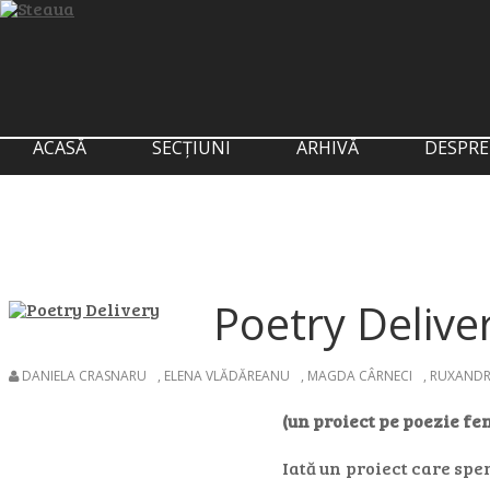
ACASĂ
SECȚIUNI
ARHIVĂ
DESPRE
Poetry Delive
DANIELA CRASNARU
,
ELENA VLĂDĂREANU
,
MAGDA CÂRNECI
,
RUXANDR
(un proiect pe poezie fe
Iată un proiect care spe