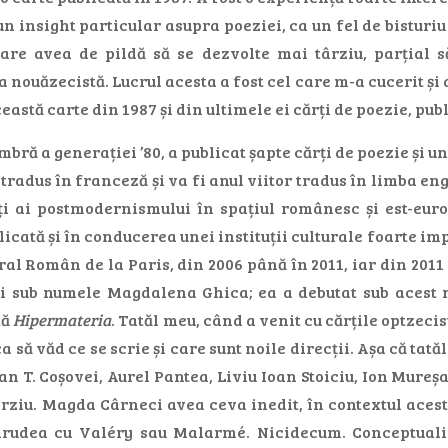
 insight particular asupra poeziei, ca un fel de bisturiu 
are avea de pildă să se dezvolte mai târziu, parțial s
 nouăzecistă. Lucrul acesta a fost cel care m-a cucerit și 
ceastă carte din 1987 și din ultimele ei cărți de poezie, pub
ră a generației ’80, a publicat șapte cărți de poezie și u
radus în franceză și va fi anul viitor tradus în limba engl
ți ai postmodernismului în spațiul românesc și est-euro
icată și în conducerea unei instituții culturale foarte i
ral Român de la Paris, din 2006 până în 2011, iar din 201
 sub numele Magdalena Ghica; ea a debutat sub acest n
tă
Hipermateria
. Tatăl meu, când a venit cu cărțile optzecis
 să văd ce se scrie și care sunt noile direcții. Așa că tat
n T. Coșovei, Aurel Pantea, Liviu Ioan Stoiciu, Ion Mureș
târziu. Magda Cârneci avea ceva inedit, în contextul aces
înrudea cu Valéry sau Malarmé. Nicidecum. Conceptuali