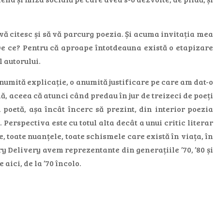
vă citesc și să vă parcurg poezia. Și acuma invitația mea
 De ce? Pentru că aproape întotdeauna există o etapizare
l autorului.
anumită explicație, o anumită justificare pe care am dat-o
, aceea că atunci când predau în jur de treizeci de poeți
i poetă, așa încât încerc să prezint, din interior poezia
Perspectiva este cu totul alta decât a unui critic literar
le, toate nuanțele, toate schismele care există în viața, în
try Delivery avem reprezentante din generațiile ’70, ’80 și
 aici, de la ’70 încolo.