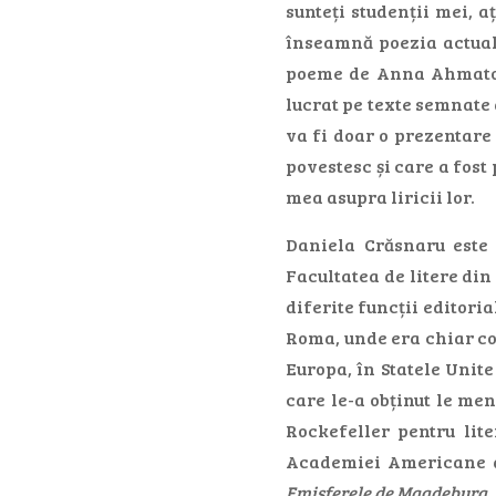
sunteți studenții mei, a
înseamnă poezia actuală
poeme de Anna Ahmatov
lucrat pe texte semnate
va fi doar o prezentare 
povestesc și care a fost
mea asupra liricii lor.
Daniela Crăsnaru este 
Facultatea de litere din 
diferite funcții editori
Roma, unde era chiar coo
Europa, în Statele Unite
care le-a obținut le men
Rockefeller pentru lit
Academiei Americane de 
Emisferele de Magdeburg
,