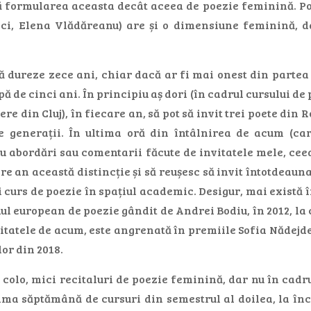
ă formularea aceasta decât aceea de poezie feminină. Poe
i, Elena Vlădăreanu) are și o dimensiune feminină, dar
să dureze zece ani, chiar dacă ar fi mai onest din partea
ă de cinci ani. În principiu aș dori (în cadrul cursului d
tere din Cluj), în fiecare an, să pot să invit trei poete di
e generații. În ultima oră din întâlnirea de acum (care
u abordări sau comentarii făcute de invitatele mele, ceea
re an această distincție și să reușesc să invit întotdeauna
i curs de poezie în spațiul academic. Desigur, mai există
l european de poezie gândit de Andrei Bodiu, în 2012, la 
tatele de acum, este angrenată în premiile Sofia Nădejde 
or din 2018.
e colo, mici recitaluri de poezie feminină, dar nu în cad
tima săptămână de cursuri din semestrul al doilea, la înc