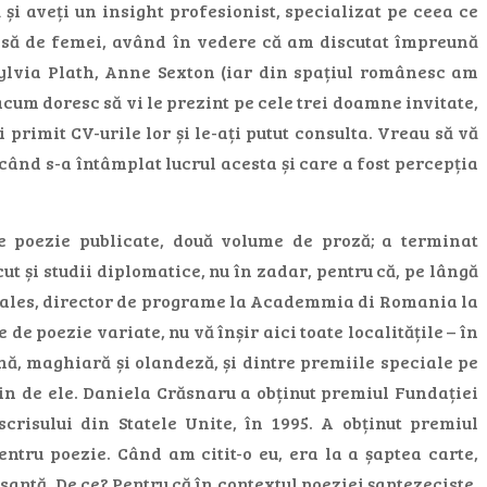
și aveți un insight profesionist, specializat pe ceea ce
risă de femei, având în vedere că am discutat împreună
via Plath, Anne Sexton (iar din spațiul românesc am
um doresc să vi le prezint pe cele trei doamne invitate,
primit CV-urile lor și le-ați putut consulta. Vreau să vă
 când s-a întâmplat lucrul acesta și care a fost percepția
e poezie publicate, două volume de proză; a terminat
cut și studii diplomatice, nu în zadar, pentru că, pe lângă
mai ales, director de programe la Academmia di Romania la
e poezie variate, nu vă înșir aici toate localitățile – în
ană, maghiară și olandeză, și dintre premiile speciale pe
țin de ele. Daniela Crăsnaru a obținut premiul Fundației
crisului din Statele Unite, în 1995. A obținut premiul
tru poezie. Când am citit-o eu, era la a șaptea carte,
esantă. De ce? Pentru că în contextul poeziei șaptezeciste,