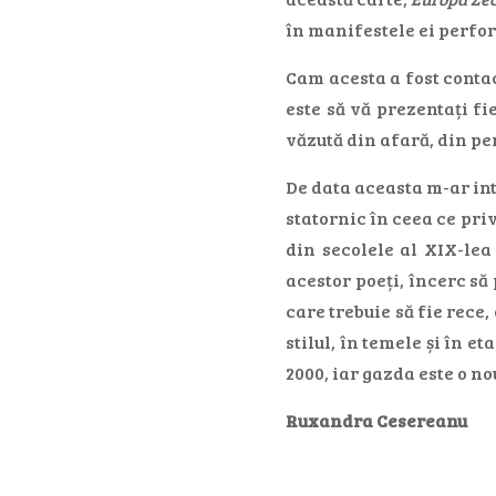
în manifestele ei perfor
Cam acesta a fost contac
este să vă prezentați fi
văzută din afară, din per
De data aceasta m-ar int
statornic în ceea ce pri
din secolele al XIX-lea 
acestor poeți, încerc să
care trebuie să fie rece,
stilul, în temele și în e
2000, iar gazda este o nou
Ruxandra Cesereanu