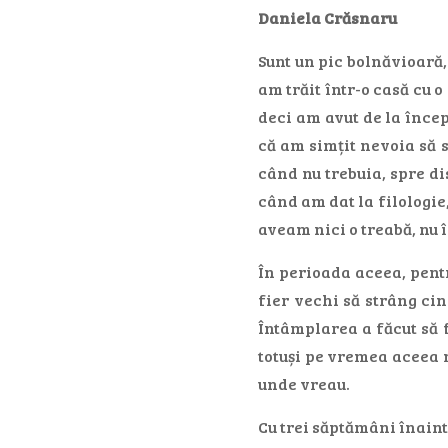
Daniela Crăsnaru
Sunt un pic bolnăvioară, 
am trăit într-o casă cu 
deci am avut de la înce
că am simțit nevoia să 
când nu trebuia, spre d
când am dat la filologie,
aveam nici o treabă, nu 
În perioada aceea, pentr
fier vechi să strâng ci
Întâmplarea a făcut să f
totuși pe vremea aceea m
unde vreau.
Cu trei săptămâni înainte