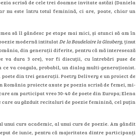
zia scrisă de cele trei doamne invitate astăzi (Daniela
 nu este întru totul feminină, ci are, poate, chiar un
 mea să îl gândesc pe etape mai mici, și atunci să am în
e poezie modernă intitulat
De la Baudelaire la Ginsberg
, ținut
n România, din generații diferite, pentru că mă interesează
 va dura 3 ore), vor fi discuții, cu întrebări puse de
 ce va coagula, probabil, un dialog multi-generaționist.
 poete din trei generații. Poetry Delivery e un proiect de
 în România proiecte axate pe poezia scrisă de femei, mi-
care am participat vreo 30-40 de poete din Europa; Elena
care au găzduit recitaluri de poezie feminină, cel puțin
rul unui curs academic, al unui curs de poezie. Am gândit
eput de iunie, pentru că majoritatea dintre participanți