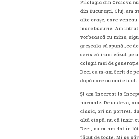
Filologia din Craiova nu 
din București, Cluj, am 
alte orașe, care veneau
mare bucurie. Am intrat 
vorbească cu mine, sigu
greșeala să spună „ce do
scris că i-am văzut pe a
colegii mei de generație 
Deci eu m-am ferit de pe
după care nu mai e idol.
Și am încercat la începu
normale. De undeva, am c
clasic, ori un portret, d
altă etapă, nu că înșir, 
Deci, nu m-am dat în lăt
făcut de toate. Mi se pă