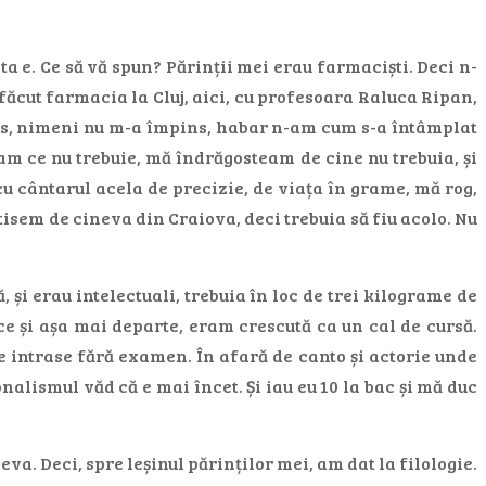
ta e. Ce să vă spun? Părinții mei erau farmaciști. Deci n-
 făcut farmacia la Cluj, aici, cu profesoara Raluca Ripan,
puls, nimeni nu m-a împins, habar n-am cum s-a întâmplat
am ce nu trebuie, mă îndrăgosteam de cine nu trebuia, și
u cântarul acela de precizie, de viața în grame, mă rog,
tisem de cineva din Craiova, deci trebuia să fiu acolo. Nu
 și erau intelectuali, trebuia în loc de trei kilograme de
ce și așa mai departe, eram crescută ca un cal de cursă.
se intrase fără examen. În afară de canto și actorie unde
alismul văd că e mai încet. Și iau eu 10 la bac și mă duc
eva. Deci, spre leșinul părinților mei, am dat la filologie.