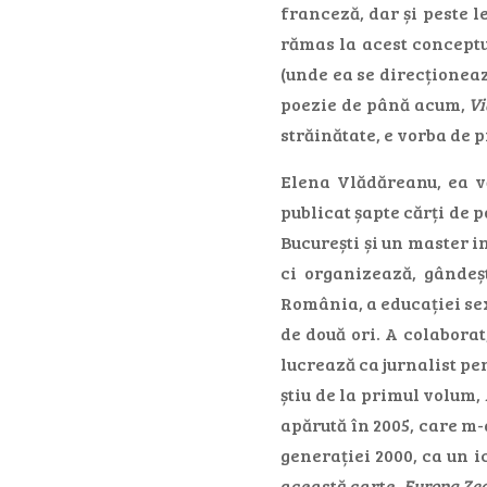
franceză, dar și peste l
rămas la acest conceptu
(unde ea se direcționeaz
poezie de până acum,
Vi
străinătate, e vorba de 
Elena Vlădăreanu, ea v
publicat șapte cărți de p
București și un master 
ci organizează, gândeș
România, a educației sexu
de două ori. A colabora
lucrează ca jurnalist pe
știu de la primul volum,
apărută în 2005, care m-
generației 2000, ca un i
această carte,
Europa Zec