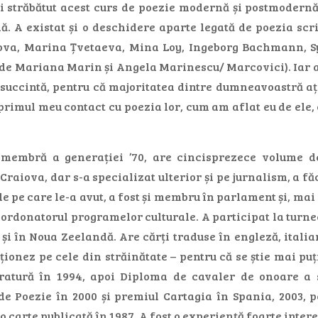
ți străbătut acest curs de poezie modernă și postmodernă 
. A existat și o deschidere aparte legată de poezia sc
a, Marina Țvetaeva, Mina Loy, Ingeborg Bachmann, Syl
 de Mariana Marin și Angela Marinescu/ Marcovici). Iar ac
succintă, pentru că majoritatea dintre dumneavoastră ați 
 primul meu contact cu poezia lor, cum am aflat eu de ele,
membră a generației ’70, are cincisprezece volume d
Craiova, dar s-a specializat ulterior și pe jurnalism, a fă
ale pe care le-a avut, a fost și membru în parlament și, 
rdonatorul programelor culturale. A participat la turnee d
 și în Noua Zeelandă. Are cărți traduse în engleză, itali
ționez pe cele din străinătate – pentru că se știe mai pu
eratură în 1994, apoi Diploma de cavaler de onoare a s
Poezie în 2000 și premiul Cartagia în Spania, 2003, pen
 o carte publicată în 1987. A fost o experiență foarte inter