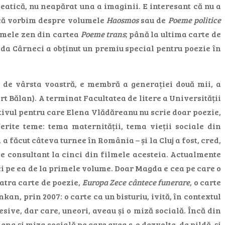
deatică, nu neapărat una a imaginii. E interesant că nu a
dacă vorbim despre volumele
Haosmos
sau de
Poeme politice
oemele zen din cartea
Poeme trans
; până la ultima carte de
agda Cârneci a obținut un premiu special pentru poezie în
 de vârsta voastră, e membră a generației două mii, a
ert Bălan). A terminat Facultatea de litere a Universității
tivul pentru care Elena Vlădăreanu nu scrie doar poezie,
rite teme: tema maternității, tema vieții sociale din
 făcut câteva turnee în România – și la Cluj a fost, cred,
e consultant la cinci din filmele acesteia. Actualmente
ici pe ea de la primele volume. Doar Magda e cea pe care o
patra carte de poezie,
Europa Zece cântece funerare
, o carte
an, prin 2007: o carte ca un bisturiu, ivită, în contextul
sive, dar care, uneori, aveau și o miză socială. Încă din
Elena și miza socială pe care avea s-o dezvolte, de pildă, și