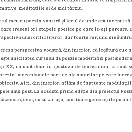
mative, meditațiile ei de mai târziu.
tul meu cu poezia voastră și locul de unde am început să 
ecare traseul ori etapele poetice pe care le-ați parcurs.
spectiva unui critic literar, dar foarte rar, una dinăuntru
eresa perspectiva voastră, din interior, ca legătură cu o 
vește unicitatea cursului de poezie modernă și postmodernă
și XX, nu sunt doar în ipostaza de teoretician, ci sunt ș
 prezint mecanismele poetice ale autorilor pe care lucrez. 
 obiectiv. Aici, din interior, aflăm de fapt toate modulații
tapele unui poet. La această primă ediție din proiectul Poe
ăzecistă, deci, ca să zic așa, sunt toate generațiile posibile