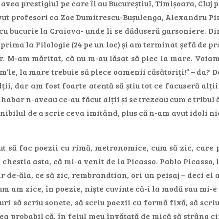
avea prestigiul pe care îl au Bucureștiul, Timișoara, Cluj p
avut profesori ca Zoe Dumitrescu-Bușulenga, Alexandru Piru
 cu bucurie la Craiova- unde li se dăduseră garsoniere. D
prima la Filologie (24 pe un loc) și am terminat șefă de p
r. M-am măritat, că nu m-au lăsat să plec la mare. Voiam 
m’le, la mare trebuie să plece oamenii căsătoriți!” – da?
lții, dar am fost foarte atentă să știu tot ce facuseră a
habar n-aveau ce-au făcut alții și se trezeau cum e tribul 
nibilul de a scrie ceva imitând, plus că n-am avut idoli n
t să fac poezii cu rimă, metronomice, cum să zic, care po
hestia asta, că mi-a venit de la Picasso. Pablo Picasso, la
ar de-ăla, ce să zic, rembrandtian, ori un peisaj – deci el ar
cum am zice, în poezie, niște cuvinte că-i la modă sau mi-e 
uri să scriu sonete, să scriu poezii cu formă fixă, să scri
rea probabil că, în felul meu învățată de mică să strâng ci