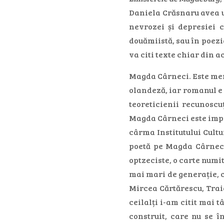
Daniela Crăsnaru avea un
nevrozei și depresiei c
douămiistă, sau în poezia
va citi texte chiar din a
Magda Cârneci. Este memb
olandeză, iar romanul e t
teoreticienii recunoscu
Magda Cârneci este impl
cârma Institutului Cultu
poetă pe Magda Cârneci
optzeciste, o carte numi
mai mari de generație, ca
Mircea Cărtărescu, Traia
ceilalți i-am citit mai 
construit, care nu se 