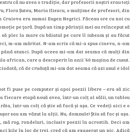
entru că nu avea o tradiție, dar profesorii noștri erau toți
, Flora Șuteu, Maria Iliescu, o mulțime de profesori, din
in Craiova era numai Eugen Negrici. Făceau ore cu noi cu
romoție pe ţară. După un timp părinții mei au reînceput să
să plec la mare cu băiatul pe care îl iubeam și au făcut
 Deci, m-am măritat. N-am scris că mi-a spus cineva, n-am
lții până atunci. După aceea mi-am dat seama că mulți din
ăla african, care a descoperit în anii ’60 mașina de cusut.
iciodată, că de cruduță mi-am dat seama că azi unul e idol
t fi puse pe computer și apoi poezii libere – era să zic
 fiecare etapă nouă avea, într-un colț al sălii, un tablou
ăta, într-un colț că știe să facă și așa. Ce vedeți aici e o
ușor sau am văzut la alții. Nu, domnule! Știu să fac și așa.
u, mă rog, rondeluri, inclusiv poezii în acrostih. Deci am
nci kile în loc de trei, cred că am exagerat un pic. Adică