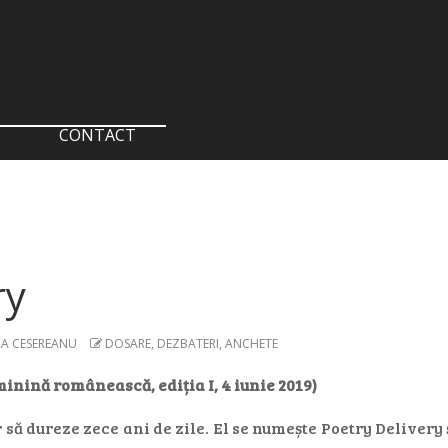
CONTACT
ry
A CESEREANU
DOSARE, DEZBATERI, ANCHETE
minină românească, ediția I, 4 iunie 2019)
r să dureze zece ani de zile. El se numește Poetry Deliver