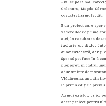
– mi se pare mai corect
Crăsnaru, Magda Cârnec
caracter hermafrodit.
E un proiect care sper 
vedere doar o primă etap
aici, la Facultatea de Li
inclusiv un dialog într
dumneavoastră, dar și c
Sper să pot face în fieca
pionierat, în cadrul unu
aduc aminte de maratonu
Vlădăreanu, una din invi
la prima ediție a premiil
Au mai existat, pe ici p
acest proiect pentru ul