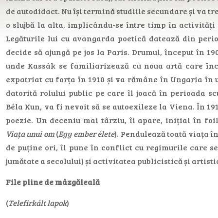
de autodidact. Nu își termină studiile secundare și va tre
o slujbă la alta, implicându-se între timp în activităț
Legăturile lui cu avangarda poetică datează din perio
decide să ajungă pe jos la Paris. Drumul, început în 190
unde Kassák se familiarizează cu noua artă care înc
expatriat cu forța în 1910 și va rămâne în Ungaria în
datorită rolului public pe care îl joacă în perioada scu
Béla Kun, va fi nevoit să se autoexileze la Viena. În 19
poezie. Un deceniu mai târziu, îi apare, inițial în foil
Viața unui om
(
Egy ember élete
). Pendulează toată viața în
de puține ori, îl pune în conflict cu regimurile care 
jumătate a secolului) și activitatea publicistică și artisti
File pline de mâzgăleală
(
Telefirkált lapok
)