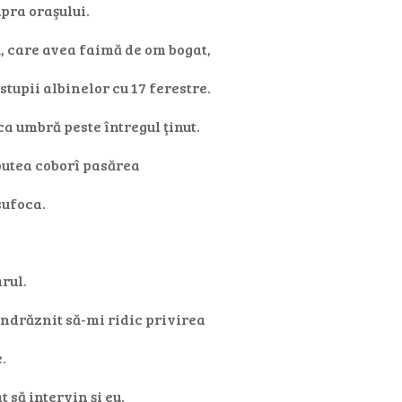
pra oraşului.
 care avea faimă de om bogat,
stupii albinelor cu 17 ferestre.
ca umbră peste întregul ţinut.
 putea coborî pasărea
sufoca.
rul.
ndrăznit să-mi ridic privirea
.
 să intervin şi eu.