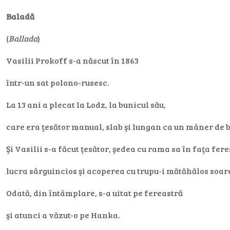
Baladă
(
Ballada
)
Vasilii Prokoff s-a născut în 1863
într-un sat polono-rusesc.
La 13 ani a plecat la Lodz, la bunicul său,
care era ţesător manual, slab şi lungan ca un mâner de 
Şi Vasilii s-a făcut ţesător, şedea cu rama sa în faţa fere
lucra sârguincios şi acoperea cu trupu-i mătăhălos soar
Odată, din întâmplare, s-a uitat pe fereastră
şi atunci a văzut-o pe Hanka.