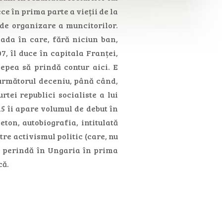
ce în prima parte a vieții de la
i de organizare a muncitorilor.
ada în care, fără niciun ban,
7, îl duce în capitala Franței,
epea să prindă contur aici. E
 următorul deceniu, până când,
rtei republici socialiste a lui
15 îi apare volumul de debut în
eton, autobiografia, intitulată
tre activismul politic (care, nu
se perindă în Ungaria în prima
că.