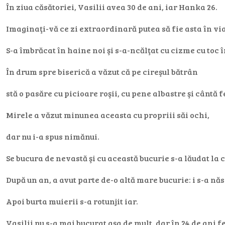
În ziua căsătoriei, Vasilii avea 30 de ani, iar Hanka 26.
Imaginaţi-vă ce zi extraordinară putea să fie asta în via
S-a îmbrăcat în haine noi şi s-a-ncălţat cu cizme cu toc î
În drum spre biserică a văzut că pe cireşul bătrân
stă o pasăre cu picioare roşii, cu pene albastre şi cântă f
Mirele a văzut minunea aceasta cu propriii săi ochi,
dar nu i-a spus nimănui.
Se bucura de nevastă şi cu această bucurie s-a lăudat la
După un an, a avut parte de-o altă mare bucurie: i s-a năs
Apoi burta muierii s-a rotunjit iar.
Vasilii nu s-a mai bucurat aşa de mult, dar în 24 de ani f