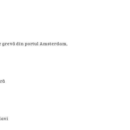
 de grevă din portul Amsterdam,
ară
lavi