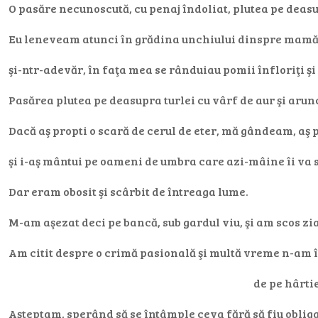
O pasăre necunoscută, cu penaj îndoliat, plutea pe deasu
Eu leneveam atunci în grădina unchiului dinspre mamă,
şi-ntr-adevăr, în faţa mea se rânduiau pomii înfloriţi şi 
Pasărea plutea pe deasupra turlei cu vârf de aur şi arun
Dacă aş propti o scară de cerul de eter, mă gândeam, aş
şi i-aş mântui pe oameni de umbra care azi-mâine îi va 
Dar eram obosit şi scârbit de întreaga lume.
M-am aşezat deci pe bancă, sub gardul viu, şi am scos zia
Am citit despre o crimă pasională şi multă vreme n-am î
de pe hârtie
Aşteptam, sperând să se întâmple ceva fără să fiu obligat