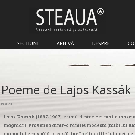
SECȚIUNI
ARHIVĂ
DESPRE
CO
Poeme de Lajos Kassák
POEZIE
Lajos Kassák (1887-1967) e unul dintre cei mai cunoscuț
maghiari. Provenea dintr-o famile modestă (tatăl lui luc
mama lui era spălătoreasă), iar înclinațiile lui poetice s