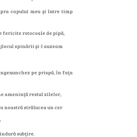
upra capului meu şi între timp
e fericite rotocoale de pipă,
jlocul spinării şi-l auzeam
îngenunchez pe prispă, în faţa
e ameninţă restul zilelor,
a noastră strălucea un cer
e
ândură subţire.