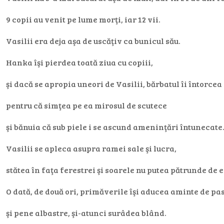
9 copii au venit pe lume morţi, iar 12 vii.
Vasilii era deja aşa de uscăţiv ca bunicul său.
Hanka îşi pierdea toată ziua cu copiii,
şi dacă se apropia uneori de Vasilii, bărbatul îi întorcea
pentru că simţea pe ea mirosul de scutece
şi bănuia că sub piele i se ascund ameninţări întunecate
Vasilii se apleca asupra ramei sale şi lucra,
stătea în faţa ferestrei şi soarele nu putea pătrunde de e
O dată, de două ori, primăverile îşi aducea aminte de pas
şi pene albastre, şi-atunci surâdea blând.