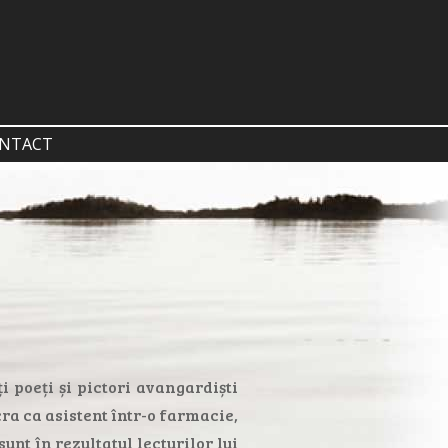
NTACT
i poeți și pictori avangardiști
ra ca asistent într-o farmacie,
unt în rezultatul lecturilor lui