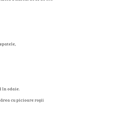
 spatele,
.
l în odaie.
ărea cu picioare roşii