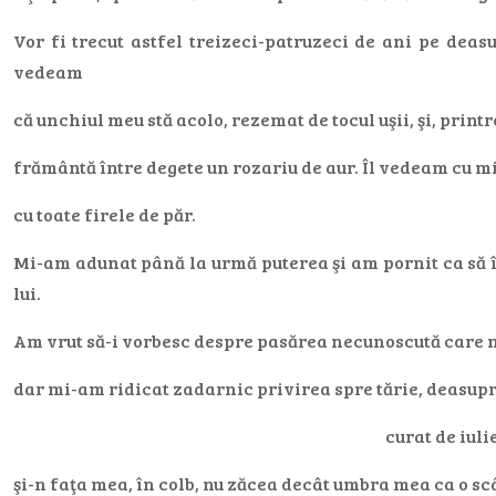
Vor fi trecut astfel treizeci-patruzeci de ani pe deas
vedeam
că unchiul meu stă acolo, rezemat de tocul uşii, şi, printr
frământă între degete un rozariu de aur. Îl vedeam cu mi
cu toate firele de păr.
Mi-am adunat până la urmă puterea şi am pornit ca să 
lui.
Am vrut să-i vorbesc despre pasărea necunoscută care n
dar mi-am ridicat zadarnic privirea spre tărie, deasupr
curat de iuli
şi-n faţa mea, în colb, nu zăcea decât umbra mea ca o sc