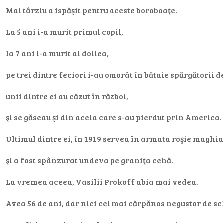
Mai târziu a ispăşit pentru aceste boroboaţe.
La 5 ani i-a murit primul copil,
la 7 ani i-a murit al doilea,
pe trei dintre feciori i-au omorât în bătaie spărgătorii
unii dintre ei au căzut în război,
şi se găseau şi din aceia care s-au pierdut prin America.
Ultimul dintre ei, în 1919 servea în armata roşie maghi
şi a fost spânzurat undeva pe graniţa cehă.
La vremea aceea, Vasilii Prokoff abia mai vedea.
Avea 56 de ani, dar nici cel mai cărpănos negustor de sc