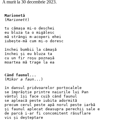
A murit la 30 decembrie 2023.
Marionetă
 (
Marionett
)
 tu cămașa mi-o deschei
 eu bluza ta o migălesc
 mă strângi m-acoperi ehei
 iubește-mă cum mi-o doresc
 închei bumbii la cămașă
 închei și eu bluza ta
 cu un fir roșu poznașă
 moartea mă trage la ea
Când faunul... 
 (
Mikor a faun
...)
 în dansul pridvoarelor portocalele
 se împrăștie printre naiurile lui Pan
 vântul își face cuib când faunul
 se apleacă peste iubita adormită
 precum cerul peste apă norul peste iarbă
 și faunul aplecat deasupra perechii sale e
 de parcă i-ar fi concomitent răsuflare
 vis și deșteptare