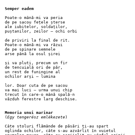
Semper eadem
 Poate-o mână-mi va peria
 de pe sacou fețele șterse
 ale iubitelor, soldaților,
 puștanilor, zeilor – ochi orbi
 de priviri la final de rit.
 Poate-o mână-mi va răzui
 de pe spinare semnele
 arse până la osul șirei
 și va pluti, precum un fir
 de tencuială ori de păr,
 un rest de funingine al
 ochilor arși – lumina
 lor. Doar cuta de pe sacou 
 va mai luci – urma unui chip 
 trecut în care-o mână spală-n
 văzduh ferestre larg deschise.
Memoria unui marinar
 (
Egy tengerész emlékezete
)
 Câte stoluri flămânde de păsări ți-au spart
 oglinda ochilor, câte s-au azvârlit în vuietul