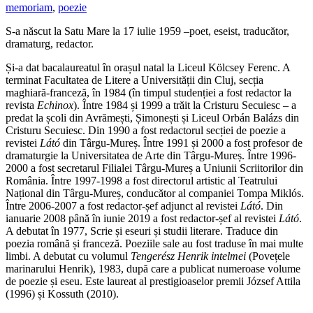
memoriam
,
poezie
S-a născut la Satu Mare la 17 iulie 1959 –poet, eseist, traducător,
dramaturg, redactor.
Și-a dat bacalaureatul în orașul natal la Liceul Kölcsey Ferenc. A
terminat Facultatea de Litere a Universității din Cluj, secția
maghiară-franceză, în 1984 (în timpul studenției a fost redactor la
revista
Echinox
). Între 1984 și 1999 a trăit la Cristuru Secuiesc – a
predat la școli din Avrămești, Șimonești și Liceul Orbán Balázs din
Cristuru Secuiesc. Din 1990 a fost redactorul secției de poezie a
revistei
Látó
din Târgu-Mureș. Între 1991 și 2000 a fost profesor de
dramaturgie la Universitatea de Arte din Târgu-Mureș. Între 1996-
2000 a fost secretarul Filialei Târgu-Mureș a Uniunii Scriitorilor din
România. Între 1997-1998 a fost directorul artistic al Teatrului
Național din Târgu-Mureș, conducător al companiei Tompa Miklós.
Între 2006-2007 a fost redactor-șef adjunct al revistei
Látó
. Din
ianuarie 2008 până în iunie 2019 a fost redactor-șef al revistei
Látó
.
A debutat în 1977, Scrie și eseuri și studii literare. Traduce din
poezia română și franceză. Poeziile sale au fost traduse în mai multe
limbi. A debutat cu volumul
Tengerész Henrik intelmei
(Povețele
marinarului Henrik), 1983, după care a publicat numeroase volume
de poezie și eseu. Este laureat al prestigioaselor premii József Attila
(1996) și Kossuth (2010).