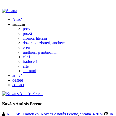
Acasă
secțiuni
poezie
proză
cronică literară
dosare, dezbateri, anchete
eseu
unghiuri și antinomii
cărți
traduceri
arte
anunțuri
arhivă
despre
contact
Kovács András Ferenc
KOCSIS Francisko
,
Kovács András Ferenc
,
Steaua 3/2024
In