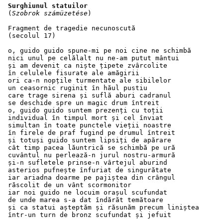
Surghiunul statuilor
 (
Szobrok számüzetése
)
 Fragment de tragedie necunoscută 
 (secolul 17)
 o, guido guido spune-mi pe noi cine ne schimbă
 nici unul pe celălalt nu ne-am putut mântui
 și am devenit ca niște țipete zvârcolite
 în celulele fisurate ale amăgirii
 ori ca-n nopțile turmentate ale sibilelor
 un ceasornic ruginit în hăul pustiu
 care trage sirena și suflă aburi cadranul 
 se deschide spre un magic drum întreit
 o, guido guido suntem prezenți cu toții
 individual în timpul mort și cel înviat
 simultan în toate punctele vieții noastre
 în firele de praf fugind pe drumul întreit
 și totuși guido suntem lipsiți de apărare
 cât timp pacea lăuntrică se schimbă pe ură
 cuvântul nu perlează-n jurul nostru-armură
 și-n sufletele prinse-n vârtejul aburind
 asterios pufnește înfuriat de singurătate
 iar ariadna doarme pe pajiștea din crângul
 răscolit de un vânt scormonitor
 iar noi guido ne locuim orașul scufundat
 de unde marea s-a dat îndărăt temătoare 
 și ca statui așteptăm și răsunăm precum liniștea
 într-un turn de bronz scufundat și jefuit