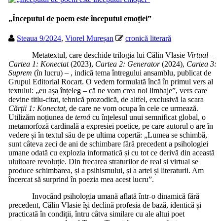
„Începutul de poem este începutul emoției”
Steaua 9/2024
,
Viorel Mureşan
cronică literară
Metatextul, care deschide trilogia lui Călin Vlasie
Virtual
–
Cartea 1: Konectat
(2023),
Cartea 2: Generator
(2024),
Cartea 3:
Suprem
(în lucru)
–
, indică tema întregului ansamblu, publicat de
Grupul Editorial Rocart. O vedem formulată încă în primul vers al
textului: „eu așa înțeleg – că ne vom crea noi limbaje”, vers care
devine titlu-citat, tehnică prozodică, de altfel, exclusivă la scara
Cărții 1: Konectat
, de care ne vom ocupa în cele ce urmează.
Utilizăm noțiunea de
temă
cu înțelesul unui semnificat global, o
metamorfoză cardinală a expresiei poetice, pe care autorul o are în
vedere și în textul său de pe ultima copertă: „Lumea se schimbă,
sunt câteva zeci de ani de schimbare fără precedent a psihologiei
umane odată cu explozia informatică și cu tot ce derivă din această
uluitoare revoluție. Din frecarea straturilor de real și virtual se
produce schimbarea, și a psihismului, și a artei și literaturii. Am
încercat să surprind în poezia mea acest lucru”.
Invocând psihologia umană aflată într-o dinamică fără
precedent, Călin Vlasie își declină profesia de bază, identică și
practicată în condiții, întru câtva similare cu ale altui poet