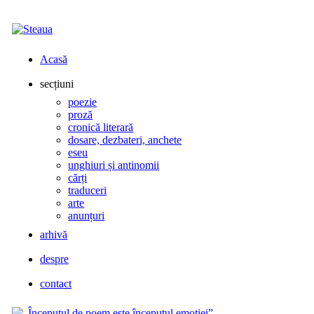
Acasă
secțiuni
poezie
proză
cronică literară
dosare, dezbateri, anchete
eseu
unghiuri și antinomii
cărți
traduceri
arte
anunțuri
arhivă
despre
contact