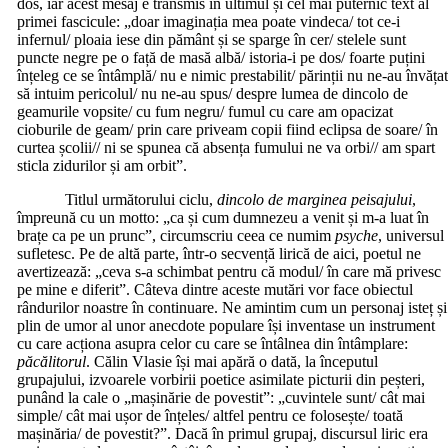
dos, iar acest mesaj e transmis în ultimul și cel mai puternic text al
primei fascicule: „doar imaginația mea poate vindeca/ tot ce-i
infernul/ ploaia iese din pământ și se sparge în cer/ stelele sunt
puncte negre pe o față de masă albă/ istoria-i pe dos/ foarte puțini
înțeleg ce se întâmplă/ nu e nimic prestabilit/ părinții nu ne-au învăța
să intuim pericolul/ nu ne-au spus/ despre lumea de dincolo de
geamurile vopsite/ cu fum negru/ fumul cu care am opacizat
cioburile de geam/ prin care priveam copii fiind eclipsa de soare/ în
curtea școlii// ni se spunea că absența fumului ne va orbi// am spart
sticla zidurilor și am orbit”.
Titlul următorului ciclu,
dincolo de marginea peisajului
,
împreună cu un motto: „ca și cum dumnezeu a venit și m-a luat în
brațe ca pe un prunc”, circumscriu ceea ce numim
psyche
, universul
sufletesc. Pe de altă parte, într-o secvență lirică de aici, poetul ne
avertizează: „ceva s-a schimbat pentru că modul/ în care mă privesc
pe mine e diferit”. Câteva dintre aceste mutări vor face obiectul
rândurilor noastre în continuare. Ne amintim cum un personaj isteț și
plin de umor al unor anecdote populare își inventase un instrument
cu care acționa asupra celor cu care se întâlnea din întâmplare:
păcălitorul
. Călin Vlasie își mai apără o dată, la începutul
grupajului, izvoarele vorbirii poetice asimilate picturii din peșteri,
punând la cale o „mașinărie de povestit”: „cuvintele sunt/ cât mai
simple/ cât mai ușor de înțeles/ altfel pentru ce folosește/ toată
mașinăria/ de povestit?”. Dacă în primul grupaj, discursul liric era