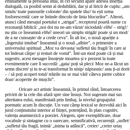
eminamente la persoana întâi, în cel secund apare adesea inserția
dialogală, ca posibil semn al dedublării, dar și al liricii de cuplu: „am
smuls/ toate panourile colorate/ din spatele tău// tu ești urma
fosforescentă/ care se întinde dincolo de linia blocurilor”. Alteori,
atunci când mesajul poetului e „strigat”, receptorul poartă nume cu
rezonanță biblică: „noi doi nu ne-am văzut/ niciodată/
elihé –
strig!/
nu știu ce înseamnă
elihé
/ uneori un simplu strigăt/ poate și un mod/
de a ne cunoaște/ de a crede ceva”. În alt loc, o nouă apariție a
„îngerului intubat” înseamnă și o nouă „albire”, o primenire a
universului spiritual: „Moz va devasta/ sufletul tău fragil/ în care ai
tot îndesat cârpe/ și resturi de vomă”. Într-un mod poate că și mai
sugestiv, acest mesager însoțește moartea și e prezent la toate
evenimentele care îi succedă: „gata/ poți să pleci/ Moz ne-a făcut un
semn discret/ și tu te-ai transformat în nisip/ năprasnic/ asta ți-ai dorit
– / să poți acoperi totul/ trăirile nu se mai văd/ câteva pietre cubice
doar/ acoperite de mușchi”.
Oricare act artistic înseamnă, în primul rând, întoarcerea
privirii de la cele din afară spre sine însuși. Noi sugeram mai sus
alteritatea eului, manifestată prin limbaj, la nivelul grupajului
poematic acum în discuție. Un vast câmp lexical se dezvoltă aici în
jurul conținutului interior al ființei, potențând, în plan cognitiv,
valența anamnezică a poeziei. Alegem, spre exemplificare, doar
vocabule și sintagme cu o oarecare, semnificativă, recurență: „suflet/
„sufletul tău fragil, inimă/ „inima ta adâncă”, creier/ „creier uriaș