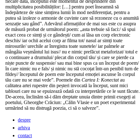
fiecare dată, începutul este momentul de desprindere din
multiplicitatea posibilităților: […] pentru poet înseamnă să
îndepărteze de sine simțirea lumii în mod nediferențiat, pentru a
putea să izoleze o armonie de cuvinte care să rezoneze cu o anumită
senzație sau gând”. Adevărul afirmațiilor de mai sus este cu asupra
de măsură probat de următorul poem: „asta trebuie să faci:/ să spui
exact ceea ce simți și ce gândești/ cum ai lăsa un corp electronic
deschis/ iar ochii acelui corp ar filma tot/ nasul ar simți toate
mirosurile/ urechile ar înregistra toate sunetele/ iar palmele ar
mângâia veșmântul lui isus// nu e nimic prefăcut metaforizat/ totul e
o continuare a drumului/ plecat din corpul tău/ și care se pierde ca
niște puncte de suspensie/ sau mai bine spus ca un început de poem/
în care nimic nu e fals/ și nimic nu stă cocoțat într-un penibil turn de
fildeș// începutul de poem este începutul emoției ascunse în corpul
tău care nu se mai vede”. Poemele din
Cartea I: Konectat
au
calitatea artei rupestre din peșteri invocată la început, sunt mici
tablouri care nu se epuizează odată cu interpretările ce le sunt făcute.
De-aceea, înclinăm să-i dăm dreptate unuia dintre primii exegeți ai
poetului, Gheorghe Crăciun: „Călin Vlasie e un poet experimental
urmărind să nu distrugă poezia, ci să o salveze”.
despre
arhiva
contact