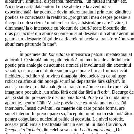
albăstrui”, simțurile, disperarea, memoria, „un muzeu infinit” etc.
Nici de această dată autorul nu se abate de la aventura sa
experimentală, iar poemele devin micronarațiuni prin care gândirea
poetică se conectează la realitate: „programul meu despre poezie/ a
început cu descrierea/ unui creier uriaș albăstrui/ pe care îl zărești
dimineața/ la o intersecție cu blocuri de aburi// toate blocurile din
oraș par făcute/ din aburi/ și oamenii sunt desenați din aburi/ aerul u
geam care desparte frigul de cald/ creierul acela se transformă într-u
abur/ care pătrunde în tine”.
În poemele din
konectat
se intensifică patosul metatextual al
autorului. O simplă interogație retorică are menirea de a defini actul
poetic prin analogie cu acțiunea ritmică și involuntară din exercițiul
văzului, cel mai acut dintre simțuri: „ce poate fi mai frumos decât
închiderea ochilor/ și privirea dinapoia pleoapelor/ cu capul ușor
ridicat ca sfinxul din bucegi/ scurtând depărtările fără sfârșit”. În
același context, o altă analogie se transformă în cea mai expresivă
imagine a poetului: „un sfinx fără ochi dar fără a fi orb”. Decurge de
aici și statutul poeziei de discurs paradoxal. Poate că în ciuda unor
aparențe, pentru Călin Vlasie poezia este expresia unei necesități
interioare. Însuși cuvântul, ca materie din care prinde formă, are
sunet interior. În preocuparea sa, începutul unui poem este hotărâtor
pentru coagularea nucleului psihic al acestuia. La nivel teoretic,
această problemă a fost tratată într-un eseu al lui Italo Calvino,
A
începe și a încheia
, din celebra sa carte
Lecții americane
: „De