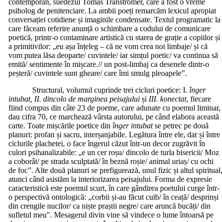
contemporan, suedezul Tomas Tranströmer, care a fost o vreme
psiholog de penitenciare. La ambii poeți remarcăm lexicul apropiat
conversației cotidiene și imaginile condensate. Textul programatic la
care făceam referire anunță o schimbare a codului de comunicare
poetică, printr-o contaminare artistică cu starea de grație a copiilor și
a primitivilor: „eu așa înțeleg – că ne vom crea noi limbaje/ și că
vom putea lăsa deoparte/ cuvintele/ iar simțul poetic/ va continua să
emită/ sentimente în mișcare.// un post-limbaj ca desenele dintr-o
peșteră/ cuvintele sunt gheare/ care îmi smulg pleoapele”.
Structural, volumul cuprinde trei cicluri poetice: I.
înger
intubat, II. dincolo de marginea peisajului
și
III. konectat
, fiecare
fiind compus din câte 23 de poeme, care adunate cu poemul liminar,
dau cifra 70, ce marchează vârsta autorului, pe când elabora această
carte. Toate mișcările poetice din
înger intubat
se petrec pe două
planuri: profan și sacru, interșanjabile. Legătura între ele, dar și între
ciclurile plachetei, o face îngerul căzut într-un decor zugrăvit în
culori psihanalizabile: „e un cer roșu/ dincolo de turla bisericii/ Moz
a coborât/ pe strada sculptată/ în beznă roșie/ animal uriaș/ cu ochi
de foc”. Alte două planuri se prefigurează, unul fizic și altul spiritual
atunci când asistăm la interiorizarea peisajului. Forma de expresie
caracteristică este poemul scurt, în care gândirea poetului curge într-
o perspectivă ontologică: „corbii și-au făcut cuib/ în ceață/ desprinși
din crengile nucilor/ ca niște praștii negre/ care aruncă bucăți/ din
sufletul meu”. Mesagerul divin vine să vindece o lume întoarsă pe